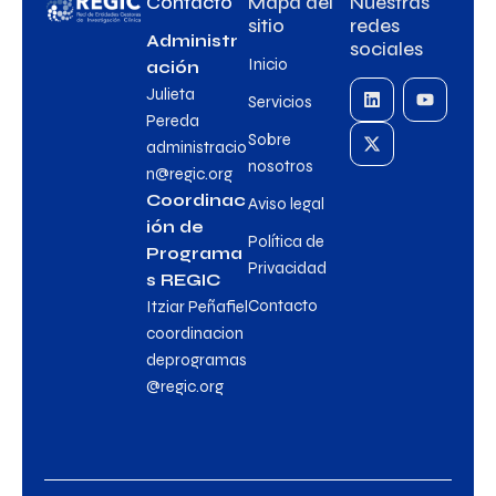
Contacto
Mapa del
Nuestras
sitio
redes
Administr
sociales
Inicio
ación
Julieta
Servicios
Pereda
Sobre
administracio
nosotros
n@regic.org
Coordinac
Aviso legal
ión de
Política de
Programa
Privacidad
s REGIC
Contacto
Itziar Peñafiel
coordinacion
deprogramas
@regic.org