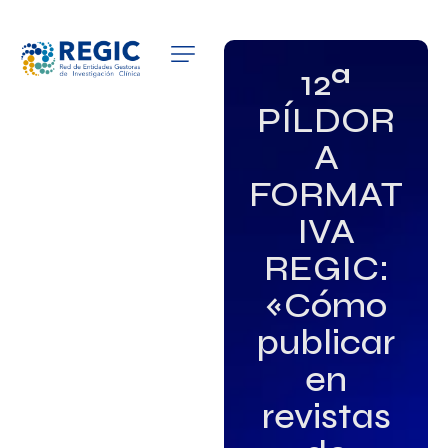
QUIÉNES SOMOS
12ª
PÍLDOR
SERVICIOS
A
PATROCINADORES
FORMAT
EMPLEO
IVA
REGIC:
GRUPOS DE INTERÉS
«Cómo
NOTICIAS
publicar
en
revistas