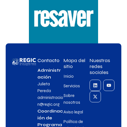
Contacto
Mapa del
Nuestras
sitio
redes
Administr
sociales
Inicio
ación
Julieta
Servicios
Pereda
Sobre
administracio
nosotros
n@regic.org
Coordinac
Aviso legal
ión de
Política de
Programa