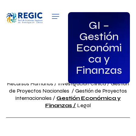
QUIÉNES SOMOS
GI –
Gestión
SERVICIOS
Económi
PATROCINADORES
ca y
EMPLEO
Finanzas
GRUPOS DE INTERÉS
Recursos Humanos
/
Investigación Clínica
/
Gestión
de Proyectos Nacionales
/ Gestión de Proyectos
NOTICIAS
Internacionales /
Gestión Económica y
Finanzas /
Legal