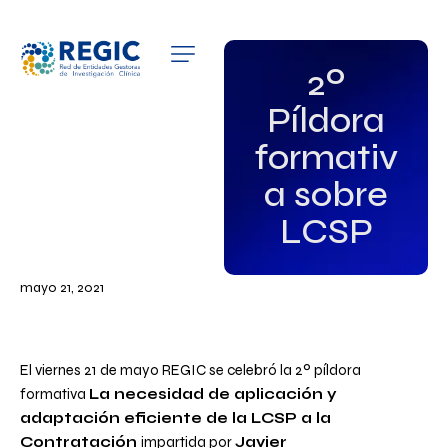
QUIÉNES SOMOS
2º
Píldora
SERVICIOS
formativ
PATROCINADORES
a sobre
EMPLEO
LCSP
GRUPOS DE INTERÉS
mayo 21, 2021
NOTICIAS
El viernes 21 de mayo REGIC se celebró la 2º píldora
formativa
La necesidad de aplicación y
adaptación eficiente de la LCSP a la
Contratación
impartida por
Javier