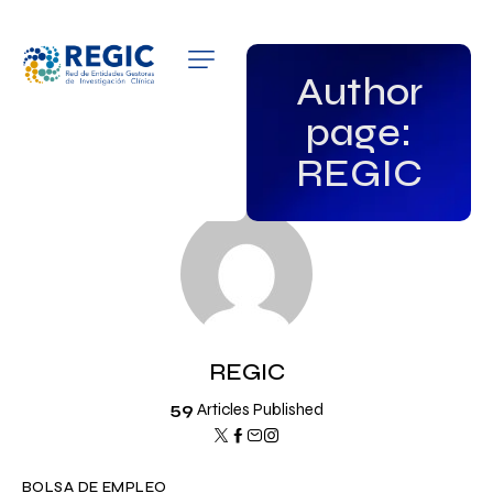
QUIÉNES SOMOS
Author
page:
SERVICIOS
REGIC
PATROCINADORES
EMPLEO
GRUPOS DE INTERÉS
NOTICIAS
REGIC
59
Articles Published
BOLSA DE EMPLEO