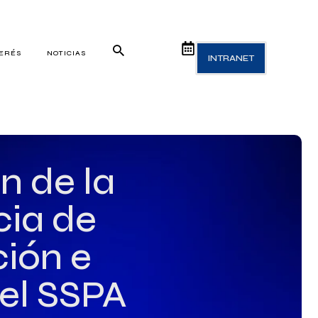
TERÉS
NOTICIAS
INTRANET
n de la
cia de
ción e
el SSPA