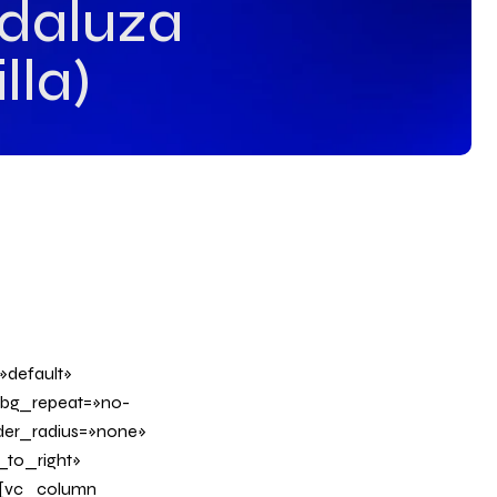
ndaluza
lla)
»default»
 bg_repeat=»no-
rder_radius=»none»
_to_right»
][vc_column