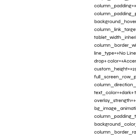
column_padding=»n
column_padding_ph
background_hover
column_link_target=
tablet_width_inher
column_border_wid
line_type=»No Line
drop» color=»Acce
custom_height=»25
full_screen_row_p
column_direction_
text_color=»dark»
overlay_strength=»
bg_image_animati
column_padding_ta
background_color
column_border_radi