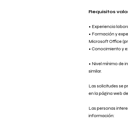
Requisitos valo
• Experiencia labora
• Formación y exper
Microsoft Office (p
• Conocimiento y ex
• Nivel mínimo de 
similar.
Las solicitudes se p
en la página
web de 
Las personas intere
información: