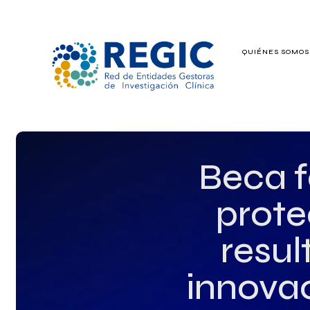
QUIÉNES SOMO
QUIÉNES SOMOS
SERVICIOS
PATROCINADO
Beca f
EMPLEO
prote
GRUPOS DE IN
resul
innova
NOTICIAS