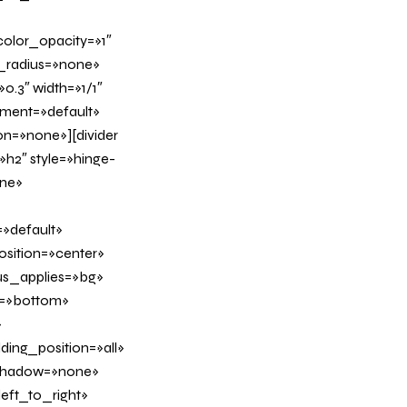
olor_opacity=»1″
_radius=»none»
0.3″ width=»1/1″
nment=»default»
n=»none»][divider
h2″ style=»hinge-
ine»
»default»
sition=»center»
us_applies=»bg»
on=»bottom»
»
ing_position=»all»
_shadow=»none»
eft_to_right»