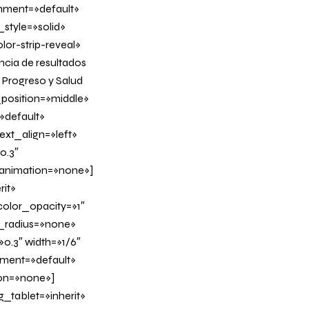
gnment=»default»
tyle=»solid»
or-strip-reveal»
ncia de resultados
 Progreso y Salud
position=»middle»
»default»
xt_align=»left»
0.3″
_animation=»none»]
it»
olor_opacity=»1″
_radius=»none»
0.3″ width=»1/6″
nment=»default»
on=»none»]
tablet=»inherit»