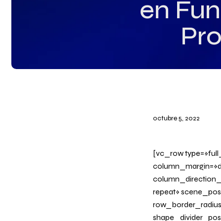
en Fun
Pro
octubre 5, 2022
[vc_row type=»ful
column_margin=»de
column_direction_
repeat» scene_posi
row_border_radius_
shape_divider_po