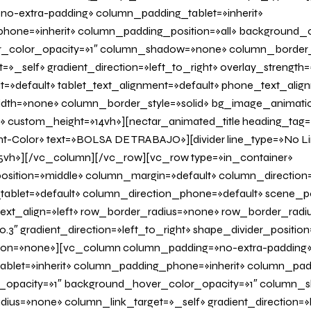
o-extra-padding» column_padding_tablet=»inherit»
one=»inherit» column_padding_position=»all» background_c
_color_opacity=»1″ column_shadow=»none» column_border
»_self» gradient_direction=»left_to_right» overlay_strength=»
it=»default» tablet_text_alignment=»default» phone_text_alig
th=»none» column_border_style=»solid» bg_image_animatio
» custom_height=»14vh»][nectar_animated_title heading_tag=»
nt-Color» text=»BOLSA DE TRABAJO»][divider line_type=»No L
vh»][/vc_column][/vc_row][vc_row type=»in_container»
osition=»middle» column_margin=»default» column_direction=
tablet=»default» column_direction_phone=»default» scene_po
 text_align=»left» row_border_radius=»none» row_border_radi
0.3″ gradient_direction=»left_to_right» shape_divider_positi
on=»none»][vc_column column_padding=»no-extra-padding
blet=»inherit» column_padding_phone=»inherit» column_padd
_opacity=»1″ background_hover_color_opacity=»1″ column
us=»none» column_link_target=»_self» gradient_direction=»l