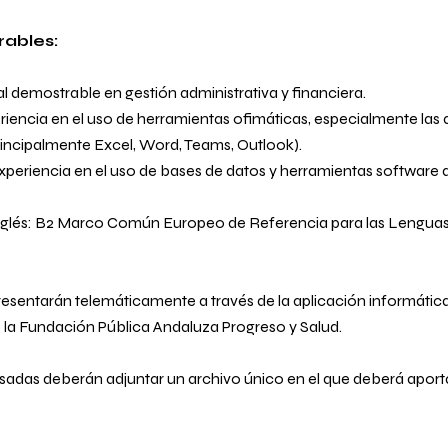
rables:
l demostrable en gestión administrativa y financiera.
iencia en el uso de herramientas ofimáticas, especialmente las 
rincipalmente Excel, Word, Teams, Outlook).
periencia en el uso de bases de datos y herramientas software d
inglés: B2 Marco Común Europeo de Referencia para las Lengu
resentarán telemáticamente a través de la aplicación informática 
la Fundación Pública Andaluza Progreso y Salud.
sadas deberán adjuntar un archivo único en el que deberá aportar