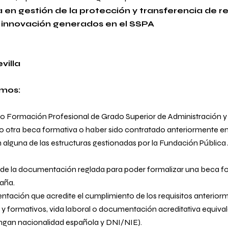
en gestión de la protección y transferencia de r
e innovación generados en el SSPA
villa
imos:
II o Formación Profesional de Grado Superior de Administración y
o otra beca formativa o haber sido contratado anteriormente e
n alguna de las estructuras gestionadas por la Fundación Públic
 de la documentación reglada para poder formalizar una beca f
aña.
ntación que acredite el cumplimiento de los requisitos anterior
 y formativos, vida laboral o documentación acreditativa equival
ngan nacionalidad española y DNI/NIE).