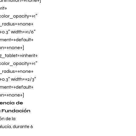
_animation=»none»]
it»
olor_opacity=»1″
_radius=»none»
0.3″ width=»1/6″
nment=»default»
on=»none»]
tablet=»inherit»
olor_opacity=»1″
_radius=»none»
»0.3″ width=»2/3″
nment=»default»
on=»none»]
rencia de
a
Fundación
ón de la
lucía, durante 6