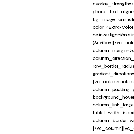
overlay_strength=»0
phone_text_alignm
bg_image_animation
color=»Extra-Color-
de investigación e 
(Sevilla)»][/vc_co
column_margin=»de
column_direction_p
row_border_radius
gradient_directio
[vc_column column
column_padding_ph
background_hover
column_link_target
tablet_width_inher
column_border_wi
[/vc_column][vc_c