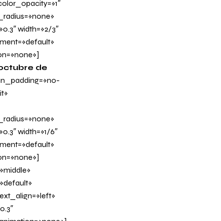
olor_opacity=»1″
_radius=»none»
»0.3″ width=»2/3″
nment=»default»
on=»none»]
 octubre de
mn_padding=»no-
t»
_radius=»none»
0.3″ width=»1/6″
nment=»default»
on=»none»]
»middle»
»default»
xt_align=»left»
0.3″