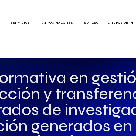
S
SERVICIOS
PATROCINADORES
EMPLEO
GRUPOS DE IN
RES
ormativa en gestió
cción y transferen
TERÉS
tados de investiga
ción generados en 