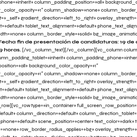
one=»inherit» column_padding_position=»all» background_c
_color_opacity=»1″ column_shadow=»none» column_border
=»_self» gradient_direction=»left_to_right» overlay_strength=
it=»default» tablet_text_alignment=»default» phone_text_alig
dth=»none» column_border_style=»solid» bg_image_animati
Fecha fin de presentación de candidaturas: 19 de
59 horas.
[/vc_column_text][/vc_column][vc_column colu
lumn_padding_tablet=»inherit» column_padding_phone=»inheri
sition=»all» background_color_opacity=»1″
_color_opacity=»1″ column_shadow=»none» column_border
=»_self» gradient_direction=»left_to_right» overlay_strength=»
it=»default» tablet_text_alignment=»default» phone_text_alig
dth=»none» column_border_style=»solid» bg_image_animati
row][vc_row type=»in_container» full_screen_row_position=
fault» column_direction=»default» column_direction_tablet=
hone=»default» scene_position=»center» text_color=»dark» te
=»none» row_border_radius_applies=»bg» overlay_strength=»