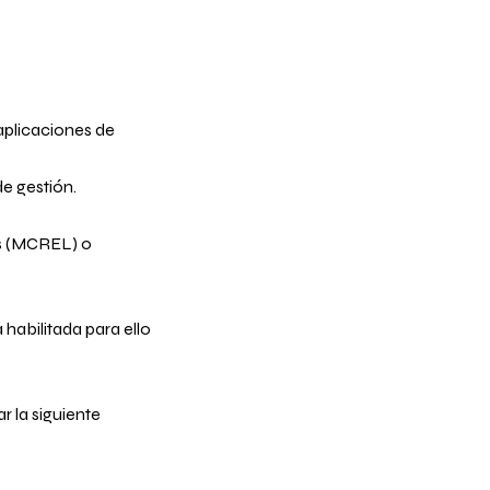
aplicaciones de
e gestión.
as (MCREL) o
habilitada para ello
 la siguiente