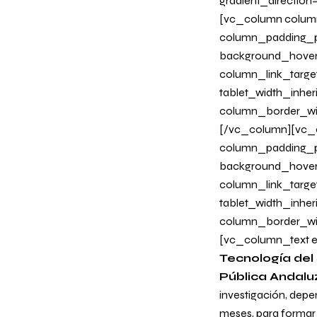
gradient_directio
[vc_column column
column_padding_ph
background_hover
column_link_target
tablet_width_inher
column_border_wi
[/vc_column][vc_c
column_padding_ph
background_hover
column_link_target
tablet_width_inher
column_border_wi
[vc_column_text e
Tecnología del
Pública Andalu
investigación, depe
meses, para formar a