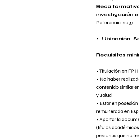
Beca formativa 
investigación 
Referencia: 2037
Ubicación
:
Se
Requisitos mín
• Titulación en FP 
• No haber realizad
contenido similar e
y Salud.
• Estar en posesión
remunerada en Esp
• Aportar la docume
(títulos académicos
personas que no te