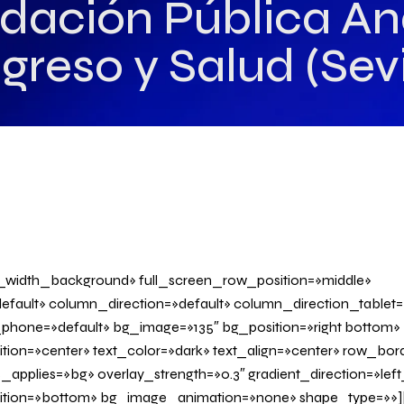
dación Pública A
greso y Salud (Sevi
l_width_background» full_screen_row_position=»middle»
fault» column_direction=»default» column_direction_tablet=
phone=»default» bg_image=»135″ bg_position=»right bottom»
tion=»center» text_color=»dark» text_align=»center» row_bo
applies=»bg» overlay_strength=»0.3″ gradient_direction=»left
sition=»bottom» bg_image_animation=»none» shape_type=»»