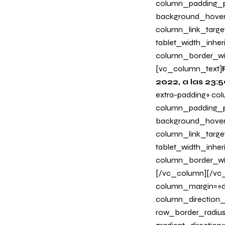
column_padding_ph
background_hover
column_link_target
tablet_width_inher
column_border_wi
[vc_column_text]
2022, a las 23:
extra-padding» co
column_padding_po
background_hover
column_link_target
tablet_width_inher
column_border_wi
[/vc_column][/vc_
column_margin=»de
column_direction_p
row_border_radius