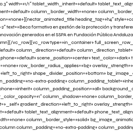
.3″ width=»1/1″ tablet_width_inherit=»default» tablet_text_ali
ent=»default» column_border_width=»none» column_border_s
=»none»][nectar_animated_title heading_tag=»h4″ style=»col
2″ text=»Beca formativa en gestión de la protección y transfere
innovación generados en el SSPA en Fundación Pública Andaluza
lumn][/vc_row][vc_row type=»in_container» full_screen_row_
fault» column_direction=»default» column_direction_tablet=
hone=»default» scene_position=»center» text_color=»dark» te
=»none» row_border_radius_applies=»bg» overlay_strength=»
n=»left_to_right» shape_divider_position=»bottom» bg_image
_padding=»no-extra-padding» column_padding_tablet=»inher
one=»inherit» column_padding_position=»all» background_c
_color_opacity=»1″ column_shadow=»none» column_border
=»_self» gradient_direction=»left_to_right» overlay_strength=»
it=»default» tablet_text_alignment=»default» phone_text_alig
dth=»none» column_border_style=»solid» bg_image_animati
olumn column_padding=»no-extra-padding» column_padding_