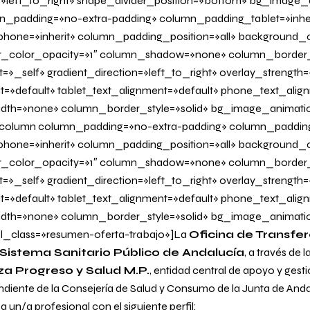
n=»left_to_right» shape_divider_position=»bottom» bg_image
_padding=»no-extra-padding» column_padding_tablet=»inher
one=»inherit» column_padding_position=»all» background_c
_color_opacity=»1″ column_shadow=»none» column_border
=»_self» gradient_direction=»left_to_right» overlay_strength=»
it=»default» tablet_text_alignment=»default» phone_text_alig
dth=»none» column_border_style=»solid» bg_image_animati
olumn column_padding=»no-extra-padding» column_padding_
one=»inherit» column_padding_position=»all» background_c
_color_opacity=»1″ column_shadow=»none» column_border
=»_self» gradient_direction=»left_to_right» overlay_strength=
it=»default» tablet_text_alignment=»default» phone_text_alig
dth=»none» column_border_style=»solid» bg_image_animati
l_class=»resumen-oferta-trabajo»]La
Oficina de Transfe
 Sistema Sanitario Público de
Andalucía
, a través de l
za Progreso y Salud M.P.
, entidad central de apoyo y gesti
ndiente de la Consejería de Salud y Consumo de la Junta de Anda
 un/a profesional con el siguiente perfil: