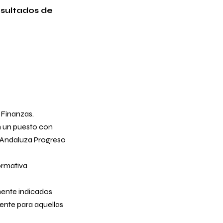
esultados de
 Finanzas.
n un puesto con
a Andaluza Progreso
ormativa
mente indicados
ente para aquellas