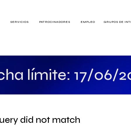
S
SERVICIOS
PATROCINADORES
EMPLEO
GRUPOS DE IN
RES
cha límite: 17/06/2
TERÉS
query did not match