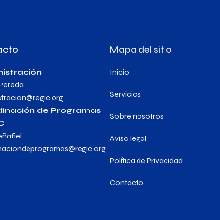
acto
Mapa del sitio
istración
Inicio
 Pereda
Servicios
stracion@regic.org
dinación de Programas
Sobre nosotros
C
eñafiel
Aviso legal
naciondeprogramas@regic.org
Política de Privacidad
Contacto