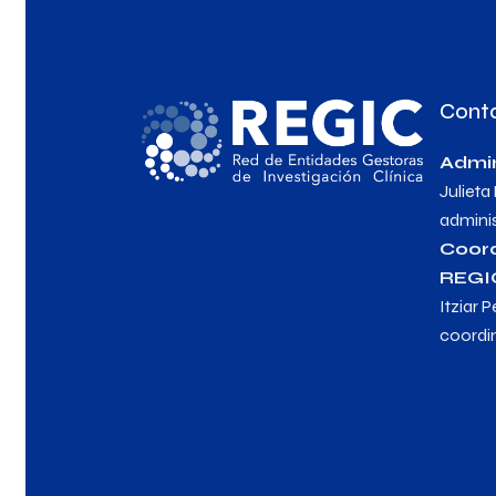
Cont
Admin
Julieta
admini
Coor
REGI
Itziar P
coordi