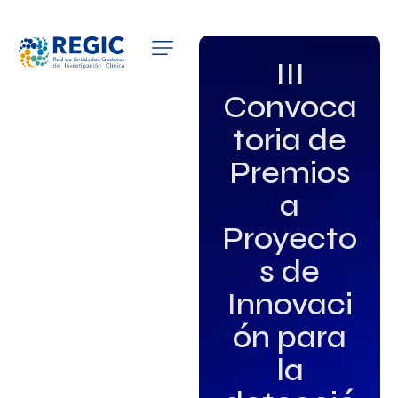
QUIÉNES SOMOS
III
Convoca
SERVICIOS
toria de
PATROCINADORES
Premios
EMPLEO
a
Proyecto
GRUPOS DE INTERÉS
s de
NOTICIAS
Innovaci
ón para
la