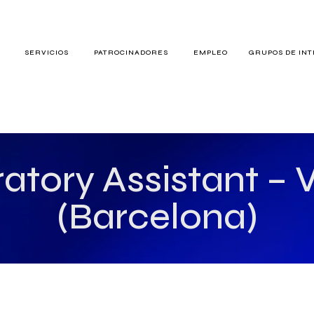
S
SERVICIOS
PATROCINADORES
EMPLEO
GRUPOS DE IN
RES
atory Assistant – 
(Barcelona)
TERÉS