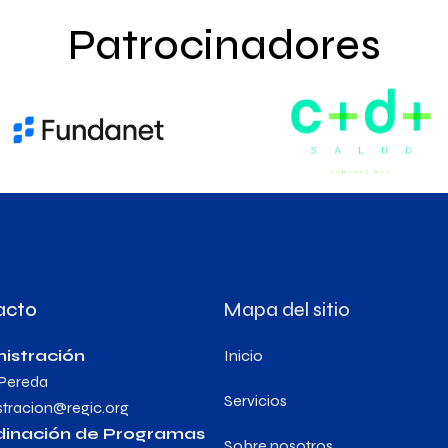
Patrocinadores
acto
Mapa del sitio
istración
Inicio
 Pereda
Servicios
stracion@regic.org
dinación de Programas
Sobre nosotros