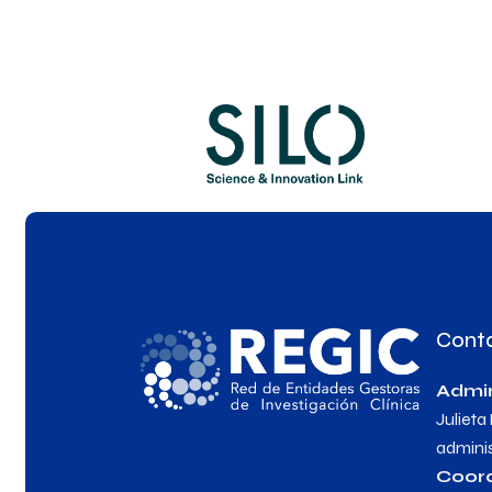
Cont
Admin
Julieta
admini
Coor