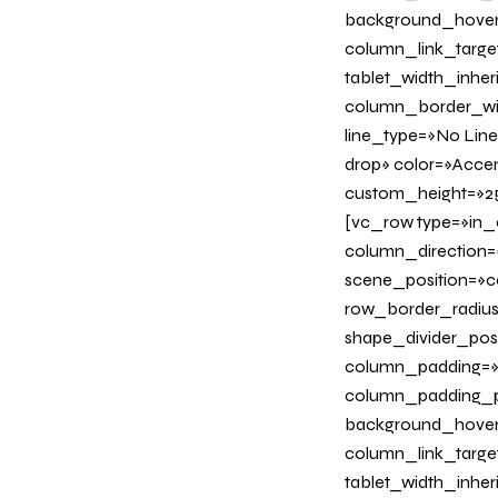
background_hover
column_link_target=
tablet_width_inher
column_border_wid
line_type=»No Line
drop» color=»Acce
custom_height=»25
[vc_row type=»in_
column_direction=
scene_position=»ce
row_border_radius_
shape_divider_po
column_padding=»n
column_padding_ph
background_hover
column_link_target=
tablet_width_inher