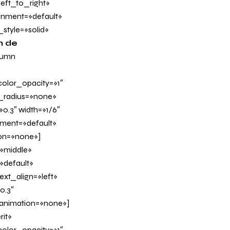
eft_to_right»
ignment=»default»
tyle=»solid»
n de
lumn
olor_opacity=»1″
_radius=»none»
0.3″ width=»1/6″
nment=»default»
on=»none»]
»middle»
»default»
xt_align=»left»
0.3″
_animation=»none»]
it»
olor_opacity=»1″