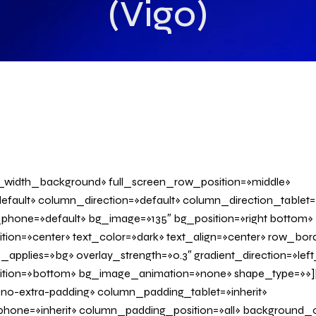
(Vigo)
l_width_background» full_screen_row_position=»middle»
fault» column_direction=»default» column_direction_tablet=
phone=»default» bg_image=»135″ bg_position=»right bottom»
tion=»center» text_color=»dark» text_align=»center» row_bo
applies=»bg» overlay_strength=»0.3″ gradient_direction=»left
sition=»bottom» bg_image_animation=»none» shape_type=»»
o-extra-padding» column_padding_tablet=»inherit»
one=»inherit» column_padding_position=»all» background_c