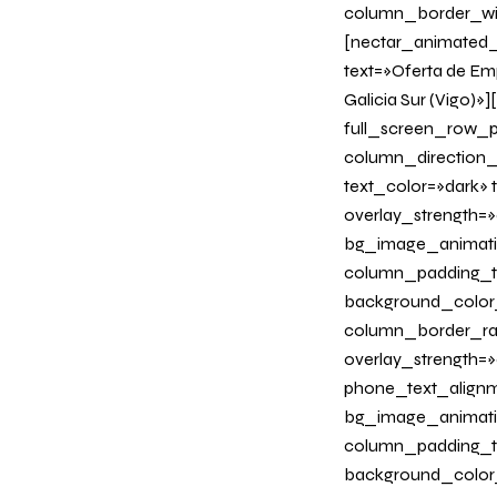
column_border_wi
[nectar_animated_ti
text=»Oferta de Emp
Galicia Sur (Vigo)
full_screen_row_p
column_direction_
text_color=»dark»
overlay_strength=»
bg_image_animati
column_padding_ta
background_color
column_border_radi
overlay_strength=»0
phone_text_alignm
bg_image_animati
column_padding_ta
background_color