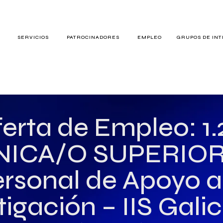
S
SERVICIOS
PATROCINADORES
EMPLEO
GRUPOS DE IN
RES
erta de Empleo: 1.
ICA/O SUPERIOR
TERÉS
rsonal de Apoyo a
tigación – IIS Galic