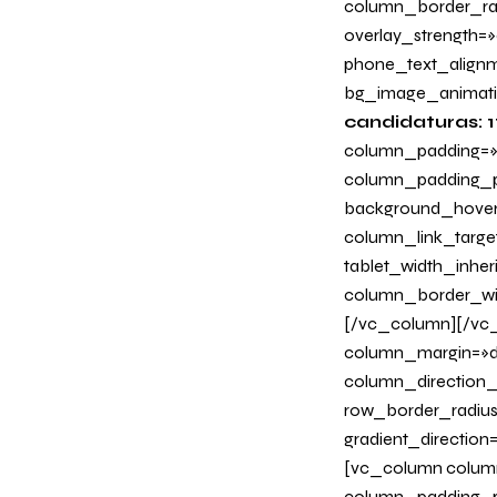
column_border_radi
overlay_strength=»
phone_text_alignm
bg_image_animati
candidaturas: 1
column_padding=»n
column_padding_ph
background_hover
column_link_target
tablet_width_inher
column_border_wi
[/vc_column][/vc_
column_margin=»de
column_direction_p
row_border_radius
gradient_directio
[vc_column column
column_padding_ph