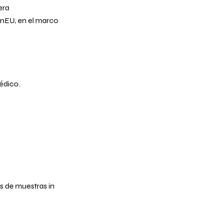
era
nEU, en el marco
édico.
s de muestras in