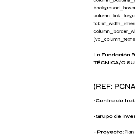
background_hover
column_link_target=
tablet_width_inher
column_border_wi
[vc_column_text e
La Fundación Bi
TÉCNICA/O SUP
(REF:
PCNA
-Centro de tra
-Grupo de inves
–
Proyecto:
Plan 