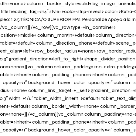
dth=»none» column_border_style=»solid» bg_image_animati
tle heading_tag=»h4″ style=»color-strip-reveal» color=»Extra-
leo: 1.2.5 TÉCNICA/O SUPERIOR FP2. Personal de Apoyo a la Inv
»][/vc_column][/vc_row][vc_row type=»in_container»
osition=»middle» column_margin=»default» column_direction=
tablet=»default» column_direction_phone=»default» scene_po
 text_align=»left» row_border_radius=»none» row_border_radi
0.3″ gradient_direction=»left_to_right» shape_divider_positi
on=»none»][vc_column column_padding=»no-extra-padding
blet=»inherit» column_padding_phone=»inherit» column_padd
_opacity=»1″ background_hover_color_opacity=»1″ column
us=»none» column_link_target=»_self» gradient_direction=»l
.3″ width=»1/6″ tablet_width_inherit=»default» tablet_text_al
ent=»default» column_border_width=»none» column_border_s
on=»none»][/vc_column][vc_column column_padding=»no-e
blet=»inherit» column_padding_phone=»inherit» column_padd
_opacity=»1″ background_hover_color_opacity=»1″ column