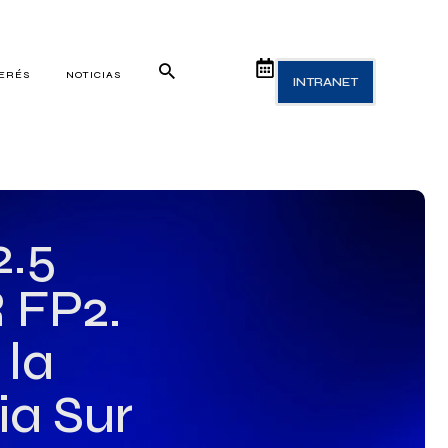
TERÉS
NOTICIAS
INTRANET
2.5
 FP2.
 la
ia Sur