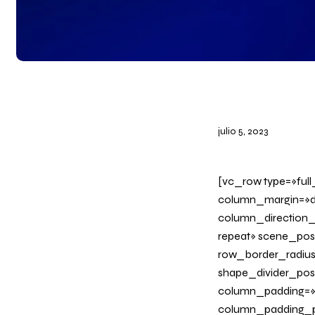
julio 5, 2023
[vc_row type=»ful
column_margin=»de
column_direction_
repeat» scene_posi
row_border_radius_
shape_divider_po
column_padding=»n
column_padding_ph