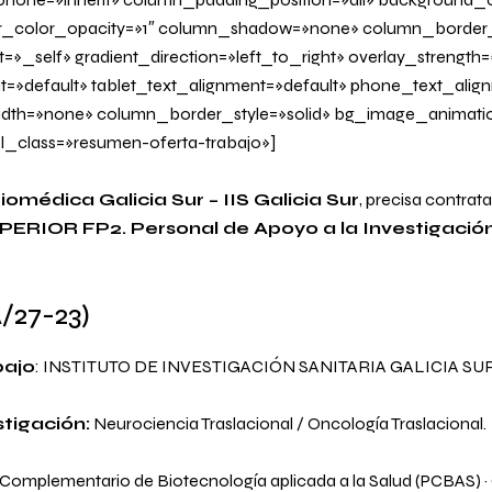
_color_opacity=»1″ column_shadow=»none» column_border
»_self» gradient_direction=»left_to_right» overlay_strength=»
it=»default» tablet_text_alignment=»default» phone_text_alig
dth=»none» column_border_style=»solid» bg_image_animati
l_class=»resumen-oferta-trabajo»]
omédica Galicia Sur – IIS Galicia Sur
, precisa contrat
ERIOR FP2. Personal de Apoyo a la Investigació
/27-23
)
bajo
: INSTITUTO DE INVESTIGACIÓN SANITARIA GALICIA SUR
tigación:
Neurociencia Traslacional / Oncología Traslacional.
Complementario de Biotecnología aplicada a la Salud (PCBAS) · G