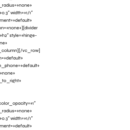
_radius=»none»
0.3″ width=»1/1″
nment=»default»
n=»none»][divider
h2″ style=»hinge-
ine»
c_column][/vc_row]
n=»default»
on_phone=»default»
=»none»
_to_right»
olor_opacity=»1″
_radius=»none»
0.3″ width=»1/1″
nment=»default»