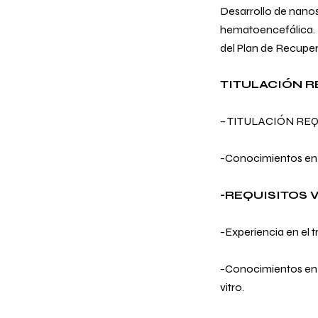
Desarrollo de nanos
hematoencefálica.
del Plan de Recuper
TITULACIÓN R
– TITULACIÓN REQUE
-Conocimientos en t
-REQUISITOS 
-Experiencia en el t
-Conocimientos en t
vitro.