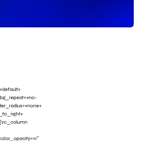
»default»
 bg_repeat=»no-
rder_radius=»none»
_to_right»
][vc_column
olor_opacity=»1″