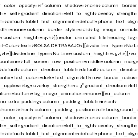
_color_opacity=»1″ column_shadow=»none» column_border
»_self» gradient_direction=»left_to_right» overlay_strength=»
it=»default» tablet_text_alignment=»default» phone_text_alig
th=»none» column_border_style=»solid» bg_image_animatio
» custom_height=»14vh»][nectar_animated_title heading_tag=»
nt-Color» text=»BOLSA DE TRABAJO»][divider line_type=»No L
vh»][divider line_type=»No Line» custom_height=»25vh»][/v
container» full_screen_row_position=»middle» column_margi
»default» column_direction_tablet=»default» column_directi
nter» text_color=»dark» text_align=»left» row_border_radius
applies=»bg» overlay_strength=»0.3″ gradient_direction=»left
sition=»bottom» bg_image_animation=»none»][vc_column
o-extra-padding» column_padding_tablet=»inherit»
one=»inherit» column_padding_position=»all» background_c
_color_opacity=»1″ column_shadow=»none» column_border
»_self» gradient_direction=»left_to_right» overlay_strength=»
it=»default» tablet_text_alignment=»default» phone_text_alig