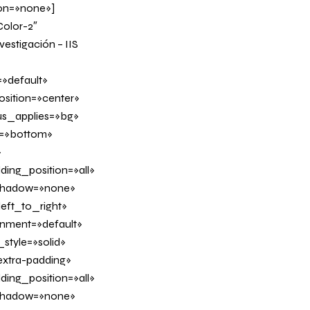
on=»none»]
Color-2″
estigación – IIS
»default»
sition=»center»
us_applies=»bg»
on=»bottom»
»
ing_position=»all»
_shadow=»none»
eft_to_right»
ignment=»default»
tyle=»solid»
xtra-padding»
ing_position=»all»
_shadow=»none»