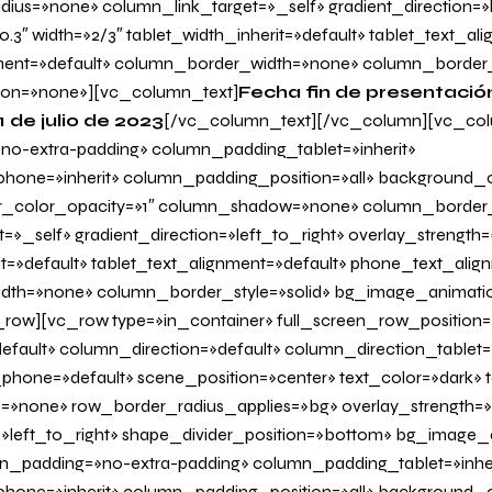
us=»none» column_link_target=»_self» gradient_direction=»l
0.3″ width=»2/3″ tablet_width_inherit=»default» tablet_text_al
ent=»default» column_border_width=»none» column_border_s
on=»none»][vc_column_text]
Fecha fin de presentació
1 de julio de 2023
[/vc_column_text][/vc_column][vc_co
o-extra-padding» column_padding_tablet=»inherit»
one=»inherit» column_padding_position=»all» background_c
_color_opacity=»1″ column_shadow=»none» column_border
=»_self» gradient_direction=»left_to_right» overlay_strength=»
it=»default» tablet_text_alignment=»default» phone_text_alig
dth=»none» column_border_style=»solid» bg_image_animati
row][vc_row type=»in_container» full_screen_row_position=
fault» column_direction=»default» column_direction_tablet=
hone=»default» scene_position=»center» text_color=»dark» te
=»none» row_border_radius_applies=»bg» overlay_strength=»
n=»left_to_right» shape_divider_position=»bottom» bg_image
_padding=»no-extra-padding» column_padding_tablet=»inher
one=»inherit» column_padding_position=»all» background_c