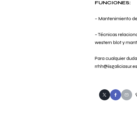
FUNCIONES:
– Mantenimiento de 
– Técnicas relacion
western blot y mante
Para cualquier dud
rrhh@iisgaliciasur.e