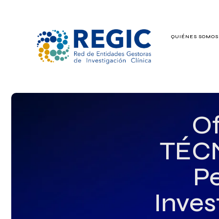
QUIÉNES SOMO
QUIÉNES SOMOS
SERVICIOS
PATROCINADO
Of
EMPLEO
TÉCN
GRUPOS DE IN
Pe
Inves
NOTICIAS