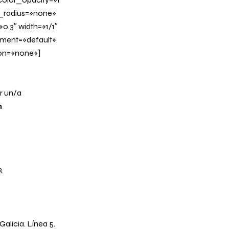
_radius=»none»
0.3″ width=»1/1″
nment=»default»
on=»none»]
ar un/a
n
.
alicia. Línea 5.