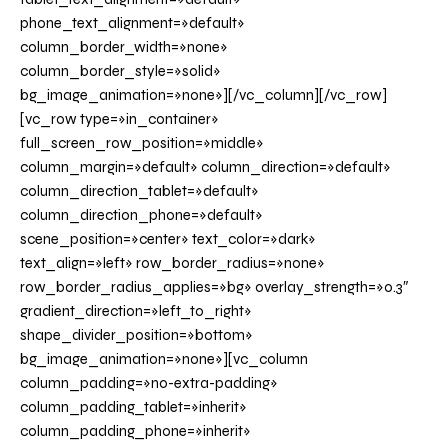
phone_text_alignment=»default»
column_border_width=»none»
column_border_style=»solid»
bg_image_animation=»none»][/vc_column][/vc_row]
[vc_row type=»in_container»
full_screen_row_position=»middle»
column_margin=»default» column_direction=»default»
column_direction_tablet=»default»
column_direction_phone=»default»
scene_position=»center» text_color=»dark»
text_align=»left» row_border_radius=»none»
row_border_radius_applies=»bg» overlay_strength=»0.3″
gradient_direction=»left_to_right»
shape_divider_position=»bottom»
bg_image_animation=»none»][vc_column
column_padding=»no-extra-padding»
column_padding_tablet=»inherit»
column_padding_phone=»inherit»