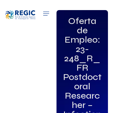
QUIÉNES SOMOS
Oferta
de
SERVICIOS
Empleo:
PATROCINADORES
23-
EMPLEO
248_R_
FR
GRUPOS DE INTERÉS
Postdoct
NOTICIAS
oral
Researc
her –