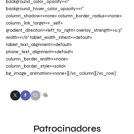
background_color_opacity=»1″
background_hover_color_opacity=»1″
column_shadow=»none» column_border_radius=»none»
column_link_target=»_self»
gradient_direction=»left_to_right» overlay_strength=»0.3″
width=»1/6″ tablet_width_inherit=»default»
tablet_text_alignment=»default»
phone_text_alignment=»default»
column_border_width=»none»
column_border_style=»solid»
bg_image_animation=»none»][/vc_column][/vc_row]
Patrocinadores