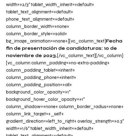
width=»2/3″ tablet_width_inherit=»default»
tablet_text_alignment=»default»
phone_text_alignment=»default»
column_border_width=»none»
column_border_style=»solid»
bg_image_animation=»none»][vc_column_text]
Fecha
fin de presentación de candidaturas: 10 de
noviembre de 2023.
[/vc_column_text][/vc_column]
[vc_column column_padding=»no-extra-padding»
column_padding_tablet=»inherit»
column_padding_phone=»inherit»
column_padding_position=»all»
background_color_opacity=»1″
background_hover_color_opacity=»1″
column_shadow=»none» column_border_radius=»none»
column_link_target=»_self»
gradient_direction=»left_to_right» overlay_strength=»0.3″
width=»1/6″ tablet_width_inherit=»default»
tablet_text_alignment=»default»