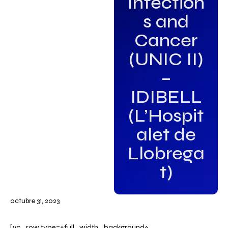
Infection
s and
Cancer
(UNIC II)
–
IDIBELL
(L’Hospit
alet de
Llobrega
t)
octubre 31, 2023
[vc_row type=»full_width_background»