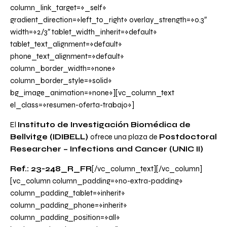
column_link_target=»_self»
gradient_direction=»left_to_right» overlay_strength=»0.3″
width=»2/3″ tablet_width_inherit=»default»
tablet_text_alignment=»default»
phone_text_alignment=»default»
column_border_width=»none»
column_border_style=»solid»
bg_image_animation=»none»][vc_column_text
el_class=»resumen-oferta-trabajo»]
El
Instituto de Investigación Biomédica de
Bellvitge (IDIBELL)
ofrece una plaza de
Postdoctoral
Researcher – Infections and Cancer (UNIC II)
Ref.: 23-248_R_FR
[/vc_column_text][/vc_column]
[vc_column column_padding=»no-extra-padding»
column_padding_tablet=»inherit»
column_padding_phone=»inherit»
column_padding_position=»all»