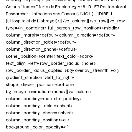
Color-2″ text=»Oferta de Empleo: 23-248_R_FR Postdoctoral
Researcher – Infections and Cancer (UNIC II) – IDIBELL
(L’Hospitalet de Llobregat)»][/vc_column][/vc_row][vc_row
type=»in_container» full_screen_row_position=»middle»
column_margin=»default» column_direction=»default»
column_direction_tablet=»default»
column_direction_phone=»default»
scene_position=»center» text_color=»dark»
text_align=»left» row_border_radius=»none»
row_border_radius_applies=»bg» overlay_strength=»0.3″
gradient_direction=»left_to_right»
shape_divider_position=»bottom»
bg_image_animation=»none»][vc_column
column_padding=»no-extra-padding»
column_padding_tablet=»inherit»
column_padding_phone=»inherit»
column_padding_position=»all»
background_color_opacity=»1″