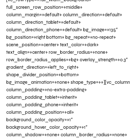
full_screen_row_position=»middle»
column_margin=»default» column_direction=»default»
column_direction_tablet=»default»
column_direction_phone=»default» bg_image=»135″
bg_position=»right bottom» bg_repeat=»no-repeat»
scene_position=»center» text_color=»dark»
text_align=»center» row_border_radius=»none»
row_border_radius_applies=»bg» overlay_strength=»0.3″
gradient_direction=»left_to_right»
shape_divider_position=»bottom»
bg_image_animation=»none» shape_type=»»][vc_column
column_padding=»no-extra-padding»
column_padding_tablet=»inherit»
column_padding_phone=»inherit»
column_padding_position=»all»
background_color_opacity=»1″
background_hover_color_opacity=»1″
column_shadow=»none» column_border_radius=»none»