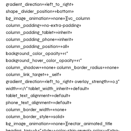
gradient_direction=»left_to_right»
shape_divider_position=»bottom»
bg_image_animation=»none»][vc_column
column_padding=»no-extra-padding»
column_padding_tablet=»inherit»
column_padding_phone=»inherit»
column_padding_position=»all»
background_color_opacity=»1″
background_hover_color_opacity=»1″
column_shadow=»none» column_border_radius=»none»
column_link_target=»_self»
gradient_direction=»left_to_right» overlay_strength=»0.3″
width=»1/1″ tablet_width_inherit=»default»
tablet_text_alignment=»default»
phone_text_alignment=»default»
column_border_width=»none»
column_border_style=»solid»
bg_image_animation=»none»][nectar_animated_title
heading_tag=»h4″ style=»color-strip-reveal» color=»Extra-