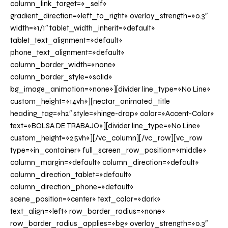
column_link_target=»_self»
gradient_direction=»left_to_right» overlay_strength=»0.3″
width=»1/1″ tablet_width_inherit=»default»
tablet_text_alignment=»default»
phone_text_alignment=»default»
column_border_width=»none»
column_border_style=»solid»
bg_image_animation=»none»][divider line_type=»No Line»
custom_height=»14vh»][nectar_animated_title
heading_tag=»h2″ style=»hinge-drop» color=»Accent-Color»
text=»BOLSA DE TRABAJO»][divider line_type=»No Line»
custom_height=»25vh»][/vc_column][/vc_row][vc_row
type=»in_container» full_screen_row_position=»middle»
column_margin=»default» column_direction=»default»
column_direction_tablet=»default»
column_direction_phone=»default»
scene_position=»center» text_color=»dark»
text_align=»left» row_border_radius=»none»
row_border_radius_applies=»bg» overlay_strength=»0.3″