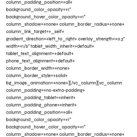
column_padding_position=»all»
background_color_opacity=»1″
background_hover_color_opacity=»1″
column_shadow=»none» column_border_radius=»none»
column_link_target=»_self»
gradient_direction=»left_to_right» overlay_strength=»0.3″
width=»1/6″ tablet_width_inherit=»default»
tablet_text_alignment=»default»
phone_text_alignment=»default»
column_border_width=»none»
column_border_style=»solid»
bg_image_animation=»none»][/vc_column][vc_column
column_padding=»no-extra-padding»
column_padding_tablet=»inherit»
column_padding_phone=»inherit»
column_padding_position=»all»
background_color_opacity=»1″
background_hover_color_opacity=»1″
column_shadow=»none» column_border_radius=»none»