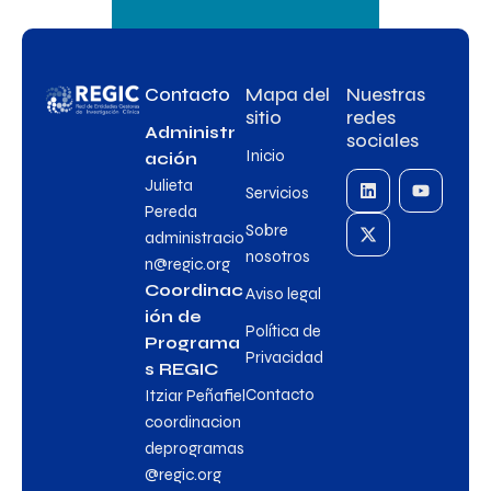
Contacto
Mapa del
Nuestras
sitio
redes
Administr
sociales
Inicio
ación
Julieta
Servicios
Pereda
Sobre
administracio
nosotros
n@regic.org
Coordinac
Aviso legal
ión de
Política de
Programa
Privacidad
s REGIC
Contacto
Itziar Peñafiel
coordinacion
deprogramas
@regic.org