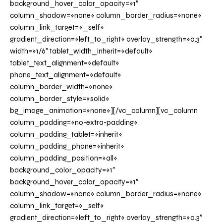
background_hover_color_opacity=»1″
column_shadow=»none» column_border_radius=»none»
column_link_target=»_self»
gradient_direction=»left_to_right» overlay_strength=»0.3″
width=»1/6″ tablet_width_inherit=»default»
tablet_text_alignment=»default»
phone_text_alignment=»default»
column_border_width=»none»
column_border_style=»solid»
bg_image_animation=»none»][/vc_column][vc_column
column_padding=»no-extra-padding»
column_padding_tablet=»inherit»
column_padding_phone=»inherit»
column_padding_position=»all»
background_color_opacity=»1″
background_hover_color_opacity=»1″
column_shadow=»none» column_border_radius=»none»
column_link_target=»_self»
gradient_direction=»left_to_right» overlay_strength=»0.3″