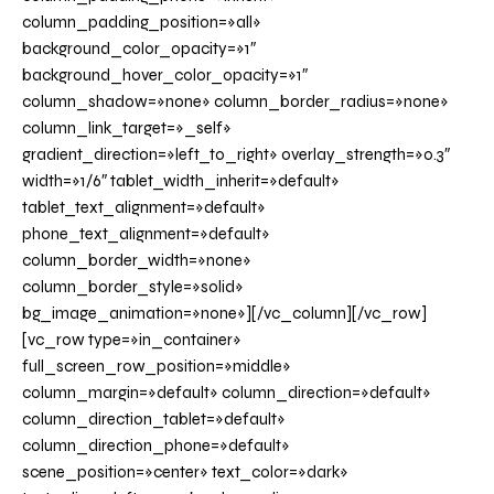
column_padding_position=»all»
background_color_opacity=»1″
background_hover_color_opacity=»1″
column_shadow=»none» column_border_radius=»none»
column_link_target=»_self»
gradient_direction=»left_to_right» overlay_strength=»0.3″
width=»1/6″ tablet_width_inherit=»default»
tablet_text_alignment=»default»
phone_text_alignment=»default»
column_border_width=»none»
column_border_style=»solid»
bg_image_animation=»none»][/vc_column][/vc_row]
[vc_row type=»in_container»
full_screen_row_position=»middle»
column_margin=»default» column_direction=»default»
column_direction_tablet=»default»
column_direction_phone=»default»
scene_position=»center» text_color=»dark»