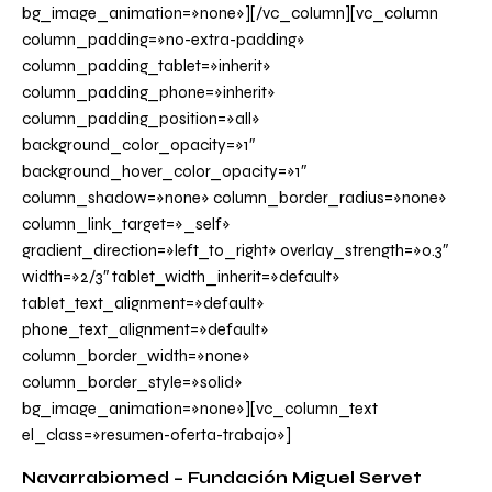
bg_image_animation=»none»][/vc_column][vc_column
column_padding=»no-extra-padding»
column_padding_tablet=»inherit»
column_padding_phone=»inherit»
column_padding_position=»all»
background_color_opacity=»1″
background_hover_color_opacity=»1″
column_shadow=»none» column_border_radius=»none»
column_link_target=»_self»
gradient_direction=»left_to_right» overlay_strength=»0.3″
width=»2/3″ tablet_width_inherit=»default»
tablet_text_alignment=»default»
phone_text_alignment=»default»
column_border_width=»none»
column_border_style=»solid»
bg_image_animation=»none»][vc_column_text
el_class=»resumen-oferta-trabajo»]
Navarrabiomed – Fundación Miguel Servet