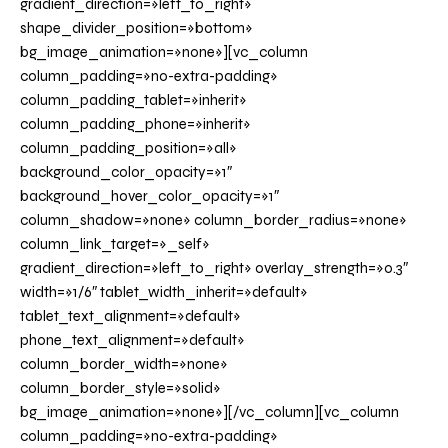
gradient_direction=»left_to_right»
shape_divider_position=»bottom»
bg_image_animation=»none»][vc_column
column_padding=»no-extra-padding»
column_padding_tablet=»inherit»
column_padding_phone=»inherit»
column_padding_position=»all»
background_color_opacity=»1″
background_hover_color_opacity=»1″
column_shadow=»none» column_border_radius=»none»
column_link_target=»_self»
gradient_direction=»left_to_right» overlay_strength=»0.3″
width=»1/6″ tablet_width_inherit=»default»
tablet_text_alignment=»default»
phone_text_alignment=»default»
column_border_width=»none»
column_border_style=»solid»
bg_image_animation=»none»][/vc_column][vc_column
column_padding=»no-extra-padding»