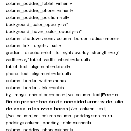
column_padding_tablet=»inherit»
column_padding_phone=»inherit»
column_padding_position=»all»
background_color_opacity=»1″
background_hover_color_opacity=»1″
column_shadow=»none» column_border_radius=»none»
column_link_target=»_self»
gradient_direction=»left_to_right» overlay_strength=»0.3″
width=»2/3″ tablet_width_inherit=»default»
tablet_text_alignment=»default»
phone_text_alignment=»default»
column_border_width=»none»
column_border_style=»solid»
bg_image_animation=»none»][vc_column_text]
Fecha
fin de presentación de candidaturas: 12 de julio
de 2022, a las 12:00 horas.
[/vc_column_text]
[/vc_column][vc_column column_padding=»no-extra-
padding» column_padding_tablet=»inherit»
column_padding_phone=»inherit»