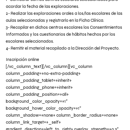
acordar la fecha de las exploraciones.
2- Realizar las exploraciones orales a los/las escolares de las
aulas seleccionadas y registrarlo en la Ficha Clínica.
3- Recopilar en dichos centros escolares los Consentimientos
Informados y los cuestionarios de hábitos hechos por los
escolares seleccionados.
4- Remitir el material recopilado a la Dirección del Proyecto.
Inscripción
online
[/vc_column_text][/vc_column][vc_column
column_padding=»no-extra-padding»
column_padding_tablet=»inherit»
column_padding_phone=»inherit»
column_padding_position=»all»
background_color_opacity=»1″
background_hover_color_opacity=»1″
column_shadow=»none» column_border_radius=»none»
column_link_target=»_self»
gradient_direction=»left_to_right» overlay_strength=»0.3″