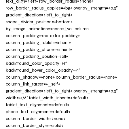
text_align=»left» row_border_radius=»none»
row_border_radius_applies=»bg» overlay_strength=»0.3″
gradient_direction=»left_to_right»
shape_divider_position=»bottom»
bg_image_animation=»none»][vc_column
column_padding=»no-extra-padding»
column_padding_tablet=»inherit»
column_padding_phone=»inherit»
column_padding_position=»all»
background_color_opacity=»1″
background_hover_color_opacity=»1″
column_shadow=»none» column_border_radius=»none»
column_link_target=»_self»
gradient_direction=»left_to_right» overlay_strength=»0.3″
width=»1/6″ tablet_width_inherit=»default»
tablet_text_alignment=»default»
phone_text_alignment=»default»
column_border_width=»none»
column_border_style=»solid»