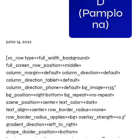
D
(Pamplo
na)
junio 14, 2022
[vc_row type=»full_width_background»
full_screen_row_position=»middle»
column_margin=»default» column_direction=»default»
column_direction_tablet=»default»
column_direction_phone=»default» bg_image=»135″
bg_position=»right bottom» bg_repeat=»no-repeat»
scene_position=»center» text_color=»dark»
text_align=»center» row_border_radius=»none»
row_border_radius_applies=»bg» overlay_strength=»0.3″
gradient_direction=»left_to_right»
shape_divider_position=»bottom»