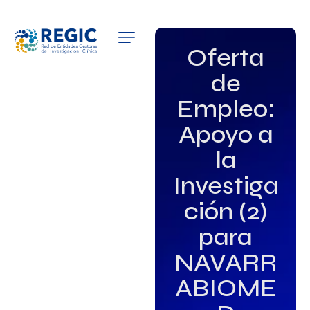
QUIÉNES SOMOS
Oferta
de
SERVICIOS
Empleo:
PATROCINADORES
Apoyo a
EMPLEO
la
Investiga
GRUPOS DE INTERÉS
ción (2)
NOTICIAS
para
NAVARR
ABIOME