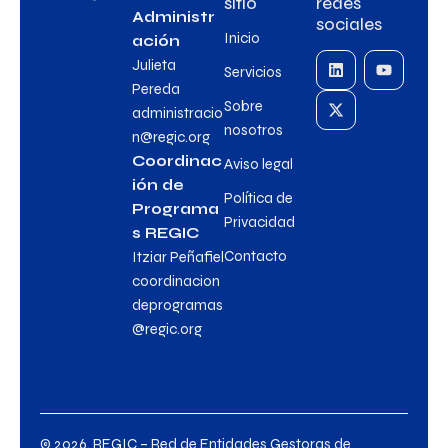
sitio
redes
Administr
sociales
Inicio
ación
Julieta
Servicios
Pereda
Sobre
administracio
nosotros
n@regic.org
Coordinac
Aviso legal
ión de
Política de
Programa
Privacidad
s REGIC
Contacto
Itziar Peñafiel
coordinacion
deprogramas
@regic.org
© 2026. REGIC – Red de Entidades Gestoras de