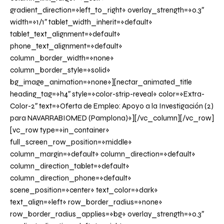
gradient_direction=»left_to_right» overlay_strength=»0.3″
width=»1/1″ tablet_width_inherit=»default»
tablet_text_alignment=»default»
phone_text_alignment=»default»
column_border_width=»none»
column_border_style=»solid»
bg_image_animation=»none»][nectar_animated_title
heading_tag=»h4″ style=»color-strip-reveal» color=»Extra-
Color-2″ text=»Oferta de Empleo: Apoyo a la Investigación (2)
para NAVARRABIOMED (Pamplona)»][/vc_column][/vc_row]
[vc_row type=»in_container»
full_screen_row_position=»middle»
column_margin=»default» column_direction=»default»
column_direction_tablet=»default»
column_direction_phone=»default»
scene_position=»center» text_color=»dark»
text_align=»left» row_border_radius=»none»
row_border_radius_applies=»bg» overlay_strength=»0.3″