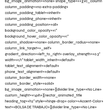
bg_image_animation=»none» shape_type=»»][vc_column
column_padding=»no-extra-padding»
column_padding_tablet=»inherit»
column_padding_phone=»inherit»
column_padding_position=»all»
background_color_opacity=»1″
background_hover_color_opacity=»1″
column_shadow=»none» column_border_radius=»none»
column_link_target=»_self»
gradient_direction=»left_to_right» overlay_strength=»0.3″
width=»1/1″ tablet_width_inherit=»default»
tablet_text_alignment=»default»
phone_text_alignment=»default»
column_border_width=»none»
column_border_style=»solid»
bg_image_animation=»none»][divider line_type=»No Line»
custom_height=»14vh»][nectar_animated_title
heading_tag=»h2″ style=»hinge-drop» color=»Accent-Color»
text=»BOLSA DE TRABAJO»][divider line_type=»No Line»