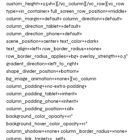
custom_height=»25vh»][/vc_column][/vc_row][vc_row
type=»in_container» full_screen_row_position=»middle»
column_margin=»default» column_direction=»default»
column_direction_tablet=»default»
column_direction_phone=»default»
scene_position=»center» text_color=»dark»
text_align=»left» row_border_radius=»none»
row_border_radius_applies=»bg» overlay_strength=»0.3″
gradient_direction=»left_to_right»
shape_divider_position=»bottom»
bg_image_animation=»none»][vc_column
column_padding=»no-extra-padding»
column_padding_tablet=»inherit»
column_padding_phone=»inherit»
column_padding_position=»all»
background_color_opacity=»1″
background_hover_color_opacity=»1″
column_shadow=»none» column_border_radius=»none»
column_link_target=»_self»