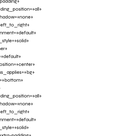
padding»
ing_position=»all»
_shadow=»none»
eft_to_right»
ignment=»default»
tyle=»solid»
er»
»default»
sition=»center»
us_applies=»bg»
on=»bottom»
»
ing_position=»all»
_shadow=»none»
eft_to_right»
ignment=»default»
tyle=»solid»
xtra-padding»