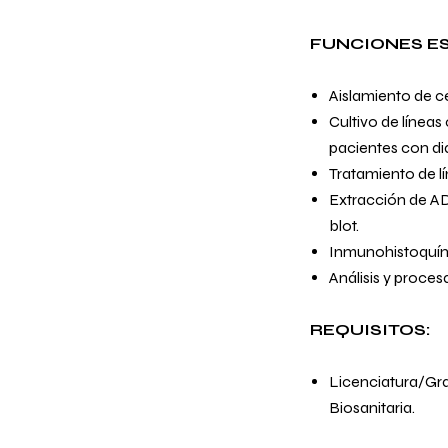
FUNCIONES ES
Aislamiento de c
Cultivo de líneas
pacientes con di
Tratamiento de lí
Extracción de AD
blot.
Inmunohistoquím
Análisis y proce
REQUISITOS:
Licenciatura/Gra
Biosanitaria.