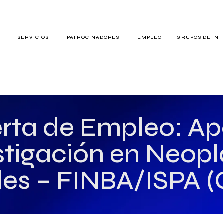
S
SERVICIOS
PATROCINADORES
EMPLEO
GRUPOS DE IN
RES
rta de Empleo: A
stigación en Neopl
TERÉS
des – FINBA/ISPA (