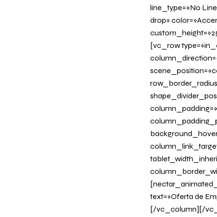
line_type=»No Line
drop» color=»Acce
custom_height=»25
[vc_row type=»in_
column_direction=
scene_position=»ce
row_border_radius_
shape_divider_po
column_padding=»n
column_padding_ph
background_hover
column_link_target=
tablet_width_inher
column_border_wi
[nectar_animated_ti
text=»Oferta de Em
[/vc_column][/vc_