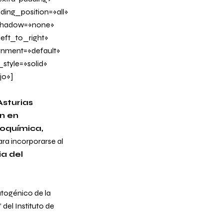
ing_position=»all»
_shadow=»none»
eft_to_right»
ignment=»default»
tyle=»solid»
jo»]
Asturias
n en
ioquímica,
ra incorporarse al
ia del
atogénico de la
”
del Instituto de