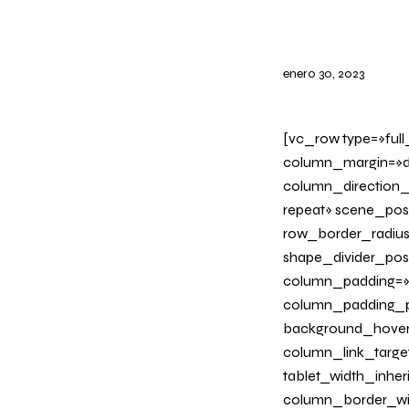
enero 30, 2023
[vc_row type=»ful
column_margin=»de
column_direction_
repeat» scene_posi
row_border_radius_
shape_divider_po
column_padding=»n
column_padding_ph
background_hover
column_link_target=
tablet_width_inher
column_border_wid