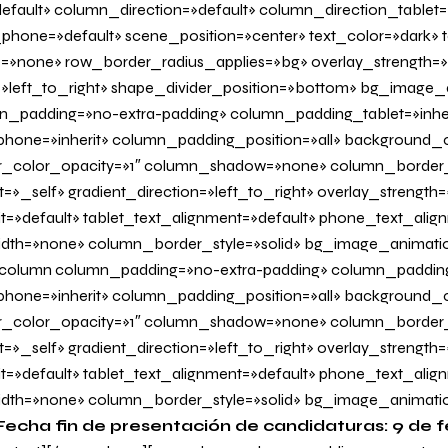
fault» column_direction=»default» column_direction_tablet=
hone=»default» scene_position=»center» text_color=»dark» te
=»none» row_border_radius_applies=»bg» overlay_strength=»
n=»left_to_right» shape_divider_position=»bottom» bg_image
_padding=»no-extra-padding» column_padding_tablet=»inher
one=»inherit» column_padding_position=»all» background_c
_color_opacity=»1″ column_shadow=»none» column_border
=»_self» gradient_direction=»left_to_right» overlay_strength=»
it=»default» tablet_text_alignment=»default» phone_text_alig
dth=»none» column_border_style=»solid» bg_image_animati
olumn column_padding=»no-extra-padding» column_padding_
one=»inherit» column_padding_position=»all» background_c
_color_opacity=»1″ column_shadow=»none» column_border
=»_self» gradient_direction=»left_to_right» overlay_strength=
it=»default» tablet_text_alignment=»default» phone_text_alig
dth=»none» column_border_style=»solid» bg_image_animati
Fecha fin de presentación de candidaturas: 9 de 