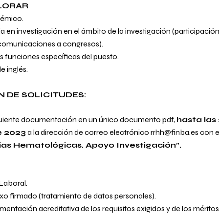
LORAR
démico.
a en investigación en el ámbito de la investigación (participació
 comunicaciones a congresos).
s funciones específicas del puesto.
 inglés.
 DE SOLICITUDES:
iguiente documentación en un único documento pdf,
hasta las
e 2023
a la dirección de correo electrónico
rrhh@finba.es
con e
as Hematológicas. Apoyo Investigación”.
Laboral.
 firmado (tratamiento de datos personales).
entación acreditativa de los requisitos exigidos y de los mérito