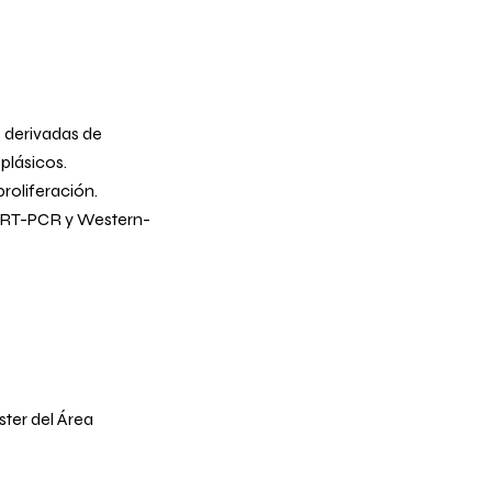
s derivadas de
plásicos.
roliferación.
, qRT-PCR y Western-
ter del Área