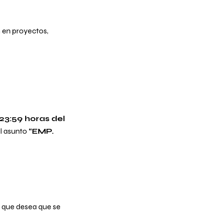
n en proyectos,
 23:59 horas del
l asunto
“EMP.
s que desea que se