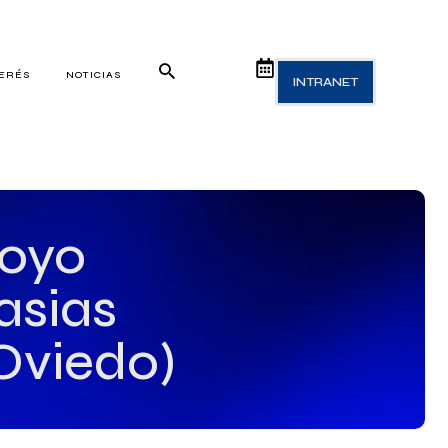
TERÉS
NOTICIAS
INTRANET
poyo
asias
Oviedo)