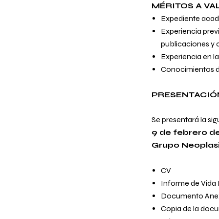
MÉRITOS A VA
Expediente aca
Experiencia previ
publicaciones y
Experiencia en la
Conocimientos de
PRESENTACIÓN
Se presentará la s
9 de febrero d
Grupo Neoplasi
CV
Informe de Vida 
Documento Anexo
Copia de la docum