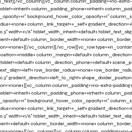
_text][/vc_column][vc_column column_padding=»no-extra-
blet=»inherit» column_padding_phone=»inherit» column_padd
_opacity=»1″ background_hover_color_opacity=»1″ column
us=»none» column_link_target=»_self» gradient_direction=»l
.3″ width=»1/6″ tablet_width_inherit=»default» tablet_text_al
ent=»default» column_border_width=»none» column_border_s
on=»none»][/vc_column][/vc_row][vc_row type=»in_contain
osition=»middle» column_margin=»default» column_direction=
tablet=»default» column_direction_phone=»default» scene_po
 text_align=»left» row_border_radius=»none» row_border_radi
0.3″ gradient_direction=»left_to_right» shape_divider_positi
on=»none»][vc_column column_padding=»no-extra-padding
blet=»inherit» column_padding_phone=»inherit» column_padd
_opacity=»1″ background_hover_color_opacity=»1″ column
us=»none» column_link_target=»_self» gradient_direction=»l
.3″ width=»1/6″ tablet_width_inherit=»default» tablet_text_al
ent=»default» column_border_width=»none» column_border_s
on=»none»][/vc_column][vc_column column_padding=»no-e