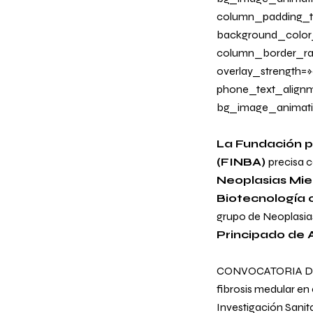
column_padding_ta
background_color
column_border_radi
overlay_strength=»
phone_text_alignm
bg_image_animatio
La Fundación pa
(FINBA)
precisa 
Neoplasias Mie
Biotecnología o
grupo de
Neoplasia
Principado de A
CONVOCATORIA D
fibrosis medular en 
Investigación Sanita