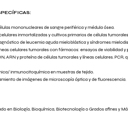
PECÍFICAS:
élulas mononucleares de sangre periférica y médula ósea.
 celulares inmortalizadas y cultivos primarios de células tumorale
agnóstico de leucemia aguda mieloblástica y síndromes mielodis
neas celulares tumorales con fármacos: ensayos de viabilidad y p
N, ARN y proteína de células tumorales y líneas celulares. PCR
ica/ inmunocitoquímica en muestras de tejido.
samiento de imágenes de microscopía óptica y de fluorescencia.
do en Biología, Bioquímica, Biotecnología o Grados afines y Más