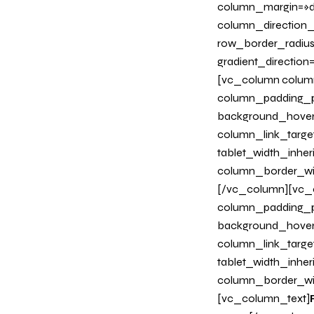
column_margin=»de
column_direction_p
row_border_radius
gradient_directio
[vc_column column
column_padding_ph
background_hover
column_link_target
tablet_width_inher
column_border_wi
[/vc_column][vc_c
column_padding_ph
background_hover
column_link_target
tablet_width_inher
column_border_wi
[vc_column_text]