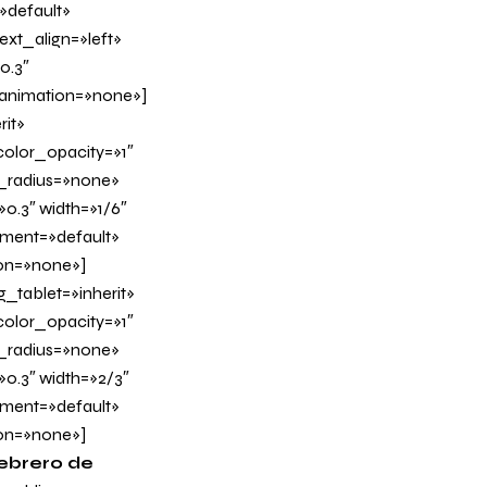
»default»
xt_align=»left»
0.3″
_animation=»none»]
it»
olor_opacity=»1″
_radius=»none»
0.3″ width=»1/6″
nment=»default»
on=»none»]
tablet=»inherit»
olor_opacity=»1″
_radius=»none»
»0.3″ width=»2/3″
nment=»default»
on=»none»]
febrero de