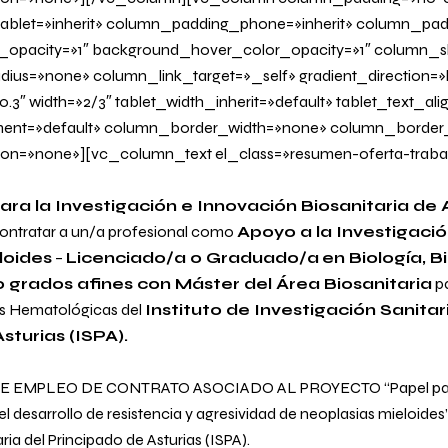
blet=»inherit» column_padding_phone=»inherit» column_padd
_opacity=»1″ background_hover_color_opacity=»1″ column
us=»none» column_link_target=»_self» gradient_direction=»l
0.3″ width=»2/3″ tablet_width_inherit=»default» tablet_text_al
ent=»default» column_border_width=»none» column_border_s
n=»none»][vc_column_text el_class=»resumen-oferta-traba
ra la Investigación e Innovación Biosanitaria de 
contratar a un/a profesional como
Apoyo a la Investigació
loides
–
Licenciado/a o Graduado/a
en Biología, B
 grados afines con Máster del Área Biosanitaria
pa
s Hematológicas
del
Instituto de Investigación Sanitar
sturias (ISPA).
E EMPLEO DE CONTRATO ASOCIADO AL PROYECTO
“Papel p
el desarrollo de resistencia y agresividad de neoplasias mieloides
ria del Principado de Asturias (ISPA).