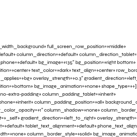
l_width_background» full_screen_row_position=»middle»
fault» column_direction=»default» column_direction_tablet=
phone=»default» bg_image=»135″ bg_position=»right bottom»
tion=»center» text_color=»dark» text_align=»center» row_bo
applies=»bg» overlay_strength=»0.3″ gradient_direction=»left
sition=»bottom» bg_image_animation=»none» shape_type=»»
o-extra-padding» column_padding_tablet=»inherit»
one=»inherit» column_padding_position=»all» background_c
_color_opacity=»1″ column_shadow=»none» column_border
»_self» gradient_direction=»left_to_right» overlay_strength=»
it=»default» tablet_text_alignment=»default» phone_text_alig
th=»none» column_border_style=»solid» bg_image_animatio