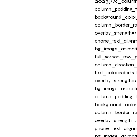
2023
[/vc_column
column_padding_ta
background_color
column_border_radi
overlay_strength=»0
phone_text_alignm
bg_image_animati
full_screen_row_p
column_direction_
text_color=»dark»
overlay_strength=»
bg_image_animati
column_padding_ta
background_color
column_border_radi
overlay_strength=»0
phone_text_alignm
bg_image_animati