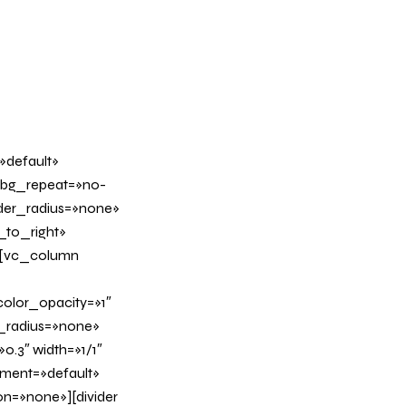
»default»
 bg_repeat=»no-
rder_radius=»none»
_to_right»
][vc_column
olor_opacity=»1″
_radius=»none»
0.3″ width=»1/1″
nment=»default»
n=»none»][divider