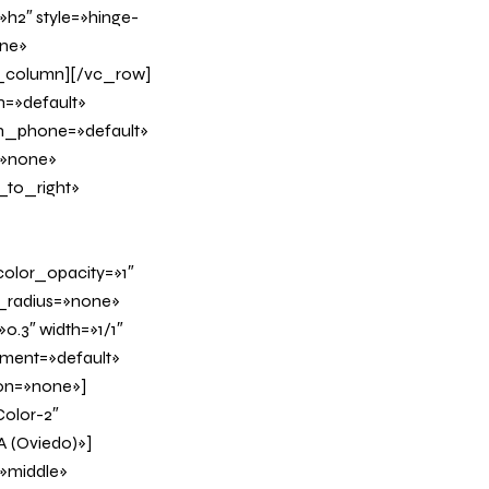
h2″ style=»hinge-
ine»
c_column][/vc_row]
n=»default»
on_phone=»default»
=»none»
_to_right»
olor_opacity=»1″
_radius=»none»
0.3″ width=»1/1″
nment=»default»
on=»none»]
Color-2″
A (Oviedo)»]
»middle»