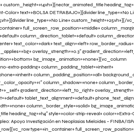
» custom_height=»14vh»][nectar_animated_title heading_tag=»
nt-Color» text=»BOLSA DE TRABAJO»][divider line_type=»No L
vh»][divider line_type=»No Line» custom_height=»25vh»][/v
container» full_screen_row_position=»middle» column_margi
»default» column_direction_tablet=»default» column_directi
nter» text_color=»dark» text_align=»left» row_border_radius
applies=»bg» overlay_strength=»0.3″ gradient_direction=»left
sition=»bottom» bg_image_animation=»none»][vc_column
o-extra-padding» column_padding_tablet=»inherit»
one=»inherit» column_padding_position=»all» background_c
_color_opacity=»1″ column_shadow=»none» column_border
»_self» gradient_direction=»left_to_right» overlay_strength=»
it=»default» tablet_text_alignment=»default» phone_text_alig
dth=»none» column_border_style=»solid» bg_image_animati
tle heading_tag=»h4″ style=»color-strip-reveal» color=»Extra-
pleo: Apoyo Investigación en Neoplasias Mieloides – FINBA/ISP
row][vc_row type=»in_container» full_screen_row_position=