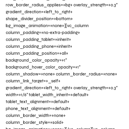
row_border_radius_applies=»bg» overlay_strength=»0.3″
gradient_direction=»left_to_right»
shape_divider_position=»bottom»
bg_image_animation=»none»][vc_column
column_padding=»no-extra-padding»
column_padding_tablet=»inherit»
column_padding_phone=»inherit»
column_padding_position=»all»
background_color_opacity=»1″
background_hover_color_opacity=»1″
column_shadow=»none» column_border_radius=»none»
column_link_target=»_self»
gradient_direction=»left_to_right» overlay_strength=»0.3″
width=»1/6″ tablet_width_inherit=»default»
tablet_text_alignment=»default»
phone_text_alignment=»default»
column_border_width=»none»
column_border_style=»solid»