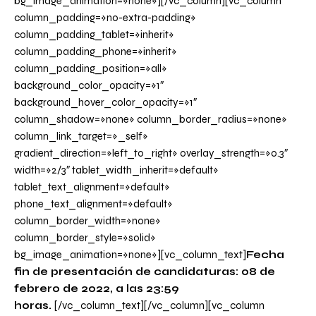
bg_image_animation=»none»][/vc_column][vc_column
column_padding=»no-extra-padding»
column_padding_tablet=»inherit»
column_padding_phone=»inherit»
column_padding_position=»all»
background_color_opacity=»1″
background_hover_color_opacity=»1″
column_shadow=»none» column_border_radius=»none»
column_link_target=»_self»
gradient_direction=»left_to_right» overlay_strength=»0.3″
width=»2/3″ tablet_width_inherit=»default»
tablet_text_alignment=»default»
phone_text_alignment=»default»
column_border_width=»none»
column_border_style=»solid»
bg_image_animation=»none»][vc_column_text]
Fecha
fin de presentación de candidaturas: 08 de
febrero de 2022, a las 23:59
horas.
[/vc_column_text][/vc_column][vc_column