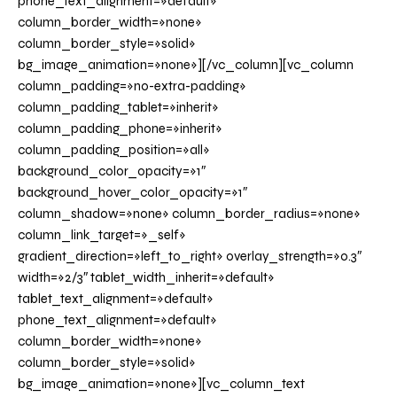
phone_text_alignment=»default»
column_border_width=»none»
column_border_style=»solid»
bg_image_animation=»none»][/vc_column][vc_column
column_padding=»no-extra-padding»
column_padding_tablet=»inherit»
column_padding_phone=»inherit»
column_padding_position=»all»
background_color_opacity=»1″
background_hover_color_opacity=»1″
column_shadow=»none» column_border_radius=»none»
column_link_target=»_self»
gradient_direction=»left_to_right» overlay_strength=»0.3″
width=»2/3″ tablet_width_inherit=»default»
tablet_text_alignment=»default»
phone_text_alignment=»default»
column_border_width=»none»
column_border_style=»solid»
bg_image_animation=»none»][vc_column_text