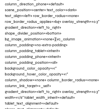
column_direction_phone=»default»
scene_position=»center» text_color=»dark»
text_align=»left» row_border_radius=»none»
row_border_radius_applies=»bg» overlay_strength=»0.3″
gradient_direction=»left_to_right»
shape_divider_position=»bottom»
bg_image_animation=»none»][vc_column
column_padding=»no-extra-padding»
column_padding_tablet=»inherit»
column_padding_phone=»inherit»
column_padding_position=»all»
background_color_opacity=»1″
background_hover_color_opacity=»1″
column_shadow=»none» column_border_radius=»none»
column_link_target=»_self»
gradient_direction=»left_to_right» overlay_strength=»0.3″
width=»1/6″ tablet_width_inherit=»default»
tablet_text_alignment=»default»