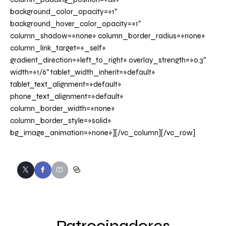
background_color_opacity=»1″
background_hover_color_opacity=»1″
column_shadow=»none» column_border_radius=»none»
column_link_target=»_self»
gradient_direction=»left_to_right» overlay_strength=»0.3″
width=»1/6″ tablet_width_inherit=»default»
tablet_text_alignment=»default»
phone_text_alignment=»default»
column_border_width=»none»
column_border_style=»solid»
bg_image_animation=»none»][/vc_column][/vc_row]
Patrocinadores