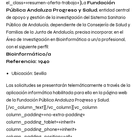
el_class=»resumen-oferta-trabajo»]La
Fundación
Pública Andaluza Progreso y Salud
, entidad central
de apoyo y gestión de la investigación del Sistema Sanitario
Público de Andalucía, dependiente de la Consejería de Salud y
Familias de la Junta de Andalucía, precisa incorporar, en el
Área de Investigación en Bioinformática a un/a profesional,
con el siguiente perfil:
Bioinformático/a
Referencia: 1940
Ubicación: Sevilla
Las solicitudes se presentarán telemáticamente a través de la
aplicación informática habilitada para ello en la
página web
de la Fundación Pública Andaluza Progreso y Salud.
[/vc_column_text][/vc_column][vc_column
column_padding=»no-extra-padding»
column_padding_tablet=»inherit»
column_padding_phone=»inherit»
column_padding_position=»all»