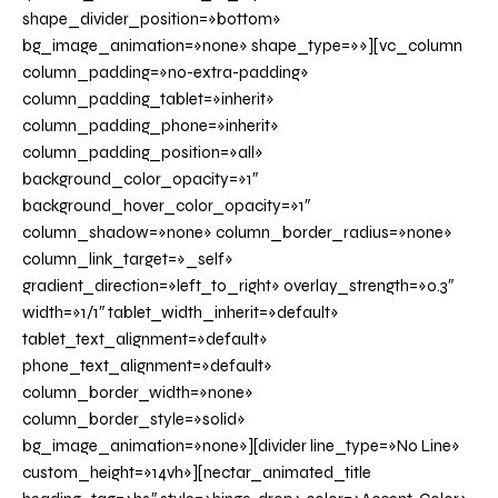
shape_divider_position=»bottom»
bg_image_animation=»none» shape_type=»»][vc_column
column_padding=»no-extra-padding»
column_padding_tablet=»inherit»
column_padding_phone=»inherit»
column_padding_position=»all»
background_color_opacity=»1″
background_hover_color_opacity=»1″
column_shadow=»none» column_border_radius=»none»
column_link_target=»_self»
gradient_direction=»left_to_right» overlay_strength=»0.3″
width=»1/1″ tablet_width_inherit=»default»
tablet_text_alignment=»default»
phone_text_alignment=»default»
column_border_width=»none»
column_border_style=»solid»
bg_image_animation=»none»][divider line_type=»No Line»
custom_height=»14vh»][nectar_animated_title