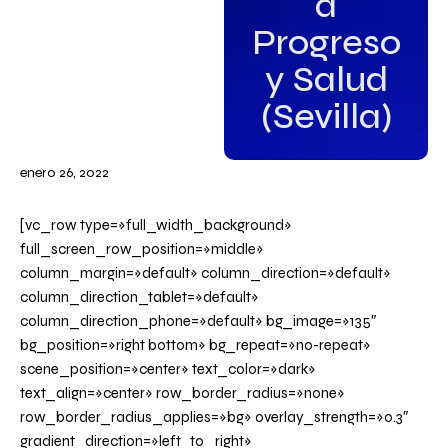
a
Progreso
y Salud
(Sevilla)
enero 26, 2022
[vc_row type=»full_width_background»
full_screen_row_position=»middle»
column_margin=»default» column_direction=»default»
column_direction_tablet=»default»
column_direction_phone=»default» bg_image=»135″
bg_position=»right bottom» bg_repeat=»no-repeat»
scene_position=»center» text_color=»dark»
text_align=»center» row_border_radius=»none»
row_border_radius_applies=»bg» overlay_strength=»0.3″
gradient_direction=»left_to_right»