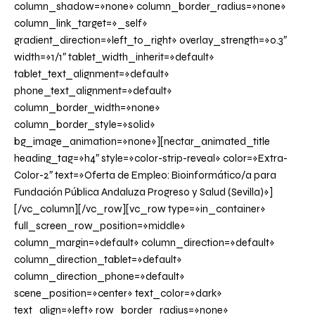
column_shadow=»none» column_border_radius=»none»
column_link_target=»_self»
gradient_direction=»left_to_right» overlay_strength=»0.3″
width=»1/1″ tablet_width_inherit=»default»
tablet_text_alignment=»default»
phone_text_alignment=»default»
column_border_width=»none»
column_border_style=»solid»
bg_image_animation=»none»][nectar_animated_title
heading_tag=»h4″ style=»color-strip-reveal» color=»Extra-
Color-2″ text=»Oferta de Empleo: Bioinformático/a para
Fundación Pública Andaluza Progreso y Salud (Sevilla)»]
[/vc_column][/vc_row][vc_row type=»in_container»
full_screen_row_position=»middle»
column_margin=»default» column_direction=»default»
column_direction_tablet=»default»
column_direction_phone=»default»
scene_position=»center» text_color=»dark»
text_align=»left» row_border_radius=»none»