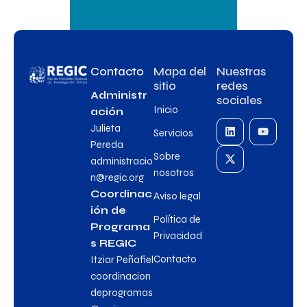
Contacto
Mapa del
Nuestras
sitio
redes
Administr
sociales
Inicio
ación
Julieta
Servicios
Pereda
Sobre
administracio
nosotros
n@regic.org
Coordinac
Aviso legal
ión de
Política de
Programa
Privacidad
s REGIC
Contacto
Itziar Peñafiel
coordinacion
deprogramas