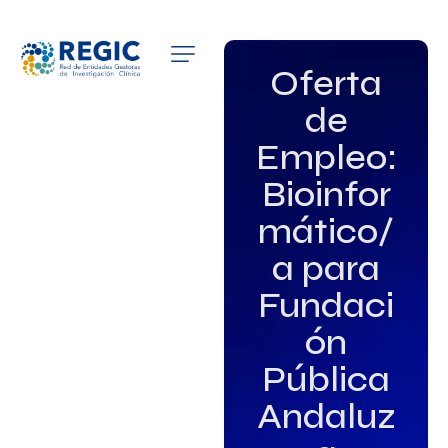
QUIÉNES SOMOS
Oferta
de
SERVICIOS
Empleo:
PATROCINADORES
Bioinfor
EMPLEO
mático/
a para
GRUPOS DE INTERÉS
Fundaci
NOTICIAS
ón
Pública
Andaluz