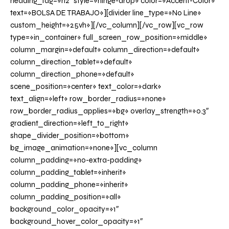
heading_tag=»h2″ style=»hinge-drop» color=»Accent-Color»
text=»BOLSA DE TRABAJO»][divider line_type=»No Line»
custom_height=»25vh»][/vc_column][/vc_row][vc_row
type=»in_container» full_screen_row_position=»middle»
column_margin=»default» column_direction=»default»
column_direction_tablet=»default»
column_direction_phone=»default»
scene_position=»center» text_color=»dark»
text_align=»left» row_border_radius=»none»
row_border_radius_applies=»bg» overlay_strength=»0.3″
gradient_direction=»left_to_right»
shape_divider_position=»bottom»
bg_image_animation=»none»][vc_column
column_padding=»no-extra-padding»
column_padding_tablet=»inherit»
column_padding_phone=»inherit»
column_padding_position=»all»
background_color_opacity=»1″
background_hover_color_opacity=»1″