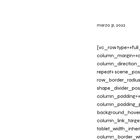
marzo 31, 2022
[vc_row type=»ful
column_margin=»de
column_direction_
repeat» scene_posi
row_border_radius_
shape_divider_po
column_padding=»n
column_padding_ph
background_hover
column_link_target=
tablet_width_inher
column_border_wid