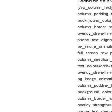
Fecha fin de pr
[/vc_column_text
column_padding_ta
background_color
column_border_radi
overlay_strength=»0
phone_text_alignm
bg_image_animati
full_screen_row_p
column_direction_
text_color=»dark»
overlay_strength=»
bg_image_animati
column_padding_ta
background_color
column_border_radi
overlay_strength=»0
phone_text_alignm