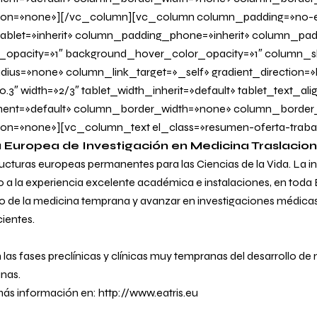
on=»none»][/vc_column][vc_column column_padding=»no-e
blet=»inherit» column_padding_phone=»inherit» column_padd
_opacity=»1″ background_hover_color_opacity=»1″ column
us=»none» column_link_target=»_self» gradient_direction=»l
0.3″ width=»2/3″ tablet_width_inherit=»default» tablet_text_al
ent=»default» column_border_width=»none» column_border_s
n=»none»][vc_column_text el_class=»resumen-oferta-traba
a Europea de Investigación en Medicina Traslacion
ructuras europeas permanentes para las Ciencias de la Vida. La i
a la experiencia excelente académica e instalaciones, en toda 
llo de la medicina temprana y avanzar en investigaciones médic
cientes.
 las fases preclínicas y clínicas muy tempranas del desarrollo d
nas.
más información en:
http://www.eatris.eu