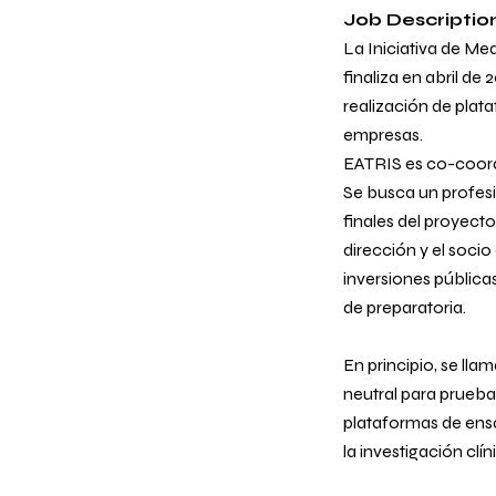
Job Descriptio
La Iniciativa de Me
finaliza en abril de
realización de plat
empresas.
EATRIS es co-coord
Se busca un profesi
finales del proyect
dirección y el soci
inversiones públicas
de preparatoria.
En principio, se ll
neutral para prueba
plataformas de ensa
la investigación clí