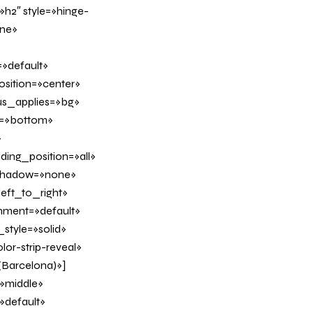
h2″ style=»hinge-
ine»
»default»
sition=»center»
us_applies=»bg»
on=»bottom»
»
ing_position=»all»
_shadow=»none»
eft_to_right»
gnment=»default»
tyle=»solid»
or-strip-reveal»
 (Barcelona)»]
»middle»
»default»