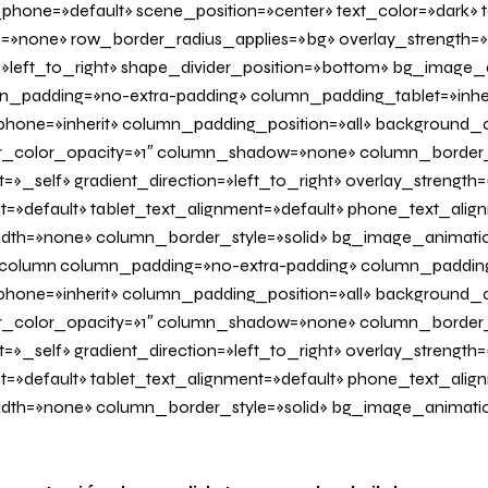
hone=»default» scene_position=»center» text_color=»dark» te
=»none» row_border_radius_applies=»bg» overlay_strength=»
n=»left_to_right» shape_divider_position=»bottom» bg_image
_padding=»no-extra-padding» column_padding_tablet=»inher
one=»inherit» column_padding_position=»all» background_c
_color_opacity=»1″ column_shadow=»none» column_border
=»_self» gradient_direction=»left_to_right» overlay_strength=»
it=»default» tablet_text_alignment=»default» phone_text_alig
dth=»none» column_border_style=»solid» bg_image_animati
olumn column_padding=»no-extra-padding» column_padding_
one=»inherit» column_padding_position=»all» background_c
_color_opacity=»1″ column_shadow=»none» column_border
=»_self» gradient_direction=»left_to_right» overlay_strength=
it=»default» tablet_text_alignment=»default» phone_text_alig
dth=»none» column_border_style=»solid» bg_image_animati