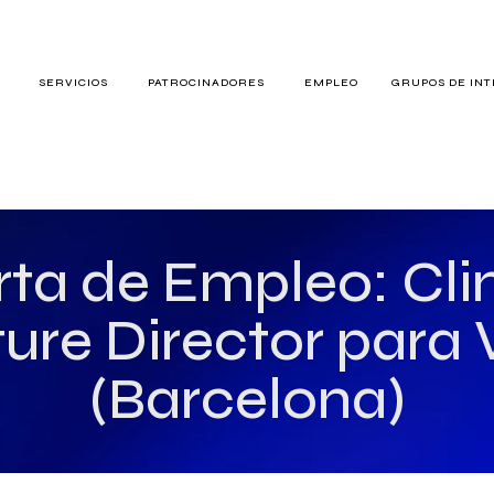
S
SERVICIOS
PATROCINADORES
EMPLEO
GRUPOS DE IN
RES
rta de Empleo: Clin
ure Director para
TERÉS
(Barcelona)