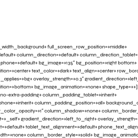
l_width_background» full_screen_row_position=»middle»
fault» column_direction=»default» column_direction_tablet=
phone=»default» bg_image=»135″ bg_position=»right bottom»
tion=»center» text_color=»dark» text_align=»center» row_bo
applies=»bg» overlay_strength=»0.3″ gradient_direction=»left
sition=»bottom» bg_image_animation=»none» shape_type=»»
o-extra-padding» column_padding_tablet=»inherit»
one=»inherit» column_padding_position=»all» background_c
_color_opacity=»1″ column_shadow=»none» column_border
»_self» gradient_direction=»left_to_right» overlay_strength=»
it=»default» tablet_text_alignment=»default» phone_text_alig
th=»none» column_border_style=»solid» bg_image_animatio