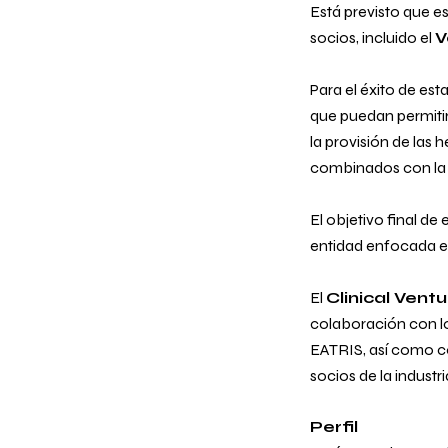
Está previsto que e
socios, incluido el
V
Para el éxito de est
que puedan permitir
la provisión de las 
combinados con la e
El objetivo final d
entidad enfocada e
El
Clinical Vent
colaboración con lo
EATRIS, así como c
socios de la industri
Perfil