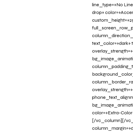
line_type=»No Line
drop» color=»Acce
custom_height=»25
full_screen_row_p
column_direction_
text_color=»dark»
overlay_strength=»
bg_image_animati
column_padding_ta
background_color
column_border_radi
overlay_strength=»0
phone_text_alignm
bg_image_animation
color=»Extra-Color-
[/vc_column][/vc_
column_margin=»de