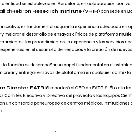
sta entidad se establezca en Barcelona, ​​en colaboración con va
all d’Hebron Research Institute (VHIR)
con sede en Ba
a iniciativa, es fundamental adquirir la experiencia adecuada en 
 y mejorar el desarrollo de ensayos clínicos de plataforma multi
herramientas, los procedimientos, la experiencia y los servicios ne
xperiencia en el desarrollo de negocios y la creación de nueva
e esta función es desempeñar un papel fundamental en el estable
n crear y entregar ensayos de plataforma en cualquier context
ure Director EATRIS
reportará al CEO de EATRIS. Él o ella tr
s Comités Ejecutivo y Directivo del proyecto y los Equipos Cient
on un consorcio paneuropeo de centros médicos, instituciones
a.