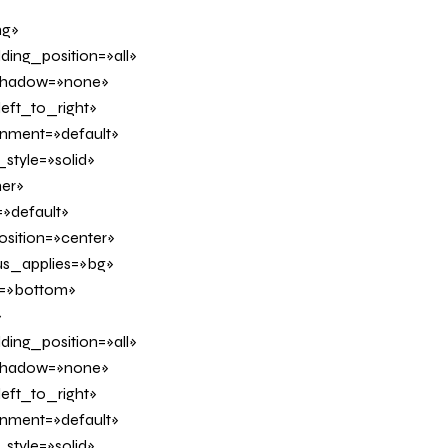
ng»
ing_position=»all»
_shadow=»none»
eft_to_right»
ignment=»default»
tyle=»solid»
er»
»default»
sition=»center»
us_applies=»bg»
on=»bottom»
»
ing_position=»all»
_shadow=»none»
eft_to_right»
ignment=»default»
tyle=»solid»