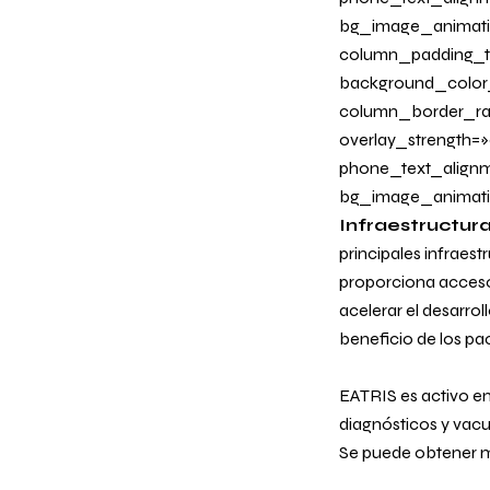
bg_image_animati
column_padding_ta
background_color
column_border_radi
overlay_strength=»
phone_text_alignm
bg_image_animatio
Infraestructur
principales infraest
proporciona acceso 
acelerar el desarro
beneficio de los pa
EATRIS es activo en
diagnósticos y vacu
Se puede obtener 