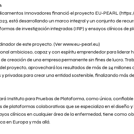
n
dicamentos Innovadores financió el proyecto EU-PEARL (https:/
 2023, está desarrollando un marco integral y un conjunto de recur
aformas de investigación integradas (IRP) y ensayos clínicos de p
inador de este proyecto. (Ver www.eu-pearl.eu)
onal ambicioso, capaz y con espíritu emprendedor para liderar ha
o de creación de una empresa permanente sin fines de lucro. Tra
o del proyecto, aprovechará los resultados de más de 24 millones 
 y privadas para crear una entidad sostenible, finalizando más d
amará Instituto para Pruebas de Plataforma, como única, confiable
s de plataformas colaborativas que se especializa en el diseño y
yos clínicos en cualquier área de la enfermedad, tiene como ob
nica en Europa y más allá.