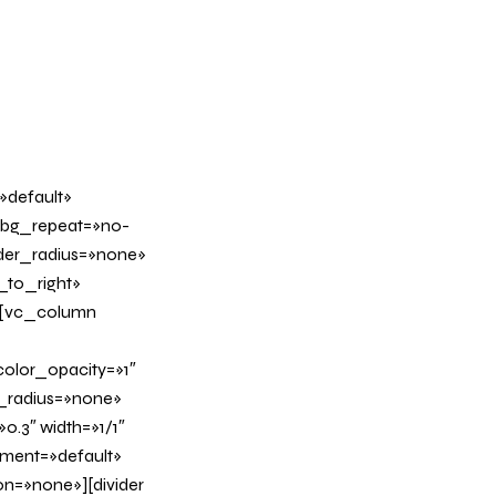
»default»
 bg_repeat=»no-
rder_radius=»none»
_to_right»
][vc_column
olor_opacity=»1″
_radius=»none»
0.3″ width=»1/1″
nment=»default»
n=»none»][divider