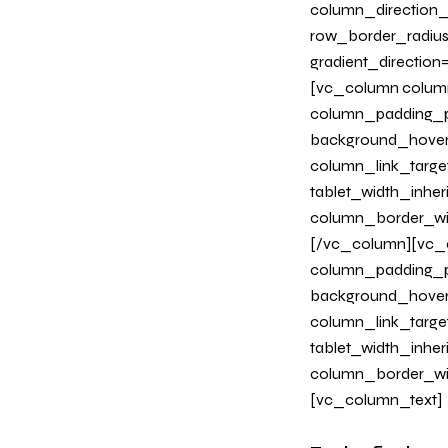
column_direction_p
row_border_radius
gradient_directio
[vc_column column
column_padding_ph
background_hover
column_link_target
tablet_width_inher
column_border_wi
[/vc_column][vc_c
column_padding_ph
background_hover
column_link_target
tablet_width_inher
column_border_wi
[vc_column_text]