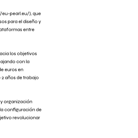
/eu-pearl.eu/), que
sos para el diseño y
lataformas entre
cia los objetivos
bajando con la
de euros en
e 2 años de trabajo
 y organización
 la configuración de
jetivo revolucionar