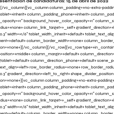
esentación de candidaturas: 15 de abril de 2022
][/vc_column][vc_column column_padding=»no-extra-paddi
blet=»inherit» column_padding_phone=»inherit» column_padd
_opacity=»1″ background_hover_color_opacity=»1″ column
us=»none» column_link_target=»_self» gradient_direction=»l
.3″ width=»1/6″ tablet_width_inherit=»default» tablet_text_al
ent=»default» column_border_width=»none» column_border_s
on=»none»][/vc_column][/vc_row][vc_row type=»in_contain
osition=»middle» column_margin=»default» column_direction=
tablet=»default» column_direction_phone=»default» scene_po
 text_align=»left» row_border_radius=»none» row_border_radi
0.3″ gradient_direction=»left_to_right» shape_divider_positi
on=»none»][vc_column column_padding=»no-extra-padding
blet=»inherit» column_padding_phone=»inherit» column_padd
_opacity=»1″ background_hover_color_opacity=»1″ column
us=»none» column_link_target=»_self» gradient_direction=»l
.3″ width=»1/6″ tablet_width_inherit=»default» tablet_text_al
ent=»default» column_border_width=»none» column_border_s