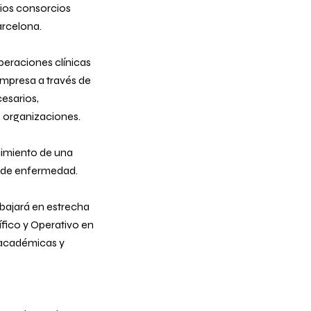
rios consorcios
rcelona.
operaciones clínicas
empresa a través de
cesarios,
s organizaciones.
cimiento de una
o de enfermedad.
abajará en estrecha
ífico y Operativo en
 académicas y