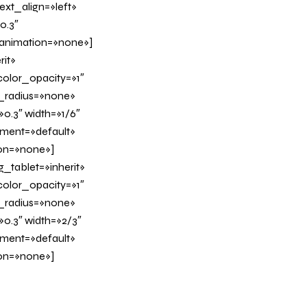
xt_align=»left»
0.3″
_animation=»none»]
it»
olor_opacity=»1″
_radius=»none»
0.3″ width=»1/6″
nment=»default»
on=»none»]
tablet=»inherit»
olor_opacity=»1″
_radius=»none»
»0.3″ width=»2/3″
nment=»default»
on=»none»]