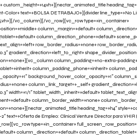
» custom_height=»14vh»][nectar_animated_title heading_tag=»
nt-Color» text=»BOLSA DE TRABAJO»][divider line_type=»No L
vh»][/vc_column][/vc_row][vc_row type=»in_container»
osition=»middle» column_margin=»default» column_direction=
tablet=»default» column_direction_phone=»default» scene_po
 text_align=»left» row_border_radius=»none» row_border_radi
0.3″ gradient_direction=»left_to_right» shape_divider_positi
on=»none»][vc_column column_padding=»no-extra-padding
blet=»inherit» column_padding_phone=»inherit» column_padd
_opacity=»1″ background_hover_color_opacity=»1″ column
us=»none» column_link_target=»_self» gradient_direction=»l
.3″ width=»1/1″ tablet_width_inherit=»default» tablet_text_ali
ent=»default» column_border_width=»none» column_border_s
=»none»][nectar_animated_title heading_tag=»h4″ style=»col
2″ text=»Oferta de Empleo: Clinical Venture Director para VHIR
row][vc_row type=»in_container» full_screen_row_position=
fault» column_direction=»default» column_direction_tablet=