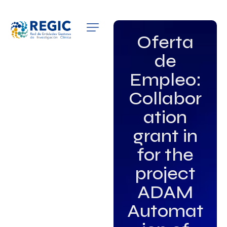
QUIÉNES SOMOS
Oferta
de
SERVICIOS
Empleo:
PATROCINADORES
Collabor
EMPLEO
ation
grant in
GRUPOS DE INTERÉS
for the
NOTICIAS
project
ADAM
Automat