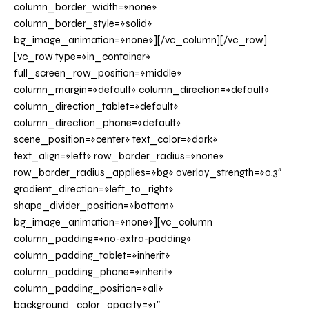
column_border_width=»none»
column_border_style=»solid»
bg_image_animation=»none»][/vc_column][/vc_row]
[vc_row type=»in_container»
full_screen_row_position=»middle»
column_margin=»default» column_direction=»default»
column_direction_tablet=»default»
column_direction_phone=»default»
scene_position=»center» text_color=»dark»
text_align=»left» row_border_radius=»none»
row_border_radius_applies=»bg» overlay_strength=»0.3″
gradient_direction=»left_to_right»
shape_divider_position=»bottom»
bg_image_animation=»none»][vc_column
column_padding=»no-extra-padding»
column_padding_tablet=»inherit»
column_padding_phone=»inherit»
column_padding_position=»all»
background_color_opacity=»1″