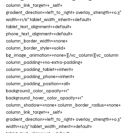
column_link_target=»_self»
gradient_direction=»left_to_right» overlay_strength=»0.3″
width=»1/6″ tablet_width_inherit=»default»
tablet_text_alignment=»default»
phone_text_alignment=»default»
column_border_width=»none»
column_border_style=»solid»
bg_image_animation=»none»][/vc_column][vc_column
column_padding=»no-extra-padding»
column_padding_tablet=»inherit»
column_padding_phone=»inherit»
column_padding_position=»all»
background_color_opacity=»1″
background_hover_color_opacity=»1″
column_shadow=»none» column_border_radius=»none»
column_link_target=»_self»
gradient_direction=»left_to_right» overlay_strength=»0.3″
width=»2/3″ tablet_width_inherit=»default»