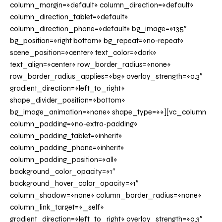
column_margin=»default» column_direction=»default»
column_direction_tablet=»default»
column_direction_phone=»default» bg_image=»135″
bg_position=»right bottom» bg_repeat=»no-repeat»
scene_position=»center» text_color=»dark»
text_align=»center» row_border_radius=»none»
row_border_radius_applies=»bg» overlay_strength=»0.3″
gradient_direction=»left_to_right»
shape_divider_position=»bottom»
bg_image_animation=»none» shape_type=»»][vc_column
column_padding=»no-extra-padding»
column_padding_tablet=»inherit»
column_padding_phone=»inherit»
column_padding_position=»all»
background_color_opacity=»1″
background_hover_color_opacity=»1″
column_shadow=»none» column_border_radius=»none»
column_link_target=»_self»
gradient_direction=»left_to_right» overlay_strength=»0.3″