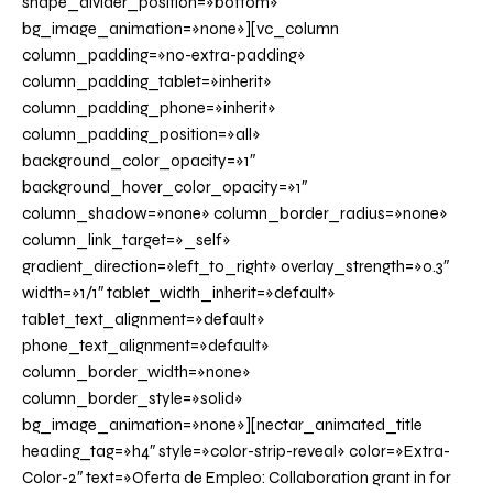
shape_divider_position=»bottom»
bg_image_animation=»none»][vc_column
column_padding=»no-extra-padding»
column_padding_tablet=»inherit»
column_padding_phone=»inherit»
column_padding_position=»all»
background_color_opacity=»1″
background_hover_color_opacity=»1″
column_shadow=»none» column_border_radius=»none»
column_link_target=»_self»
gradient_direction=»left_to_right» overlay_strength=»0.3″
width=»1/1″ tablet_width_inherit=»default»
tablet_text_alignment=»default»
phone_text_alignment=»default»
column_border_width=»none»
column_border_style=»solid»
bg_image_animation=»none»][nectar_animated_title
heading_tag=»h4″ style=»color-strip-reveal» color=»Extra-
Color-2″ text=»Oferta de Empleo: Collaboration grant in for