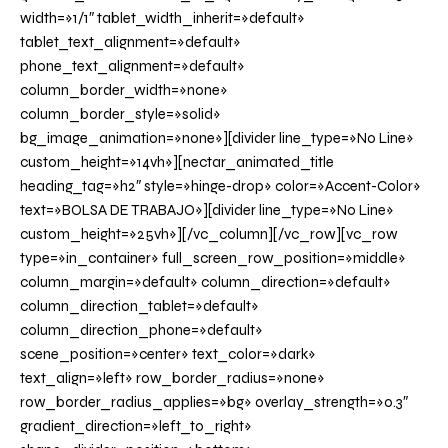
width=»1/1″ tablet_width_inherit=»default»
tablet_text_alignment=»default»
phone_text_alignment=»default»
column_border_width=»none»
column_border_style=»solid»
bg_image_animation=»none»][divider line_type=»No Line»
custom_height=»14vh»][nectar_animated_title
heading_tag=»h2″ style=»hinge-drop» color=»Accent-Color»
text=»BOLSA DE TRABAJO»][divider line_type=»No Line»
custom_height=»25vh»][/vc_column][/vc_row][vc_row
type=»in_container» full_screen_row_position=»middle»
column_margin=»default» column_direction=»default»
column_direction_tablet=»default»
column_direction_phone=»default»
scene_position=»center» text_color=»dark»
text_align=»left» row_border_radius=»none»
row_border_radius_applies=»bg» overlay_strength=»0.3″
gradient_direction=»left_to_right»