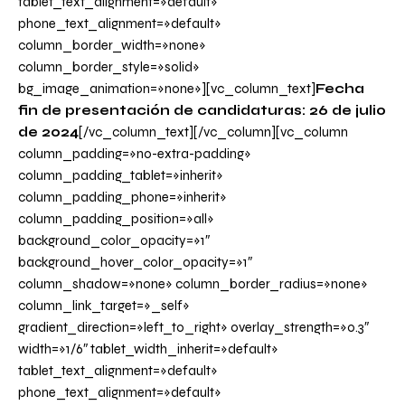
tablet_text_alignment=»default»
phone_text_alignment=»default»
column_border_width=»none»
column_border_style=»solid»
bg_image_animation=»none»][vc_column_text]
Fecha
fin de presentación de candidaturas: 26 de julio
de 2024
[/vc_column_text][/vc_column][vc_column
column_padding=»no-extra-padding»
column_padding_tablet=»inherit»
column_padding_phone=»inherit»
column_padding_position=»all»
background_color_opacity=»1″
background_hover_color_opacity=»1″
column_shadow=»none» column_border_radius=»none»
column_link_target=»_self»
gradient_direction=»left_to_right» overlay_strength=»0.3″
width=»1/6″ tablet_width_inherit=»default»
tablet_text_alignment=»default»
phone_text_alignment=»default»