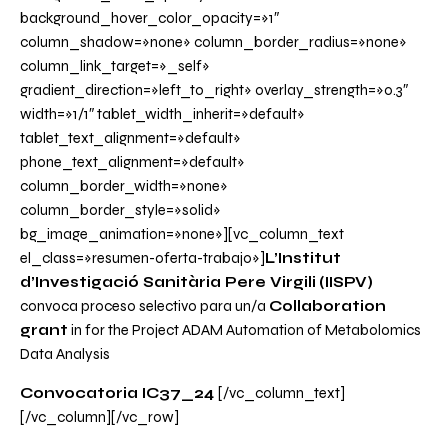
background_hover_color_opacity=»1″
column_shadow=»none» column_border_radius=»none»
column_link_target=»_self»
gradient_direction=»left_to_right» overlay_strength=»0.3″
width=»1/1″ tablet_width_inherit=»default»
tablet_text_alignment=»default»
phone_text_alignment=»default»
column_border_width=»none»
column_border_style=»solid»
bg_image_animation=»none»][vc_column_text
el_class=»resumen-oferta-trabajo»]
L’
Institut
d’Investigació Sanitària Pere Virgili
(IISPV)
convoca proceso selectivo para un/a
Collaboration
grant
in for the Project
ADAM Automation of Metabolomics
Data Analysis
Convocatoria IC37_24
[/vc_column_text]
[/vc_column][/vc_row]