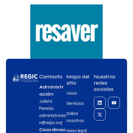
Contacto
Mapa del
Nuestras
sitio
redes
Administr
sociales
Inicio
ación
Julieta
Servicios
Pereda
Sobre
administracio
nosotros
n@regic.org
Coordinac
Aviso legal