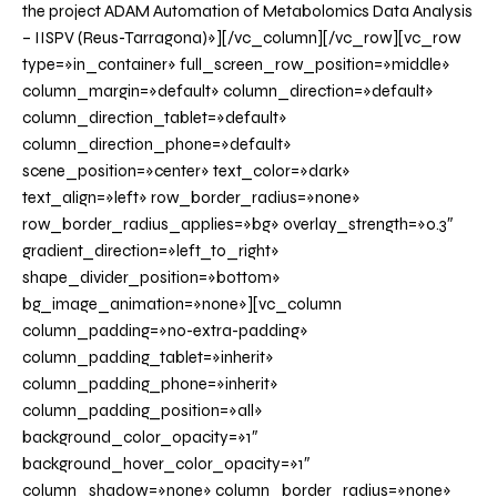
the project ADAM Automation of Metabolomics Data Analysis
– IISPV (Reus-Tarragona)»][/vc_column][/vc_row][vc_row
type=»in_container» full_screen_row_position=»middle»
column_margin=»default» column_direction=»default»
column_direction_tablet=»default»
column_direction_phone=»default»
scene_position=»center» text_color=»dark»
text_align=»left» row_border_radius=»none»
row_border_radius_applies=»bg» overlay_strength=»0.3″
gradient_direction=»left_to_right»
shape_divider_position=»bottom»
bg_image_animation=»none»][vc_column
column_padding=»no-extra-padding»
column_padding_tablet=»inherit»
column_padding_phone=»inherit»
column_padding_position=»all»
background_color_opacity=»1″
background_hover_color_opacity=»1″
column_shadow=»none» column_border_radius=»none»