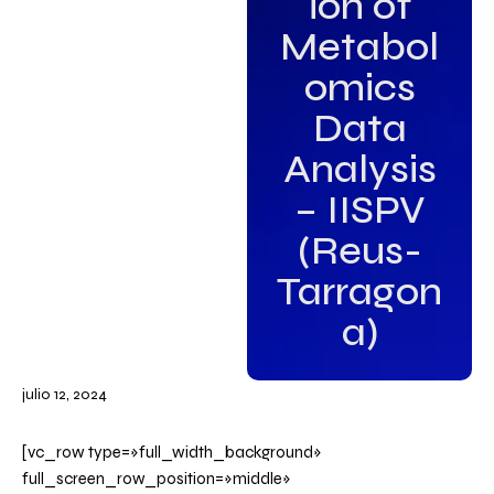
ion of
Metabol
omics
Data
Analysis
– IISPV
(Reus-
Tarragon
a)
julio 12, 2024
[vc_row type=»full_width_background»
full_screen_row_position=»middle»