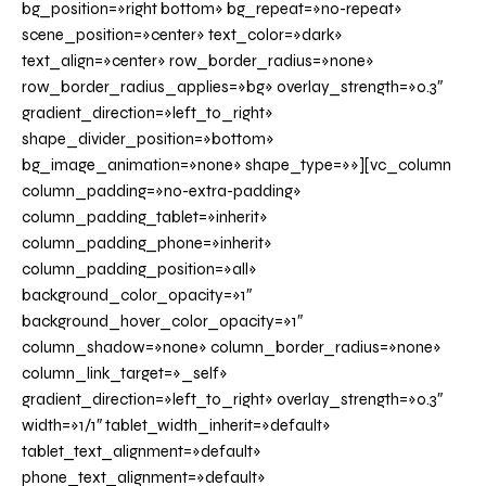
bg_position=»right bottom» bg_repeat=»no-repeat»
scene_position=»center» text_color=»dark»
text_align=»center» row_border_radius=»none»
row_border_radius_applies=»bg» overlay_strength=»0.3″
gradient_direction=»left_to_right»
shape_divider_position=»bottom»
bg_image_animation=»none» shape_type=»»][vc_column
column_padding=»no-extra-padding»
column_padding_tablet=»inherit»
column_padding_phone=»inherit»
column_padding_position=»all»
background_color_opacity=»1″
background_hover_color_opacity=»1″
column_shadow=»none» column_border_radius=»none»
column_link_target=»_self»
gradient_direction=»left_to_right» overlay_strength=»0.3″
width=»1/1″ tablet_width_inherit=»default»
tablet_text_alignment=»default»
phone_text_alignment=»default»