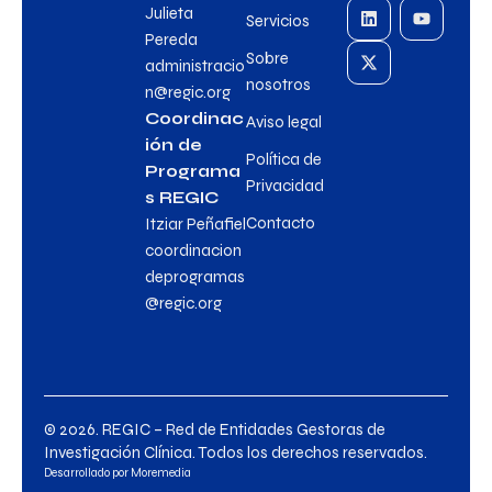
Julieta
Servicios
Pereda
Sobre
administracio
nosotros
n@regic.org
Coordinac
Aviso legal
ión de
Política de
Programa
Privacidad
s REGIC
Contacto
Itziar Peñafiel
coordinacion
deprogramas
@regic.org
© 2026. REGIC – Red de Entidades Gestoras de
Investigación Clínica. Todos los derechos reservados.
Desarrollado por
Moremedia