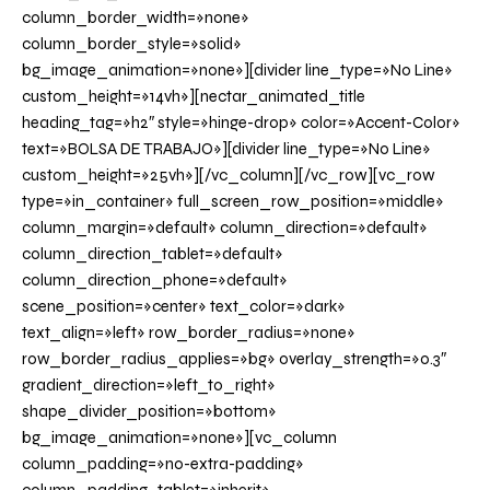
column_border_width=»none»
column_border_style=»solid»
bg_image_animation=»none»][divider line_type=»No Line»
custom_height=»14vh»][nectar_animated_title
heading_tag=»h2″ style=»hinge-drop» color=»Accent-Color»
text=»BOLSA DE TRABAJO»][divider line_type=»No Line»
custom_height=»25vh»][/vc_column][/vc_row][vc_row
type=»in_container» full_screen_row_position=»middle»
column_margin=»default» column_direction=»default»
column_direction_tablet=»default»
column_direction_phone=»default»
scene_position=»center» text_color=»dark»
text_align=»left» row_border_radius=»none»
row_border_radius_applies=»bg» overlay_strength=»0.3″
gradient_direction=»left_to_right»
shape_divider_position=»bottom»
bg_image_animation=»none»][vc_column
column_padding=»no-extra-padding»