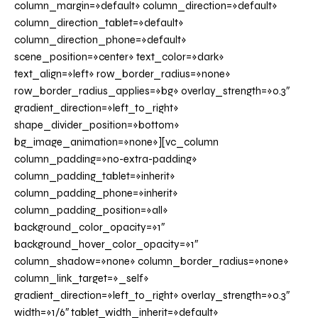
column_margin=»default» column_direction=»default»
column_direction_tablet=»default»
column_direction_phone=»default»
scene_position=»center» text_color=»dark»
text_align=»left» row_border_radius=»none»
row_border_radius_applies=»bg» overlay_strength=»0.3″
gradient_direction=»left_to_right»
shape_divider_position=»bottom»
bg_image_animation=»none»][vc_column
column_padding=»no-extra-padding»
column_padding_tablet=»inherit»
column_padding_phone=»inherit»
column_padding_position=»all»
background_color_opacity=»1″
background_hover_color_opacity=»1″
column_shadow=»none» column_border_radius=»none»
column_link_target=»_self»
gradient_direction=»left_to_right» overlay_strength=»0.3″
width=»1/6″ tablet_width_inherit=»default»