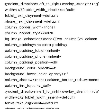
gradient_direction=»left_to_right» overlay_strength=»0.3″
width=»1/6″ tablet_width_inherit=»default»
tablet_text_alignment=»default»
phone_text_alignment=»default»
column_border_width=»none»
column_border_style=»solid»
bg_image_animation=»none»][/vc_column][vc_column
column_padding=»no-extra-padding»
column_padding_tablet=»inherit»
column_padding_phone=»inherit»
column_padding_position=»all»
background_color_opacity=»1″
background_hover_color_opacity=»1″
column_shadow=»none» column_border_radius=»none»
column_link_target=»_self»
gradient_direction=»left_to_right» overlay_strength=»0.3″
width=»2/3″ tablet_width_inherit=»default»
tablet_text_alignment=»default»