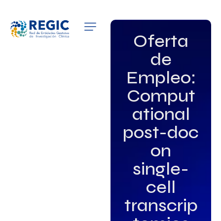
QUIÉNES SOMOS
Oferta
de
SERVICIOS
Empleo:
PATROCINADORES
Comput
EMPLEO
ational
post-doc
GRUPOS DE INTERÉS
on
NOTICIAS
single-
cell
transcrip