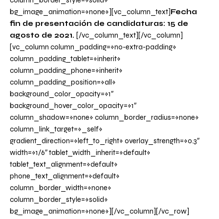
column_border_style=»solid»
bg_image_animation=»none»][vc_column_text]
Fecha
fin de presentación de candidaturas: 15 de
agosto de 2021.
[/vc_column_text][/vc_column]
[vc_column column_padding=»no-extra-padding»
column_padding_tablet=»inherit»
column_padding_phone=»inherit»
column_padding_position=»all»
background_color_opacity=»1″
background_hover_color_opacity=»1″
column_shadow=»none» column_border_radius=»none»
column_link_target=»_self»
gradient_direction=»left_to_right» overlay_strength=»0.3″
width=»1/6″ tablet_width_inherit=»default»
tablet_text_alignment=»default»
phone_text_alignment=»default»
column_border_width=»none»
column_border_style=»solid»
bg_image_animation=»none»][/vc_column][/vc_row]