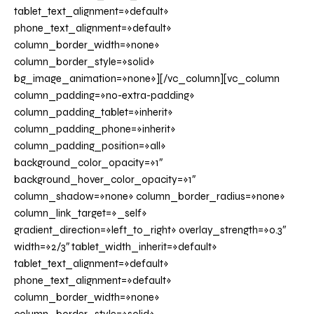
tablet_text_alignment=»default»
phone_text_alignment=»default»
column_border_width=»none»
column_border_style=»solid»
bg_image_animation=»none»][/vc_column][vc_column
column_padding=»no-extra-padding»
column_padding_tablet=»inherit»
column_padding_phone=»inherit»
column_padding_position=»all»
background_color_opacity=»1″
background_hover_color_opacity=»1″
column_shadow=»none» column_border_radius=»none»
column_link_target=»_self»
gradient_direction=»left_to_right» overlay_strength=»0.3″
width=»2/3″ tablet_width_inherit=»default»
tablet_text_alignment=»default»
phone_text_alignment=»default»
column_border_width=»none»