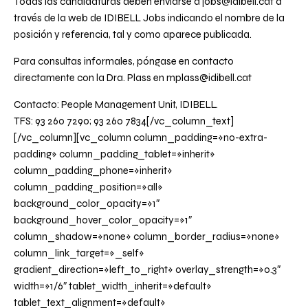
Todas las candidaturas deben enviarse a
jobs@idibell.cat
a
través de la
web de IDIBELL Jobs
indicando el nombre de la
posición y referencia, tal y como aparece publicada.
Para consultas informales, póngase en contacto
directamente con la Dra. Plass en
mplass@idibell.cat
Contacto: People Management Unit, IDIBELL.
TFS: 93 260 7290; 93 260 7834[/vc_column_text]
[/vc_column][vc_column column_padding=»no-extra-
padding» column_padding_tablet=»inherit»
column_padding_phone=»inherit»
column_padding_position=»all»
background_color_opacity=»1″
background_hover_color_opacity=»1″
column_shadow=»none» column_border_radius=»none»
column_link_target=»_self»
gradient_direction=»left_to_right» overlay_strength=»0.3″
width=»1/6″ tablet_width_inherit=»default»
tablet_text_alignment=»default»