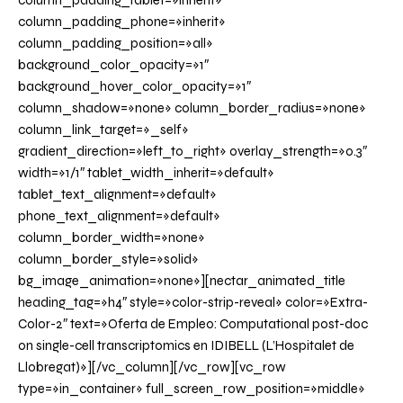
column_padding_tablet=»inherit»
column_padding_phone=»inherit»
column_padding_position=»all»
background_color_opacity=»1″
background_hover_color_opacity=»1″
column_shadow=»none» column_border_radius=»none»
column_link_target=»_self»
gradient_direction=»left_to_right» overlay_strength=»0.3″
width=»1/1″ tablet_width_inherit=»default»
tablet_text_alignment=»default»
phone_text_alignment=»default»
column_border_width=»none»
column_border_style=»solid»
bg_image_animation=»none»][nectar_animated_title
heading_tag=»h4″ style=»color-strip-reveal» color=»Extra-
Color-2″ text=»Oferta de Empleo: Computational post-doc
on single-cell transcriptomics en IDIBELL (L’Hospitalet de
Llobregat)»][/vc_column][/vc_row][vc_row
type=»in_container» full_screen_row_position=»middle»