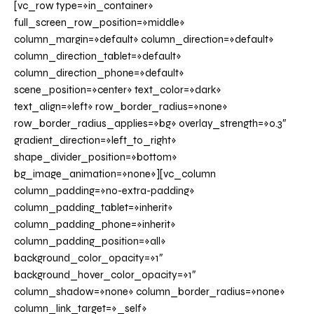
[vc_row type=»in_container»
full_screen_row_position=»middle»
column_margin=»default» column_direction=»default»
column_direction_tablet=»default»
column_direction_phone=»default»
scene_position=»center» text_color=»dark»
text_align=»left» row_border_radius=»none»
row_border_radius_applies=»bg» overlay_strength=»0.3″
gradient_direction=»left_to_right»
shape_divider_position=»bottom»
bg_image_animation=»none»][vc_column
column_padding=»no-extra-padding»
column_padding_tablet=»inherit»
column_padding_phone=»inherit»
column_padding_position=»all»
background_color_opacity=»1″
background_hover_color_opacity=»1″
column_shadow=»none» column_border_radius=»none»
column_link_target=»_self»