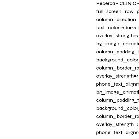
Recerca – CLINIC 
full_screen_row_p
column_direction_
text_color=»dark»
overlay_strength=»
bg_image_animati
column_padding_ta
background_color
column_border_radi
overlay_strength=»0
phone_text_alignm
bg_image_animati
column_padding_ta
background_color
column_border_radi
overlay_strength=»
phone_text_alignm