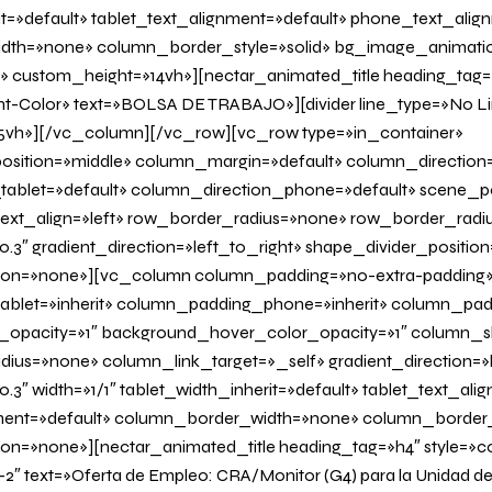
it=»default» tablet_text_alignment=»default» phone_text_alig
th=»none» column_border_style=»solid» bg_image_animatio
» custom_height=»14vh»][nectar_animated_title heading_tag=»
nt-Color» text=»BOLSA DE TRABAJO»][divider line_type=»No L
vh»][/vc_column][/vc_row][vc_row type=»in_container»
osition=»middle» column_margin=»default» column_direction=
tablet=»default» column_direction_phone=»default» scene_po
 text_align=»left» row_border_radius=»none» row_border_radi
0.3″ gradient_direction=»left_to_right» shape_divider_positi
on=»none»][vc_column column_padding=»no-extra-padding
blet=»inherit» column_padding_phone=»inherit» column_padd
_opacity=»1″ background_hover_color_opacity=»1″ column
us=»none» column_link_target=»_self» gradient_direction=»l
.3″ width=»1/1″ tablet_width_inherit=»default» tablet_text_ali
ent=»default» column_border_width=»none» column_border_s
=»none»][nectar_animated_title heading_tag=»h4″ style=»col
-2″ text=»Oferta de Empleo: CRA/Monitor (G4) para la Unidad de