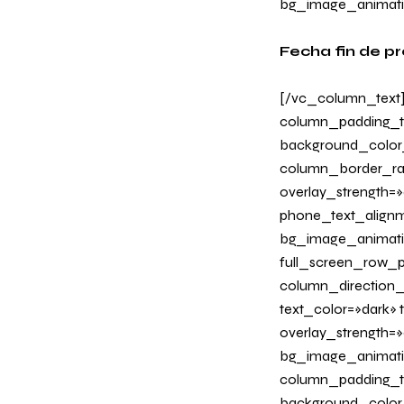
bg_image_animati
Fecha fin de p
[/vc_column_text
column_padding_ta
background_color
column_border_radi
overlay_strength=»0
phone_text_alignm
bg_image_animati
full_screen_row_p
column_direction_
text_color=»dark»
overlay_strength=»
bg_image_animati
column_padding_ta
background_color