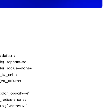
»default»
 bg_repeat=»no-
rder_radius=»none»
_to_right»
][vc_column
olor_opacity=»1″
_radius=»none»
0.3″ width=»1/1″