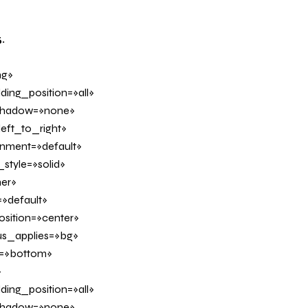
.
ng»
ing_position=»all»
_shadow=»none»
eft_to_right»
ignment=»default»
tyle=»solid»
er»
»default»
sition=»center»
us_applies=»bg»
on=»bottom»
»
ing_position=»all»
_shadow=»none»