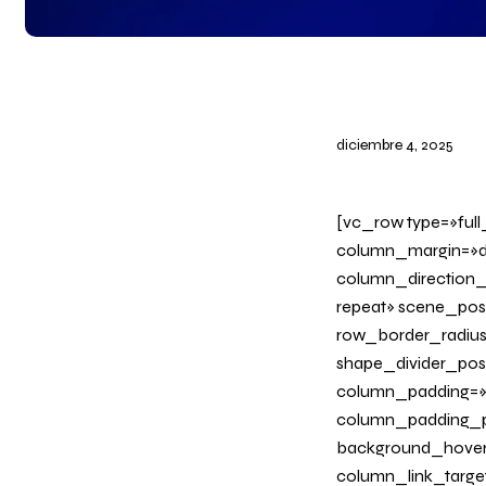
diciembre 4, 2025
[vc_row type=»ful
column_margin=»de
column_direction_
repeat» scene_posi
row_border_radius_
shape_divider_po
column_padding=»n
column_padding_ph
background_hover
column_link_target=