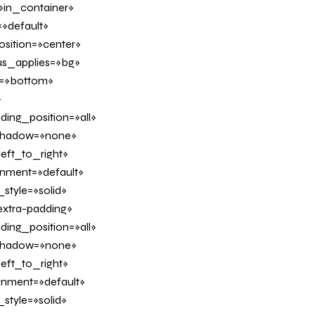
»in_container»
»default»
sition=»center»
us_applies=»bg»
on=»bottom»
»
ing_position=»all»
_shadow=»none»
eft_to_right»
ignment=»default»
tyle=»solid»
xtra-padding»
ing_position=»all»
_shadow=»none»
eft_to_right»
ignment=»default»
tyle=»solid»