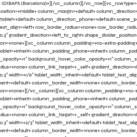
– IDIBAPS (Barcelona)»][/vc_column][/vc_row][vc_row type=
osition=»middle» column_margin=»default» column_direction=
tablet=»default» column_direction_phone=»default» scene_po
 text_align=»left» row_border_radius=»none» row_border_radi
0.3″ gradient_direction=»left_to_right» shape_divider_positi
on=»none»][vc_column column_padding=»no-extra-padding
blet=»inherit» column_padding_phone=»inherit» column_padd
_opacity=»1″ background_hover_color_opacity=»1″ column
us=»none» column_link_target=»_self» gradient_direction=»l
.3″ width=»1/6″ tablet_width_inherit=»default» tablet_text_al
ent=»default» column_border_width=»none» column_border_s
on=»none»][/vc_column][vc_column column_padding=»no-e
blet=»inherit» column_padding_phone=»inherit» column_padd
_opacity=»1″ background_hover_color_opacity=»1″ column
us=»none» column_link_target=»_self» gradient_direction=»l
0.3″ width=»2/3″ tablet_width_inherit=»default» tablet_text_al
ent=»default» column_border_width=»none» column_border_s