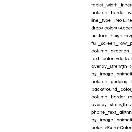
tablet_width_inher
column_border_wid
line_type=»No Line
drop» color=»Acce
custom_height=»25
full_screen_row_p
column_direction_
text_color=»dark»
overlay_strength=»
bg_image_animati
column_padding_ta
background_color
column_border_radi
overlay_strength=»0
phone_text_alignm
bg_image_animation
color=»Extra-Color