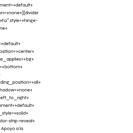
nment=»default»
n=»none»][divider
h2″ style=»hinge-
ine»
»default»
sition=»center»
us_applies=»bg»
on=»bottom»
»
ing_position=»all»
_shadow=»none»
eft_to_right»
gnment=»default»
tyle=»solid»
or-strip-reveal»
 Apoyo a la