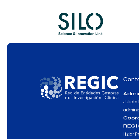
Cont
Admin
Julieta
admini
Coor
REGI
Itziar P