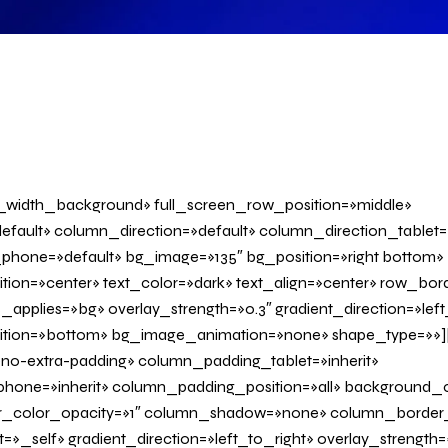
l_width_background» full_screen_row_position=»middle»
fault» column_direction=»default» column_direction_tablet=
phone=»default» bg_image=»135″ bg_position=»right bottom»
tion=»center» text_color=»dark» text_align=»center» row_bo
applies=»bg» overlay_strength=»0.3″ gradient_direction=»left
sition=»bottom» bg_image_animation=»none» shape_type=»»
o-extra-padding» column_padding_tablet=»inherit»
one=»inherit» column_padding_position=»all» background_c
_color_opacity=»1″ column_shadow=»none» column_border
»_self» gradient_direction=»left_to_right» overlay_strength=»