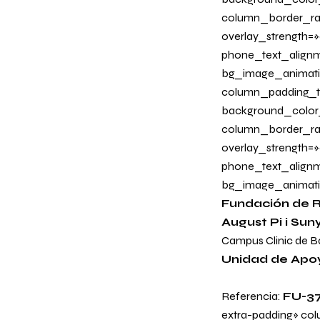
column_border_radi
overlay_strength=»0
phone_text_alignm
bg_image_animati
column_padding_ta
background_color
column_border_radi
overlay_strength=»
phone_text_alignm
bg_image_animatio
Fundación de R
August Pi i Sun
Campus Clinic de B
Unidad de Apoyo
Referencia:
FU-3
extra-padding» co