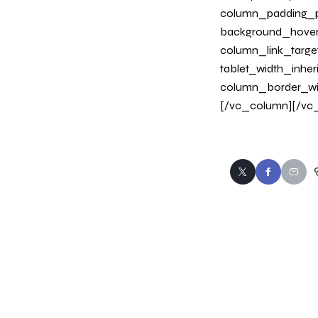
column_padding_po
background_hover
column_link_target
tablet_width_inher
column_border_wi
[/vc_column][/vc