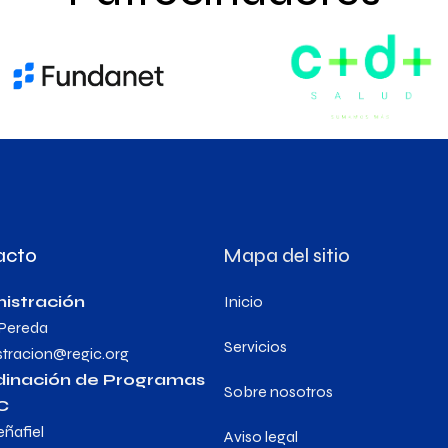
acto
Mapa del sitio
istración
Inicio
 Pereda
Servicios
stracion@regic.org
dinación de Programas
Sobre nosotros
C
eñafiel
Aviso legal