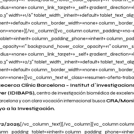
us=»none» column_link_target=»_self» gradient_direction=»l
.3″ width=»1/6″ tablet_width_inherit=»default» tablet_text_al
ent=»default» column_border_width=»none» column_border_s
on=»none»][/vc_column][vc_column column_padding=»no-e
blet=»inherit» column_padding_phone=»inherit» column_padd
_opacity=»1″ background_hover_color_opacity=»1″ column
us=»none» column_link_target=»_self» gradient_direction=»l
0.3″ width=»2/3″ tablet_width_inherit=»default» tablet_text_al
ent=»default» column_border_width=»none» column_border_s
n=»none»][vc_column_text el_class=»resumen-oferta-traba
ecerca Clínic Barcelona – Institut d`investigacio
yer (IDIBAPS),
centro de investigación biomédica de excelen
arcelona y con clara vocación internacional busca
CRA/Monit
 a la Investigación.
72/2025
[/vc_column_text][/vc_column][vc_column colum
lumn_padding_tablet=»inherit» column_padding_phone=»inheri