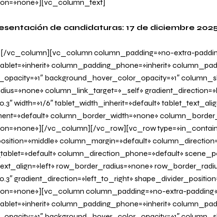
on=»none»][vc_column_text]
resentación de candidaturas: 17 de diciembre 2025
][/vc_column][vc_column column_padding=»no-extra-paddi
blet=»inherit» column_padding_phone=»inherit» column_padd
_opacity=»1″ background_hover_color_opacity=»1″ column
us=»none» column_link_target=»_self» gradient_direction=»l
.3″ width=»1/6″ tablet_width_inherit=»default» tablet_text_al
ent=»default» column_border_width=»none» column_border_s
on=»none»][/vc_column][/vc_row][vc_row type=»in_contain
osition=»middle» column_margin=»default» column_direction=
tablet=»default» column_direction_phone=»default» scene_po
 text_align=»left» row_border_radius=»none» row_border_radi
0.3″ gradient_direction=»left_to_right» shape_divider_positi
on=»none»][vc_column column_padding=»no-extra-padding
blet=»inherit» column_padding_phone=»inherit» column_padd
_opacity=»1″ background_hover_color_opacity=»1″ column