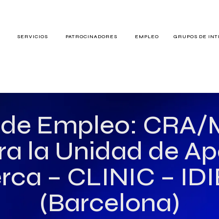
S
SERVICIOS
PATROCINADORES
EMPLEO
GRUPOS DE IN
RES
 de Empleo: CRA/
ra la Unidad de Ap
TERÉS
rca – CLINIC – ID
(Barcelona)