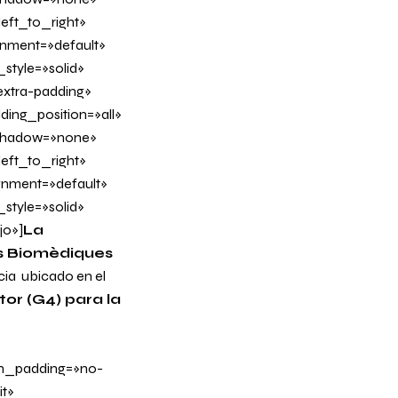
eft_to_right»
ignment=»default»
tyle=»solid»
xtra-padding»
ing_position=»all»
_shadow=»none»
eft_to_right»
ignment=»default»
tyle=»solid»
jo»]
La
ns Biomèdiques
cia ubicado en el
or (G4) para la
n_padding=»no-
t»