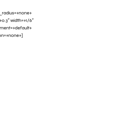
_radius=»none»
0.3″ width=»1/6″
nment=»default»
on=»none»]