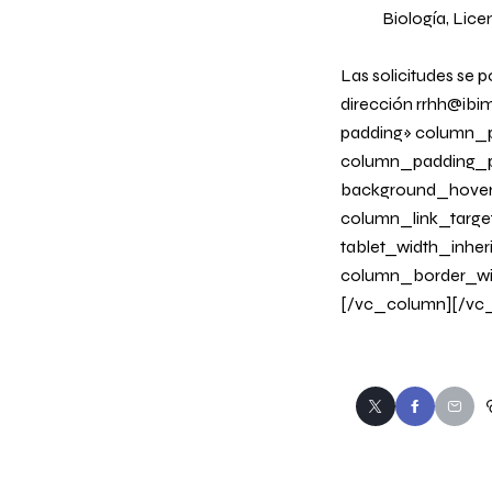
Biología, Lice
Las solicitudes se p
dirección
rrhh@ibi
padding» column_p
column_padding_po
background_hover
column_link_target
tablet_width_inher
column_border_wi
[/vc_column][/vc