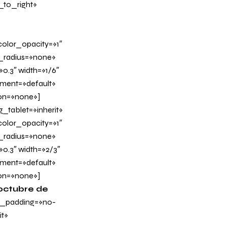
_to_right»
olor_opacity=»1″
_radius=»none»
0.3″ width=»1/6″
nment=»default»
on=»none»]
tablet=»inherit»
olor_opacity=»1″
_radius=»none»
»0.3″ width=»2/3″
nment=»default»
on=»none»]
 octubre de
n_padding=»no-
t»