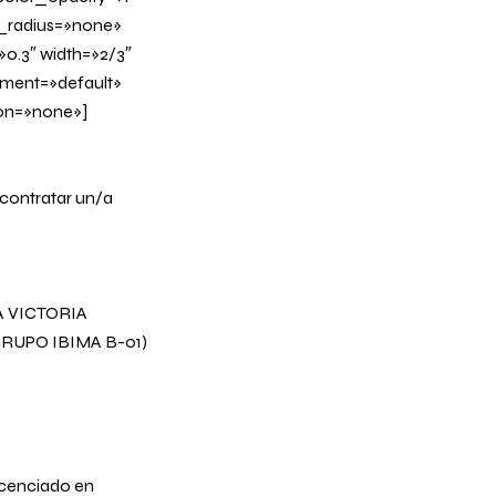
_radius=»none»
»0.3″ width=»2/3″
nment=»default»
on=»none»]
 contratar un/a
A VICTORIA
RUPO IBIMA B-01)
Licenciado en