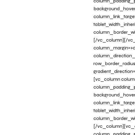
column_padding_po
background_hover
column_link_target
tablet_width_inher
column_border_wi
[/vc_column][/vc_
column_margin=»de
column_direction_p
row_border_radius
gradient_directio
[vc_column column
column_padding_ph
background_hover
column_link_target
tablet_width_inher
column_border_wi
[/vc_column][vc_c
column_padding_ph