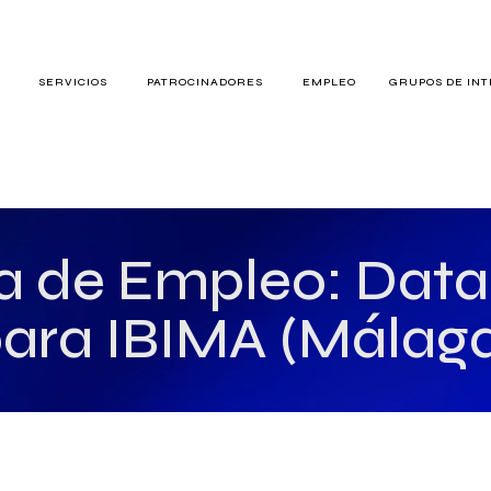
S
SERVICIOS
PATROCINADORES
EMPLEO
GRUPOS DE IN
RES
a de Empleo: Data
ara IBIMA (Málag
TERÉS