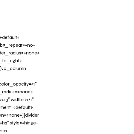
»default»
 bg_repeat=»no-
rder_radius=»none»
_to_right»
][vc_column
olor_opacity=»1″
_radius=»none»
0.3″ width=»1/1″
nment=»default»
n=»none»][divider
h2″ style=»hinge-
ine»