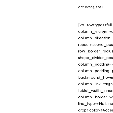
octubre 14, 2021
[vc_row type=»ful
column_margin=»de
column_direction_
repeat» scene_posi
row_border_radius_
shape_divider_po
column_padding=»n
column_padding_ph
background_hover
column_link_target=
tablet_width_inher
column_border_wid
line_type=»No Line
drop» color=»Acce