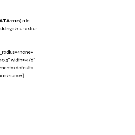
ATA1110
) a la
ding=»no-extra-
_radius=»none»
0.3″ width=»1/6″
nment=»default»
on=»none»]