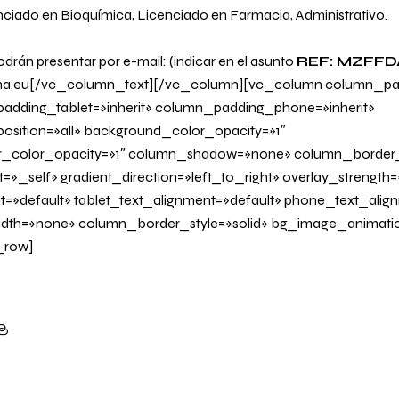
nciado en Bioquímica, Licenciado en Farmacia, Administrativo.
odrán presentar por e-mail: (indicar en el asunto
REF: MZFFD
ma.eu
[/vc_column_text][/vc_column][vc_column column_pad
adding_tablet=»inherit» column_padding_phone=»inherit»
sition=»all» background_color_opacity=»1″
_color_opacity=»1″ column_shadow=»none» column_border
=»_self» gradient_direction=»left_to_right» overlay_strength=»
it=»default» tablet_text_alignment=»default» phone_text_alig
dth=»none» column_border_style=»solid» bg_image_animati
_row]