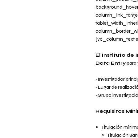
background_hover
column_link_target
tablet_width_inher
column_border_wi
[vc_column_text e
El Instituto de
Data Entry
para 
-Investigador prin
-Lugar de realiz
-Grupo investiga
Requisitos Mín
Titulación mínim
Titulación San