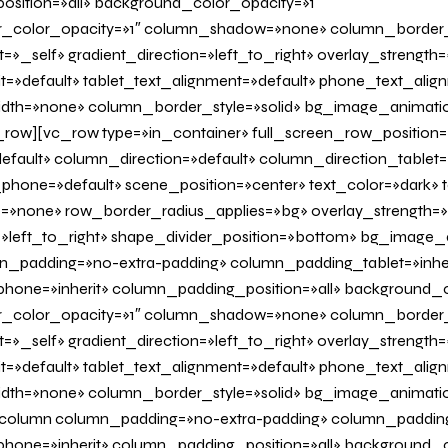
sition=»all» background_color_opacity=»1″
_color_opacity=»1″ column_shadow=»none» column_border
=»_self» gradient_direction=»left_to_right» overlay_strength=»
it=»default» tablet_text_alignment=»default» phone_text_alig
dth=»none» column_border_style=»solid» bg_image_animati
row][vc_row type=»in_container» full_screen_row_position=
fault» column_direction=»default» column_direction_tablet=
hone=»default» scene_position=»center» text_color=»dark» te
=»none» row_border_radius_applies=»bg» overlay_strength=»
n=»left_to_right» shape_divider_position=»bottom» bg_image
_padding=»no-extra-padding» column_padding_tablet=»inher
one=»inherit» column_padding_position=»all» background_c
_color_opacity=»1″ column_shadow=»none» column_border
=»_self» gradient_direction=»left_to_right» overlay_strength=»
it=»default» tablet_text_alignment=»default» phone_text_alig
dth=»none» column_border_style=»solid» bg_image_animati
olumn column_padding=»no-extra-padding» column_padding_
one=»inherit» column_padding_position=»all» background_c