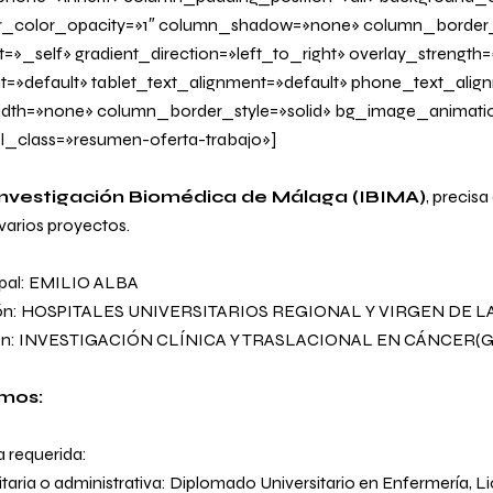
_color_opacity=»1″ column_shadow=»none» column_border
=»_self» gradient_direction=»left_to_right» overlay_strength=
it=»default» tablet_text_alignment=»default» phone_text_alig
dth=»none» column_border_style=»solid» bg_image_animati
l_class=»resumen-oferta-trabajo»]
 Investigación Biomédica de Málaga (IBIMA)
, precisa
varios proyectos.
cipal: EMILIO ALBA
ación: HOSPITALES UNIVERSITARIOS REGIONAL Y VIRGEN DE L
ción: INVESTIGACIÓN CLÍNICA Y TRASLACIONAL EN CÁNCER(G
imos:
a requerida:
itaria o administrativa: Diplomado Universitario en Enfermería, 