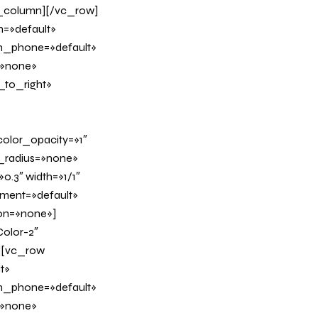
c_column][/vc_row]
n=»default»
on_phone=»default»
=»none»
_to_right»
olor_opacity=»1″
_radius=»none»
0.3″ width=»1/1″
nment=»default»
on=»none»]
Color-2″
w][vc_row
t»
on_phone=»default»
=»none»