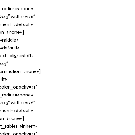
_radius=»none»
0.3″ width=»1/6″
nment=»default»
on=»none»]
»middle»
»default»
xt_align=»left»
0.3″
_animation=»none»]
it»
olor_opacity=»1″
_radius=»none»
0.3″ width=»1/6″
nment=»default»
on=»none»]
tablet=»inherit»
olor_opacity=»1″