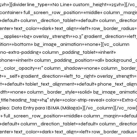
vh»][divider line_type=»No Line» custom_height=»25vh»][/v
container» full_screen_row_position=»middle» column_margi
»default» column_direction_tablet=»default» column_directi
nter» text_color=»dark» text_align=»left» row_border_radius
applies=»bg» overlay_strength=»0.3″ gradient_direction=»left
sition=»bottom» bg_image_animation=»none»][vc_column
o-extra-padding» column_padding_tablet=»inherit»
one=»inherit» column_padding_position=»all» background_c
_color_opacity=»1″ column_shadow=»none» column_border
»_self» gradient_direction=»left_to_right» overlay_strength=»
it=»default» tablet_text_alignment=»default» phone_text_alig
dth=»none» column_border_style=»solid» bg_image_animati
tle heading_tag=»h4″ style=»color-strip-reveal» color=»Extra-
mpleo: Data Entry para IBIMA (Málaga)»][/vc_column][/vc_ro
r» full_screen_row_position=»middle» column_margin=»defaul
»default» column_direction_tablet=»default» column_directi
nter» text_color=»dark» text_align=»left» row_border_radius