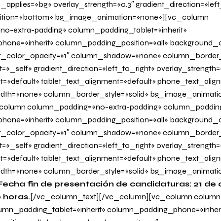
applies=»bg» overlay_strength=»0.3″ gradient_direction=»left
sition=»bottom» bg_image_animation=»none»][vc_column
o-extra-padding» column_padding_tablet=»inherit»
one=»inherit» column_padding_position=»all» background_c
_color_opacity=»1″ column_shadow=»none» column_border
=»_self» gradient_direction=»left_to_right» overlay_strength=»
it=»default» tablet_text_alignment=»default» phone_text_alig
dth=»none» column_border_style=»solid» bg_image_animati
olumn column_padding=»no-extra-padding» column_padding_
one=»inherit» column_padding_position=»all» background_c
_color_opacity=»1″ column_shadow=»none» column_border
=»_self» gradient_direction=»left_to_right» overlay_strength=
it=»default» tablet_text_alignment=»default» phone_text_alig
dth=»none» column_border_style=»solid» bg_image_animati
Fecha fin de presentación de candidaturas: 21 de
0 horas.
[/vc_column_text][/vc_column][vc_column colum
lumn_padding_tablet=»inherit» column_padding_phone=»inheri