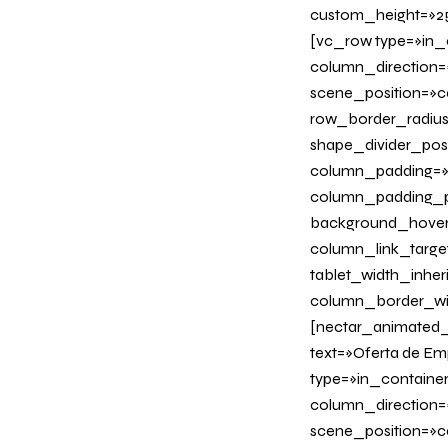
custom_height=»25
[vc_row type=»in_
column_direction=
scene_position=»ce
row_border_radius_
shape_divider_po
column_padding=»n
column_padding_ph
background_hover
column_link_target=
tablet_width_inher
column_border_wi
[nectar_animated_ti
text=»Oferta de E
type=»in_containe
column_direction=
scene_position=»ce