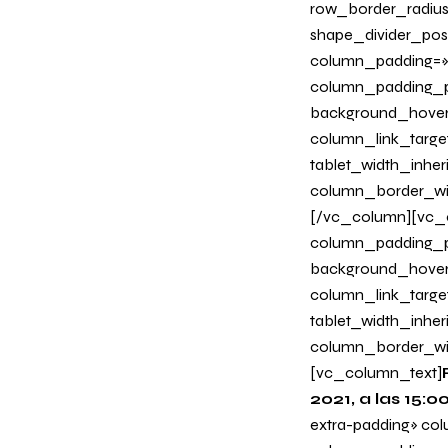
row_border_radius_
shape_divider_po
column_padding=»n
column_padding_ph
background_hover
column_link_target
tablet_width_inher
column_border_wi
[/vc_column][vc_c
column_padding_ph
background_hover
column_link_target
tablet_width_inher
column_border_wi
[vc_column_text]
2021, a las 15:0
extra-padding» co