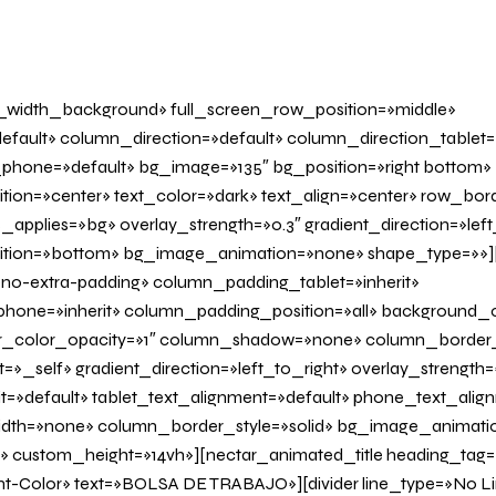
l_width_background» full_screen_row_position=»middle»
fault» column_direction=»default» column_direction_tablet=
phone=»default» bg_image=»135″ bg_position=»right bottom»
tion=»center» text_color=»dark» text_align=»center» row_bo
applies=»bg» overlay_strength=»0.3″ gradient_direction=»left
sition=»bottom» bg_image_animation=»none» shape_type=»»
o-extra-padding» column_padding_tablet=»inherit»
one=»inherit» column_padding_position=»all» background_c
_color_opacity=»1″ column_shadow=»none» column_border
»_self» gradient_direction=»left_to_right» overlay_strength=»
it=»default» tablet_text_alignment=»default» phone_text_alig
th=»none» column_border_style=»solid» bg_image_animatio
» custom_height=»14vh»][nectar_animated_title heading_tag=»
nt-Color» text=»BOLSA DE TRABAJO»][divider line_type=»No L