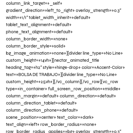
column_link_target=»_self»
gradient_direction=»left_to_right» overlay_strength=»0.3″
width=»1/1″ tablet_width_inherit=»default»
tablet_text_alignment=»default»
phone_text_alignment=»default»
column_border_width=»none»
column_border_style=»solid»
bg_image_animation=»none»][divider line_type=»No Line»
custom_height=»14vh»][nectar_animated_title
heading_tag=»h2″ style=»hinge-drop» color=»Accent-Color»
text=»BOLSA DE TRABAJO»][divider line_type=»No Line»
custom_height=»25vh»][/vc_column][/vc_row][vc_row
type=»in_container» full_screen_row_position=»middle»
column_margin=»default» column_direction=»default»
column_direction_tablet=»default»
column_direction_phone=»default»
scene_position=»center» text_color=»dark»
text_align=»left» row_border_radius=»none»
row_border_radius_applies=»bg» overlay_strength=»0.3″