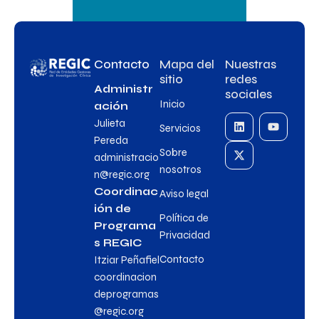
Contacto
Mapa del
Nuestras
sitio
redes
Administr
sociales
Inicio
ación
Julieta
Servicios
Pereda
Sobre
administracio
nosotros
n@regic.org
Coordinac
Aviso legal
ión de
Política de
Programa
Privacidad
s REGIC
Contacto
Itziar Peñafiel
coordinacion
deprogramas
@regic.org