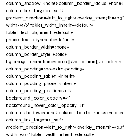
column_shadow=»none» column_border_radius=»none»
column_link_target=»_self»
gradient_direction=»left_to_right» overlay_strength=»0.3″
width=»1/6″ tablet_width_inherit=»default»
tablet_text_alignment=»default»
phone_text_alignment=»default»
column_border_width=»none»
column_border_style=»solid»
bg_image_animation=»none»][/vc_column][vc_column
column_padding=»no-extra-padding»
column_padding_tablet=»inherit»
column_padding_phone=»inherit»
column_padding_position=»all»
background_color_opacity=»1″
background_hover_color_opacity=»1″
column_shadow=»none» column_border_radius=»none»
column_link_target=»_self»
gradient_direction=»left_to_right» overlay_strength=»0.3″
width=»2/3″ tablet_width_inherit=»default»