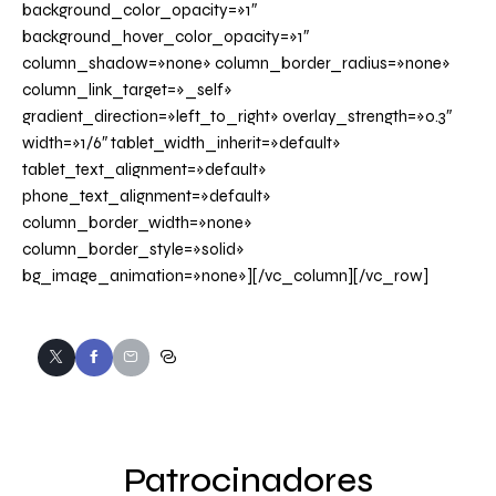
background_color_opacity=»1″
background_hover_color_opacity=»1″
column_shadow=»none» column_border_radius=»none»
column_link_target=»_self»
gradient_direction=»left_to_right» overlay_strength=»0.3″
width=»1/6″ tablet_width_inherit=»default»
tablet_text_alignment=»default»
phone_text_alignment=»default»
column_border_width=»none»
column_border_style=»solid»
bg_image_animation=»none»][/vc_column][/vc_row]
Patrocinadores