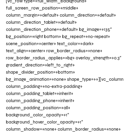
[vc_row type=»full_width_background»
full_screen_row_position=»middle»
column_margin=»default» column_direction=»default»
column_direction_tablet=»default»
column_direction_phone=»default» bg_image=»135″
bg_position=»right bottom» bg_repeat=»no-repeat»
scene_position=»center» text_color=»dark»
text_align=»center» row_border_radius=»none»
row_border_radius_applies=»bg» overlay_strength=»0.3″
gradient_direction=»left_to_right»
shape_divider_position=»bottom»
bg_image_animation=»none» shape_type=»»][vc_column
column_padding=»no-extra-padding»
column_padding_tablet=»inherit»
column_padding_phone=»inherit»
column_padding_position=»all»
background_color_opacity=»1″
background_hover_color_opacity=»1″
column_shadow=»none» column_border_radius=»none»