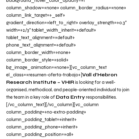
background_hover_color_opacity=»1″
column_shadow=»none» column_border_radius=»none»
column_link_target=»_self»
gradient_direction=»left_to_right» overlay_strength=»0.3″
width=»2/3″ tablet_width_inherit=»default»
tablet_text_alignment=»default»
phone_text_alignment=»default»
column_border_width=»none»
column_border_style=»solid»
bg_image_animation=»none»][vc_column_text
el_class=»resumen-oferta-trabajo»]
Vall d’Hebron
Research Institute – VHIR
is looking for a well-
organised, methodical, and people-oriented individual to join
the team in a key role of
Data Entry
responsibilities.
[/vc_column_text][/vc_column][vc_column
column_padding=»no-extra-padding»
column_padding_tablet=»inherit»
column_padding_phone=»inherit»
column_padding_position=»all»