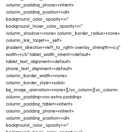
column_padding_phone=»inherit»
column_padding_position=»all»
background_color_opacity=»1″
background_hover_color_opacity=»1″
column_shadow=»none» column_border_radius=»none»
column_link_target=»_self»
gradient_direction=»left_to_right» overlay_strength=»0.3″
width=»1/6″ tablet_width_inherit=»default»
tablet_text_alignment=»default»
phone_text_alignment=»default»
column_border_width=»none»
column_border_style=»solid»
bg_image_animation=»none»][/vc_column][vc_column
column_padding=»no-extra-padding»
column_padding_tablet=»inherit»
column_padding_phone=»inherit»
column_padding_position=»all»
background_color_opacity=»1″