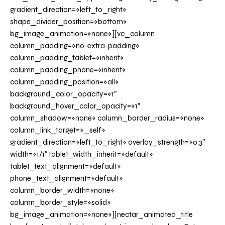
gradient_direction=»left_to_right»
shape_divider_position=»bottom»
bg_image_animation=»none»][vc_column
column_padding=»no-extra-padding»
column_padding_tablet=»inherit»
column_padding_phone=»inherit»
column_padding_position=»all»
background_color_opacity=»1″
background_hover_color_opacity=»1″
column_shadow=»none» column_border_radius=»none»
column_link_target=»_self»
gradient_direction=»left_to_right» overlay_strength=»0.3″
width=»1/1″ tablet_width_inherit=»default»
tablet_text_alignment=»default»
phone_text_alignment=»default»
column_border_width=»none»
column_border_style=»solid»
bg_image_animation=»none»][nectar_animated_title