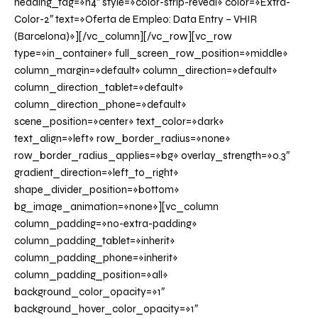
heading_tag=»h4″ style=»color-strip-reveal» color=»Extra-
Color-2″ text=»Oferta de Empleo: Data Entry – VHIR
(Barcelona)»][/vc_column][/vc_row][vc_row
type=»in_container» full_screen_row_position=»middle»
column_margin=»default» column_direction=»default»
column_direction_tablet=»default»
column_direction_phone=»default»
scene_position=»center» text_color=»dark»
text_align=»left» row_border_radius=»none»
row_border_radius_applies=»bg» overlay_strength=»0.3″
gradient_direction=»left_to_right»
shape_divider_position=»bottom»
bg_image_animation=»none»][vc_column
column_padding=»no-extra-padding»
column_padding_tablet=»inherit»
column_padding_phone=»inherit»
column_padding_position=»all»
background_color_opacity=»1″
background_hover_color_opacity=»1″