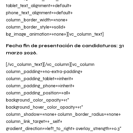
tablet_text_alignment=»default»
phone_text_alignment=»default»
column_border_width=»none»
column_border_style=»solid»
bg_image_animation=»none»][vc_column_text]
Fecha fin de presentación de candidaturas: 31
marzo 2026.
[/vc_column_text][/vc_column][vc_column
column_padding=»no-extra-padding»
column_padding_tablet=»inherit»
column_padding_phone=»inherit»
column_padding_position=»all»
background_color_opacity=»1″
background_hover_color_opacity=»1″
column_shadow=»none» column_border_radius=»none»
column_link_target=»_self»
gradient_direction=»left_to_right» overlay_strength=»0.3″