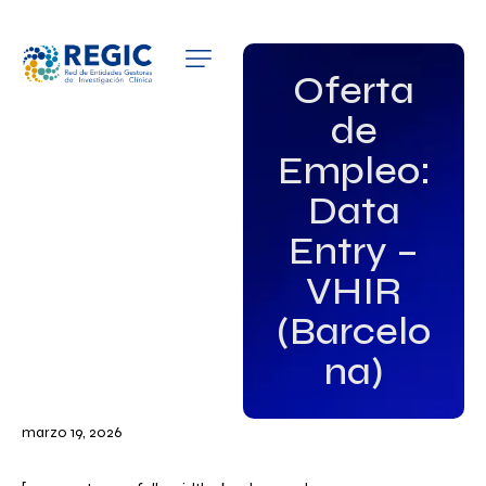
QUIÉNES SOMOS
Oferta
de
SERVICIOS
Empleo:
PATROCINADORES
Data
EMPLEO
Entry –
VHIR
GRUPOS DE INTERÉS
(Barcelo
NOTICIAS
na)
marzo 19, 2026