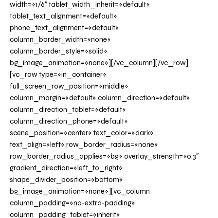
width=»1/6″ tablet_width_inherit=»default»
tablet_text_alignment=»default»
phone_text_alignment=»default»
column_border_width=»none»
column_border_style=»solid»
bg_image_animation=»none»][/vc_column][/vc_row]
[vc_row type=»in_container»
full_screen_row_position=»middle»
column_margin=»default» column_direction=»default»
column_direction_tablet=»default»
column_direction_phone=»default»
scene_position=»center» text_color=»dark»
text_align=»left» row_border_radius=»none»
row_border_radius_applies=»bg» overlay_strength=»0.3″
gradient_direction=»left_to_right»
shape_divider_position=»bottom»
bg_image_animation=»none»][vc_column
column_padding=»no-extra-padding»
column_padding_tablet=»inherit»