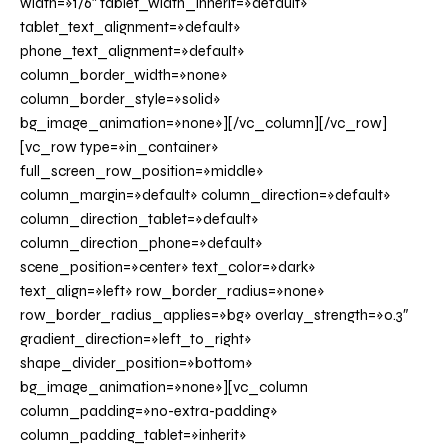
width=»1/6″ tablet_width_inherit=»default»
tablet_text_alignment=»default»
phone_text_alignment=»default»
column_border_width=»none»
column_border_style=»solid»
bg_image_animation=»none»][/vc_column][/vc_row]
[vc_row type=»in_container»
full_screen_row_position=»middle»
column_margin=»default» column_direction=»default»
column_direction_tablet=»default»
column_direction_phone=»default»
scene_position=»center» text_color=»dark»
text_align=»left» row_border_radius=»none»
row_border_radius_applies=»bg» overlay_strength=»0.3″
gradient_direction=»left_to_right»
shape_divider_position=»bottom»
bg_image_animation=»none»][vc_column
column_padding=»no-extra-padding»
column_padding_tablet=»inherit»