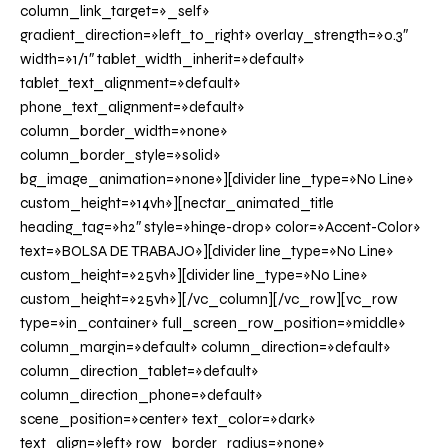
column_link_target=»_self»
gradient_direction=»left_to_right» overlay_strength=»0.3″
width=»1/1″ tablet_width_inherit=»default»
tablet_text_alignment=»default»
phone_text_alignment=»default»
column_border_width=»none»
column_border_style=»solid»
bg_image_animation=»none»][divider line_type=»No Line»
custom_height=»14vh»][nectar_animated_title
heading_tag=»h2″ style=»hinge-drop» color=»Accent-Color»
text=»BOLSA DE TRABAJO»][divider line_type=»No Line»
custom_height=»25vh»][divider line_type=»No Line»
custom_height=»25vh»][/vc_column][/vc_row][vc_row
type=»in_container» full_screen_row_position=»middle»
column_margin=»default» column_direction=»default»
column_direction_tablet=»default»
column_direction_phone=»default»
scene_position=»center» text_color=»dark»
text_align=»left» row_border_radius=»none»