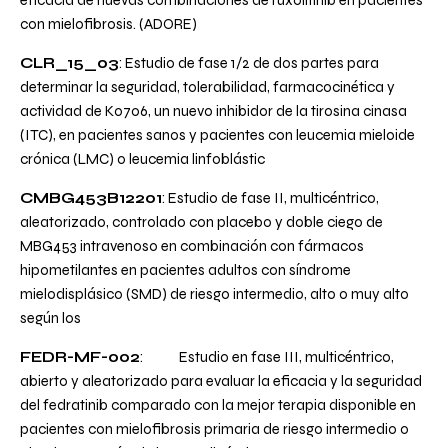
eficacia de nuevas combinaciones de ruxolitinib en pacientes
con mielofibrosis. (ADORE)
CLR_15_03
: Estudio de fase 1/2 de dos partes para
determinar la seguridad, tolerabilidad, farmacocinética y
actividad de K0706, un nuevo inhibidor de la tirosina cinasa
(ITC), en pacientes sanos y pacientes con leucemia mieloide
crónica (LMC) o leucemia linfoblástic
CMBG453B12201
: Estudio de fase II, multicéntrico,
aleatorizado, controlado con placebo y doble ciego de
MBG453 intravenoso en combinación con fármacos
hipometilantes en pacientes adultos con síndrome
mielodisplásico (SMD) de riesgo intermedio, alto o muy alto
según los
FEDR-MF-002
: Estudio en fase III, multicéntrico,
abierto y aleatorizado para evaluar la eficacia y la seguridad
del fedratinib comparado con la mejor terapia disponible en
pacientes con mielofibrosis primaria de riesgo intermedio o