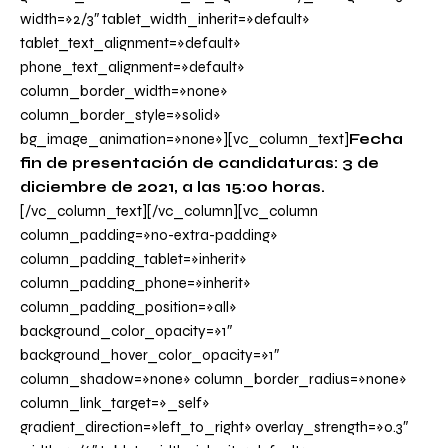
width=»2/3″ tablet_width_inherit=»default»
tablet_text_alignment=»default»
phone_text_alignment=»default»
column_border_width=»none»
column_border_style=»solid»
bg_image_animation=»none»][vc_column_text]
Fecha
fin de presentación de candidaturas: 3 de
diciembre de 2021, a las 15:00 horas.
[/vc_column_text][/vc_column][vc_column
column_padding=»no-extra-padding»
column_padding_tablet=»inherit»
column_padding_phone=»inherit»
column_padding_position=»all»
background_color_opacity=»1″
background_hover_color_opacity=»1″
column_shadow=»none» column_border_radius=»none»
column_link_target=»_self»
gradient_direction=»left_to_right» overlay_strength=»0.3″