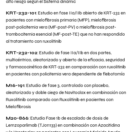
alto riesgo según el Sistema dinámic
KRT-232-101
: Estudio en fase IIa/IIb abierto de KRT-232 en
pacientes con mielofibrosis primaria (MFP), mielofibrosis
post-policitemia vera (MF-post-PV) o mielofibrosis post-
trombocitemia esencial (MF-post-TE) que no han respondido
al tratamiento con ruxolitinib
KRT-232-102
: Estudio de fase IIa/IIb en dos partes,
multicéntrico, aleatorizado y abierto de la eficacia, seguridad
y farmacocinética de KRT-232 en comparación con ruxolitinib
en pacientes con policitemia vera dependiente de flebotomía
M16-191
: Estudio de fase 3, controlado con placebo,
aleatorizado y doble ciego de Navitoclax en combinación con
Ruxolitinib comparado con Ruxolitinib en pacientes con
Mielofibrosis
M20-866
: Estudio Fase 1b de escalado de dosis de
Lemzoparlimab (TJ011133) en combinación con Azacitidina