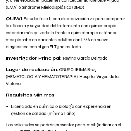
y/o Venetoclax en pacientes con Leucemia Mieloide Aguda
(LMA) o Síndrome Mielodisplásico (SMD)
QUIWI
: Estudio fase II con aleatorización 2:1 para comparar
la eficacia y seguridad del tratamiento con quimioterapia
estándar más quizartinib frente a quimioterapia estándar
más placebo en pacientes adultos con LMA de nuevo
diagnóstico con el gen FLT3 no mutado
Investigador Principal:
Regina García Delgado
Lugar de realización:
GRUPO IBIMA B-03
(HEMATOLOGIA Y HEMATOTERAPIA). Hospital Virgen de la
Victoria
Requisitos Mínimos:
Licenciado en química o biología con experiencia en
gestión de calidad (mínimo 1 año)
Las solicitudes se podrán presentar por e-mail: (indicar en el