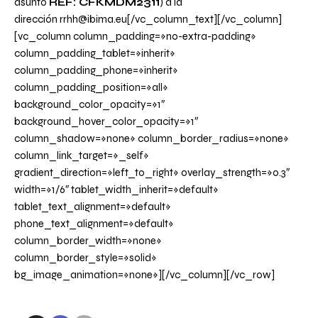
asunto
REF: CFKMDM2311
) a la
dirección
rrhh@ibima.eu
[/vc_column_text][/vc_column]
[vc_column column_padding=»no-extra-padding»
column_padding_tablet=»inherit»
column_padding_phone=»inherit»
column_padding_position=»all»
background_color_opacity=»1″
background_hover_color_opacity=»1″
column_shadow=»none» column_border_radius=»none»
column_link_target=»_self»
gradient_direction=»left_to_right» overlay_strength=»0.3″
width=»1/6″ tablet_width_inherit=»default»
tablet_text_alignment=»default»
phone_text_alignment=»default»
column_border_width=»none»
column_border_style=»solid»
bg_image_animation=»none»][/vc_column][/vc_row]