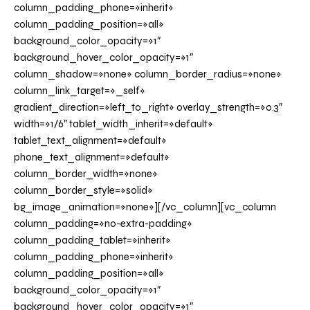
column_padding_phone=»inherit»
column_padding_position=»all»
background_color_opacity=»1″
background_hover_color_opacity=»1″
column_shadow=»none» column_border_radius=»none»
column_link_target=»_self»
gradient_direction=»left_to_right» overlay_strength=»0.3″
width=»1/6″ tablet_width_inherit=»default»
tablet_text_alignment=»default»
phone_text_alignment=»default»
column_border_width=»none»
column_border_style=»solid»
bg_image_animation=»none»][/vc_column][vc_column
column_padding=»no-extra-padding»
column_padding_tablet=»inherit»
column_padding_phone=»inherit»
column_padding_position=»all»
background_color_opacity=»1″
background_hover_color_opacity=»1″