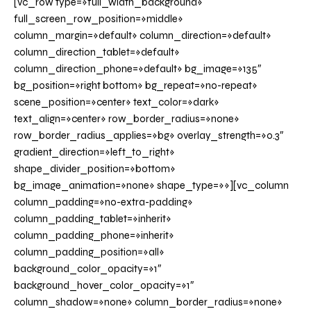
[vc_row type=»full_width_background»
full_screen_row_position=»middle»
column_margin=»default» column_direction=»default»
column_direction_tablet=»default»
column_direction_phone=»default» bg_image=»135″
bg_position=»right bottom» bg_repeat=»no-repeat»
scene_position=»center» text_color=»dark»
text_align=»center» row_border_radius=»none»
row_border_radius_applies=»bg» overlay_strength=»0.3″
gradient_direction=»left_to_right»
shape_divider_position=»bottom»
bg_image_animation=»none» shape_type=»»][vc_column
column_padding=»no-extra-padding»
column_padding_tablet=»inherit»
column_padding_phone=»inherit»
column_padding_position=»all»
background_color_opacity=»1″
background_hover_color_opacity=»1″
column_shadow=»none» column_border_radius=»none»