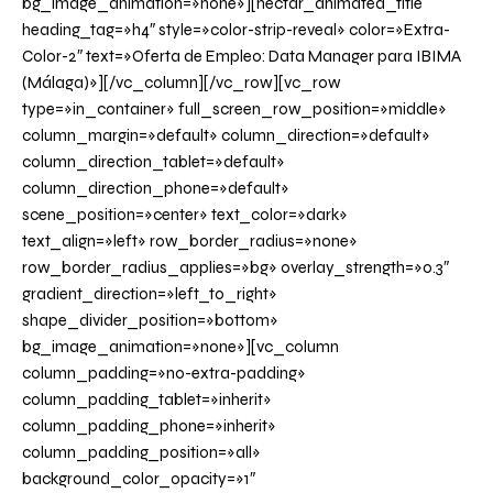
bg_image_animation=»none»][nectar_animated_title
heading_tag=»h4″ style=»color-strip-reveal» color=»Extra-
Color-2″ text=»Oferta de Empleo: Data Manager para IBIMA
(Málaga)»][/vc_column][/vc_row][vc_row
type=»in_container» full_screen_row_position=»middle»
column_margin=»default» column_direction=»default»
column_direction_tablet=»default»
column_direction_phone=»default»
scene_position=»center» text_color=»dark»
text_align=»left» row_border_radius=»none»
row_border_radius_applies=»bg» overlay_strength=»0.3″
gradient_direction=»left_to_right»
shape_divider_position=»bottom»
bg_image_animation=»none»][vc_column
column_padding=»no-extra-padding»
column_padding_tablet=»inherit»
column_padding_phone=»inherit»
column_padding_position=»all»
background_color_opacity=»1″