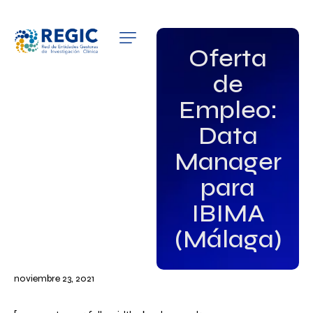
QUIÉNES SOMOS
Oferta
de
SERVICIOS
Empleo:
PATROCINADORES
Data
EMPLEO
Manager
para
GRUPOS DE INTERÉS
IBIMA
NOTICIAS
(Málaga)
noviembre 23, 2021