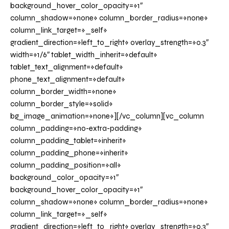
background_hover_color_opacity=»1″
column_shadow=»none» column_border_radius=»none»
column_link_target=»_self»
gradient_direction=»left_to_right» overlay_strength=»0.3″
width=»1/6″ tablet_width_inherit=»default»
tablet_text_alignment=»default»
phone_text_alignment=»default»
column_border_width=»none»
column_border_style=»solid»
bg_image_animation=»none»][/vc_column][vc_column
column_padding=»no-extra-padding»
column_padding_tablet=»inherit»
column_padding_phone=»inherit»
column_padding_position=»all»
background_color_opacity=»1″
background_hover_color_opacity=»1″
column_shadow=»none» column_border_radius=»none»
column_link_target=»_self»
gradient_direction=»left_to_right» overlay_strength=»0.3″