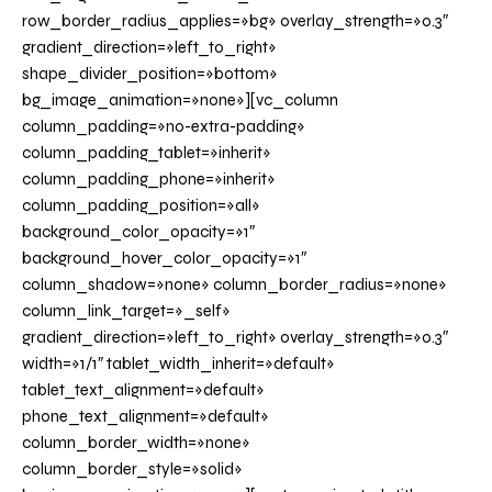
row_border_radius_applies=»bg» overlay_strength=»0.3″
gradient_direction=»left_to_right»
shape_divider_position=»bottom»
bg_image_animation=»none»][vc_column
column_padding=»no-extra-padding»
column_padding_tablet=»inherit»
column_padding_phone=»inherit»
column_padding_position=»all»
background_color_opacity=»1″
background_hover_color_opacity=»1″
column_shadow=»none» column_border_radius=»none»
column_link_target=»_self»
gradient_direction=»left_to_right» overlay_strength=»0.3″
width=»1/1″ tablet_width_inherit=»default»
tablet_text_alignment=»default»
phone_text_alignment=»default»
column_border_width=»none»
column_border_style=»solid»