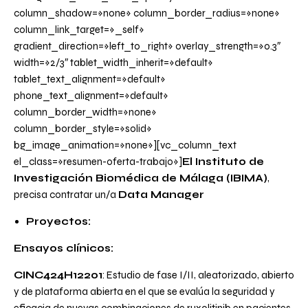
column_shadow=»none» column_border_radius=»none»
column_link_target=»_self»
gradient_direction=»left_to_right» overlay_strength=»0.3″
width=»2/3″ tablet_width_inherit=»default»
tablet_text_alignment=»default»
phone_text_alignment=»default»
column_border_width=»none»
column_border_style=»solid»
bg_image_animation=»none»][vc_column_text
el_class=»resumen-oferta-trabajo»]
El Instituto de
Investigación Biomédica de Málaga (IBIMA)
,
precisa contratar un/a
Data Manager
Proyectos:
Ensayos clínicos:
CINC424H12201
: Estudio de fase I/II, aleatorizado, abierto
y de plataforma abierta en el que se evalúa la seguridad y