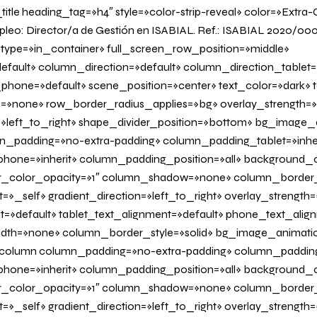
tle heading_tag=»h4″ style=»color-strip-reveal» color=»Extra-
pleo: Director/a de Gestión en ISABIAL. Ref.: ISABIAL 2020/0
type=»in_container» full_screen_row_position=»middle»
fault» column_direction=»default» column_direction_tablet=
hone=»default» scene_position=»center» text_color=»dark» te
=»none» row_border_radius_applies=»bg» overlay_strength=»
n=»left_to_right» shape_divider_position=»bottom» bg_image
_padding=»no-extra-padding» column_padding_tablet=»inher
one=»inherit» column_padding_position=»all» background_c
_color_opacity=»1″ column_shadow=»none» column_border
=»_self» gradient_direction=»left_to_right» overlay_strength=»
it=»default» tablet_text_alignment=»default» phone_text_alig
dth=»none» column_border_style=»solid» bg_image_animati
olumn column_padding=»no-extra-padding» column_padding_
one=»inherit» column_padding_position=»all» background_c
_color_opacity=»1″ column_shadow=»none» column_border
=»_self» gradient_direction=»left_to_right» overlay_strength=