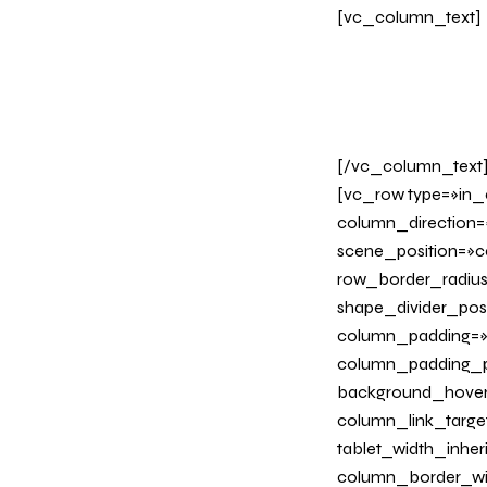
[vc_column_text]
BOLS
[/vc_column_text]
[vc_row type=»in_
column_direction=
scene_position=»ce
row_border_radius_
shape_divider_po
column_padding=»n
column_padding_ph
background_hover
column_link_target=
tablet_width_inher
column_border_wi