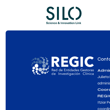
Cont
Admin
Julieta
admini
Coor
REGI
Itziar P
coordi