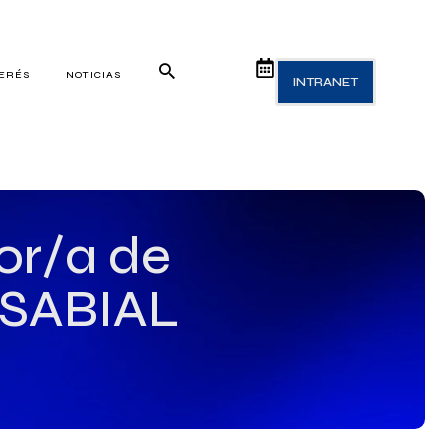
TERÉS
NOTICIAS
INTRANET
or/a de
 ISABIAL