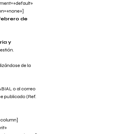
nment=»default»
on=»none»]
febrero de
ria y
estión
.
lizándose de la
ABIAL o al correo
ce publicado (Ref.
_column]
it»