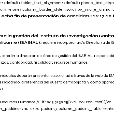
it=»default» tablet_text_alignment=»default» phone_text_alig
dth=»none» column_border_style=»solid» bg_image_animati
Fecha fin de presentación de candidaturas: 17 de 
a la gestión del Instituto de Investigación Sanita
licante (ISABIAL)
, requiere incorporar un/a
Director/a de G
 estarán la dirección del área de gestión del ISABIAL, responsabi
anzas, contabilidad, fiscalidad y recursos humanos.
ndidatas deberán presentar su solicitud a través de la web de IS
 indicando la referencia del puesto de trabajo tal y como apare
).
Recursos Humanos // Tlf.: 965 91 39 25[/vc_column_text][/vc
_padding=»no-extra-padding» column_padding_tablet=»inher