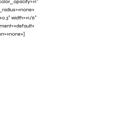
olor_opacity=»1″
_radius=»none»
0.3″ width=»1/6″
nment=»default»
on=»none»]