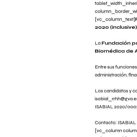
tablet_width_inher
column_border_wi
[vc_column_text]
2020 (inclusive)
La
Fundación par
Biomédica de A
Entre sus funciones,
administración, fin
Los candidatos y ca
isabial_rrhh@gva.es
ISABIAL 2020/0002
Contacto: ISABIAL 
[vc_column column