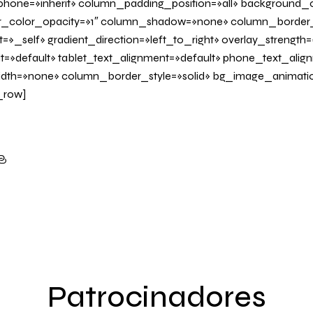
one=»inherit» column_padding_position=»all» background_c
_color_opacity=»1″ column_shadow=»none» column_border
=»_self» gradient_direction=»left_to_right» overlay_strength=»
it=»default» tablet_text_alignment=»default» phone_text_alig
dth=»none» column_border_style=»solid» bg_image_animati
_row]
Patrocinadores