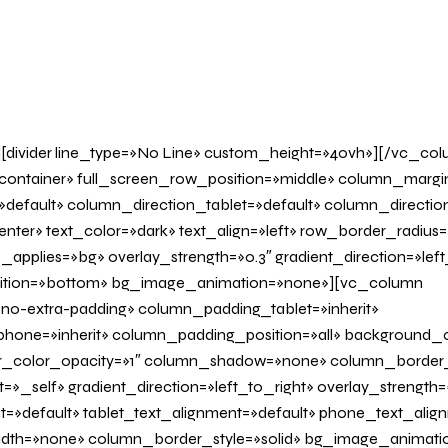
A DE TRABAJO
[divider line_type=»No Line» custom_height=»40vh»][/vc_co
container» full_screen_row_position=»middle» column_margi
»default» column_direction_tablet=»default» column_directi
nter» text_color=»dark» text_align=»left» row_border_radius
applies=»bg» overlay_strength=»0.3″ gradient_direction=»left
sition=»bottom» bg_image_animation=»none»][vc_column
o-extra-padding» column_padding_tablet=»inherit»
one=»inherit» column_padding_position=»all» background_c
_color_opacity=»1″ column_shadow=»none» column_border
»_self» gradient_direction=»left_to_right» overlay_strength=»
it=»default» tablet_text_alignment=»default» phone_text_alig
dth=»none» column_border_style=»solid» bg_image_animati