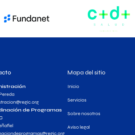
acto
Mapa del sitio
istración
Inicio
 Pereda
Servicios
stracion@regic.org
dinación de Programas
Sobre nosotros
C
eñafiel
Aviso legal
naciondeprogramas@regic.org