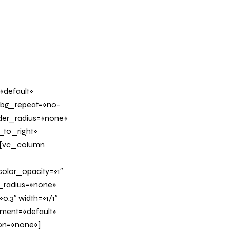
»default»
 bg_repeat=»no-
rder_radius=»none»
_to_right»
][vc_column
olor_opacity=»1″
_radius=»none»
0.3″ width=»1/1″
nment=»default»
on=»none»]