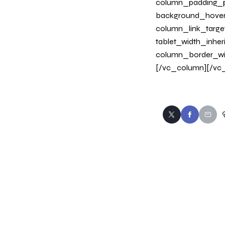
column_padding_ph
background_hover
column_link_target
tablet_width_inher
column_border_wi
[/vc_column][/vc