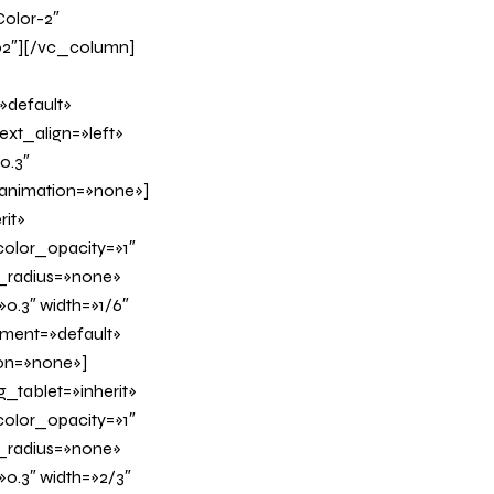
Color-2″
002″][/vc_column]
»default»
xt_align=»left»
0.3″
_animation=»none»]
it»
olor_opacity=»1″
_radius=»none»
0.3″ width=»1/6″
nment=»default»
on=»none»]
tablet=»inherit»
olor_opacity=»1″
_radius=»none»
»0.3″ width=»2/3″