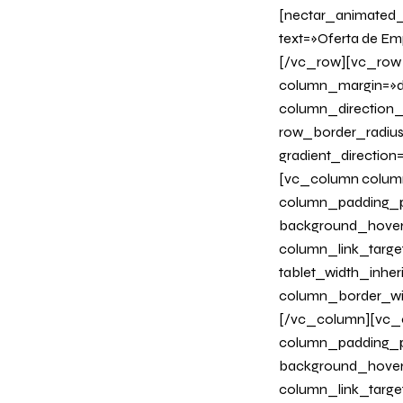
[nectar_animated_ti
text=»Oferta de Em
[/vc_row][vc_row 
column_margin=»de
column_direction_p
row_border_radius
gradient_directio
[vc_column column
column_padding_ph
background_hover
column_link_target
tablet_width_inher
column_border_wi
[/vc_column][vc_c
column_padding_ph
background_hover
column_link_target