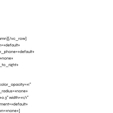
lumn][/vc_row]
n=»default»
on_phone=»default»
=»none»
_to_right»
olor_opacity=»1″
_radius=»none»
0.3″ width=»1/1″
nment=»default»
on=»none»]