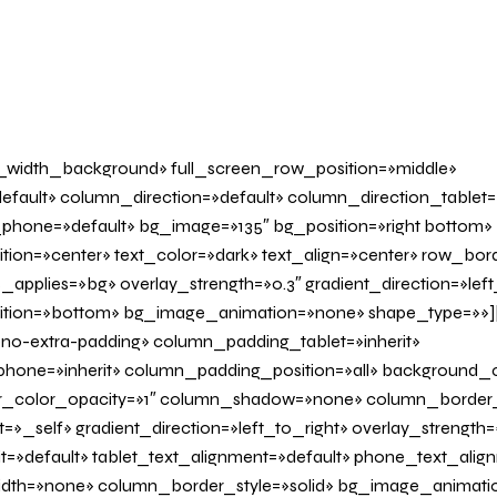
l_width_background» full_screen_row_position=»middle»
fault» column_direction=»default» column_direction_tablet=
phone=»default» bg_image=»135″ bg_position=»right bottom»
tion=»center» text_color=»dark» text_align=»center» row_bo
applies=»bg» overlay_strength=»0.3″ gradient_direction=»left
sition=»bottom» bg_image_animation=»none» shape_type=»»
o-extra-padding» column_padding_tablet=»inherit»
one=»inherit» column_padding_position=»all» background_c
_color_opacity=»1″ column_shadow=»none» column_border
»_self» gradient_direction=»left_to_right» overlay_strength=»
it=»default» tablet_text_alignment=»default» phone_text_alig
dth=»none» column_border_style=»solid» bg_image_animati