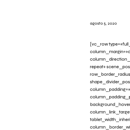
agosto 5, 2020
[vc_row type=»ful
column_margin=»de
column_direction_
repeat» scene_posi
row_border_radius_
shape_divider_po
column_padding=»n
column_padding_ph
background_hover
column_link_target=
tablet_width_inher
column_border_wi