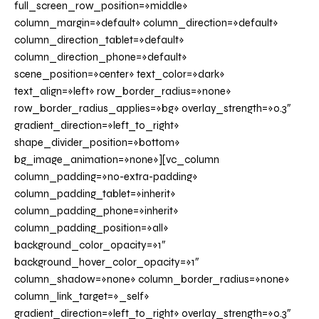
full_screen_row_position=»middle»
column_margin=»default» column_direction=»default»
column_direction_tablet=»default»
column_direction_phone=»default»
scene_position=»center» text_color=»dark»
text_align=»left» row_border_radius=»none»
row_border_radius_applies=»bg» overlay_strength=»0.3″
gradient_direction=»left_to_right»
shape_divider_position=»bottom»
bg_image_animation=»none»][vc_column
column_padding=»no-extra-padding»
column_padding_tablet=»inherit»
column_padding_phone=»inherit»
column_padding_position=»all»
background_color_opacity=»1″
background_hover_color_opacity=»1″
column_shadow=»none» column_border_radius=»none»
column_link_target=»_self»
gradient_direction=»left_to_right» overlay_strength=»0.3″