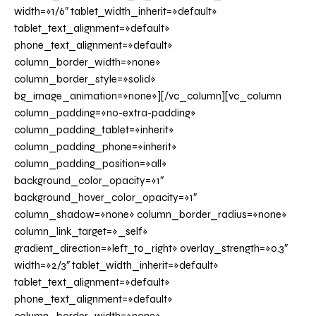
width=»1/6″ tablet_width_inherit=»default»
tablet_text_alignment=»default»
phone_text_alignment=»default»
column_border_width=»none»
column_border_style=»solid»
bg_image_animation=»none»][/vc_column][vc_column
column_padding=»no-extra-padding»
column_padding_tablet=»inherit»
column_padding_phone=»inherit»
column_padding_position=»all»
background_color_opacity=»1″
background_hover_color_opacity=»1″
column_shadow=»none» column_border_radius=»none»
column_link_target=»_self»
gradient_direction=»left_to_right» overlay_strength=»0.3″
width=»2/3″ tablet_width_inherit=»default»
tablet_text_alignment=»default»
phone_text_alignment=»default»