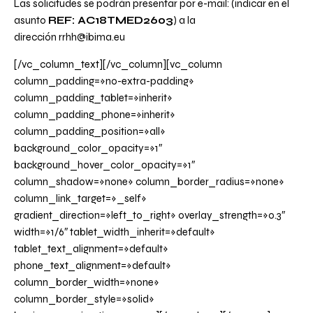
Las solicitudes se podrán presentar por e-mail: (indicar en el
asunto
REF: AC18TMED2603
) a la
dirección
rrhh@ibima.eu
[/vc_column_text][/vc_column][vc_column
column_padding=»no-extra-padding»
column_padding_tablet=»inherit»
column_padding_phone=»inherit»
column_padding_position=»all»
background_color_opacity=»1″
background_hover_color_opacity=»1″
column_shadow=»none» column_border_radius=»none»
column_link_target=»_self»
gradient_direction=»left_to_right» overlay_strength=»0.3″
width=»1/6″ tablet_width_inherit=»default»
tablet_text_alignment=»default»
phone_text_alignment=»default»
column_border_width=»none»
column_border_style=»solid»