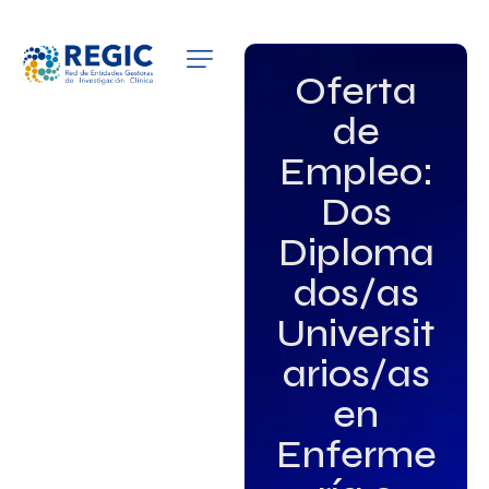
QUIÉNES SOMOS
Oferta
de
SERVICIOS
Empleo:
PATROCINADORES
Dos
EMPLEO
Diploma
dos/as
GRUPOS DE INTERÉS
Universit
NOTICIAS
arios/as
en
Enferme