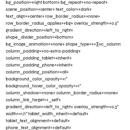
bg_position=»right bottom» bg_repeat=»no-repeat»
scene_position=»center» text_color=»dark»
text_align=»center» row_border_radius=»none»
row_border_radius_applies=»bg» overlay_strength=»0.3″
gradient_direction=»left_to_right»
shape_divider_position=»bottom»
bg_image_animation=»none» shape_type=»»][vc_column
column_padding=»no-extra-padding»
column_padding_tablet=»inherit»
column_padding_phone=»inherit»
column_padding_position=»all»
background_color_opacity=»1″
background_hover_color_opacity=»1″
column_shadow=»none» column_border_radius=»none»
column_link_target=»_self»
gradient_direction=»left_to_right» overlay_strength=»0.3″
width=»1/1″ tablet_width_inherit=»default»
tablet_text_alignment=»default»
phone_text_alignment=»default»