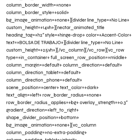
column_border_width=»none»
column_border_style=»solid»
bg_image_animation=»none»][divider line_type=»No Line»
custom_height=»14vh»][nectar_animated_title
heading_tag=»h2″ style=»hinge-drop» color=»Accent-Color»
text=»BOLSA DE TRABAJO»][divider line_type=»No Line»
custom_height=»25vh»][/vc_column][/vc_row][vc_row
type=»in_container» full_screen_row_position=»middle»
column_margin=»default» column_direction=»default»
column_direction_tablet=»default»
column_direction_phone=»default»
scene_position=»center» text_color=»dark»
text_align=»left» row_border_radius=»none»
row_border_radius_applies=»bg» overlay_strength=»0.3″
gradient_direction=»left_to_right»
shape_divider_position=»bottom»
bg_image_animation=»none»][vc_column
column_padding=»no-extra-padding»