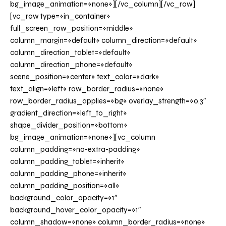
bg_image_animation=»none»][/vc_column][/vc_row]
[vc_row type=»in_container»
full_screen_row_position=»middle»
column_margin=»default» column_direction=»default»
column_direction_tablet=»default»
column_direction_phone=»default»
scene_position=»center» text_color=»dark»
text_align=»left» row_border_radius=»none»
row_border_radius_applies=»bg» overlay_strength=»0.3″
gradient_direction=»left_to_right»
shape_divider_position=»bottom»
bg_image_animation=»none»][vc_column
column_padding=»no-extra-padding»
column_padding_tablet=»inherit»
column_padding_phone=»inherit»
column_padding_position=»all»
background_color_opacity=»1″
background_hover_color_opacity=»1″
column_shadow=»none» column_border_radius=»none»