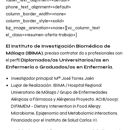
tablet_text_alignment=»default»
phone_text_alignment=»default»
column_border_width=»none»
column_border_style=»solid»
bg_image_animation=»none»][vc_column_text
el_class=»resumen-oferta-trabajo»]
El Instituto de Investigación Biomédica de
Málaga (IBIMA)
, precisa contratar do s profesionales con
el perfil
Diplomados/as Universitarios/as en
Enfermería o Graduados/as en Enfermería
.
Investigador principal: Mª José Torres Jaén
Lugar de Realización: IBIMA / Hospital Regional
Universitario de Málaga / Grupo de Enfermedades
Alérgicas a Fármacos y Alérgenos Proyecto: AC18/00031:
DIFAMEM – Dietary Intervention in Food Allergy:
Microbiome, Epigenomic and Metabolomic interactions.
Financiado por el Instituto de Salud Carlos III.