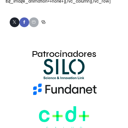
bg_image_animation=»none»][/vc_column][/vc_row]
Patrocinadores