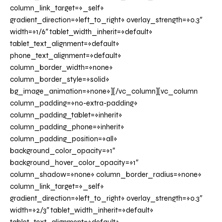
column_link_target=»_self»
gradient_direction=»left_to_right» overlay_strength=»0.3″
width=»1/6″ tablet_width_inherit=»default»
tablet_text_alignment=»default»
phone_text_alignment=»default»
column_border_width=»none»
column_border_style=»solid»
bg_image_animation=»none»][/vc_column][vc_column
column_padding=»no-extra-padding»
column_padding_tablet=»inherit»
column_padding_phone=»inherit»
column_padding_position=»all»
background_color_opacity=»1″
background_hover_color_opacity=»1″
column_shadow=»none» column_border_radius=»none»
column_link_target=»_self»
gradient_direction=»left_to_right» overlay_strength=»0.3″
width=»2/3″ tablet_width_inherit=»default»