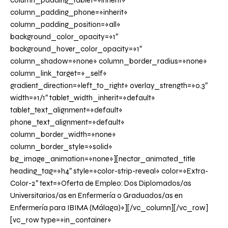
column_padding_tablet=»inherit»
column_padding_phone=»inherit»
column_padding_position=»all»
background_color_opacity=»1″
background_hover_color_opacity=»1″
column_shadow=»none» column_border_radius=»none»
column_link_target=»_self»
gradient_direction=»left_to_right» overlay_strength=»0.3″
width=»1/1″ tablet_width_inherit=»default»
tablet_text_alignment=»default»
phone_text_alignment=»default»
column_border_width=»none»
column_border_style=»solid»
bg_image_animation=»none»][nectar_animated_title
heading_tag=»h4″ style=»color-strip-reveal» color=»Extra-
Color-2″ text=»Oferta de Empleo: Dos Diplomados/as
Universitarios/as en Enfermería o Graduados/as en
Enfermería para IBIMA (Málaga)»][/vc_column][/vc_row]
[vc_row type=»in_container»