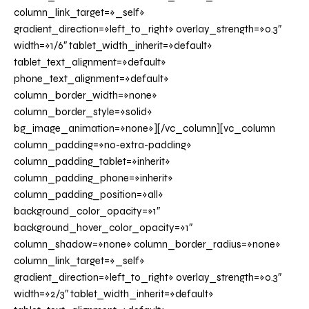
column_link_target=»_self»
gradient_direction=»left_to_right» overlay_strength=»0.3″
width=»1/6″ tablet_width_inherit=»default»
tablet_text_alignment=»default»
phone_text_alignment=»default»
column_border_width=»none»
column_border_style=»solid»
bg_image_animation=»none»][/vc_column][vc_column
column_padding=»no-extra-padding»
column_padding_tablet=»inherit»
column_padding_phone=»inherit»
column_padding_position=»all»
background_color_opacity=»1″
background_hover_color_opacity=»1″
column_shadow=»none» column_border_radius=»none»
column_link_target=»_self»
gradient_direction=»left_to_right» overlay_strength=»0.3″
width=»2/3″ tablet_width_inherit=»default»