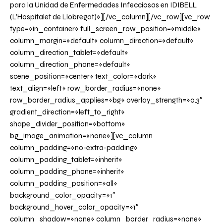
para la Unidad de Enfermedades Infecciosas en IDIBELL
(L’Hospitalet de Llobregat)»][/vc_column][/vc_row][vc_row
type=»in_container» full_screen_row_position=»middle»
column_margin=»default» column_direction=»default»
column_direction_tablet=»default»
column_direction_phone=»default»
scene_position=»center» text_color=»dark»
text_align=»left» row_border_radius=»none»
row_border_radius_applies=»bg» overlay_strength=»0.3″
gradient_direction=»left_to_right»
shape_divider_position=»bottom»
bg_image_animation=»none»][vc_column
column_padding=»no-extra-padding»
column_padding_tablet=»inherit»
column_padding_phone=»inherit»
column_padding_position=»all»
background_color_opacity=»1″
background_hover_color_opacity=»1″
column_shadow=»none» column_border_radius=»none»