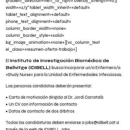
gradient_direction=»left_to_right» overlay_strength=»0.3″
width=»2/3″ tablet_width_inherit=»default»
tablet_text_alignment=»default»
phone_text_alignment=»default»
column_border_width=»none»
column_border_style=»solid»
bg_image_animation=»none»][vc_column_text
el_class=»resumen-oferta-trabajo»]
El
Instituto de Investigación Biomédica de
Bellvitge (IDIBELL)
busca incorporar un/a
Enfermero/a
«Study Nurse»
para la Unidad de Enfermedades Infecciosas.
Las personas candidatas deberán presentar:
• Carta de motivación dirigida al Dr. Jordi Carratalà
• Un CV con información de contacto
• Datos de contacto de dos árbitros
Todas las candidaturas deben enviarse a
jobs@idibell.cat
a
través de la
web de IDIBELL Jobs