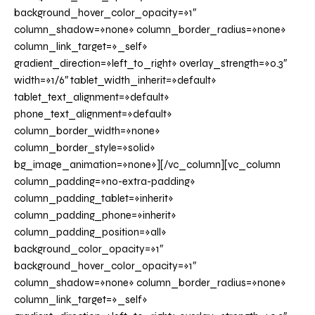
background_hover_color_opacity=»1″
column_shadow=»none» column_border_radius=»none»
column_link_target=»_self»
gradient_direction=»left_to_right» overlay_strength=»0.3″
width=»1/6″ tablet_width_inherit=»default»
tablet_text_alignment=»default»
phone_text_alignment=»default»
column_border_width=»none»
column_border_style=»solid»
bg_image_animation=»none»][/vc_column][vc_column
column_padding=»no-extra-padding»
column_padding_tablet=»inherit»
column_padding_phone=»inherit»
column_padding_position=»all»
background_color_opacity=»1″
background_hover_color_opacity=»1″
column_shadow=»none» column_border_radius=»none»
column_link_target=»_self»