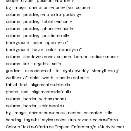
shape_divider_position=»bottom»
bg_image_animation=»none»][vc_column
column_padding=»no-extra-padding»
column_padding_tablet=»inherit»
column_padding_phone=»inherit»
column_padding_position=»all»
background_color_opacity=»1″
background_hover_color_opacity=»1″
column_shadow=»none» column_border_radius=»none»
column_link_target=»_self»
gradient_direction=»left_to_right» overlay_strength=»0.3″
width=»1/1″ tablet_width_inherit=»default»
tablet_text_alignment=»default»
phone_text_alignment=»default»
column_border_width=»none»
column_border_style=»solid»
bg_image_animation=»none»][nectar_animated_title
heading_tag=»h4″ style=»color-strip-reveal» color=»Extra-
Color-2″ text=»Oferta de Empleo: Enfermero/a «Study Nurse«