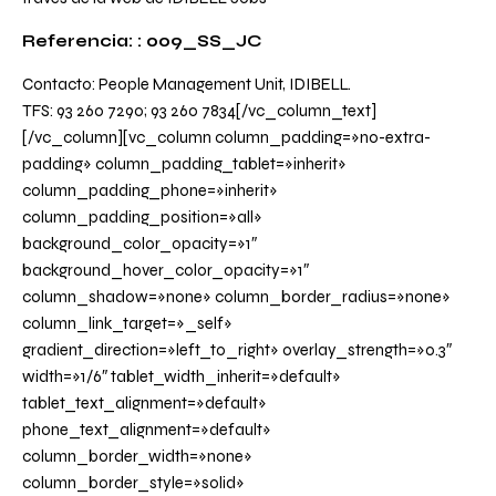
Referencia: : 009_SS_JC
Contacto: People Management Unit, IDIBELL.
TFS: 93 260 7290; 93 260 7834[/vc_column_text]
[/vc_column][vc_column column_padding=»no-extra-
padding» column_padding_tablet=»inherit»
column_padding_phone=»inherit»
column_padding_position=»all»
background_color_opacity=»1″
background_hover_color_opacity=»1″
column_shadow=»none» column_border_radius=»none»
column_link_target=»_self»
gradient_direction=»left_to_right» overlay_strength=»0.3″
width=»1/6″ tablet_width_inherit=»default»
tablet_text_alignment=»default»
phone_text_alignment=»default»
column_border_width=»none»
column_border_style=»solid»