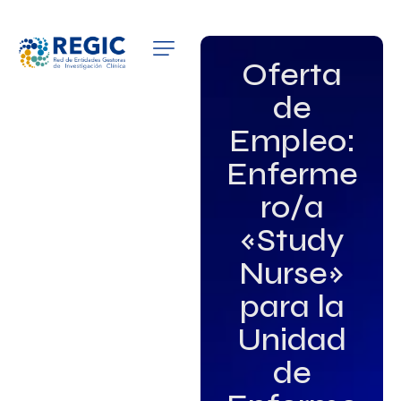
QUIÉNES SOMOS
Oferta
de
SERVICIOS
Empleo:
PATROCINADORES
Enferme
EMPLEO
ro/a
«Study
GRUPOS DE INTERÉS
Nurse»
NOTICIAS
para la
Unidad
de