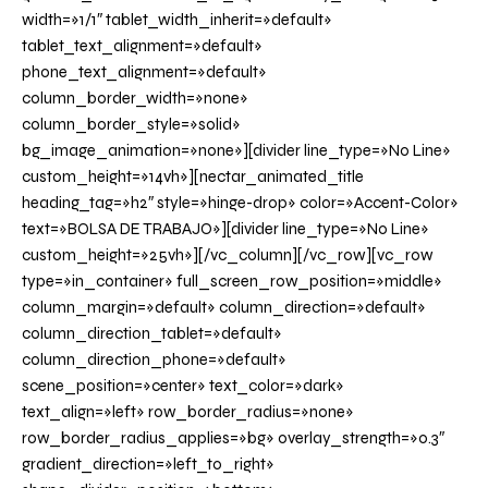
width=»1/1″ tablet_width_inherit=»default»
tablet_text_alignment=»default»
phone_text_alignment=»default»
column_border_width=»none»
column_border_style=»solid»
bg_image_animation=»none»][divider line_type=»No Line»
custom_height=»14vh»][nectar_animated_title
heading_tag=»h2″ style=»hinge-drop» color=»Accent-Color»
text=»BOLSA DE TRABAJO»][divider line_type=»No Line»
custom_height=»25vh»][/vc_column][/vc_row][vc_row
type=»in_container» full_screen_row_position=»middle»
column_margin=»default» column_direction=»default»
column_direction_tablet=»default»
column_direction_phone=»default»
scene_position=»center» text_color=»dark»
text_align=»left» row_border_radius=»none»
row_border_radius_applies=»bg» overlay_strength=»0.3″
gradient_direction=»left_to_right»