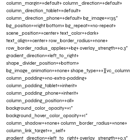
column_margin=»default» column_direction=»default»
column_direction_tablet=»default»
column_direction_phone=»default» bg_image=»135″
bg_position=»right bottom» bg_repeat=»no-repeat»
scene_position=»center» text_color=»dark»
text_align=»center» row_border_radius=»none»
row_border_radius_applies=»bg» overlay_strength=»0.3″
gradient_direction=»left_to_right»
shape_divider_position=»bottom»
bg_image_animation=»none» shape_type=»»][vc_column
column_padding=»no-extra-padding»
column_padding_tablet=»inherit»
column_padding_phone=»inherit»
column_padding_position=»all»
background_color_opacity=»1″
background_hover_color_opacity=»1″
column_shadow=»none» column_border_radius=»none»
column_link_target=»_self»
gradient_direction=»left_to_right» overlay_strength=»0.3″