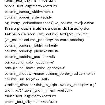
tablet_text_alignment=»default»
phone_text_alignment=»default»
column_border_width=»none»
column_border_style=»solid»
bg_image_animation=»none»][vc_column_text]
Fecha
fin de presentación de candidaturas: 9 de
febrero de 2021.
[/vc_column_text][/vc_column]
[vc_column column_padding=»no-extra-padding»
column_padding_tablet=»inherit»
column_padding_phone=»inherit»
column_padding_position=»all»
background_color_opacity=»1″
background_hover_color_opacity=»1″
column_shadow=»none» column_border_radius=»none»
column_link_target=»_self»
gradient_direction=»left_to_right» overlay_strength=»0.3″
width=»1/6″ tablet_width_inherit=»default»
tablet_text_alignment=»default»
phone_text_alignment=»default»