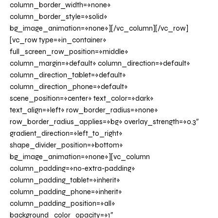
column_border_width=»none»
column_border_style=»solid»
bg_image_animation=»none»][/vc_column][/vc_row]
[vc_row type=»in_container»
full_screen_row_position=»middle»
column_margin=»default» column_direction=»default»
column_direction_tablet=»default»
column_direction_phone=»default»
scene_position=»center» text_color=»dark»
text_align=»left» row_border_radius=»none»
row_border_radius_applies=»bg» overlay_strength=»0.3″
gradient_direction=»left_to_right»
shape_divider_position=»bottom»
bg_image_animation=»none»][vc_column
column_padding=»no-extra-padding»
column_padding_tablet=»inherit»
column_padding_phone=»inherit»
column_padding_position=»all»
background_color_opacity=»1″