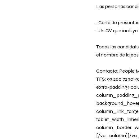
Las personas candi
-Carta de presenta
-Un CV que incluya
Todas las candidat
el nombre de la pos
Contacto: People 
TFS: 93 260 7290;
extra-padding» co
column_padding_po
background_hover
column_link_target
tablet_width_inher
column_border_wi
[/vc_column][/vc