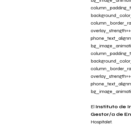
bg_image_animati
column_padding_ta
background_color
column_border_radi
overlay_strength=»0
phone_text_alignm
bg_image_animati
column_padding_ta
background_color
column_border_radi
overlay_strength=»
phone_text_alignm
bg_image_animatio
El
Instituto de 
Gestor/a de En
Hospitalet.