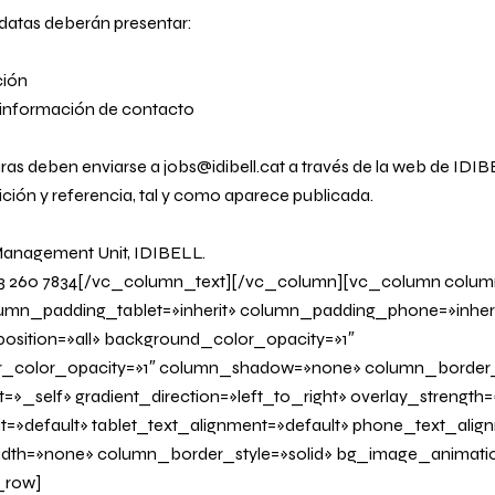
datas deberán presentar:
ción
 información de contacto
uras deben enviarse a
jobs@idibell.cat
a través de la
web de IDIB
ición y referencia, tal y como aparece publicada.
Management Unit, IDIBELL.
 93 260 7834[/vc_column_text][/vc_column][vc_column colu
lumn_padding_tablet=»inherit» column_padding_phone=»inheri
sition=»all» background_color_opacity=»1″
_color_opacity=»1″ column_shadow=»none» column_border
=»_self» gradient_direction=»left_to_right» overlay_strength=»
it=»default» tablet_text_alignment=»default» phone_text_alig
dth=»none» column_border_style=»solid» bg_image_animati
_row]