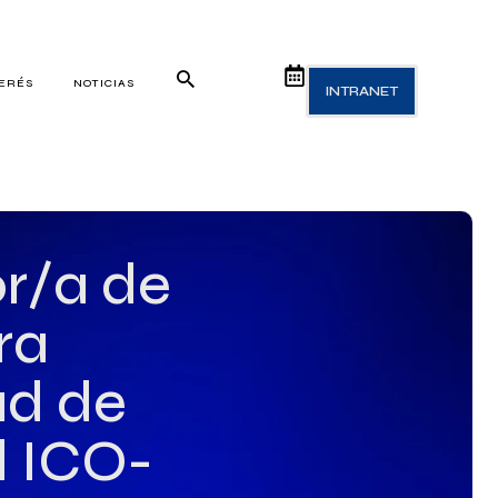
TERÉS
NOTICIAS
INTRANET
r/a de
ra
ad de
l ICO-