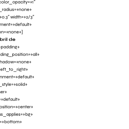
olor_opacity=»1″
_radius=»none»
»0.3″ width=»2/3″
nment=»default»
on=»none»]
ril de
-padding»
ing_position=»all»
_shadow=»none»
eft_to_right»
ignment=»default»
tyle=»solid»
er»
»default»
sition=»center»
us_applies=»bg»
on=»bottom»