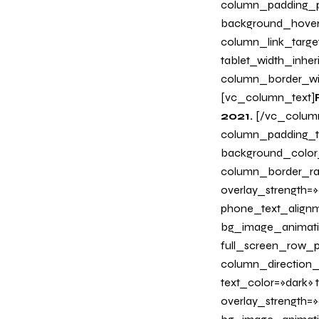
column_padding_ph
background_hover
column_link_target
tablet_width_inher
column_border_wi
[vc_column_text]
2021.
[/vc_colum
column_padding_ta
background_color
column_border_radi
overlay_strength=»0
phone_text_alignm
bg_image_animati
full_screen_row_p
column_direction_
text_color=»dark»
overlay_strength=»