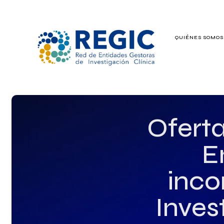
QUIÉNES SOMO
QUIÉNES SOMOS
SERVICIOS
PATROCINADO
Ofert
EMPLEO
E
GRUPOS DE IN
inco
Inves
NOTICIAS