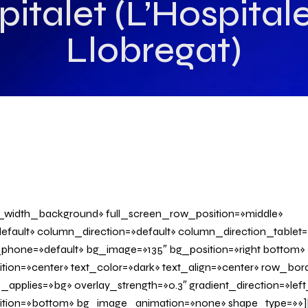
italet (L’Hospital
Llobregat)
l_width_background» full_screen_row_position=»middle»
fault» column_direction=»default» column_direction_tablet=
phone=»default» bg_image=»135″ bg_position=»right bottom»
tion=»center» text_color=»dark» text_align=»center» row_bo
applies=»bg» overlay_strength=»0.3″ gradient_direction=»left
sition=»bottom» bg_image_animation=»none» shape_type=»»