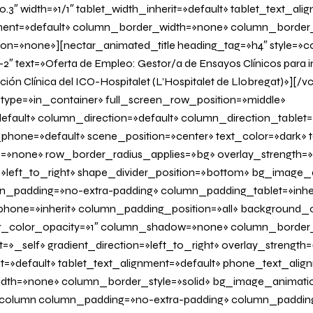
.3″ width=»1/1″ tablet_width_inherit=»default» tablet_text_ali
ent=»default» column_border_width=»none» column_border_s
=»none»][nectar_animated_title heading_tag=»h4″ style=»col
2″ text=»Oferta de Empleo: Gestor/a de Ensayos Clínicos para i
ción Clínica del ICO-Hospitalet (L’Hospitalet de Llobregat)»][
type=»in_container» full_screen_row_position=»middle»
fault» column_direction=»default» column_direction_tablet=
hone=»default» scene_position=»center» text_color=»dark» te
=»none» row_border_radius_applies=»bg» overlay_strength=»
n=»left_to_right» shape_divider_position=»bottom» bg_image
_padding=»no-extra-padding» column_padding_tablet=»inher
one=»inherit» column_padding_position=»all» background_c
_color_opacity=»1″ column_shadow=»none» column_border
=»_self» gradient_direction=»left_to_right» overlay_strength=»
it=»default» tablet_text_alignment=»default» phone_text_alig
dth=»none» column_border_style=»solid» bg_image_animati
olumn column_padding=»no-extra-padding» column_padding_