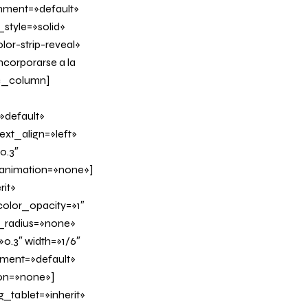
gnment=»default»
tyle=»solid»
or-strip-reveal»
ncorporarse a la
/vc_column]
»default»
xt_align=»left»
0.3″
_animation=»none»]
it»
olor_opacity=»1″
_radius=»none»
0.3″ width=»1/6″
nment=»default»
on=»none»]
tablet=»inherit»