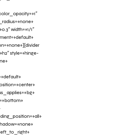
olor_opacity=»1″
_radius=»none»
0.3″ width=»1/1″
nment=»default»
n=»none»][divider
h2″ style=»hinge-
ine»
»default»
sition=»center»
us_applies=»bg»
on=»bottom»
»
ing_position=»all»
_shadow=»none»
eft_to_right»