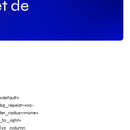
et de
»default»
 bg_repeat=»no-
rder_radius=»none»
_to_right»
][vc_column