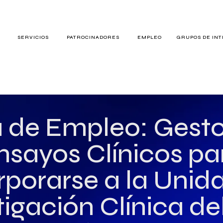
S
SERVICIOS
PATROCINADORES
EMPLEO
GRUPOS DE IN
RES
a de Empleo: Gesto
nsayos Clínicos pa
TERÉS
rporarse a la Unid
tigación Clínica de