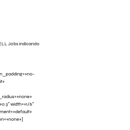
ELL Jobs
indicando
mn_padding=»no-
t»
_radius=»none»
0.3″ width=»1/6″
nment=»default»
on=»none»]