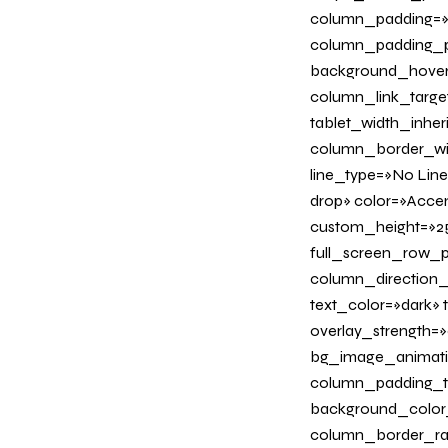
column_padding=»n
column_padding_ph
background_hover
column_link_target=
tablet_width_inher
column_border_wid
line_type=»No Line
drop» color=»Acce
custom_height=»25
full_screen_row_p
column_direction_
text_color=»dark»
overlay_strength=»
bg_image_animati
column_padding_ta
background_color
column_border_radi