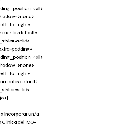
»
ing_position=»all»
_shadow=»none»
eft_to_right»
ignment=»default»
tyle=»solid»
xtra-padding»
ing_position=»all»
_shadow=»none»
eft_to_right»
ignment=»default»
tyle=»solid»
jo»]
a incorporar un/a
 Clínica del ICO-