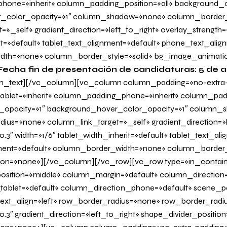
one=»inherit» column_padding_position=»all» background_c
_color_opacity=»1″ column_shadow=»none» column_border
=»_self» gradient_direction=»left_to_right» overlay_strength=
it=»default» tablet_text_alignment=»default» phone_text_alig
dth=»none» column_border_style=»solid» bg_image_animati
Fecha fin de presentación de candidaturas: 5 de ab
n_text][/vc_column][vc_column column_padding=»no-extra
blet=»inherit» column_padding_phone=»inherit» column_padd
_opacity=»1″ background_hover_color_opacity=»1″ column
us=»none» column_link_target=»_self» gradient_direction=»l
.3″ width=»1/6″ tablet_width_inherit=»default» tablet_text_al
ent=»default» column_border_width=»none» column_border_s
on=»none»][/vc_column][/vc_row][vc_row type=»in_contain
osition=»middle» column_margin=»default» column_direction=
tablet=»default» column_direction_phone=»default» scene_po
 text_align=»left» row_border_radius=»none» row_border_radi
0.3″ gradient_direction=»left_to_right» shape_divider_positi