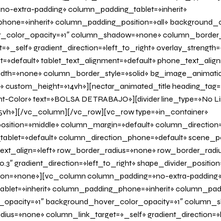
o-extra-padding» column_padding_tablet=»inherit»
one=»inherit» column_padding_position=»all» background_c
_color_opacity=»1″ column_shadow=»none» column_border
»_self» gradient_direction=»left_to_right» overlay_strength=»
it=»default» tablet_text_alignment=»default» phone_text_alig
th=»none» column_border_style=»solid» bg_image_animatio
» custom_height=»14vh»][nectar_animated_title heading_tag=»
nt-Color» text=»BOLSA DE TRABAJO»][divider line_type=»No L
vh»][/vc_column][/vc_row][vc_row type=»in_container»
osition=»middle» column_margin=»default» column_direction=
tablet=»default» column_direction_phone=»default» scene_po
 text_align=»left» row_border_radius=»none» row_border_radi
0.3″ gradient_direction=»left_to_right» shape_divider_positi
on=»none»][vc_column column_padding=»no-extra-padding
blet=»inherit» column_padding_phone=»inherit» column_padd
_opacity=»1″ background_hover_color_opacity=»1″ column
us=»none» column_link_target=»_self» gradient_direction=»l