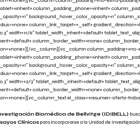
on=»none»][vc_column column_padding=»no-extra-padding
blet=»inherit» column_padding_phone=»inherit» column_padd
_opacity=»1″ background_hover_color_opacity=»1″ column
us=»none» column_link_target=»_self» gradient_direction=»l
.3″ width=»1/6″ tablet_width_inherit=»default» tablet_text_al
ent=»default» column_border_width=»none» column_border_s
on=»none»][/vc_column][vc_column column_padding=»no-e
blet=»inherit» column_padding_phone=»inherit» column_padd
_opacity=»1″ background_hover_color_opacity=»1″ column
us=»none» column_link_target=»_self» gradient_direction=»l
0.3″ width=»2/3″ tablet_width_inherit=»default» tablet_text_al
ent=»default» column_border_width=»none» column_border_s
n=»none»][vc_column_text el_class=»resumen-oferta-traba
Investigación Biomédica de Bellvitge (IDIBELL)
busc
sayos Clínicos
para incorporarse a la Unidad de Investigación