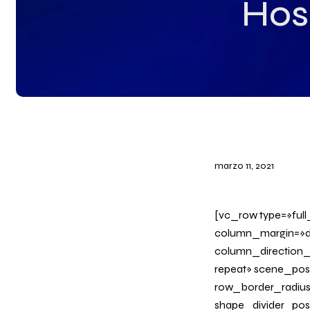
Hosp
marzo 11, 2021
[vc_row type=»ful
column_margin=»de
column_direction_
repeat» scene_posi
row_border_radius_
shape_divider_po