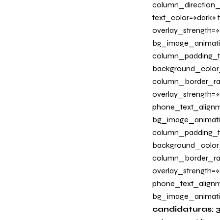
column_direction_
text_color=»dark»
overlay_strength=»
bg_image_animati
column_padding_ta
background_color
column_border_radi
overlay_strength=»0
phone_text_alignm
bg_image_animati
column_padding_ta
background_color
column_border_radi
overlay_strength=»
phone_text_alignm
bg_image_animati
candidaturas: 