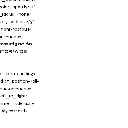
olor_opacity=»1″
_radius=»none»
»0.3″ width=»2/3″
nment=»default»
on=»none»]
nvestigación
TOR/A DE
.
-extra-padding»
ing_position=»all»
_shadow=»none»
eft_to_right»
ignment=»default»
tyle=»solid»