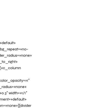
»default»
 bg_repeat=»no-
rder_radius=»none»
_to_right»
][vc_column
olor_opacity=»1″
_radius=»none»
0.3″ width=»1/1″
nment=»default»
n=»none»][divider