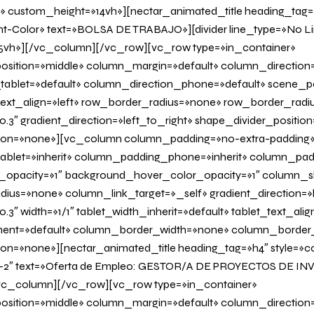
» custom_height=»14vh»][nectar_animated_title heading_tag=»
nt-Color» text=»BOLSA DE TRABAJO»][divider line_type=»No L
vh»][/vc_column][/vc_row][vc_row type=»in_container»
osition=»middle» column_margin=»default» column_direction=
tablet=»default» column_direction_phone=»default» scene_po
 text_align=»left» row_border_radius=»none» row_border_radi
0.3″ gradient_direction=»left_to_right» shape_divider_positi
on=»none»][vc_column column_padding=»no-extra-padding
blet=»inherit» column_padding_phone=»inherit» column_padd
_opacity=»1″ background_hover_color_opacity=»1″ column
us=»none» column_link_target=»_self» gradient_direction=»l
.3″ width=»1/1″ tablet_width_inherit=»default» tablet_text_ali
ent=»default» column_border_width=»none» column_border_s
=»none»][nectar_animated_title heading_tag=»h4″ style=»col
r-2″ text=»Oferta de Empleo: GESTOR/A DE PROYECTOS DE I
/vc_column][/vc_row][vc_row type=»in_container»
osition=»middle» column_margin=»default» column_direction=