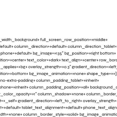
l_width_background» full_screen_row_position=»middle»
fault» column_direction=»default» column_direction_tablet=
phone=»default» bg_image=»135″ bg_position=»right bottom»
tion=»center» text_color=»dark» text_align=»center» row_bo
applies=»bg» overlay_strength=»0.3″ gradient_direction=»left
sition=»bottom» bg_image_animation=»none» shape_type=»»
o-extra-padding» column_padding_tablet=»inherit»
one=»inherit» column_padding_position=»all» background_c
_color_opacity=»1″ column_shadow=»none» column_border
»_self» gradient_direction=»left_to_right» overlay_strength=»
it=»default» tablet_text_alignment=»default» phone_text_alig
th=»none» column_border_style=»solid» bg_image_animatio