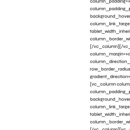
column_padding=»n
column_padding_ph
background_hover
column_link_target
tablet_width_inher
column_border_wi
[/vc_column][/vc_
column_margin=»de
column_direction_p
row_border_radius
gradient_directio
[vc_column column
column_padding_ph
background_hover
column_link_target
tablet_width_inher
column_border_wi
[/vc_column][vc_c