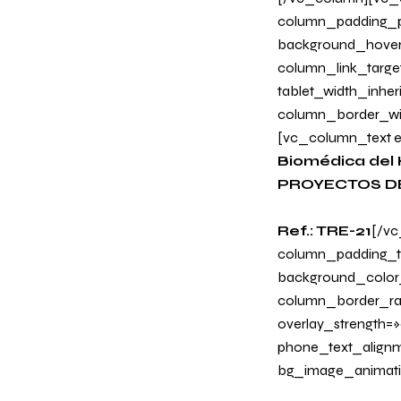
column_padding_ph
background_hover
column_link_target
tablet_width_inher
column_border_wi
[vc_column_text e
Biomédica del 
PROYECTOS D
Ref.: TRE-21
[/vc
column_padding_ta
background_color
column_border_radi
overlay_strength=»0
phone_text_alignm
bg_image_animati