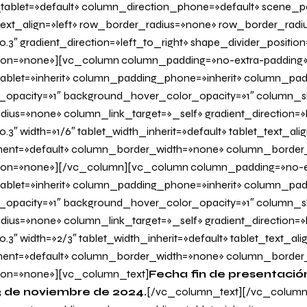
tablet=»default» column_direction_phone=»default» scene_po
 text_align=»left» row_border_radius=»none» row_border_radi
0.3″ gradient_direction=»left_to_right» shape_divider_positi
on=»none»][vc_column column_padding=»no-extra-padding
blet=»inherit» column_padding_phone=»inherit» column_padd
_opacity=»1″ background_hover_color_opacity=»1″ column
us=»none» column_link_target=»_self» gradient_direction=»l
.3″ width=»1/6″ tablet_width_inherit=»default» tablet_text_al
ent=»default» column_border_width=»none» column_border_s
on=»none»][/vc_column][vc_column column_padding=»no-e
blet=»inherit» column_padding_phone=»inherit» column_padd
_opacity=»1″ background_hover_color_opacity=»1″ column
us=»none» column_link_target=»_self» gradient_direction=»l
0.3″ width=»2/3″ tablet_width_inherit=»default» tablet_text_al
ent=»default» column_border_width=»none» column_border_s
on=»none»][vc_column_text]
Fecha fin de presentació
3 de noviembre de 2024
.
[/vc_column_text][/vc_colum