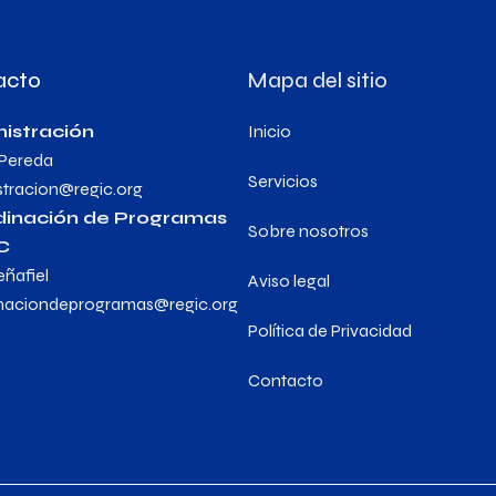
acto
Mapa del sitio
istración
Inicio
 Pereda
Servicios
stracion@regic.org
dinación de Programas
Sobre nosotros
C
eñafiel
Aviso legal
naciondeprogramas@regic.org
Política de Privacidad
Contacto