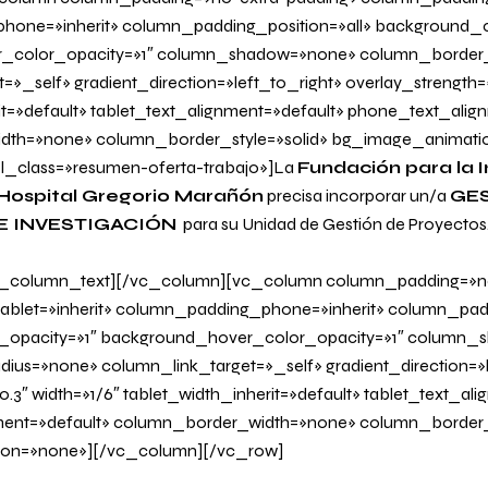
one=»inherit» column_padding_position=»all» background_c
_color_opacity=»1″ column_shadow=»none» column_border
=»_self» gradient_direction=»left_to_right» overlay_strength=
it=»default» tablet_text_alignment=»default» phone_text_alig
dth=»none» column_border_style=»solid» bg_image_animati
l_class=»resumen-oferta-trabajo»]La
Fundación para la
I
Hospital Gregorio Marañón
precisa incorporar un/a
GES
E INVESTIGACIÓN
para su Unidad de Gestión de Proyectos
_column_text][/vc_column][vc_column column_padding=»no
blet=»inherit» column_padding_phone=»inherit» column_padd
_opacity=»1″ background_hover_color_opacity=»1″ column
us=»none» column_link_target=»_self» gradient_direction=»l
.3″ width=»1/6″ tablet_width_inherit=»default» tablet_text_al
ent=»default» column_border_width=»none» column_border_s
on=»none»][/vc_column][/vc_row]