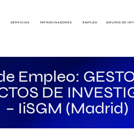
S
SERVICIOS
PATROCINADORES
EMPLEO
GRUPOS DE IN
RES
 de Empleo: GEST
CTOS DE INVESTI
TERÉS
– IiSGM (Madrid)