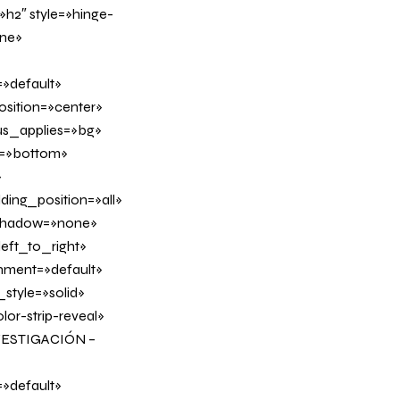
h2″ style=»hinge-
ine»
»default»
sition=»center»
us_applies=»bg»
on=»bottom»
»
ing_position=»all»
_shadow=»none»
eft_to_right»
gnment=»default»
tyle=»solid»
or-strip-reveal»
NVESTIGACIÓN –
»default»