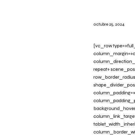
octubre 25, 2024
[vc_row type=»ful
column_margin=»de
column_direction_
repeat» scene_posi
row_border_radius_
shape_divider_po
column_padding=»n
column_padding_ph
background_hover
column_link_target=
tablet_width_inher
column_border_wid