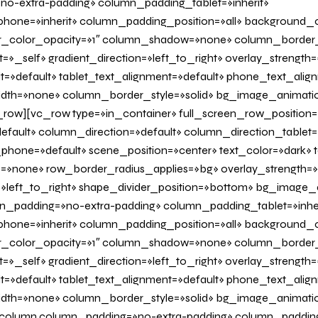
o-extra-padding» column_padding_tablet=»inherit»
one=»inherit» column_padding_position=»all» background_c
_color_opacity=»1″ column_shadow=»none» column_border
=»_self» gradient_direction=»left_to_right» overlay_strength=»
it=»default» tablet_text_alignment=»default» phone_text_alig
dth=»none» column_border_style=»solid» bg_image_animati
row][vc_row type=»in_container» full_screen_row_position=
fault» column_direction=»default» column_direction_tablet=
hone=»default» scene_position=»center» text_color=»dark» te
=»none» row_border_radius_applies=»bg» overlay_strength=»
n=»left_to_right» shape_divider_position=»bottom» bg_image
_padding=»no-extra-padding» column_padding_tablet=»inher
one=»inherit» column_padding_position=»all» background_c
_color_opacity=»1″ column_shadow=»none» column_border
=»_self» gradient_direction=»left_to_right» overlay_strength=»
it=»default» tablet_text_alignment=»default» phone_text_alig
dth=»none» column_border_style=»solid» bg_image_animati
olumn column_padding=»no-extra-padding» column_padding_