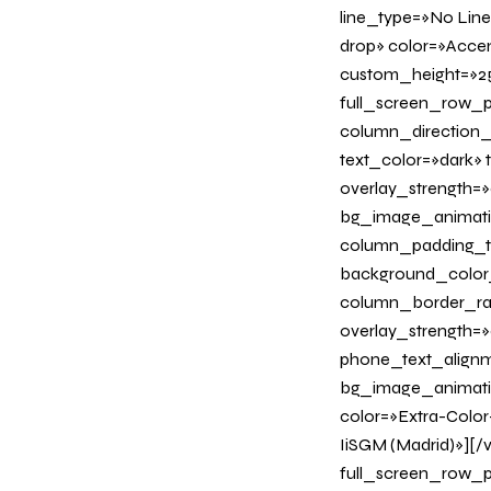
line_type=»No Line
drop» color=»Acce
custom_height=»25
full_screen_row_p
column_direction_
text_color=»dark»
overlay_strength=»
bg_image_animati
column_padding_ta
background_color
column_border_radi
overlay_strength=»0
phone_text_alignm
bg_image_animation
color=»Extra-Colo
IiSGM (Madrid)»][
full_screen_row_p