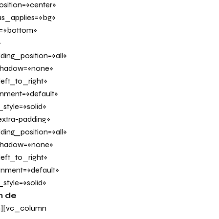
sition=»center»
us_applies=»bg»
on=»bottom»
»
ing_position=»all»
_shadow=»none»
eft_to_right»
ignment=»default»
tyle=»solid»
xtra-padding»
ing_position=»all»
_shadow=»none»
eft_to_right»
ignment=»default»
tyle=»solid»
n de
n][vc_column