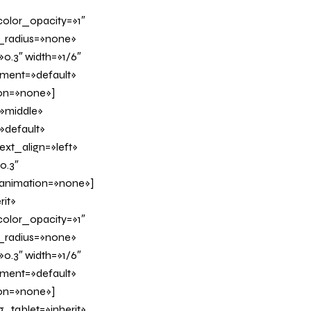
olor_opacity=»1″
_radius=»none»
0.3″ width=»1/6″
nment=»default»
on=»none»]
»middle»
»default»
xt_align=»left»
0.3″
_animation=»none»]
it»
olor_opacity=»1″
_radius=»none»
0.3″ width=»1/6″
nment=»default»
on=»none»]
tablet=»inherit»