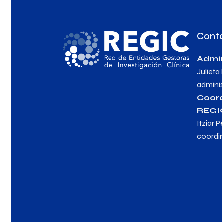
Cont
Admin
Julieta
admini
Coor
REGI
Itziar P
coordi