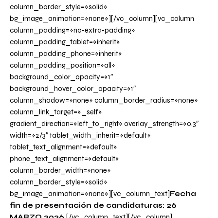
column_border_style=»solid»
bg_image_animation=»none»][/vc_column][vc_column
column_padding=»no-extra-padding»
column_padding_tablet=»inherit»
column_padding_phone=»inherit»
column_padding_position=»all»
background_color_opacity=»1″
background_hover_color_opacity=»1″
column_shadow=»none» column_border_radius=»none»
column_link_target=»_self»
gradient_direction=»left_to_right» overlay_strength=»0.3″
width=»2/3″ tablet_width_inherit=»default»
tablet_text_alignment=»default»
phone_text_alignment=»default»
column_border_width=»none»
column_border_style=»solid»
bg_image_animation=»none»][vc_column_text]
Fecha
fin de presentación de candidaturas: 26
MARZO 2026.
[/vc_column_text][/vc_column]