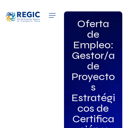
QUIÉNES SOMOS
Oferta
de
SERVICIOS
Empleo:
PATROCINADORES
Gestor/a
EMPLEO
de
Proyecto
GRUPOS DE INTERÉS
s
NOTICIAS
Estratégi
cos de
Certifica