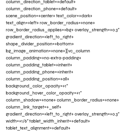
column_direction_tablet=»default»
column_direction_phone=»default»
scene_position=»center» text_color=»dark»
text_align=»left» row_border_radius=»none»
row_border_radius_applies=»bg» overlay_strength=»0.3″
gradient_direction=»left_to_right»
shape_divider_position=»bottom»
bg_image_animation=»none»][vc_column
column_padding=»no-extra-padding»
column_padding_tablet=»inherit»
column_padding_phone=»inherit»
column_padding_position=»all»
background_color_opacity=»1″
background_hover_color_opacity=»1″
column_shadow=»none» column_border_radius=»none»
column_link_target=»_self»
gradient_direction=»left_to_right» overlay_strength=»0.3″
width=»1/6″ tablet_width_inherit=»default»
tablet_text_alignment=»default»