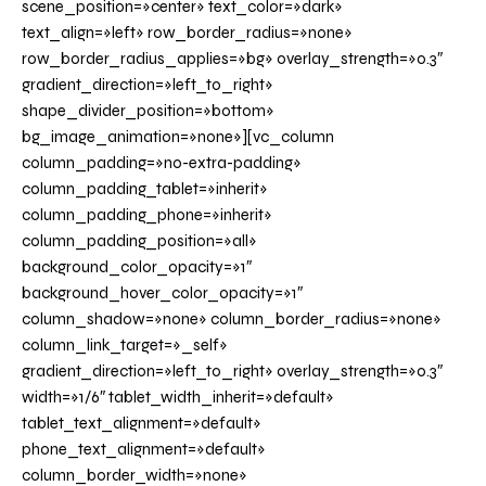
scene_position=»center» text_color=»dark»
text_align=»left» row_border_radius=»none»
row_border_radius_applies=»bg» overlay_strength=»0.3″
gradient_direction=»left_to_right»
shape_divider_position=»bottom»
bg_image_animation=»none»][vc_column
column_padding=»no-extra-padding»
column_padding_tablet=»inherit»
column_padding_phone=»inherit»
column_padding_position=»all»
background_color_opacity=»1″
background_hover_color_opacity=»1″
column_shadow=»none» column_border_radius=»none»
column_link_target=»_self»
gradient_direction=»left_to_right» overlay_strength=»0.3″
width=»1/6″ tablet_width_inherit=»default»
tablet_text_alignment=»default»
phone_text_alignment=»default»
column_border_width=»none»