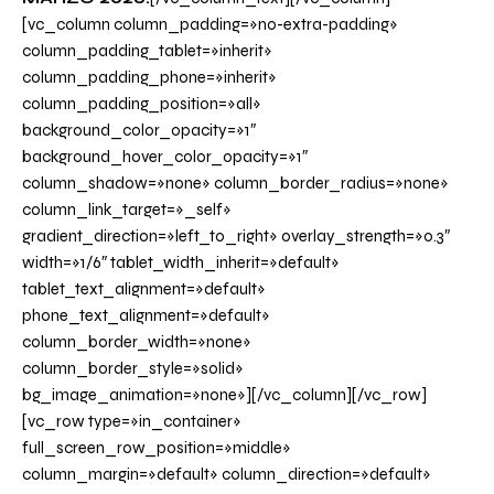
[vc_column column_padding=»no-extra-padding»
column_padding_tablet=»inherit»
column_padding_phone=»inherit»
column_padding_position=»all»
background_color_opacity=»1″
background_hover_color_opacity=»1″
column_shadow=»none» column_border_radius=»none»
column_link_target=»_self»
gradient_direction=»left_to_right» overlay_strength=»0.3″
width=»1/6″ tablet_width_inherit=»default»
tablet_text_alignment=»default»
phone_text_alignment=»default»
column_border_width=»none»
column_border_style=»solid»
bg_image_animation=»none»][/vc_column][/vc_row]
[vc_row type=»in_container»
full_screen_row_position=»middle»
column_margin=»default» column_direction=»default»