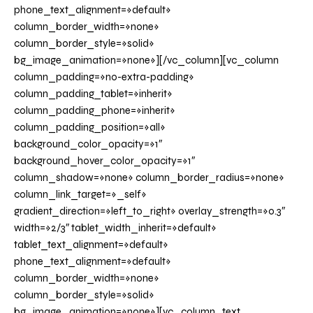
phone_text_alignment=»default»
column_border_width=»none»
column_border_style=»solid»
bg_image_animation=»none»][/vc_column][vc_column
column_padding=»no-extra-padding»
column_padding_tablet=»inherit»
column_padding_phone=»inherit»
column_padding_position=»all»
background_color_opacity=»1″
background_hover_color_opacity=»1″
column_shadow=»none» column_border_radius=»none»
column_link_target=»_self»
gradient_direction=»left_to_right» overlay_strength=»0.3″
width=»2/3″ tablet_width_inherit=»default»
tablet_text_alignment=»default»
phone_text_alignment=»default»
column_border_width=»none»
column_border_style=»solid»
bg_image_animation=»none»][vc_column_text