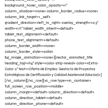
background_hover_color_opacity=»1″
column_shadow=»none» column_border_radius=»none»
column_link_target=»_self»
gradient_direction=»left_to_right» overlay_strength=»0.3″
width=»1/1″ tablet_width_inherit=»default»
tablet_text_alignment=»default»
phone_text_alignment=»default»
column_border_width=»none»
column_border_style=»solid»
bg_image_animation=»none»][nectar_animated_title
heading_tag=»h4″ style=»color-strip-reveal» color=»Extra-
Color-2″ text=»Oferta de Empleo: Gestor/a de Proyectos
Estratégicos de Certificación y Calidad Asistencial (Murcia)»]
[/vc_column][/vc_row][vc_row type=»in_container»
full_screen_row_position=»middle»
column_margin=»default» column_direction=»default»
column_direction_tablet=»default»
column_direction_phone=»default»