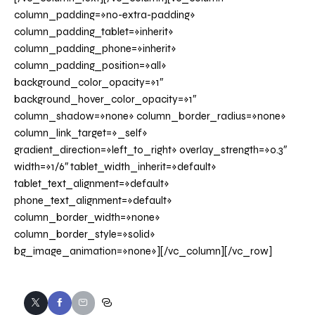
column_padding=»no-extra-padding»
column_padding_tablet=»inherit»
column_padding_phone=»inherit»
column_padding_position=»all»
background_color_opacity=»1″
background_hover_color_opacity=»1″
column_shadow=»none» column_border_radius=»none»
column_link_target=»_self»
gradient_direction=»left_to_right» overlay_strength=»0.3″
width=»1/6″ tablet_width_inherit=»default»
tablet_text_alignment=»default»
phone_text_alignment=»default»
column_border_width=»none»
column_border_style=»solid»
bg_image_animation=»none»][/vc_column][/vc_row]