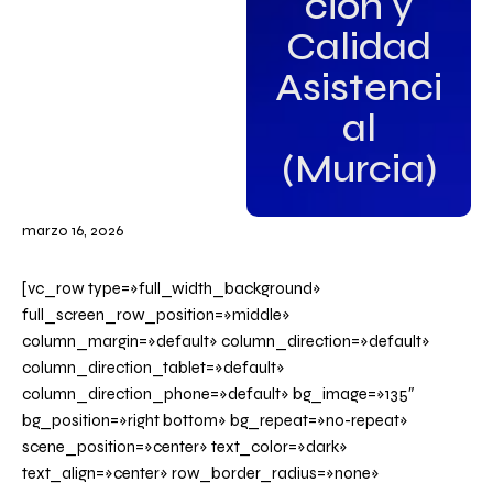
ción y
Calidad
Asistenci
al
(Murcia)
marzo 16, 2026
[vc_row type=»full_width_background»
full_screen_row_position=»middle»
column_margin=»default» column_direction=»default»
column_direction_tablet=»default»
column_direction_phone=»default» bg_image=»135″
bg_position=»right bottom» bg_repeat=»no-repeat»
scene_position=»center» text_color=»dark»
text_align=»center» row_border_radius=»none»