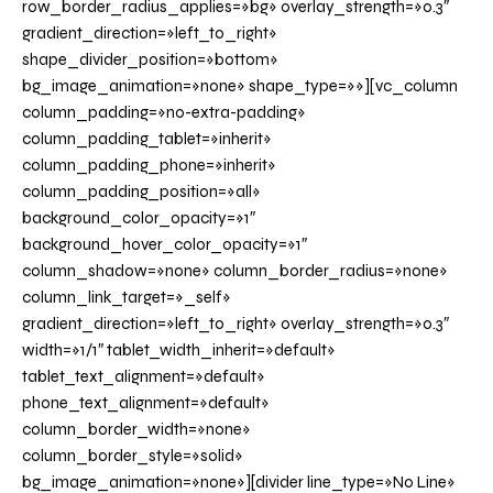
row_border_radius_applies=»bg» overlay_strength=»0.3″
gradient_direction=»left_to_right»
shape_divider_position=»bottom»
bg_image_animation=»none» shape_type=»»][vc_column
column_padding=»no-extra-padding»
column_padding_tablet=»inherit»
column_padding_phone=»inherit»
column_padding_position=»all»
background_color_opacity=»1″
background_hover_color_opacity=»1″
column_shadow=»none» column_border_radius=»none»
column_link_target=»_self»
gradient_direction=»left_to_right» overlay_strength=»0.3″
width=»1/1″ tablet_width_inherit=»default»
tablet_text_alignment=»default»
phone_text_alignment=»default»
column_border_width=»none»
column_border_style=»solid»
bg_image_animation=»none»][divider line_type=»No Line»