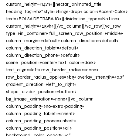
custom_height=»14vh»][nectar_animated_title
heading_tag=»h2″ style=»hinge-drop» color=»Accent-Color»
text=»BOLSA DE TRABAJO»][divider line_type=»No Line»
custom_height=»25vh»][/vc_column][/vc_row][vc_row
type=»in_container» full_screen_row_position=»middle»
column_margin=»default» column_direction=»default»
column_direction_tablet=»default»
column_direction_phone=»default»
scene_position=»center» text_color=»dark»
text_align=»left» row_border_radius=»none»
row_border_radius_applies=»bg» overlay_strength=»0.3″
gradient_direction=»left_to_right»
shape_divider_position=»bottom»
bg_image_animation=»none»][vc_column
column_padding=»no-extra-padding»
column_padding_tablet=»inherit»
column_padding_phone=»inherit»
column_padding_position=»all»
background_color_opacity=»1″