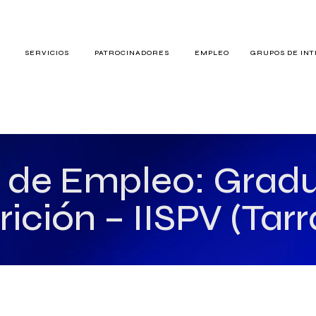
S
SERVICIOS
PATROCINADORES
EMPLEO
GRUPOS DE IN
RES
a de Empleo: Grad
rición – IISPV (Tar
TERÉS