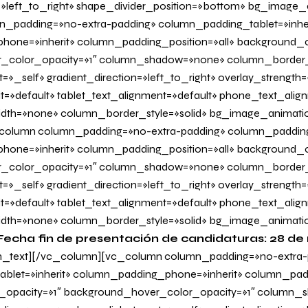
n=»left_to_right» shape_divider_position=»bottom» bg_image
_padding=»no-extra-padding» column_padding_tablet=»inher
one=»inherit» column_padding_position=»all» background_c
_color_opacity=»1″ column_shadow=»none» column_border
=»_self» gradient_direction=»left_to_right» overlay_strength=»
it=»default» tablet_text_alignment=»default» phone_text_alig
dth=»none» column_border_style=»solid» bg_image_animati
olumn column_padding=»no-extra-padding» column_padding_
one=»inherit» column_padding_position=»all» background_c
_color_opacity=»1″ column_shadow=»none» column_border
=»_self» gradient_direction=»left_to_right» overlay_strength=
it=»default» tablet_text_alignment=»default» phone_text_alig
dth=»none» column_border_style=»solid» bg_image_animati
Fecha fin de presentación de candidaturas: 28 d
_text][/vc_column][vc_column column_padding=»no-extra-
blet=»inherit» column_padding_phone=»inherit» column_padd
_opacity=»1″ background_hover_color_opacity=»1″ column