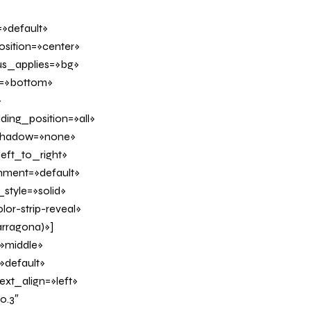
»default»
sition=»center»
us_applies=»bg»
on=»bottom»
»
ing_position=»all»
_shadow=»none»
eft_to_right»
gnment=»default»
tyle=»solid»
or-strip-reveal»
arragona)»]
»middle»
»default»
xt_align=»left»
0.3″