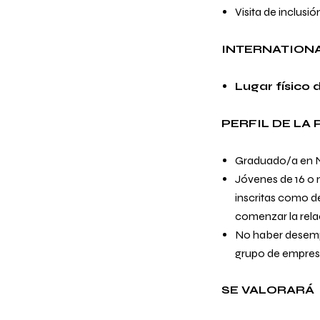
Visita de inclusi
INTERNATIONA
Lugar físico 
PERFIL DE LA
Graduado/a en N
Jóvenes de 16 o
inscritas como d
comenzar la rela
No haber desempe
grupo de empresa
SE VALORARÁ