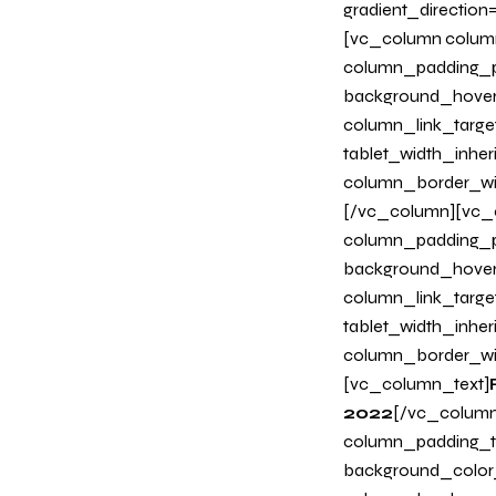
gradient_directio
[vc_column column
column_padding_ph
background_hover
column_link_target
tablet_width_inher
column_border_wi
[/vc_column][vc_c
column_padding_ph
background_hover
column_link_target
tablet_width_inher
column_border_wi
[vc_column_text]
2022
[/vc_column
column_padding_ta
background_color