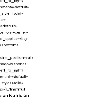
eft_to_right»
ignment=»default»
tyle=»solid»
er»
»default»
sition=»center»
us_applies=»bg»
on=»bottom»
»
ing_position=»all»
_shadow=»none»
eft_to_right»
gnment=»default»
tyle=»solid»
jo»]
L’
Institut
 en Nutrición
–