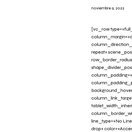
noviembre 9, 2022
[vc_row type=»ful
column_margin=»de
column_direction_
repeat» scene_posi
row_border_radius_
shape_divider_po
column_padding=»n
column_padding_ph
background_hover
column_link_target=
tablet_width_inher
column_border_wid
line_type=»No Line
drop» color=»Acce