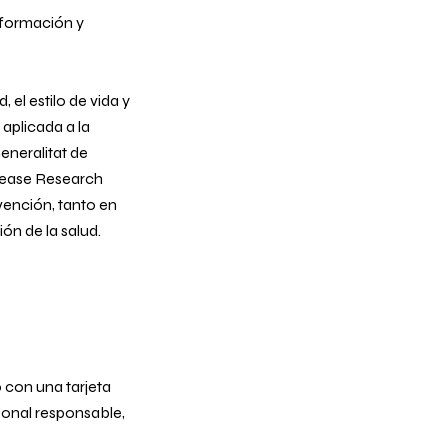
sformación y
 el estilo de vida y
aplicada a la
eneralitat de
isease Research
vención, tanto en
n de la salud.
 con una tarjeta
rsonal responsable,