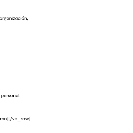
 organización,
 personal.
umn][/vc_row]