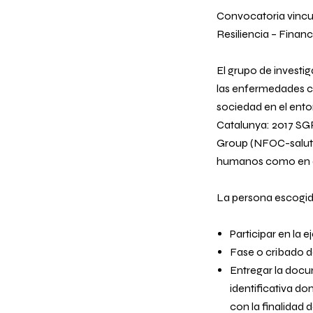
Convocatoria vincul
Resiliencia – Finan
El grupo de investig
las enfermedades ca
sociedad en el ento
Catalunya: 2017 SG
Group
(NFOC-salut) 
humanos como en ani
La persona escogida
Participar en la 
Fase o cribado d
Entregar la docum
identificativa do
con la finalidad 