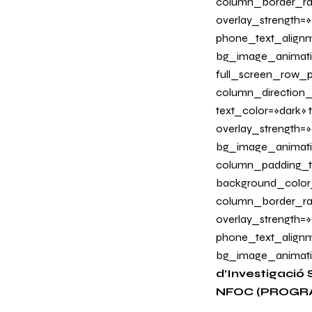
column_border_radi
overlay_strength=»0
phone_text_alignm
bg_image_animati
full_screen_row_p
column_direction_
text_color=»dark»
overlay_strength=»
bg_image_animati
column_padding_ta
background_color
column_border_radi
overlay_strength=»0
phone_text_alignm
bg_image_animatio
d’Investigació S
NFOC (PROGRA