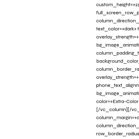
custom_height=»25
full_screen_row_p
column_direction_
text_color=»dark»
overlay_strength=»
bg_image_animati
column_padding_ta
background_color
column_border_radi
overlay_strength=»0
phone_text_alignm
bg_image_animation
color=»Extra-Color
[/vc_column][/vc_
column_margin=»de
column_direction_p
row_border_radius