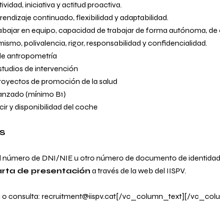
vidad, iniciativa y actitud proactiva.
ndizaje continuado, flexibilidad y adaptabilidad.
rabajar en equipo, capacidad de trabajar de forma autónoma, de
ismo, polivalencia, rigor, responsabilidad y confidencialidad.
e antropometría
studios de intervención
royectos de promoción de la salud
anzado (mínimo B1)
ir y disponibilidad del coche
S
el número de DNI/NIE u otro número de documento de identidad
rta de presentación
a través de la
web del IISPV
.
 o consulta:
recruitment@iispv.cat
[/vc_column_text][/vc_col