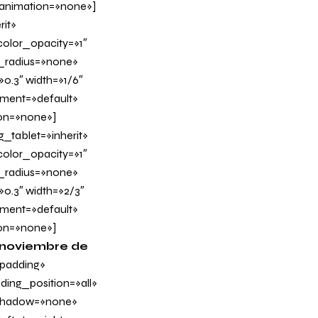
_animation=»none»]
it»
olor_opacity=»1″
_radius=»none»
0.3″ width=»1/6″
nment=»default»
on=»none»]
tablet=»inherit»
olor_opacity=»1″
_radius=»none»
»0.3″ width=»2/3″
nment=»default»
on=»none»]
e noviembre de
padding»
ing_position=»all»
_shadow=»none»