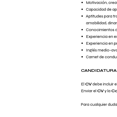
Motivación, creati
Capacidad de apre
Aptitudes para t
amabilidad, dinam
Conocimientos d
Experiencia en e
Experiencia en p
Inglés medio-av
Carnet de conduc
CANDIDATURA
El
CV
debe incluir 
Enviar el
CV
y la
Ca
Para cualquier duda