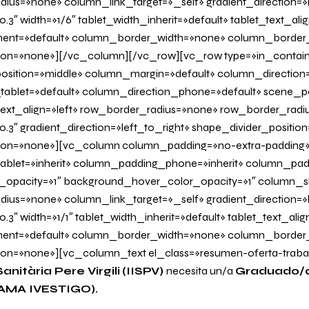
us=»none» column_link_target=»_self» gradient_direction=»l
.3″ width=»1/6″ tablet_width_inherit=»default» tablet_text_al
ent=»default» column_border_width=»none» column_border_s
on=»none»][/vc_column][/vc_row][vc_row type=»in_contain
osition=»middle» column_margin=»default» column_direction=
tablet=»default» column_direction_phone=»default» scene_po
 text_align=»left» row_border_radius=»none» row_border_radi
0.3″ gradient_direction=»left_to_right» shape_divider_positi
on=»none»][vc_column column_padding=»no-extra-padding
blet=»inherit» column_padding_phone=»inherit» column_padd
_opacity=»1″ background_hover_color_opacity=»1″ column
us=»none» column_link_target=»_self» gradient_direction=»l
.3″ width=»1/1″ tablet_width_inherit=»default» tablet_text_ali
ent=»default» column_border_width=»none» column_border_s
n=»none»][vc_column_text el_class=»resumen-oferta-traba
anitària Pere Virgili
(IISPV)
necesita un/a
Graduado/a
MA IVESTIGO).