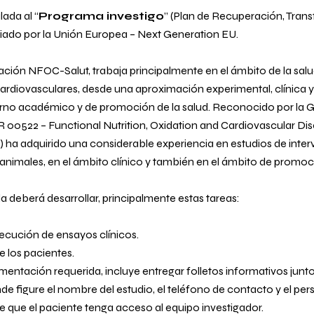
ada al “
Programa investigo
” (Plan de Recuperación, Tran
ciado por la Unión Europea – Next Generation EU.
ación NFOC-Salut, trabaja principalmente en el ámbito de la salud,
rdiovasculares, desde una aproximación experimental, clínica y 
rno académico y de promoción de la salud. Reconocido por la G
R 00522 –
Functional Nutrition, Oxidation and Cardiovascular D
ha adquirido una considerable experiencia en estudios de inter
males, en el ámbito clínico y también en el ámbito de promoció
 deberá desarrollar, principalmente estas tareas:
ejecución de ensayos clínicos.
e los pacientes.
entación requerida, incluye entregar folletos informativos junto
nde figure el nombre del estudio, el teléfono de contacto y el pe
de que el paciente tenga acceso al equipo investigador.