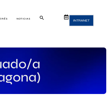
TERÉS
NOTICIAS
INTRANET
uado/a
ragona)