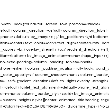
l_width_background» full_screen_row_position=»middle»
fault» column_direction=»default» column_direction_tablet=
phone=»default» bg_image=»135″ bg_position=»right bottom»
tion=»center» text_color=»dark» text_align=»center» row_bo
applies=»bg» overlay_strength=»0.3″ gradient_direction=»left
sition=»bottom» bg_image_animation=»none» shape_type=»»
o-extra-padding» column_padding_tablet=»inherit»
one=»inherit» column_padding_position=»all» background_c
_color_opacity=»1″ column_shadow=»none» column_border
»_self» gradient_direction=»left_to_right» overlay_strength=»
it=»default» tablet_text_alignment=»default» phone_text_alig
th=»none» column_border_style=»solid» bg_image_animatio
» custom_height=»14vh»][nectar_animated_title heading_tag=»
nt-Color» text=»BOLSA DE TRABAJO»][divider line_type=»No L