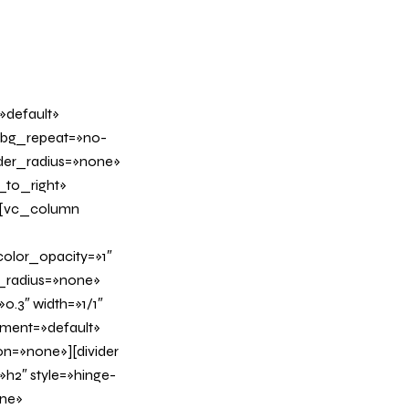
»default»
 bg_repeat=»no-
rder_radius=»none»
_to_right»
][vc_column
olor_opacity=»1″
_radius=»none»
0.3″ width=»1/1″
nment=»default»
n=»none»][divider
h2″ style=»hinge-
ine»