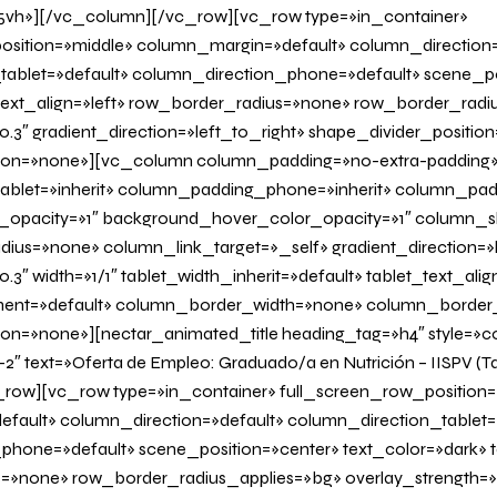
vh»][/vc_column][/vc_row][vc_row type=»in_container»
osition=»middle» column_margin=»default» column_direction=
tablet=»default» column_direction_phone=»default» scene_po
 text_align=»left» row_border_radius=»none» row_border_radi
0.3″ gradient_direction=»left_to_right» shape_divider_positi
on=»none»][vc_column column_padding=»no-extra-padding
blet=»inherit» column_padding_phone=»inherit» column_padd
_opacity=»1″ background_hover_color_opacity=»1″ column
us=»none» column_link_target=»_self» gradient_direction=»l
.3″ width=»1/1″ tablet_width_inherit=»default» tablet_text_ali
ent=»default» column_border_width=»none» column_border_s
=»none»][nectar_animated_title heading_tag=»h4″ style=»col
-2″ text=»Oferta de Empleo: Graduado/a en Nutrición – IISPV (T
row][vc_row type=»in_container» full_screen_row_position=
fault» column_direction=»default» column_direction_tablet=
hone=»default» scene_position=»center» text_color=»dark» te
=»none» row_border_radius_applies=»bg» overlay_strength=»