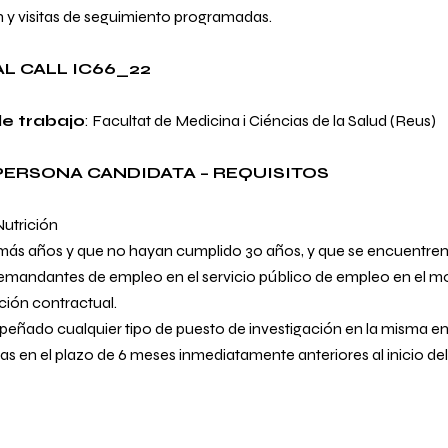
ón y visitas de seguimiento programadas.
L CALL IC66_22
de trabajo
: Facultat de Medicina i Ciéncias de la Salud (Reus)
 PERSONA CANDIDATA – REQUISITOS
utrición
 más años y que no hayan cumplido 30 años, y que se encuentre
emandantes de empleo en el servicio público de empleo en el 
ción contractual.
ñado cualquier tipo de puesto de investigación en la misma en
s en el plazo de 6 meses inmediatamente anteriores al inicio del