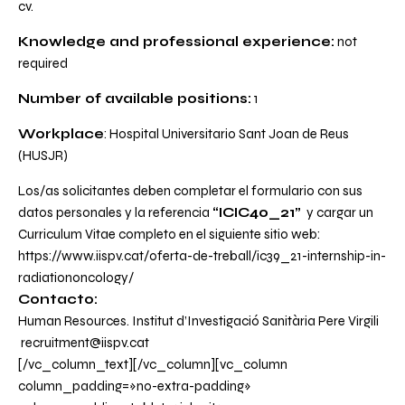
cv.
Knowledge and professional experience:
not
required
Number of available positions:
1
Workplace
: Hospital Universitario Sant Joan de Reus
(HUSJR)
Los/as solicitantes deben completar el formulario con sus
datos personales y la referencia
“ICIC40_21”
y cargar un
Curriculum Vitae completo en el
siguiente sitio web:
https://www.iispv.cat/oferta-de-treball/ic39_21-internship-in-
radiationoncology/
Contacto:
Human Resources. Institut d’Investigació Sanitària Pere Virgili
recruitment@iispv.cat
[/vc_column_text][/vc_column][vc_column
column_padding=»no-extra-padding»