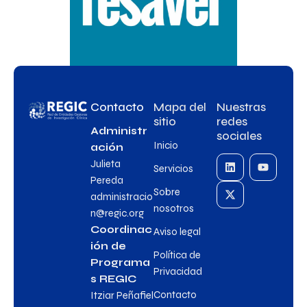
Contacto
Mapa del
Nuestras
sitio
redes
Administr
sociales
Inicio
ación
Julieta
Servicios
Pereda
Sobre
administracio
nosotros
n@regic.org
Coordinac
Aviso legal
ión de
Política de
Programa
Privacidad
s REGIC
Contacto
Itziar Peñafiel