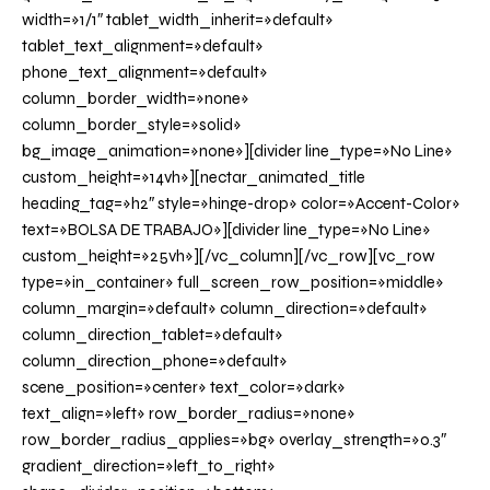
width=»1/1″ tablet_width_inherit=»default»
tablet_text_alignment=»default»
phone_text_alignment=»default»
column_border_width=»none»
column_border_style=»solid»
bg_image_animation=»none»][divider line_type=»No Line»
custom_height=»14vh»][nectar_animated_title
heading_tag=»h2″ style=»hinge-drop» color=»Accent-Color»
text=»BOLSA DE TRABAJO»][divider line_type=»No Line»
custom_height=»25vh»][/vc_column][/vc_row][vc_row
type=»in_container» full_screen_row_position=»middle»
column_margin=»default» column_direction=»default»
column_direction_tablet=»default»
column_direction_phone=»default»
scene_position=»center» text_color=»dark»
text_align=»left» row_border_radius=»none»
row_border_radius_applies=»bg» overlay_strength=»0.3″
gradient_direction=»left_to_right»