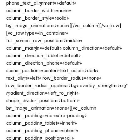
phone_text_alignment=»default»
column_border_width=»none»
column_border_style=»solid»
bg_image_animation=»none»][/vc_column][/vc_row]
[vc_row type=»in_container»
full_screen_row_position=»middle»
column_margin=»default» column_direction=»default»
column_direction_tablet=»default»
column_direction_phone=»default»
scene_position=»center» text_color=»dark»
text_align=»left» row_border_radius=»none»
row_border_radius_applies=»bg» overlay_strength=»0.3″
gradient_direction=»left_to_right»
shape_divider_position=»bottom»
bg_image_animation=»none»][vc_column
column_padding=»no-extra-padding»
column_padding_tablet=»inherit»
column_padding_phone=»inherit»
column_padding_position=»all»