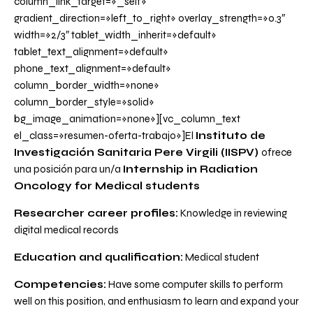
column_link_target=»_self»
gradient_direction=»left_to_right» overlay_strength=»0.3″
width=»2/3″ tablet_width_inherit=»default»
tablet_text_alignment=»default»
phone_text_alignment=»default»
column_border_width=»none»
column_border_style=»solid»
bg_image_animation=»none»][vc_column_text
el_class=»resumen-oferta-trabajo»]El
Instituto de
Investigación Sanitaria Pere Virgili (IISPV)
ofrece
una posición para un/a
Internship in Radiation
Oncology for Medical students
Researcher career profiles:
Knowledge in reviewing
digital medical records
Education and qualification:
Medical student
Competencies:
Have some computer skills to perform
well on this position, and enthusiasm to learn and expand your