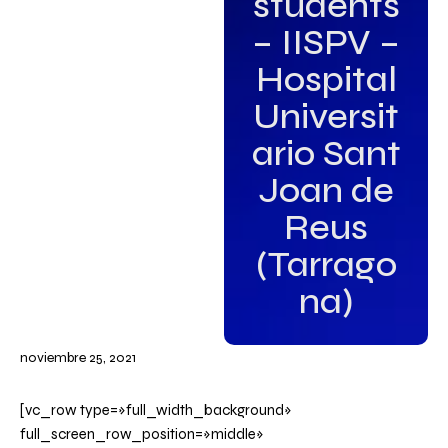
students
– IISPV –
Hospital
Universit
ario Sant
Joan de
Reus
(Tarrago
na)
noviembre 25, 2021
[vc_row type=»full_width_background»
full_screen_row_position=»middle»