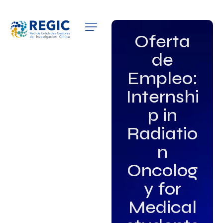
QUIÉNES SOMOS
Oferta
de
SERVICIOS
Empleo:
PATROCINADORES
Internshi
EMPLEO
p in
Radiatio
GRUPOS DE INTERÉS
n
NOTICIAS
Oncolog
y for
Medical