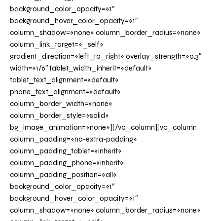
background_color_opacity=»1″
background_hover_color_opacity=»1″
column_shadow=»none» column_border_radius=»none»
column_link_target=»_self»
gradient_direction=»left_to_right» overlay_strength=»0.3″
width=»1/6″ tablet_width_inherit=»default»
tablet_text_alignment=»default»
phone_text_alignment=»default»
column_border_width=»none»
column_border_style=»solid»
bg_image_animation=»none»][/vc_column][vc_column
column_padding=»no-extra-padding»
column_padding_tablet=»inherit»
column_padding_phone=»inherit»
column_padding_position=»all»
background_color_opacity=»1″
background_hover_color_opacity=»1″
column_shadow=»none» column_border_radius=»none»