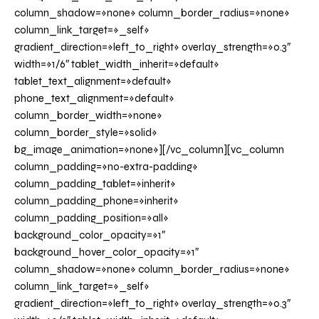
column_shadow=»none» column_border_radius=»none»
column_link_target=»_self»
gradient_direction=»left_to_right» overlay_strength=»0.3″
width=»1/6″ tablet_width_inherit=»default»
tablet_text_alignment=»default»
phone_text_alignment=»default»
column_border_width=»none»
column_border_style=»solid»
bg_image_animation=»none»][/vc_column][vc_column
column_padding=»no-extra-padding»
column_padding_tablet=»inherit»
column_padding_phone=»inherit»
column_padding_position=»all»
background_color_opacity=»1″
background_hover_color_opacity=»1″
column_shadow=»none» column_border_radius=»none»
column_link_target=»_self»
gradient_direction=»left_to_right» overlay_strength=»0.3″