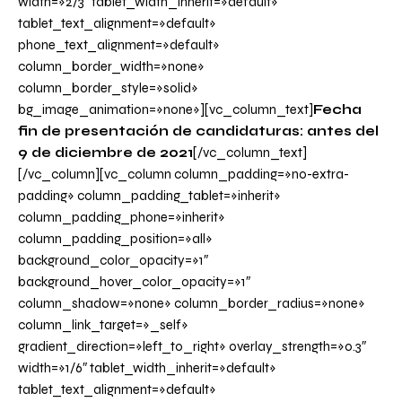
width=»2/3″ tablet_width_inherit=»default»
tablet_text_alignment=»default»
phone_text_alignment=»default»
column_border_width=»none»
column_border_style=»solid»
bg_image_animation=»none»][vc_column_text]
Fecha
fin de presentación de candidaturas: antes del
9 de diciembre de 2021
[/vc_column_text]
[/vc_column][vc_column column_padding=»no-extra-
padding» column_padding_tablet=»inherit»
column_padding_phone=»inherit»
column_padding_position=»all»
background_color_opacity=»1″
background_hover_color_opacity=»1″
column_shadow=»none» column_border_radius=»none»
column_link_target=»_self»
gradient_direction=»left_to_right» overlay_strength=»0.3″
width=»1/6″ tablet_width_inherit=»default»
tablet_text_alignment=»default»