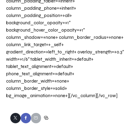
column_padding_tablet=»inherit»
column_padding_phone=»inherit»
column_padding_position=»all»
background_color_opacity=»1″
background_hover_color_opacity=»1″
column_shadow=»none» column_border_radius=»none»
column_link_target=»_self»
gradient_direction=»left_to_right» overlay_strength=»0.3″
width=»1/6″ tablet_width_inherit=»default»
tablet_text_alignment=»default»
phone_text_alignment=»default»
column_border_width=»none»
column_border_style=»solid»
bg_image_animation=»none»][/vc_column][/vc_row]