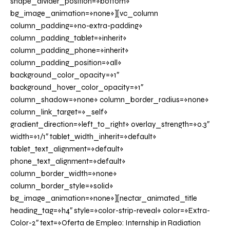
shape_divider_position=»bottom»
bg_image_animation=»none»][vc_column
column_padding=»no-extra-padding»
column_padding_tablet=»inherit»
column_padding_phone=»inherit»
column_padding_position=»all»
background_color_opacity=»1″
background_hover_color_opacity=»1″
column_shadow=»none» column_border_radius=»none»
column_link_target=»_self»
gradient_direction=»left_to_right» overlay_strength=»0.3″
width=»1/1″ tablet_width_inherit=»default»
tablet_text_alignment=»default»
phone_text_alignment=»default»
column_border_width=»none»
column_border_style=»solid»
bg_image_animation=»none»][nectar_animated_title
heading_tag=»h4″ style=»color-strip-reveal» color=»Extra-
Color-2″ text=»Oferta de Empleo: Internship in Radiation