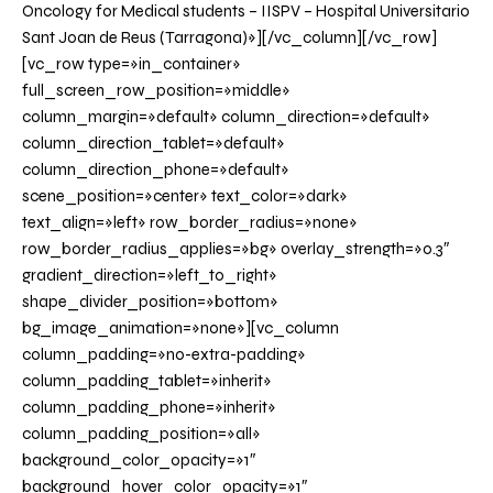
Oncology for Medical students – IISPV – Hospital Universitario
Sant Joan de Reus (Tarragona)»][/vc_column][/vc_row]
[vc_row type=»in_container»
full_screen_row_position=»middle»
column_margin=»default» column_direction=»default»
column_direction_tablet=»default»
column_direction_phone=»default»
scene_position=»center» text_color=»dark»
text_align=»left» row_border_radius=»none»
row_border_radius_applies=»bg» overlay_strength=»0.3″
gradient_direction=»left_to_right»
shape_divider_position=»bottom»
bg_image_animation=»none»][vc_column
column_padding=»no-extra-padding»
column_padding_tablet=»inherit»
column_padding_phone=»inherit»
column_padding_position=»all»
background_color_opacity=»1″
background_hover_color_opacity=»1″