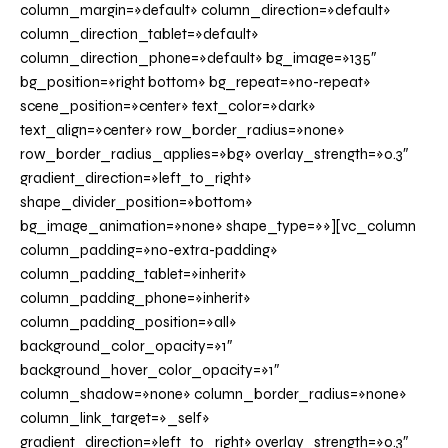
column_margin=»default» column_direction=»default»
column_direction_tablet=»default»
column_direction_phone=»default» bg_image=»135″
bg_position=»right bottom» bg_repeat=»no-repeat»
scene_position=»center» text_color=»dark»
text_align=»center» row_border_radius=»none»
row_border_radius_applies=»bg» overlay_strength=»0.3″
gradient_direction=»left_to_right»
shape_divider_position=»bottom»
bg_image_animation=»none» shape_type=»»][vc_column
column_padding=»no-extra-padding»
column_padding_tablet=»inherit»
column_padding_phone=»inherit»
column_padding_position=»all»
background_color_opacity=»1″
background_hover_color_opacity=»1″
column_shadow=»none» column_border_radius=»none»
column_link_target=»_self»
gradient_direction=»left_to_right» overlay_strength=»0.3″