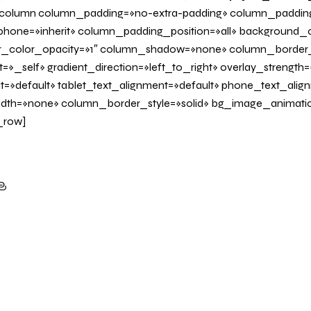
olumn column_padding=»no-extra-padding» column_padding_
one=»inherit» column_padding_position=»all» background_c
_color_opacity=»1″ column_shadow=»none» column_border
=»_self» gradient_direction=»left_to_right» overlay_strength=»
it=»default» tablet_text_alignment=»default» phone_text_alig
dth=»none» column_border_style=»solid» bg_image_animati
_row]