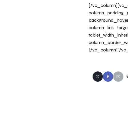
[/vc_column][vc_c
column_padding_ph
background_hover
column_link_target
tablet_width_inher
column_border_wi
[/vc_column][/vc