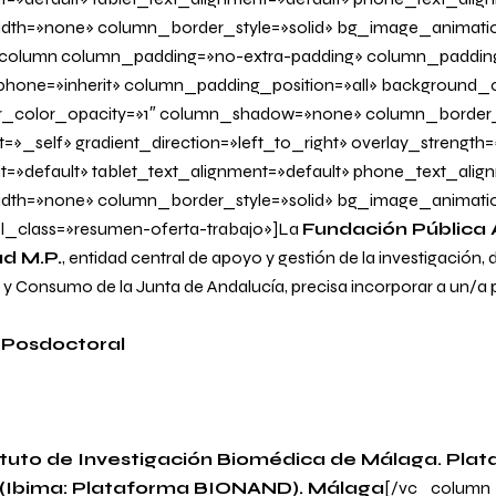
dth=»none» column_border_style=»solid» bg_image_animati
olumn column_padding=»no-extra-padding» column_padding_
one=»inherit» column_padding_position=»all» background_c
_color_opacity=»1″ column_shadow=»none» column_border
=»_self» gradient_direction=»left_to_right» overlay_strength=
it=»default» tablet_text_alignment=»default» phone_text_alig
dth=»none» column_border_style=»solid» bg_image_animati
l_class=»resumen-oferta-trabajo»]La
Fundación Pública
ud M.P.
, entidad central de apoyo y gestión de la investigación,
 y Consumo de la Junta de Andalucía, precisa incorporar a un/a 
 Posdoctoral
tituto de Investigación Biomédica de Málaga. Pla
(Ibima: Plataforma BIONAND). Málaga
[/vc_column_