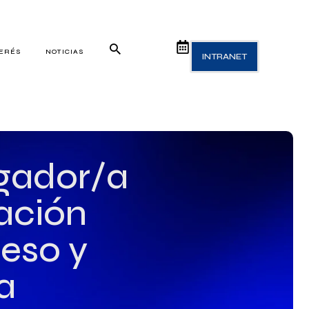
TERÉS
NOTICIAS
INTRANET
igador/a
ación
eso y
a