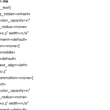
n de
_text]
tablet=»inherit»
olor_opacity=»1″
_radius=»none»
0.3″ width=»1/6″
nment=»default»
on=»none»]
»middle»
»default»
xt_align=»left»
0.3″
_animation=»none»]
it»
olor_opacity=»1″
_radius=»none»
0.3″ width=»1/6″
nment=»default»