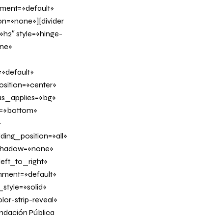
nment=»default»
n=»none»][divider
h2″ style=»hinge-
ine»
»default»
sition=»center»
us_applies=»bg»
on=»bottom»
»
ing_position=»all»
_shadow=»none»
eft_to_right»
gnment=»default»
tyle=»solid»
or-strip-reveal»
undación Pública