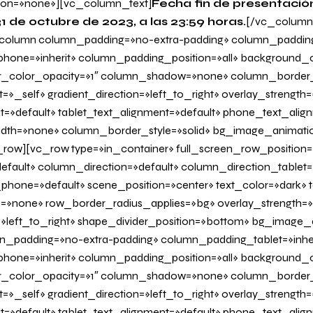
on=»none»][vc_column_text]
Fecha fin de presentació
1 de octubre de 2023, a las 23:59 horas.
[/vc_column
olumn column_padding=»no-extra-padding» column_padding_
one=»inherit» column_padding_position=»all» background_c
_color_opacity=»1″ column_shadow=»none» column_border
=»_self» gradient_direction=»left_to_right» overlay_strength=»
it=»default» tablet_text_alignment=»default» phone_text_alig
dth=»none» column_border_style=»solid» bg_image_animati
row][vc_row type=»in_container» full_screen_row_position=
fault» column_direction=»default» column_direction_tablet=
hone=»default» scene_position=»center» text_color=»dark» te
=»none» row_border_radius_applies=»bg» overlay_strength=»
n=»left_to_right» shape_divider_position=»bottom» bg_image
_padding=»no-extra-padding» column_padding_tablet=»inher
one=»inherit» column_padding_position=»all» background_c
_color_opacity=»1″ column_shadow=»none» column_border
=»_self» gradient_direction=»left_to_right» overlay_strength=»
it=»default» tablet_text_alignment=»default» phone_text_alig