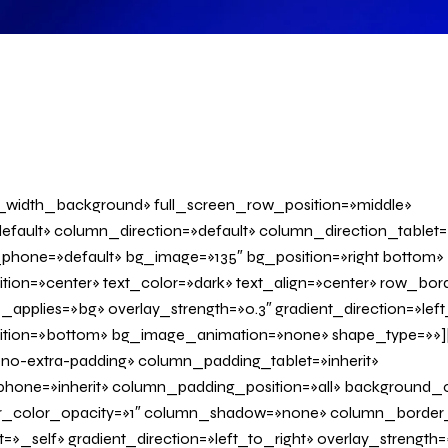
l_width_background» full_screen_row_position=»middle»
fault» column_direction=»default» column_direction_tablet=
phone=»default» bg_image=»135″ bg_position=»right bottom»
tion=»center» text_color=»dark» text_align=»center» row_bo
applies=»bg» overlay_strength=»0.3″ gradient_direction=»left
sition=»bottom» bg_image_animation=»none» shape_type=»»
o-extra-padding» column_padding_tablet=»inherit»
one=»inherit» column_padding_position=»all» background_c
_color_opacity=»1″ column_shadow=»none» column_border
»_self» gradient_direction=»left_to_right» overlay_strength=»