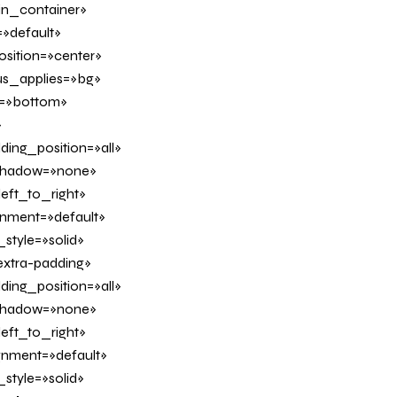
in_container»
»default»
sition=»center»
us_applies=»bg»
on=»bottom»
»
ing_position=»all»
_shadow=»none»
eft_to_right»
ignment=»default»
tyle=»solid»
xtra-padding»
ing_position=»all»
_shadow=»none»
eft_to_right»
ignment=»default»
tyle=»solid»