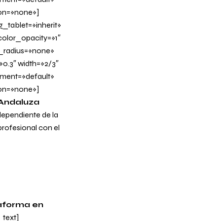
on=»none»]
tablet=»inherit»
olor_opacity=»1″
_radius=»none»
»0.3″ width=»2/3″
nment=»default»
on=»none»]
 Andaluza
 dependiente de la
profesional con el
taforma en
text]