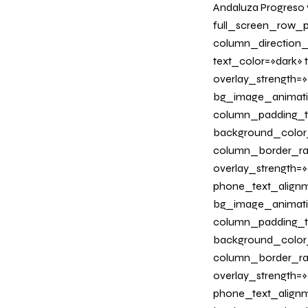
Andaluza Progreso 
full_screen_row_p
column_direction_
text_color=»dark»
overlay_strength=»
bg_image_animati
column_padding_ta
background_color
column_border_radi
overlay_strength=»0
phone_text_alignm
bg_image_animati
column_padding_ta
background_color
column_border_radi
overlay_strength=»
phone_text_alignm