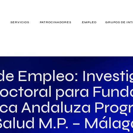
S
SERVICIOS
PATROCINADORES
EMPLEO
GRUPOS DE IN
RES
de Empleo: Invest
octoral para Fund
TERÉS
ica Andaluza Progr
Salud M.P. – Málag