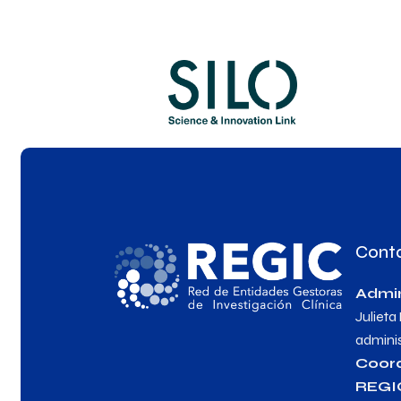
Cont
Admin
Julieta
admini
Coor
REGI