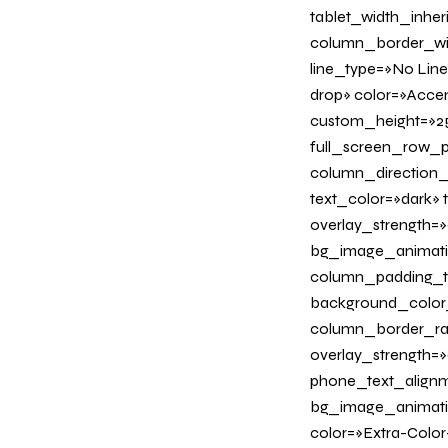
tablet_width_inher
column_border_wid
line_type=»No Line
drop» color=»Acce
custom_height=»25
full_screen_row_p
column_direction_
text_color=»dark»
overlay_strength=»
bg_image_animati
column_padding_ta
background_color
column_border_radi
overlay_strength=»0
phone_text_alignm
bg_image_animation
color=»Extra-Color