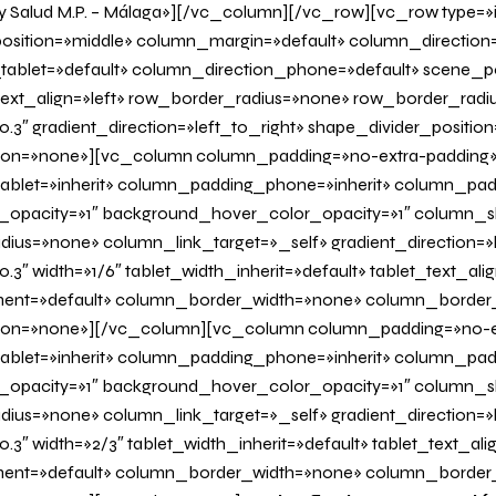
y Salud M.P. – Málaga»][/vc_column][/vc_row][vc_row type=»
osition=»middle» column_margin=»default» column_direction=
tablet=»default» column_direction_phone=»default» scene_po
 text_align=»left» row_border_radius=»none» row_border_radi
0.3″ gradient_direction=»left_to_right» shape_divider_positi
on=»none»][vc_column column_padding=»no-extra-padding
blet=»inherit» column_padding_phone=»inherit» column_padd
_opacity=»1″ background_hover_color_opacity=»1″ column
us=»none» column_link_target=»_self» gradient_direction=»l
.3″ width=»1/6″ tablet_width_inherit=»default» tablet_text_al
ent=»default» column_border_width=»none» column_border_s
on=»none»][/vc_column][vc_column column_padding=»no-e
blet=»inherit» column_padding_phone=»inherit» column_padd
_opacity=»1″ background_hover_color_opacity=»1″ column
us=»none» column_link_target=»_self» gradient_direction=»l
0.3″ width=»2/3″ tablet_width_inherit=»default» tablet_text_al
ent=»default» column_border_width=»none» column_border_s