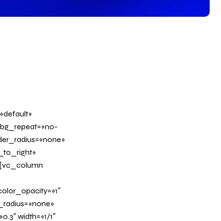
»default»
 bg_repeat=»no-
rder_radius=»none»
_to_right»
][vc_column
olor_opacity=»1″
_radius=»none»
0.3″ width=»1/1″