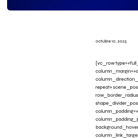
octubre 10, 2023
[vc_row type=»ful
column_margin=»de
column_direction_
repeat» scene_posi
row_border_radius_
shape_divider_po
column_padding=»n
column_padding_ph
background_hover
column_link_target=