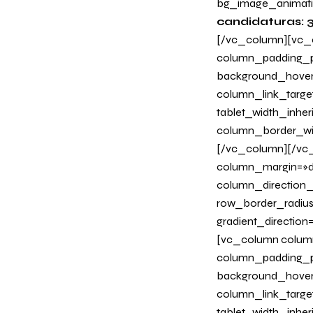
bg_image_animati
candidaturas: 3
[/vc_column][vc_c
column_padding_ph
background_hover
column_link_target
tablet_width_inher
column_border_wi
[/vc_column][/vc_
column_margin=»de
column_direction_p
row_border_radius
gradient_directio
[vc_column column
column_padding_ph
background_hover
column_link_target
tablet_width_inher