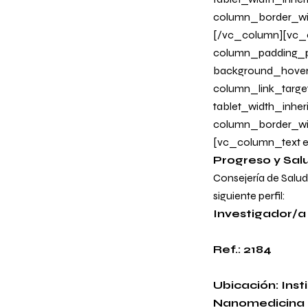
column_border_wi
[/vc_column][vc_c
column_padding_ph
background_hover
column_link_target
tablet_width_inher
column_border_wi
[vc_column_text e
Progreso y Sal
Consejería de Salud
siguiente perfil:
Investigador/a
Ref.: 2184
Ubicación: Ins
Nanomedicina 