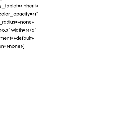
tablet=»inherit»
olor_opacity=»1″
_radius=»none»
0.3″ width=»1/6″
nment=»default»
on=»none»]