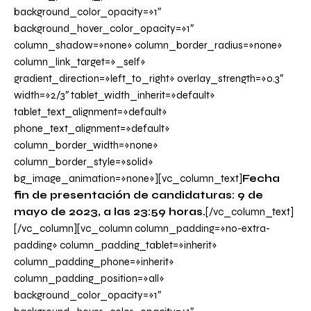
background_color_opacity=»1″
background_hover_color_opacity=»1″
column_shadow=»none» column_border_radius=»none»
column_link_target=»_self»
gradient_direction=»left_to_right» overlay_strength=»0.3″
width=»2/3″ tablet_width_inherit=»default»
tablet_text_alignment=»default»
phone_text_alignment=»default»
column_border_width=»none»
column_border_style=»solid»
bg_image_animation=»none»][vc_column_text]
Fecha
fin de presentación de candidaturas: 9 de
mayo de 2023, a las 23:59 horas.
[/vc_column_text]
[/vc_column][vc_column column_padding=»no-extra-
padding» column_padding_tablet=»inherit»
column_padding_phone=»inherit»
column_padding_position=»all»
background_color_opacity=»1″