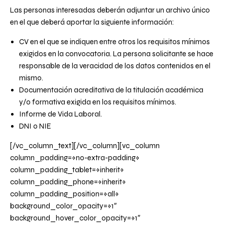
Las personas interesadas deberán adjuntar un archivo único
en el que deberá aportar la siguiente información:
CV en el que se indiquen entre otros los requisitos mínimos
exigidos en la convocatoria. La persona solicitante se hace
responsable de la veracidad de los datos contenidos en el
mismo.
Documentación acreditativa de la titulación académica
y/o formativa exigida en los requisitos mínimos.
Informe de Vida Laboral.
DNI o NIE
[/vc_column_text][/vc_column][vc_column
column_padding=»no-extra-padding»
column_padding_tablet=»inherit»
column_padding_phone=»inherit»
column_padding_position=»all»
background_color_opacity=»1″
background_hover_color_opacity=»1″