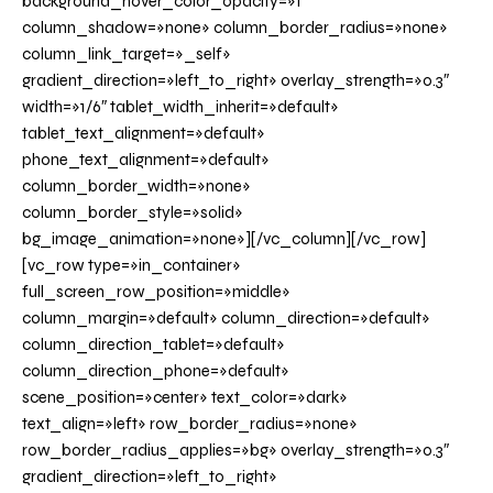
background_hover_color_opacity=»1″
column_shadow=»none» column_border_radius=»none»
column_link_target=»_self»
gradient_direction=»left_to_right» overlay_strength=»0.3″
width=»1/6″ tablet_width_inherit=»default»
tablet_text_alignment=»default»
phone_text_alignment=»default»
column_border_width=»none»
column_border_style=»solid»
bg_image_animation=»none»][/vc_column][/vc_row]
[vc_row type=»in_container»
full_screen_row_position=»middle»
column_margin=»default» column_direction=»default»
column_direction_tablet=»default»
column_direction_phone=»default»
scene_position=»center» text_color=»dark»
text_align=»left» row_border_radius=»none»
row_border_radius_applies=»bg» overlay_strength=»0.3″
gradient_direction=»left_to_right»