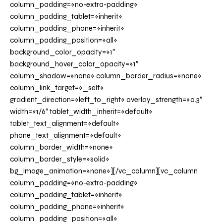
column_padding=»no-extra-padding»
column_padding_tablet=»inherit»
column_padding_phone=»inherit»
column_padding_position=»all»
background_color_opacity=»1″
background_hover_color_opacity=»1″
column_shadow=»none» column_border_radius=»none»
column_link_target=»_self»
gradient_direction=»left_to_right» overlay_strength=»0.3″
width=»1/6″ tablet_width_inherit=»default»
tablet_text_alignment=»default»
phone_text_alignment=»default»
column_border_width=»none»
column_border_style=»solid»
bg_image_animation=»none»][/vc_column][vc_column
column_padding=»no-extra-padding»
column_padding_tablet=»inherit»
column_padding_phone=»inherit»
column_padding_position=»all»