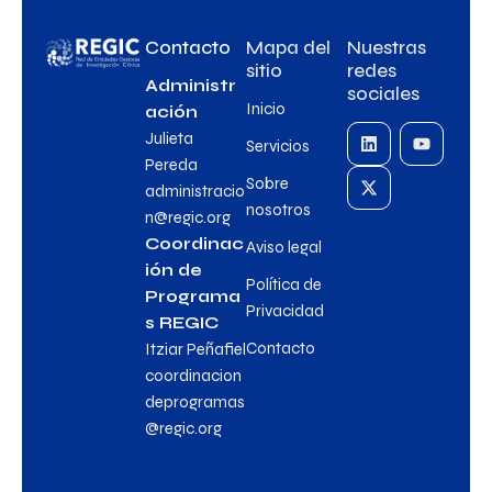
Contacto
Mapa del
Nuestras
sitio
redes
Administr
sociales
Inicio
ación
Julieta
Servicios
Pereda
Sobre
administracio
nosotros
n@regic.org
Coordinac
Aviso legal
ión de
Política de
Programa
Privacidad
s REGIC
Contacto
Itziar Peñafiel
coordinacion
deprogramas
@regic.org