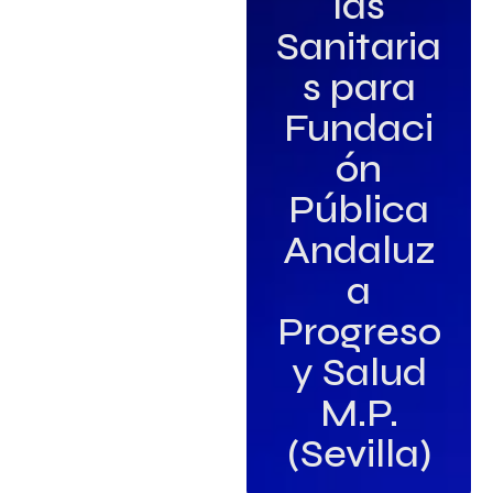
ías
Sanitaria
s para
Fundaci
ón
Pública
Andaluz
a
Progreso
y Salud
M.P.
(Sevilla)