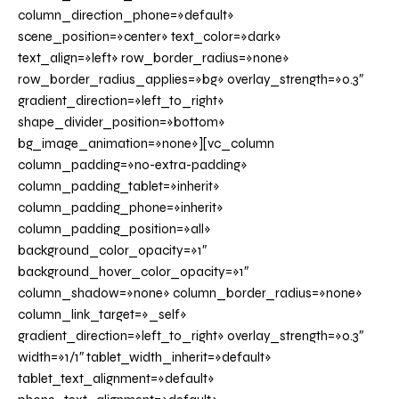
column_direction_phone=»default»
scene_position=»center» text_color=»dark»
text_align=»left» row_border_radius=»none»
row_border_radius_applies=»bg» overlay_strength=»0.3″
gradient_direction=»left_to_right»
shape_divider_position=»bottom»
bg_image_animation=»none»][vc_column
column_padding=»no-extra-padding»
column_padding_tablet=»inherit»
column_padding_phone=»inherit»
column_padding_position=»all»
background_color_opacity=»1″
background_hover_color_opacity=»1″
column_shadow=»none» column_border_radius=»none»
column_link_target=»_self»
gradient_direction=»left_to_right» overlay_strength=»0.3″
width=»1/1″ tablet_width_inherit=»default»
tablet_text_alignment=»default»