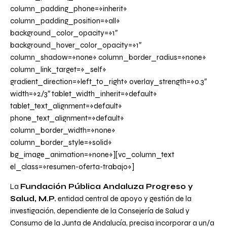
column_padding_phone=»inherit»
column_padding_position=»all»
background_color_opacity=»1″
background_hover_color_opacity=»1″
column_shadow=»none» column_border_radius=»none»
column_link_target=»_self»
gradient_direction=»left_to_right» overlay_strength=»0.3″
width=»2/3″ tablet_width_inherit=»default»
tablet_text_alignment=»default»
phone_text_alignment=»default»
column_border_width=»none»
column_border_style=»solid»
bg_image_animation=»none»][vc_column_text
el_class=»resumen-oferta-trabajo»]
La
Fundación Pública Andaluza Progreso y
Salud, M.P.
entidad central de apoyo y gestión de la
investigación, dependiente de la Consejería de Salud y
Consumo de la Junta de Andalucía, precisa incorporar a un/a