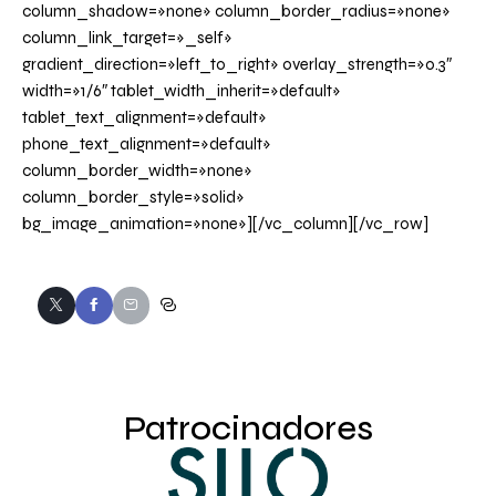
column_shadow=»none» column_border_radius=»none»
column_link_target=»_self»
gradient_direction=»left_to_right» overlay_strength=»0.3″
width=»1/6″ tablet_width_inherit=»default»
tablet_text_alignment=»default»
phone_text_alignment=»default»
column_border_width=»none»
column_border_style=»solid»
bg_image_animation=»none»][/vc_column][/vc_row]
Patrocinadores