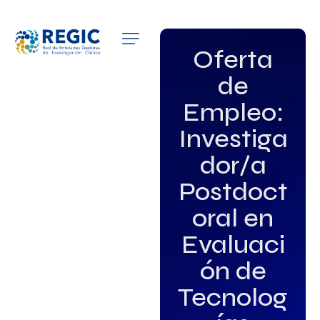
QUIÉNES SOMOS
Oferta
de
SERVICIOS
Empleo:
PATROCINADORES
Investiga
EMPLEO
dor/a
Postdoct
GRUPOS DE INTERÉS
oral en
NOTICIAS
Evaluaci
ón de
Tecnolog