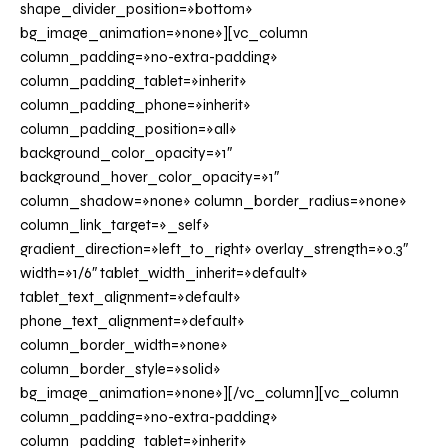
shape_divider_position=»bottom»
bg_image_animation=»none»][vc_column
column_padding=»no-extra-padding»
column_padding_tablet=»inherit»
column_padding_phone=»inherit»
column_padding_position=»all»
background_color_opacity=»1″
background_hover_color_opacity=»1″
column_shadow=»none» column_border_radius=»none»
column_link_target=»_self»
gradient_direction=»left_to_right» overlay_strength=»0.3″
width=»1/6″ tablet_width_inherit=»default»
tablet_text_alignment=»default»
phone_text_alignment=»default»
column_border_width=»none»
column_border_style=»solid»
bg_image_animation=»none»][/vc_column][vc_column
column_padding=»no-extra-padding»
column_padding_tablet=»inherit»