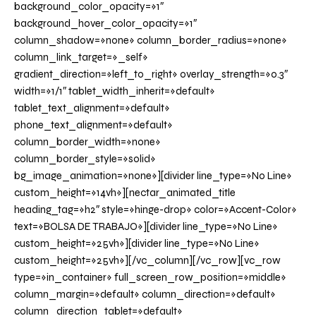
background_color_opacity=»1″
background_hover_color_opacity=»1″
column_shadow=»none» column_border_radius=»none»
column_link_target=»_self»
gradient_direction=»left_to_right» overlay_strength=»0.3″
width=»1/1″ tablet_width_inherit=»default»
tablet_text_alignment=»default»
phone_text_alignment=»default»
column_border_width=»none»
column_border_style=»solid»
bg_image_animation=»none»][divider line_type=»No Line»
custom_height=»14vh»][nectar_animated_title
heading_tag=»h2″ style=»hinge-drop» color=»Accent-Color»
text=»BOLSA DE TRABAJO»][divider line_type=»No Line»
custom_height=»25vh»][divider line_type=»No Line»
custom_height=»25vh»][/vc_column][/vc_row][vc_row
type=»in_container» full_screen_row_position=»middle»
column_margin=»default» column_direction=»default»
column_direction_tablet=»default»