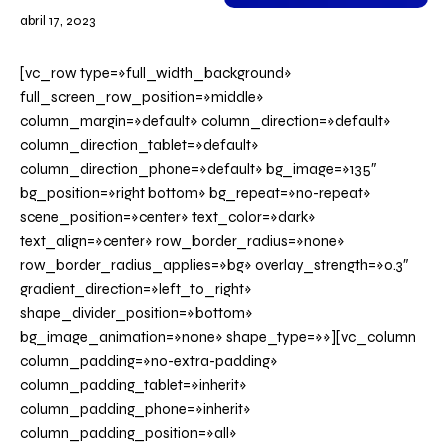
abril 17, 2023
[vc_row type=»full_width_background»
full_screen_row_position=»middle»
column_margin=»default» column_direction=»default»
column_direction_tablet=»default»
column_direction_phone=»default» bg_image=»135″
bg_position=»right bottom» bg_repeat=»no-repeat»
scene_position=»center» text_color=»dark»
text_align=»center» row_border_radius=»none»
row_border_radius_applies=»bg» overlay_strength=»0.3″
gradient_direction=»left_to_right»
shape_divider_position=»bottom»
bg_image_animation=»none» shape_type=»»][vc_column
column_padding=»no-extra-padding»
column_padding_tablet=»inherit»
column_padding_phone=»inherit»
column_padding_position=»all»