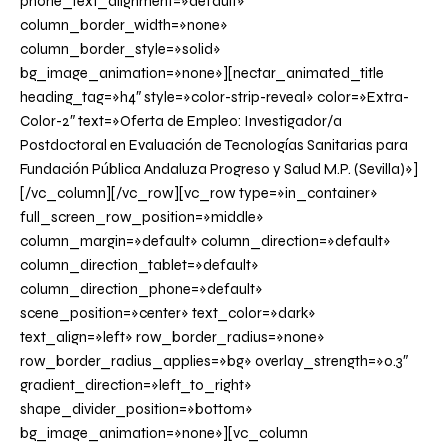
phone_text_alignment=»default»
column_border_width=»none»
column_border_style=»solid»
bg_image_animation=»none»][nectar_animated_title
heading_tag=»h4″ style=»color-strip-reveal» color=»Extra-
Color-2″ text=»Oferta de Empleo: Investigador/a
Postdoctoral en Evaluación de Tecnologías Sanitarias para
Fundación Pública Andaluza Progreso y Salud M.P. (Sevilla)»]
[/vc_column][/vc_row][vc_row type=»in_container»
full_screen_row_position=»middle»
column_margin=»default» column_direction=»default»
column_direction_tablet=»default»
column_direction_phone=»default»
scene_position=»center» text_color=»dark»
text_align=»left» row_border_radius=»none»
row_border_radius_applies=»bg» overlay_strength=»0.3″
gradient_direction=»left_to_right»
shape_divider_position=»bottom»
bg_image_animation=»none»][vc_column