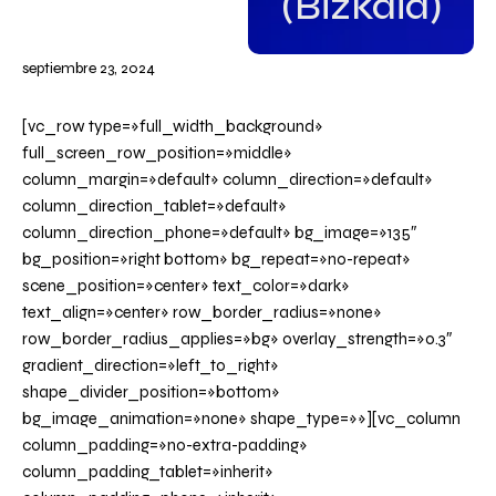
(Bizkaia)
septiembre 23, 2024
[vc_row type=»full_width_background»
full_screen_row_position=»middle»
column_margin=»default» column_direction=»default»
column_direction_tablet=»default»
column_direction_phone=»default» bg_image=»135″
bg_position=»right bottom» bg_repeat=»no-repeat»
scene_position=»center» text_color=»dark»
text_align=»center» row_border_radius=»none»
row_border_radius_applies=»bg» overlay_strength=»0.3″
gradient_direction=»left_to_right»
shape_divider_position=»bottom»
bg_image_animation=»none» shape_type=»»][vc_column
column_padding=»no-extra-padding»
column_padding_tablet=»inherit»