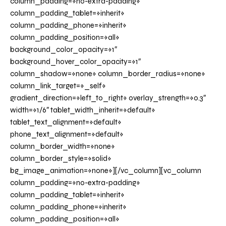
column_padding=»no-extra-padding»
column_padding_tablet=»inherit»
column_padding_phone=»inherit»
column_padding_position=»all»
background_color_opacity=»1″
background_hover_color_opacity=»1″
column_shadow=»none» column_border_radius=»none»
column_link_target=»_self»
gradient_direction=»left_to_right» overlay_strength=»0.3″
width=»1/6″ tablet_width_inherit=»default»
tablet_text_alignment=»default»
phone_text_alignment=»default»
column_border_width=»none»
column_border_style=»solid»
bg_image_animation=»none»][/vc_column][vc_column
column_padding=»no-extra-padding»
column_padding_tablet=»inherit»
column_padding_phone=»inherit»
column_padding_position=»all»