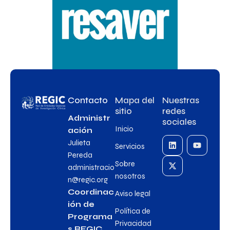
Contacto
Mapa del
Nuestras
sitio
redes
Administr
sociales
Inicio
ación
Julieta
Servicios
Pereda
Sobre
administracio
nosotros
n@regic.org
Coordinac
Aviso legal
ión de
Política de
Programa
Privacidad
s REGIC