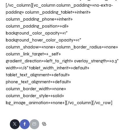
[/vc_column][vc_column column_padding=»no-extra-
padding» column_padding_tablet=»inherit»
column_padding_phone=»inherit»
column_padding_position=»all»
background_color_opacity=»1″
background_hover_color_opacity=»1″
column_shadow=»none» column_border_radius=»none»
column_link_target=»_self»
gradient_direction=»left_to_right» overlay_strength=»0.3″
width=»1/6″ tablet_width_inherit=»default»
tablet_text_alignment=»default»
phone_text_alignment=»default»
column_border_width=»none»
column_border_style=»solid»
bg_image_animation=»none»][/vc_column][/vc_row]