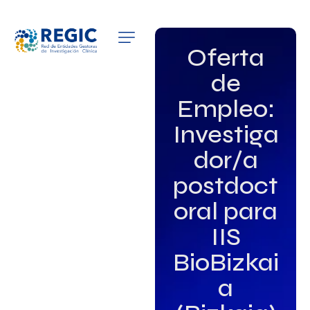
QUIÉNES SOMOS
Oferta
de
SERVICIOS
Empleo:
PATROCINADORES
Investiga
EMPLEO
dor/a
postdoct
GRUPOS DE INTERÉS
oral para
NOTICIAS
IIS
BioBizkai
a