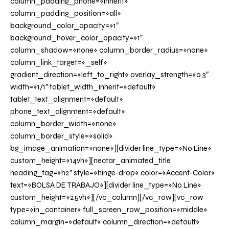
column_padding_phone=»inherit»
column_padding_position=»all»
background_color_opacity=»1″
background_hover_color_opacity=»1″
column_shadow=»none» column_border_radius=»none»
column_link_target=»_self»
gradient_direction=»left_to_right» overlay_strength=»0.3″
width=»1/1″ tablet_width_inherit=»default»
tablet_text_alignment=»default»
phone_text_alignment=»default»
column_border_width=»none»
column_border_style=»solid»
bg_image_animation=»none»][divider line_type=»No Line»
custom_height=»14vh»][nectar_animated_title
heading_tag=»h2″ style=»hinge-drop» color=»Accent-Color»
text=»BOLSA DE TRABAJO»][divider line_type=»No Line»
custom_height=»25vh»][/vc_column][/vc_row][vc_row
type=»in_container» full_screen_row_position=»middle»
column_margin=»default» column_direction=»default»