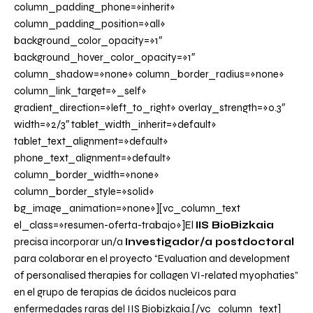
column_padding_phone=»inherit»
column_padding_position=»all»
background_color_opacity=»1″
background_hover_color_opacity=»1″
column_shadow=»none» column_border_radius=»none»
column_link_target=»_self»
gradient_direction=»left_to_right» overlay_strength=»0.3″
width=»2/3″ tablet_width_inherit=»default»
tablet_text_alignment=»default»
phone_text_alignment=»default»
column_border_width=»none»
column_border_style=»solid»
bg_image_animation=»none»][vc_column_text
el_class=»resumen-oferta-trabajo»]El
IIS BioBizkaia
precisa incorporar un/a
Investigador/a postdoctoral
para colaborar en el proyecto “Evaluation and development
of personalised therapies for collagen VI-related myophaties”
en el grupo de terapias de ácidos nucleicos para
enfermedades raras del IIS Biobizkaia.[/vc_column_text]