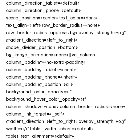
column_direction_tablet=»default»
column_direction_phone=»default»
scene_position=»center» text_color=»dark»
text_align=»left» row_border_radius=»none»
row_border_radius_applies=»bg» overlay_strength=»0.3″
gradient_direction=»left_to_right»
shape_divider_position=»bottom»
bg_image_animation=»none»][vc_column
column_padding=»no-extra-padding»
column_padding_tablet=»inherit»
column_padding_phone=»inherit»
column_padding_position=»all»
background_color_opacity=»1″
background_hover_color_opacity=»1″
column_shadow=»none» column_border_radius=»none»
column_link_target=»_self»
gradient_direction=»left_to_right» overlay_strength=»0.3″
width=»1/1″ tablet_width_inherit=»default»
tablet_text_alignment=»default»