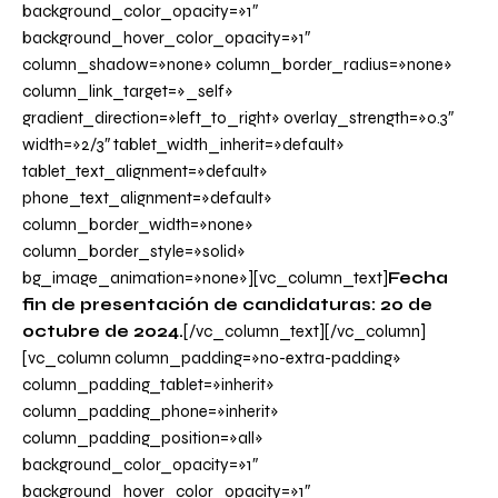
background_color_opacity=»1″
background_hover_color_opacity=»1″
column_shadow=»none» column_border_radius=»none»
column_link_target=»_self»
gradient_direction=»left_to_right» overlay_strength=»0.3″
width=»2/3″ tablet_width_inherit=»default»
tablet_text_alignment=»default»
phone_text_alignment=»default»
column_border_width=»none»
column_border_style=»solid»
bg_image_animation=»none»][vc_column_text]
Fecha
fin de presentación de candidaturas: 20 de
octubre de 2024
.
[/vc_column_text][/vc_column]
[vc_column column_padding=»no-extra-padding»
column_padding_tablet=»inherit»
column_padding_phone=»inherit»
column_padding_position=»all»
background_color_opacity=»1″
background_hover_color_opacity=»1″