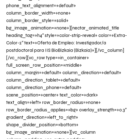
phone_text_alignment=»default»
column_border_width=»none»
column_border_style=»solid»
bg_image_animation=»none»][nectar_animated_title
heading_tag=»h4″ style=»color-strip-reveal» color=»Extra-
Color-2″ text=»Oferta de Empleo: Investigador/a
postdoctoral para IIS BioBizkaia (Bizkaia)»][/vc_column]
[/vc_row][vc_row type=»in_container»
full_screen_row_position=»middle»
column_margin=»default» column_direction=»default»
column_direction_tablet=»default»
column_direction_phone=»default»
scene_position=»center» text_color=»dark»
text_align=»left» row_border_radius=»none»
row_border_radius_applies=»bg» overlay_strength=»0.3″
gradient_direction=»left_to_right»
shape_divider_position=»bottom»
bg_image_animation=»none»][vc_column