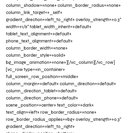
column_shadow=»none» column_border_radius=»none»
column_link_target=»_self»
gradient_direction=»left_to_right» overlay_strength=»0.3″
width=»1/6″ tablet_width_inherit=»default»
tablet_text_alignment=»default»
phone_text_alignment=»default»
column_border_width=»none»
column_border_style=»solid»
bg_image_animation=»none»][/vc_column][/vc_row]
[vc_row type=»in_container»
full_screen_row_position=»middle»
column_margin=»default» column_direction=»default»
column_direction_tablet=»default»
column_direction_phone=»default»
scene_position=»center» text_color=»dark»
text_align=»left» row_border_radius=»none»
row_border_radius_applies=»bg» overlay_strength=»0.3″
gradient_direction=»left_to_right»