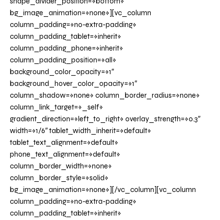
shape_divider_position=»bottom»
bg_image_animation=»none»][vc_column
column_padding=»no-extra-padding»
column_padding_tablet=»inherit»
column_padding_phone=»inherit»
column_padding_position=»all»
background_color_opacity=»1″
background_hover_color_opacity=»1″
column_shadow=»none» column_border_radius=»none»
column_link_target=»_self»
gradient_direction=»left_to_right» overlay_strength=»0.3″
width=»1/6″ tablet_width_inherit=»default»
tablet_text_alignment=»default»
phone_text_alignment=»default»
column_border_width=»none»
column_border_style=»solid»
bg_image_animation=»none»][/vc_column][vc_column
column_padding=»no-extra-padding»
column_padding_tablet=»inherit»