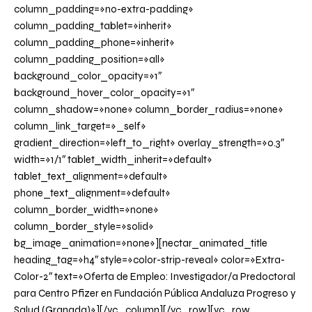
column_padding=»no-extra-padding»
column_padding_tablet=»inherit»
column_padding_phone=»inherit»
column_padding_position=»all»
background_color_opacity=»1″
background_hover_color_opacity=»1″
column_shadow=»none» column_border_radius=»none»
column_link_target=»_self»
gradient_direction=»left_to_right» overlay_strength=»0.3″
width=»1/1″ tablet_width_inherit=»default»
tablet_text_alignment=»default»
phone_text_alignment=»default»
column_border_width=»none»
column_border_style=»solid»
bg_image_animation=»none»][nectar_animated_title
heading_tag=»h4″ style=»color-strip-reveal» color=»Extra-
Color-2″ text=»Oferta de Empleo: Investigador/a Predoctoral
para Centro Pfizer en Fundación Pública Andaluza Progreso y
Salud (Granada)»][/vc_column][/vc_row][vc_row