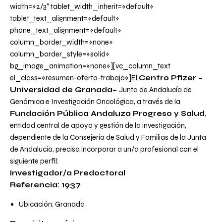
width=»2/3″ tablet_width_inherit=»default»
tablet_text_alignment=»default»
phone_text_alignment=»default»
column_border_width=»none»
column_border_style=»solid»
bg_image_animation=»none»][vc_column_text
el_class=»resumen-oferta-trabajo»]El
Centro Pfizer
–
Universidad de Granada
–
Junta de Andalucía de
Genómica e Investigación Oncológica, a través de la
Fundación Pública Andaluza Progreso y
Salud
,
entidad central de apoyo y gestión de la investigación,
dependiente de la Consejería de Salud y Familias de la Junta
de Andalucía, precisa incorporar a un/a profesional con el
siguiente perfil:
Investigador/a Predoctoral
Referencia: 1937
Ubicación: Granada