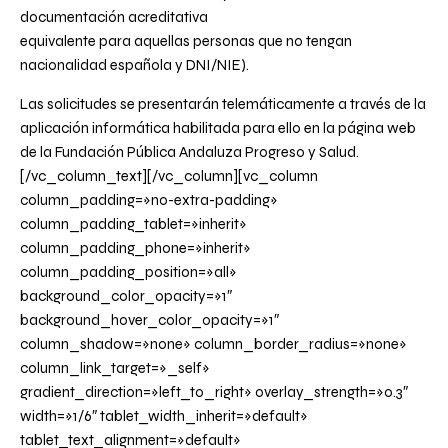
documentación acreditativa
equivalente para aquellas personas que no tengan
nacionalidad española y DNI/NIE).
Las solicitudes se presentarán telemáticamente a través de la
aplicación informática habilitada para ello en la
página web
de la Fundación Pública Andaluza Progreso y Salud.
[/vc_column_text][/vc_column][vc_column
column_padding=»no-extra-padding»
column_padding_tablet=»inherit»
column_padding_phone=»inherit»
column_padding_position=»all»
background_color_opacity=»1″
background_hover_color_opacity=»1″
column_shadow=»none» column_border_radius=»none»
column_link_target=»_self»
gradient_direction=»left_to_right» overlay_strength=»0.3″
width=»1/6″ tablet_width_inherit=»default»
tablet_text_alignment=»default»