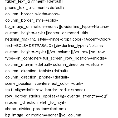
tablet_text_alignment=»default»
phone_text_alignment=»default»
column_border_width=»none»
column_border_style=»solid»
bg_image_animation=»none»][divider line_type=»No Line»
custom_height=»14vh»][nectar_animated_title
heading_tag=»h2″ style=»hinge-drop» color=»Accent-Color»
text=»BOLSA DE TRABAJO»][divider line_type=»No Line»
custom_height=»25vh»][/vc_column][/vc_row][vc_row
type=»in_container» full_screen_row_position=»middle»
column_margin=»default» column_direction=»default»
column_direction_tablet=»default»
column_direction_phone=»default»
scene_position=»center» text_color=»dark»
text_align=»left» row_border_radius=»none»
row_border_radius_applies=»bg» overlay_strength=»0.3″
gradient_direction=»left_to_right»
shape_divider_position=»bottom»
bg_image_animation=»none»][vc_column