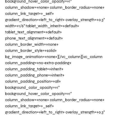
background_hover_color_opacity=»1″
column_shadow=»none» column_border_radius=»none»
column_link_target=»_self»
gradient_direction=»left_to_right» overlay_strength=»0.3″
width=»1/6″ tablet_width_inherit=»default»
tablet_text_alignment=»default»
phone_text_alignment=»default»
column_border_width=»none»
column_border_style=»solid»
bg_image_animation=»none»][/vc_column][vc_column
column_padding=»no-extra-padding»
column_padding_tablet=»inherit»
column_padding_phone=»inherit»
column_padding_position=»all»
background_color_opacity=»1″
background_hover_color_opacity=»1″
column_shadow=»none» column_border_radius=»none»
column_link_target=»_self»
gradient_direction=»left_to_right» overlay_strength=»0.3″