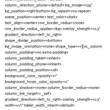
column_direction_phone=»default» bg_image=»135″
bg_position=»right bottom» bg_repeat=»no-repeat»
scene_position=»center» text_color=»dark»
text_align=»center» row_border_radius=»none»
row_border_radius_applies=»bg» overlay_strength=»0.3″
gradient_direction=»left_to_right»
shape_divider_position=»bottom»
bg_image_animation=»none» shape_type=»»][vc_column
column_padding=»no-extra-padding»
column_padding_tablet=»inherit»
column_padding_phone=»inherit»
column_padding_position=»all»
background_color_opacity=»1″
background_hover_color_opacity=»1″
column_shadow=»none» column_border_radius=»none»
column_link_target=»_self»
gradient_direction=»left_to_right» overlay_strength=»0.3″
width=»1/1″ tablet_width_inherit=»default»