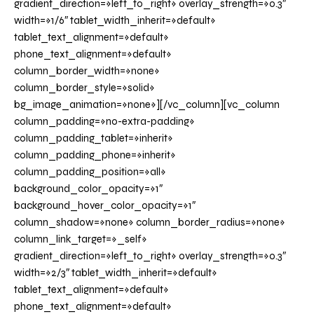
gradient_direction=»left_to_right» overlay_strength=»0.3″
width=»1/6″ tablet_width_inherit=»default»
tablet_text_alignment=»default»
phone_text_alignment=»default»
column_border_width=»none»
column_border_style=»solid»
bg_image_animation=»none»][/vc_column][vc_column
column_padding=»no-extra-padding»
column_padding_tablet=»inherit»
column_padding_phone=»inherit»
column_padding_position=»all»
background_color_opacity=»1″
background_hover_color_opacity=»1″
column_shadow=»none» column_border_radius=»none»
column_link_target=»_self»
gradient_direction=»left_to_right» overlay_strength=»0.3″
width=»2/3″ tablet_width_inherit=»default»
tablet_text_alignment=»default»
phone_text_alignment=»default»