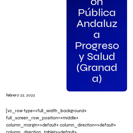
ón
Pública
Andaluz
a
Progreso
y Salud
(Granad
a)
febrero 22, 2022
[vc_row type=»full_width_background»
full_screen_row_position=»middle»
column_margin=»default» column_direction=»default»
column_direction_tablet=»default»