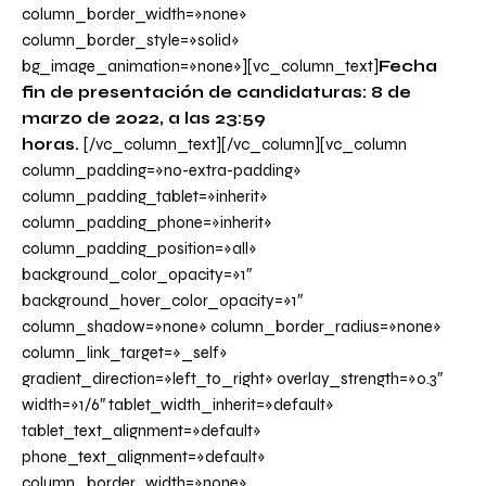
column_border_width=»none»
column_border_style=»solid»
bg_image_animation=»none»][vc_column_text]
Fecha
fin de presentación de candidaturas: 8 de
marzo de 2022, a las 23:59
horas.
[/vc_column_text][/vc_column][vc_column
column_padding=»no-extra-padding»
column_padding_tablet=»inherit»
column_padding_phone=»inherit»
column_padding_position=»all»
background_color_opacity=»1″
background_hover_color_opacity=»1″
column_shadow=»none» column_border_radius=»none»
column_link_target=»_self»
gradient_direction=»left_to_right» overlay_strength=»0.3″
width=»1/6″ tablet_width_inherit=»default»
tablet_text_alignment=»default»
phone_text_alignment=»default»
column_border_width=»none»