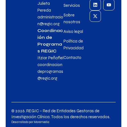
Julieta
Servicios
Pereda
Sobre
administracio
nosotros
n@regic.org
Coordinac
Aviso legal
ión de
Política de
Programa
Privacidad
s REGIC
Contacto
Itziar Peñafiel
coordinacion
deprogramas
@regic.org
© 2026. REGIC – Red de Entidades Gestoras de
Investigación Clínica. Todos los derechos reservados.
Desarrollado por
Moremedia