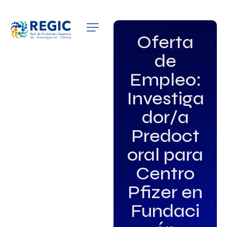
QUIÉNES SOMOS
Oferta
de
SERVICIOS
Empleo:
PATROCINADORES
Investiga
EMPLEO
dor/a
Predoct
GRUPOS DE INTERÉS
oral para
NOTICIAS
Centro
Pfizer en
Fundaci