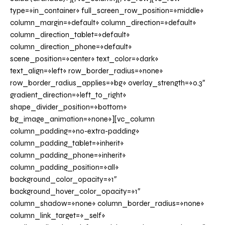
type=»in_container» full_screen_row_position=»middle»
column_margin=»default» column_direction=»default»
column_direction_tablet=»default»
column_direction_phone=»default»
scene_position=»center» text_color=»dark»
text_align=»left» row_border_radius=»none»
row_border_radius_applies=»bg» overlay_strength=»0.3″
gradient_direction=»left_to_right»
shape_divider_position=»bottom»
bg_image_animation=»none»][vc_column
column_padding=»no-extra-padding»
column_padding_tablet=»inherit»
column_padding_phone=»inherit»
column_padding_position=»all»
background_color_opacity=»1″
background_hover_color_opacity=»1″
column_shadow=»none» column_border_radius=»none»
column_link_target=»_self»