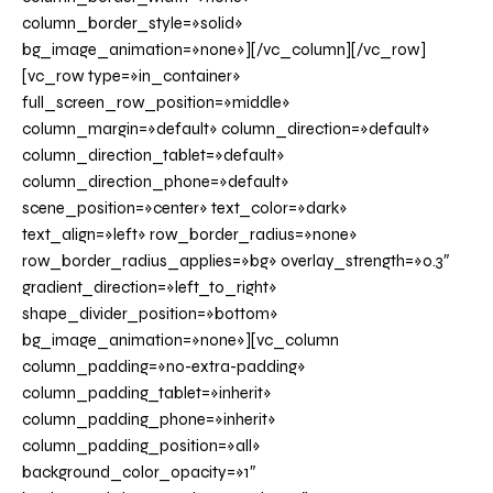
column_border_style=»solid»
bg_image_animation=»none»][/vc_column][/vc_row]
[vc_row type=»in_container»
full_screen_row_position=»middle»
column_margin=»default» column_direction=»default»
column_direction_tablet=»default»
column_direction_phone=»default»
scene_position=»center» text_color=»dark»
text_align=»left» row_border_radius=»none»
row_border_radius_applies=»bg» overlay_strength=»0.3″
gradient_direction=»left_to_right»
shape_divider_position=»bottom»
bg_image_animation=»none»][vc_column
column_padding=»no-extra-padding»
column_padding_tablet=»inherit»
column_padding_phone=»inherit»
column_padding_position=»all»
background_color_opacity=»1″