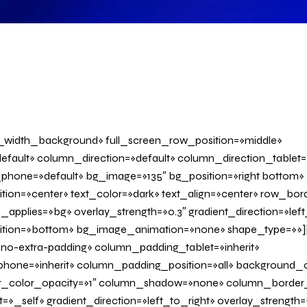
l_width_background» full_screen_row_position=»middle»
fault» column_direction=»default» column_direction_tablet=
phone=»default» bg_image=»135″ bg_position=»right bottom»
tion=»center» text_color=»dark» text_align=»center» row_bo
applies=»bg» overlay_strength=»0.3″ gradient_direction=»left
sition=»bottom» bg_image_animation=»none» shape_type=»»
o-extra-padding» column_padding_tablet=»inherit»
one=»inherit» column_padding_position=»all» background_c
_color_opacity=»1″ column_shadow=»none» column_border
»_self» gradient_direction=»left_to_right» overlay_strength=»