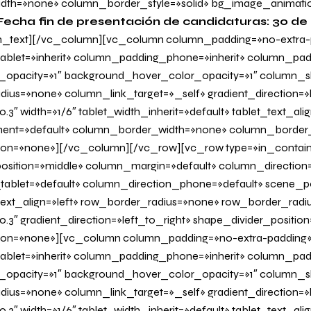
dth=»none» column_border_style=»solid» bg_image_animati
Fecha fin de presentación de candidaturas: 30 de 
_text][/vc_column][vc_column column_padding=»no-extra-
blet=»inherit» column_padding_phone=»inherit» column_padd
_opacity=»1″ background_hover_color_opacity=»1″ column
us=»none» column_link_target=»_self» gradient_direction=»l
.3″ width=»1/6″ tablet_width_inherit=»default» tablet_text_al
ent=»default» column_border_width=»none» column_border_s
on=»none»][/vc_column][/vc_row][vc_row type=»in_contain
osition=»middle» column_margin=»default» column_direction=
tablet=»default» column_direction_phone=»default» scene_po
 text_align=»left» row_border_radius=»none» row_border_radi
0.3″ gradient_direction=»left_to_right» shape_divider_positi
on=»none»][vc_column column_padding=»no-extra-padding
blet=»inherit» column_padding_phone=»inherit» column_padd
_opacity=»1″ background_hover_color_opacity=»1″ column
us=»none» column_link_target=»_self» gradient_direction=»l
.3″ width=»1/6″ tablet_width_inherit=»default» tablet_text_al