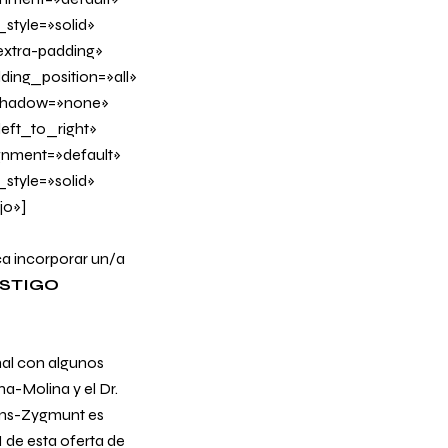
tyle=»solid»
xtra-padding»
ing_position=»all»
_shadow=»none»
eft_to_right»
ignment=»default»
tyle=»solid»
jo»]
a incorporar un/a
ESTIGO
nal con algunos
a-Molina y el Dr.
cens-Zygmunt es
I de esta oferta de