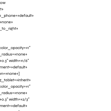
row
t»
on_phone=»default»
=»none»
_to_right»
olor_opacity=»1″
_radius=»none»
0.3″ width=»1/6″
nment=»default»
on=»none»]
tablet=»inherit»
olor_opacity=»1″
_radius=»none»
»0.3″ width=»2/3″
nment=»default»