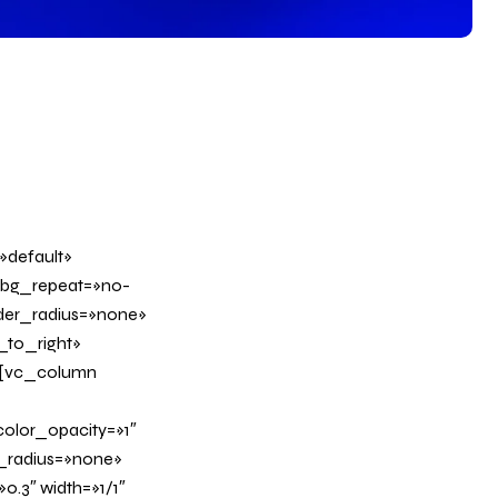
»default»
 bg_repeat=»no-
rder_radius=»none»
_to_right»
][vc_column
olor_opacity=»1″
_radius=»none»
0.3″ width=»1/1″