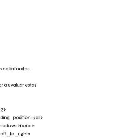
 de linfocitos,
r a evaluar estas
ng»
ing_position=»all»
_shadow=»none»
eft_to_right»