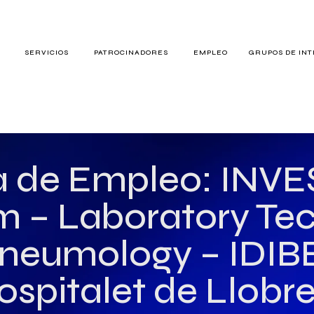
S
SERVICIOS
PATROCINADORES
EMPLEO
GRUPOS DE IN
RES
a de Empleo: INV
m – Laboratory Tec
TERÉS
Pneumology – IDIB
ospitalet de Llobr