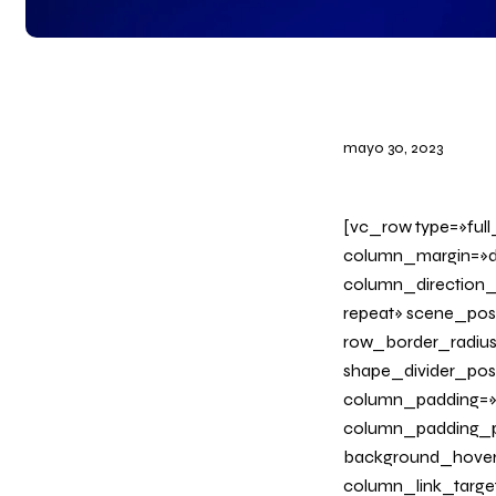
mayo 30, 2023
[vc_row type=»ful
column_margin=»de
column_direction_
repeat» scene_posi
row_border_radius_
shape_divider_po
column_padding=»n
column_padding_ph
background_hover
column_link_target=