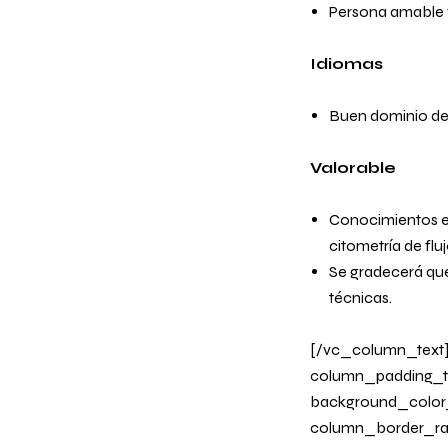
Persona amable y
Idiomas
Buen dominio del 
Valorable
Conocimientos en 
citometría de fluj
Se gradecerá que
técnicas.
[/vc_column_text
column_padding_ta
background_color
column_border_radi