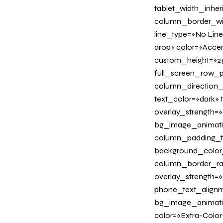
tablet_width_inher
column_border_wid
line_type=»No Line
drop» color=»Acce
custom_height=»25
full_screen_row_p
column_direction_
text_color=»dark»
overlay_strength=»
bg_image_animati
column_padding_ta
background_color
column_border_radi
overlay_strength=»0
phone_text_alignm
bg_image_animation
color=»Extra-Color