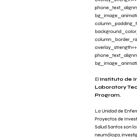
phone_text_alignm
bg_image_animati
column_padding_ta
background_color
column_border_radi
overlay_strength=»
phone_text_alignm
bg_image_animatio
El
Instituto de 
Laboratory Tec
Program.
La Unidad de Enferm
Proyectos de Invest
Salud Santos son lo
neumóloga, investiga