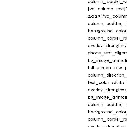
column_border_wi
[vc_column_text]
2023
[/vc_column
column_padding_ta
background_color
column_border_radi
overlay_strength=»0
phone_text_alignm
bg_image_animati
full_screen_row_p
column_direction_
text_color=»dark»
overlay_strength=»
bg_image_animati
column_padding_ta
background_color
column_border_radi
overlay_strength=»0