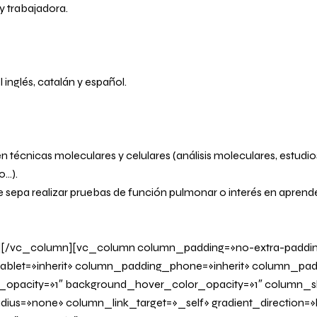
 trabajadora.
inglés, catalán y español.
técnicas moleculares y celulares (análisis moleculares, estudios
o…).
 sepa realizar pruebas de función pulmonar o interés en aprende
][/vc_column][vc_column column_padding=»no-extra-paddi
blet=»inherit» column_padding_phone=»inherit» column_padd
_opacity=»1″ background_hover_color_opacity=»1″ column
us=»none» column_link_target=»_self» gradient_direction=»l