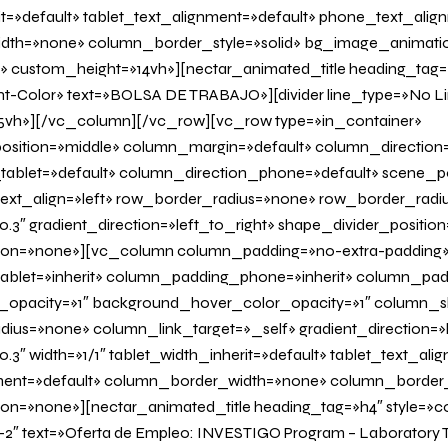
it=»default» tablet_text_alignment=»default» phone_text_alig
th=»none» column_border_style=»solid» bg_image_animatio
» custom_height=»14vh»][nectar_animated_title heading_tag=»
nt-Color» text=»BOLSA DE TRABAJO»][divider line_type=»No L
vh»][/vc_column][/vc_row][vc_row type=»in_container»
osition=»middle» column_margin=»default» column_direction=
tablet=»default» column_direction_phone=»default» scene_po
 text_align=»left» row_border_radius=»none» row_border_radi
0.3″ gradient_direction=»left_to_right» shape_divider_positi
on=»none»][vc_column column_padding=»no-extra-padding
blet=»inherit» column_padding_phone=»inherit» column_padd
_opacity=»1″ background_hover_color_opacity=»1″ column
us=»none» column_link_target=»_self» gradient_direction=»l
.3″ width=»1/1″ tablet_width_inherit=»default» tablet_text_ali
ent=»default» column_border_width=»none» column_border_s
=»none»][nectar_animated_title heading_tag=»h4″ style=»col
-2″ text=»Oferta de Empleo: INVESTIGO Program – Laboratory T