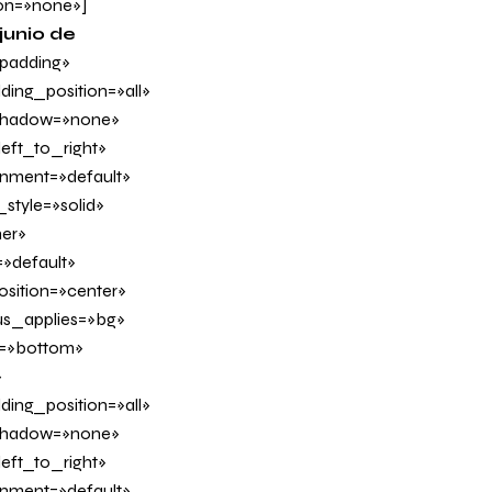
on=»none»]
junio de
padding»
ing_position=»all»
_shadow=»none»
eft_to_right»
ignment=»default»
tyle=»solid»
er»
»default»
sition=»center»
us_applies=»bg»
on=»bottom»
»
ing_position=»all»
_shadow=»none»
eft_to_right»
ignment=»default»