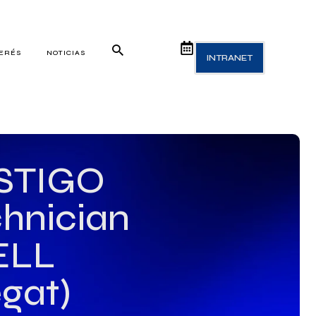
TERÉS
NOTICIAS
INTRANET
ESTIGO
hnician
ELL
egat)