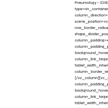
Pneumology – IDIB
type=»in_containe
column_direction=
scene_position=»ce
row_border_radius_
shape_divider_po
column_padding=»n
column_padding_ph
background_hover
column_link_target
tablet_width_inher
column_border_wi
[/vc_column][vc_c
column_padding_ph
background_hover
column_link_target
tablet_width_inher