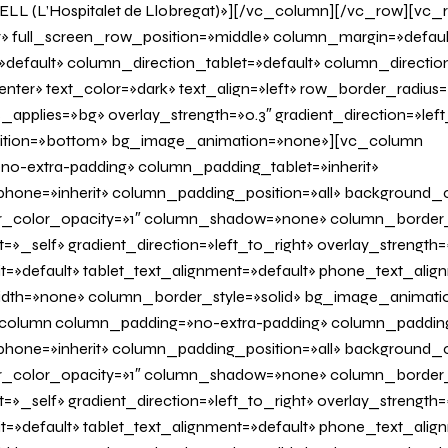
ELL (L’Hospitalet de Llobregat)»][/vc_column][/vc_row][vc_
r» full_screen_row_position=»middle» column_margin=»defaul
»default» column_direction_tablet=»default» column_directi
nter» text_color=»dark» text_align=»left» row_border_radius
applies=»bg» overlay_strength=»0.3″ gradient_direction=»left
sition=»bottom» bg_image_animation=»none»][vc_column
o-extra-padding» column_padding_tablet=»inherit»
one=»inherit» column_padding_position=»all» background_c
_color_opacity=»1″ column_shadow=»none» column_border
=»_self» gradient_direction=»left_to_right» overlay_strength=»
it=»default» tablet_text_alignment=»default» phone_text_alig
dth=»none» column_border_style=»solid» bg_image_animati
olumn column_padding=»no-extra-padding» column_padding_
one=»inherit» column_padding_position=»all» background_c
_color_opacity=»1″ column_shadow=»none» column_border
=»_self» gradient_direction=»left_to_right» overlay_strength=
it=»default» tablet_text_alignment=»default» phone_text_alig