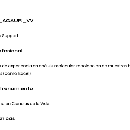
8_AGAUR _VV
ic Support
ofesional
 de experiencia en análisis molecular, recolección de muestras b
s (como Excel).
ntrenamiento
io en Ciencias de la Vida.
cnicas