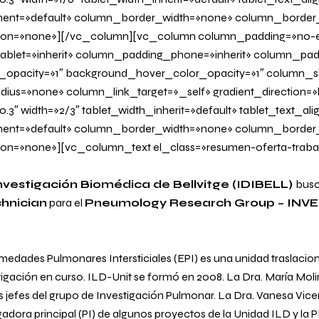
ent=»default» column_border_width=»none» column_border_s
on=»none»][/vc_column][vc_column column_padding=»no-e
blet=»inherit» column_padding_phone=»inherit» column_padd
_opacity=»1″ background_hover_color_opacity=»1″ column
us=»none» column_link_target=»_self» gradient_direction=»l
0.3″ width=»2/3″ tablet_width_inherit=»default» tablet_text_al
ent=»default» column_border_width=»none» column_border_s
n=»none»][vc_column_text el_class=»resumen-oferta-traba
Investigación Biomédica de Bellvitge (IDIBELL)
busc
hnician
para el
Pneumology Research Group – INV
edades Pulmonares Intersticiales (EPI) es una unidad traslacio
igación en curso. ILD-Unit se formó en 2008. La Dra. María Molin
s jefes del grupo de Investigación Pulmonar. La Dra. Vanesa Vi
dora principal (PI) de algunos proyectos de la Unidad ILD y la P