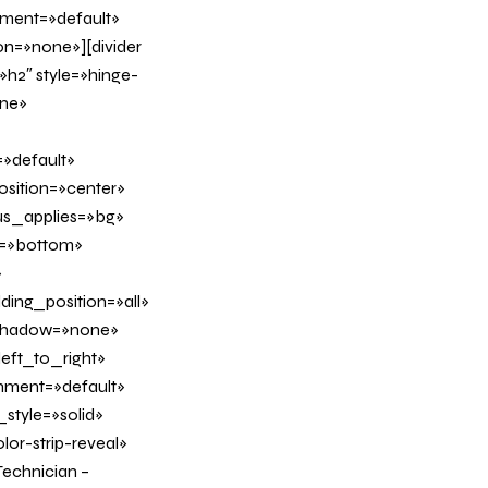
nment=»default»
n=»none»][divider
h2″ style=»hinge-
ine»
»default»
sition=»center»
us_applies=»bg»
on=»bottom»
»
ing_position=»all»
_shadow=»none»
eft_to_right»
gnment=»default»
tyle=»solid»
or-strip-reveal»
echnician –