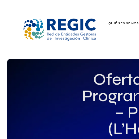
QUIÉNES SOMO
QUIÉNES SOMOS
SERVICIOS
PATROCINADO
Ofert
EMPLEO
Progra
GRUPOS DE IN
– 
(L’H
NOTICIAS