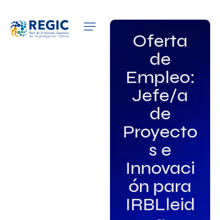
QUIÉNES SOMOS
Oferta
de
SERVICIOS
Empleo:
PATROCINADORES
Jefe/a
EMPLEO
de
Proyecto
GRUPOS DE INTERÉS
s e
NOTICIAS
Innovaci
ón para
IRBLleid