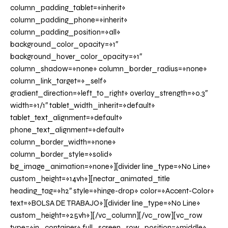
column_padding_tablet=»inherit»
column_padding_phone=»inherit»
column_padding_position=»all»
background_color_opacity=»1″
background_hover_color_opacity=»1″
column_shadow=»none» column_border_radius=»none»
column_link_target=»_self»
gradient_direction=»left_to_right» overlay_strength=»0.3″
width=»1/1″ tablet_width_inherit=»default»
tablet_text_alignment=»default»
phone_text_alignment=»default»
column_border_width=»none»
column_border_style=»solid»
bg_image_animation=»none»][divider line_type=»No Line»
custom_height=»14vh»][nectar_animated_title
heading_tag=»h2″ style=»hinge-drop» color=»Accent-Color»
text=»BOLSA DE TRABAJO»][divider line_type=»No Line»
custom_height=»25vh»][/vc_column][/vc_row][vc_row
type=»in_container» full_screen_row_position=»middle»