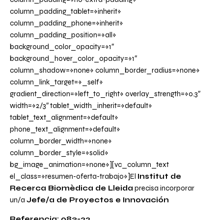
column_padding_tablet=»inherit»
column_padding_phone=»inherit»
column_padding_position=»all»
background_color_opacity=»1″
background_hover_color_opacity=»1″
column_shadow=»none» column_border_radius=»none»
column_link_target=»_self»
gradient_direction=»left_to_right» overlay_strength=»0.3″
width=»2/3″ tablet_width_inherit=»default»
tablet_text_alignment=»default»
phone_text_alignment=»default»
column_border_width=»none»
column_border_style=»solid»
bg_image_animation=»none»][vc_column_text
el_class=»resumen-oferta-trabajo»]El
Institut de
Recerca Biomèdica de Lleida
precisa incorporar
un/a
Jefe/a de Proyectos e Innovación
Referencia: 083-22