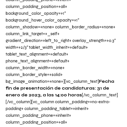
column_padding_position=»all»
background_color_opacity=»1″
background_hover_color_opacity=»1″
column_shadow=»none» column_border_radius=»none»
column_link_target=»_self»
gradient_direction=»left_to_right» overlay_strength=»0.3″
width=»2/3″ tablet_width_inherit=»default»
tablet_text_alignment=»default»
phone_text_alignment=»default»
column_border_width=»none»
column_border_style=»solid»
bg_image_animation=»none»][vc_column_text]
Fecha
fin de presentación de candidaturas: 31 de
enero de 2023, a las 14:00 horas
[/vc_column_text]
[/vc_column][vc_column column_padding=»no-extra-
padding» column_padding_tablet=»inherit»
column_padding_phone=»inherit»
column_padding_position=»all»