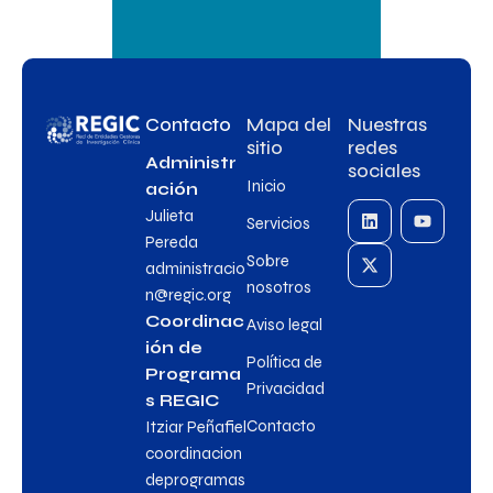
Contacto
Mapa del
Nuestras
sitio
redes
Administr
sociales
Inicio
ación
Julieta
Servicios
Pereda
Sobre
administracio
nosotros
n@regic.org
Coordinac
Aviso legal
ión de
Política de
Programa
Privacidad
s REGIC
Contacto
Itziar Peñafiel
coordinacion
deprogramas