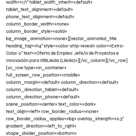
width=»1/1″ tablet_width_inherit=»default»
tablet_text_alignment=»default»
phone_text_alignment=»default»
column_border_width=»none»
column_border_style=»solid»
bg_image_animation=»none»][nectar_animated_title
heading_tag=»h4″ style=»color-strip-reveal» color=»Extra-
Color-2″ text=»Oferta de Empleo: Jefe/a de Proyectos e
Innovación para IRBLleida (Lleida)»][/vc_column][/vc_row]
[vc_row type=»in_container»
full_screen_row_position=»middle»
column_margin=»default» column_direction=»default»
column_direction_tablet=»default»
column_direction_phone=»default»
scene_position=»center» text_color=»dark»
text_align=»left» row_border_radius=»none»
row_border_radius_applies=»bg» overlay_strength=»0.3″
gradient_direction=»left_to_right»
shape_divider_position=»bottom»