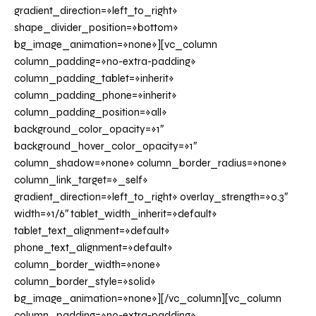
gradient_direction=»left_to_right»
shape_divider_position=»bottom»
bg_image_animation=»none»][vc_column
column_padding=»no-extra-padding»
column_padding_tablet=»inherit»
column_padding_phone=»inherit»
column_padding_position=»all»
background_color_opacity=»1″
background_hover_color_opacity=»1″
column_shadow=»none» column_border_radius=»none»
column_link_target=»_self»
gradient_direction=»left_to_right» overlay_strength=»0.3″
width=»1/6″ tablet_width_inherit=»default»
tablet_text_alignment=»default»
phone_text_alignment=»default»
column_border_width=»none»
column_border_style=»solid»
bg_image_animation=»none»][/vc_column][vc_column
column_padding=»no-extra-padding»