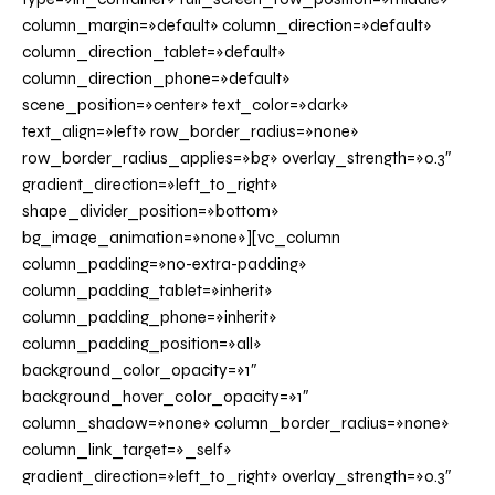
column_margin=»default» column_direction=»default»
column_direction_tablet=»default»
column_direction_phone=»default»
scene_position=»center» text_color=»dark»
text_align=»left» row_border_radius=»none»
row_border_radius_applies=»bg» overlay_strength=»0.3″
gradient_direction=»left_to_right»
shape_divider_position=»bottom»
bg_image_animation=»none»][vc_column
column_padding=»no-extra-padding»
column_padding_tablet=»inherit»
column_padding_phone=»inherit»
column_padding_position=»all»
background_color_opacity=»1″
background_hover_color_opacity=»1″
column_shadow=»none» column_border_radius=»none»
column_link_target=»_self»
gradient_direction=»left_to_right» overlay_strength=»0.3″