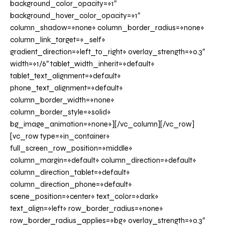
background_color_opacity=»1″
background_hover_color_opacity=»1″
column_shadow=»none» column_border_radius=»none»
column_link_target=»_self»
gradient_direction=»left_to_right» overlay_strength=»0.3″
width=»1/6″ tablet_width_inherit=»default»
tablet_text_alignment=»default»
phone_text_alignment=»default»
column_border_width=»none»
column_border_style=»solid»
bg_image_animation=»none»][/vc_column][/vc_row]
[vc_row type=»in_container»
full_screen_row_position=»middle»
column_margin=»default» column_direction=»default»
column_direction_tablet=»default»
column_direction_phone=»default»
scene_position=»center» text_color=»dark»
text_align=»left» row_border_radius=»none»
row_border_radius_applies=»bg» overlay_strength=»0.3″