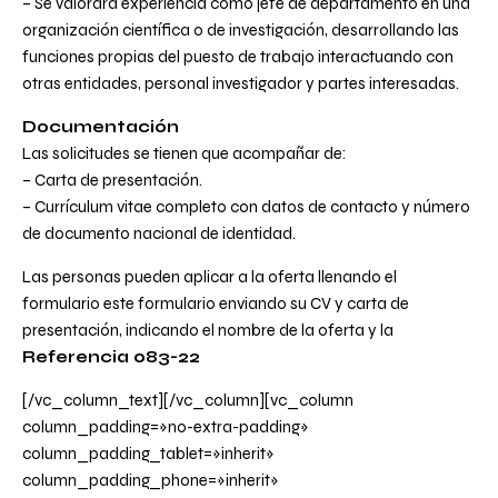
– Se valorará experiencia como jefe de departamento en una
organización científica o de investigación, desarrollando las
funciones propias del puesto de trabajo interactuando con
otras entidades, personal investigador y partes interesadas.
Documentación
Las solicitudes se tienen que acompañar de:
– Carta de presentación.
– Currículum vitae completo con datos de contacto y número
de documento nacional de identidad.
Las personas pueden aplicar a la oferta llenando el
formulario este
formulario
enviando su CV y carta de
presentación, indicando el nombre de la oferta y la
Referencia 083-22
[/vc_column_text][/vc_column][vc_column
column_padding=»no-extra-padding»
column_padding_tablet=»inherit»
column_padding_phone=»inherit»