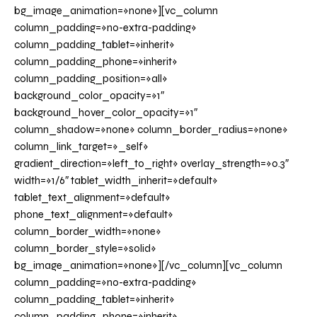
bg_image_animation=»none»][vc_column
column_padding=»no-extra-padding»
column_padding_tablet=»inherit»
column_padding_phone=»inherit»
column_padding_position=»all»
background_color_opacity=»1″
background_hover_color_opacity=»1″
column_shadow=»none» column_border_radius=»none»
column_link_target=»_self»
gradient_direction=»left_to_right» overlay_strength=»0.3″
width=»1/6″ tablet_width_inherit=»default»
tablet_text_alignment=»default»
phone_text_alignment=»default»
column_border_width=»none»
column_border_style=»solid»
bg_image_animation=»none»][/vc_column][vc_column
column_padding=»no-extra-padding»
column_padding_tablet=»inherit»
column_padding_phone=»inherit»