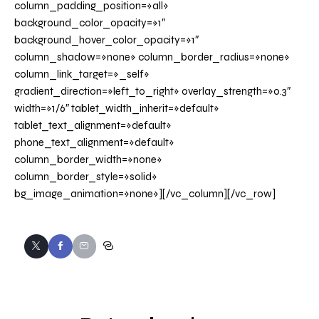
column_padding_position=»all»
background_color_opacity=»1″
background_hover_color_opacity=»1″
column_shadow=»none» column_border_radius=»none»
column_link_target=»_self»
gradient_direction=»left_to_right» overlay_strength=»0.3″
width=»1/6″ tablet_width_inherit=»default»
tablet_text_alignment=»default»
phone_text_alignment=»default»
column_border_width=»none»
column_border_style=»solid»
bg_image_animation=»none»][/vc_column][/vc_row]