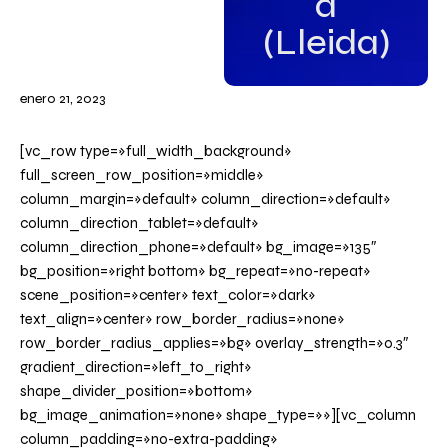
a
(Lleida)
enero 21, 2023
[vc_row type=»full_width_background»
full_screen_row_position=»middle»
column_margin=»default» column_direction=»default»
column_direction_tablet=»default»
column_direction_phone=»default» bg_image=»135″
bg_position=»right bottom» bg_repeat=»no-repeat»
scene_position=»center» text_color=»dark»
text_align=»center» row_border_radius=»none»
row_border_radius_applies=»bg» overlay_strength=»0.3″
gradient_direction=»left_to_right»
shape_divider_position=»bottom»
bg_image_animation=»none» shape_type=»»][vc_column
column_padding=»no-extra-padding»