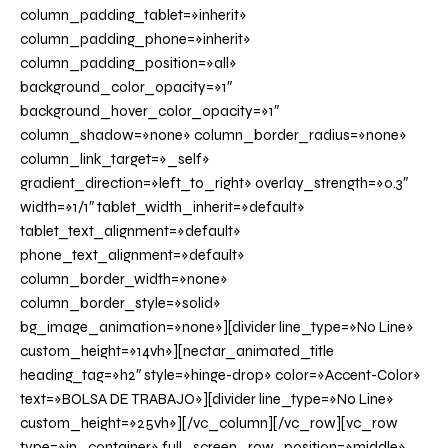
column_padding_tablet=»inherit»
column_padding_phone=»inherit»
column_padding_position=»all»
background_color_opacity=»1″
background_hover_color_opacity=»1″
column_shadow=»none» column_border_radius=»none»
column_link_target=»_self»
gradient_direction=»left_to_right» overlay_strength=»0.3″
width=»1/1″ tablet_width_inherit=»default»
tablet_text_alignment=»default»
phone_text_alignment=»default»
column_border_width=»none»
column_border_style=»solid»
bg_image_animation=»none»][divider line_type=»No Line»
custom_height=»14vh»][nectar_animated_title
heading_tag=»h2″ style=»hinge-drop» color=»Accent-Color»
text=»BOLSA DE TRABAJO»][divider line_type=»No Line»
custom_height=»25vh»][/vc_column][/vc_row][vc_row
type=»in_container» full_screen_row_position=»middle»