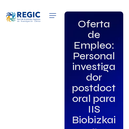
QUIÉNES SOMOS
Oferta
de
SERVICIOS
Empleo:
PATROCINADORES
Personal
EMPLEO
investiga
dor
GRUPOS DE INTERÉS
postdoct
NOTICIAS
oral para
IIS
Biobizkai