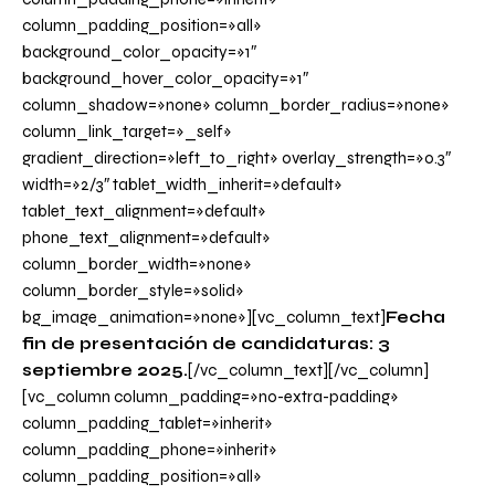
column_padding_position=»all»
background_color_opacity=»1″
background_hover_color_opacity=»1″
column_shadow=»none» column_border_radius=»none»
column_link_target=»_self»
gradient_direction=»left_to_right» overlay_strength=»0.3″
width=»2/3″ tablet_width_inherit=»default»
tablet_text_alignment=»default»
phone_text_alignment=»default»
column_border_width=»none»
column_border_style=»solid»
bg_image_animation=»none»][vc_column_text]
Fecha
fin de presentación de candidaturas: 3
septiembre 2025.
[/vc_column_text][/vc_column]
[vc_column column_padding=»no-extra-padding»
column_padding_tablet=»inherit»
column_padding_phone=»inherit»
column_padding_position=»all»