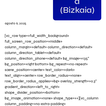
a
(Bizkaia)
agosto 6, 2025
[vc_row type=»full_width_background»
full_screen_row_position=»middle»
column_margin=»default» column_direction=»default»
column_direction_tablet=»default»
column_direction_phone=»default» bg_image=»135″
bg_position=»right bottom» bg_repeat=»no-repeat»
scene_position=»center» text_color=»dark»
text_align=»center» row_border_radius=»none»
row_border_radius_applies=»bg» overlay_strength=»0.3″
gradient_direction=»left_to_right»
shape_divider_position=»bottom»
bg_image_animation=»none» shape_type=»»][vc_column
column_padding=»no-extra-padding»