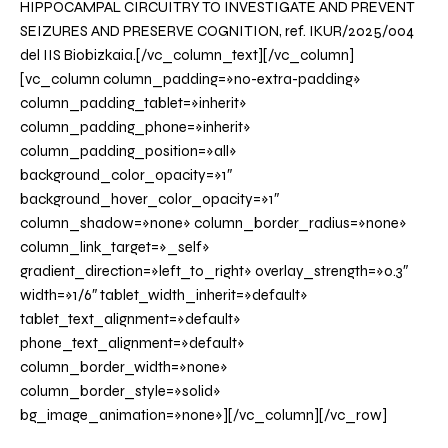
HIPPOCAMPAL CIRCUITRY TO INVESTIGATE AND PREVENT
SEIZURES AND PRESERVE COGNITION, ref. IKUR/2025/004
del IIS Biobizkaia.[/vc_column_text][/vc_column]
[vc_column column_padding=»no-extra-padding»
column_padding_tablet=»inherit»
column_padding_phone=»inherit»
column_padding_position=»all»
background_color_opacity=»1″
background_hover_color_opacity=»1″
column_shadow=»none» column_border_radius=»none»
column_link_target=»_self»
gradient_direction=»left_to_right» overlay_strength=»0.3″
width=»1/6″ tablet_width_inherit=»default»
tablet_text_alignment=»default»
phone_text_alignment=»default»
column_border_width=»none»
column_border_style=»solid»
bg_image_animation=»none»][/vc_column][/vc_row]