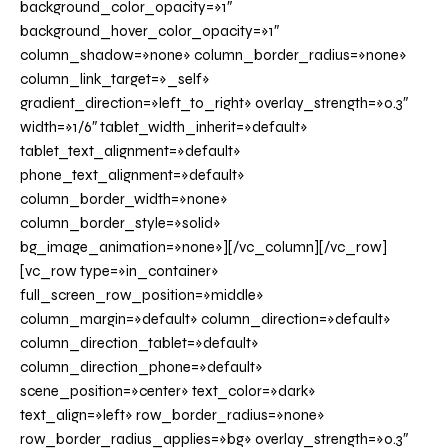
background_color_opacity=»1″
background_hover_color_opacity=»1″
column_shadow=»none» column_border_radius=»none»
column_link_target=»_self»
gradient_direction=»left_to_right» overlay_strength=»0.3″
width=»1/6″ tablet_width_inherit=»default»
tablet_text_alignment=»default»
phone_text_alignment=»default»
column_border_width=»none»
column_border_style=»solid»
bg_image_animation=»none»][/vc_column][/vc_row]
[vc_row type=»in_container»
full_screen_row_position=»middle»
column_margin=»default» column_direction=»default»
column_direction_tablet=»default»
column_direction_phone=»default»
scene_position=»center» text_color=»dark»
text_align=»left» row_border_radius=»none»
row_border_radius_applies=»bg» overlay_strength=»0.3″