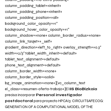
column_padding_tablet=»inherit»
column_padding_phone=»inherit»
column_padding_position=»all»
background_color_opacity=»1″
background_hover_color_opacity=»1″
column_shadow=»none» column_border_radius=»none»
column_link_target=»_self»
gradient_direction=»left_to_right» overlay_strength=»0.3″
width=»2/3″ tablet_width_inherit=»default»
tablet_text_alignment=»default»
phone_text_alignment=»default»
column_border_width=»none»
column_border_style=»solid»
bg_image_animation=»none»][vc_column_text
el_class=»resumen-oferta-trabajo»]El
IIS BioBizkaia
precisa incorporar
Personal investigador
postdoctoral
para proyecto HPCAI3: CIRCUITSAFECOG:
GENERATION OF A COMPUTATIONAL MODEL OF THE