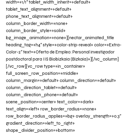
width=»1/1″ tablet_width_inherit=»default»
tablet_text_alignment=»default»
phone_text_alignment=»default»
column_border_width=»none»
column_border_style=»solid»
bg_image_animation=»none»][nectar_animated_title
heading_tag=»h4″ style=»color-strip-reveal» color=»Extra-
Color-2″ text=»Oferta de Empleo: Personal investigador
postdoctoral para IIS Biobizkaia (Bizkaia)»][/vc_column]
[/vc_row][vc_row type=»in_container»
full_screen_row_position=»middle»
column_margin=»default» column_direction=»default»
column_direction_tablet=»default»
column_direction_phone=»default»
scene_position=»center» text_color=»dark»
text_align=»left» row_border_radius=»none»
row_border_radius_applies=»bg» overlay_strength=»0.3″
gradient_direction=»left_to_right»
shape_divider_position=»bottom»