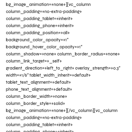
bg_image_animation=»none»][vc_column
column_padding=»no-extra-padding»
column_padding_tablet=»inherit»
column_padding_phone=»inherit»
column_padding_position=»all»
background_color_opacity=»1″
background_hover_color_opacity=»1″
column_shadow=»none» column_border_radius=»none»
column_link_target=»_self»
gradient_direction=»left_to_right» overlay_strength=»0.3″
width=»1/6″ tablet_width_inherit=»default»
tablet_text_alignment=»default»
phone_text_alignment=»default»
column_border_width=»none»
column_border_style=»solid»
bg_image_animation=»none»][/vc_column][vc_column
column_padding=»no-extra-padding»
column_padding_tablet=»inherit»
column_padding_phone=»inherit»