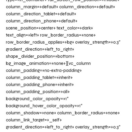
column_margin=»default» column_direction=»default»
column_direction_tablet=»default»
column_direction_phone=»default»
scene_position=»center» text_color=»dark»
text_align=»left» row_border_radius=»none»
row_border_radius_applies=»bg» overlay_strength=»0.3″
gradient_direction=»left_to_right»
shape_divider_position=»bottom»
bg_image_animation=»none»][vc_column
column_padding=»no-extra-padding»
column_padding_tablet=»inherit»
column_padding_phone=»inherit»
column_padding_position=»all»
background_color_opacity=»1″
background_hover_color_opacity=»1″
column_shadow=»none» column_border_radius=»none»
column_link_target=»_self»
gradient_direction=»left_to_right» overlay_strength=»0.3″