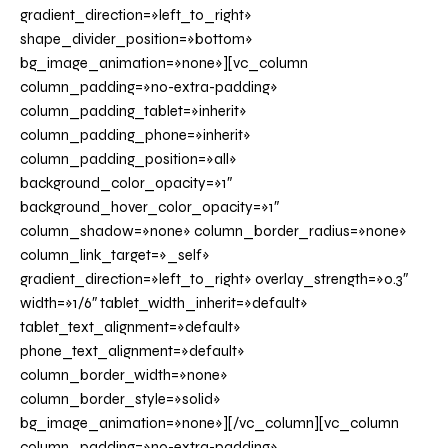
gradient_direction=»left_to_right»
shape_divider_position=»bottom»
bg_image_animation=»none»][vc_column
column_padding=»no-extra-padding»
column_padding_tablet=»inherit»
column_padding_phone=»inherit»
column_padding_position=»all»
background_color_opacity=»1″
background_hover_color_opacity=»1″
column_shadow=»none» column_border_radius=»none»
column_link_target=»_self»
gradient_direction=»left_to_right» overlay_strength=»0.3″
width=»1/6″ tablet_width_inherit=»default»
tablet_text_alignment=»default»
phone_text_alignment=»default»
column_border_width=»none»
column_border_style=»solid»
bg_image_animation=»none»][/vc_column][vc_column
column_padding=»no-extra-padding»