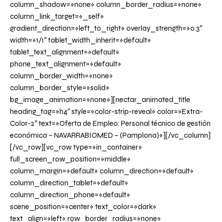
column_shadow=»none» column_border_radius=»none»
column_link_target=»_self»
gradient_direction=»left_to_right» overlay_strength=»0.3″
width=»1/1″ tablet_width_inherit=»default»
tablet_text_alignment=»default»
phone_text_alignment=»default»
column_border_width=»none»
column_border_style=»solid»
bg_image_animation=»none»][nectar_animated_title
heading_tag=»h4″ style=»color-strip-reveal» color=»Extra-
Color-2″ text=»Oferta de Empleo: Personal técnico de gestión
económica – NAVARRABIOMED – (Pamplona)»][/vc_column]
[/vc_row][vc_row type=»in_container»
full_screen_row_position=»middle»
column_margin=»default» column_direction=»default»
column_direction_tablet=»default»
column_direction_phone=»default»
scene_position=»center» text_color=»dark»
text_align=»left» row_border_radius=»none»