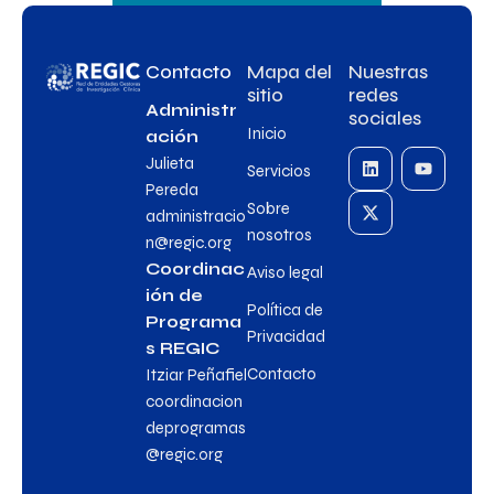
Contacto
Mapa del
Nuestras
sitio
redes
Administr
sociales
Inicio
ación
Julieta
Servicios
Pereda
Sobre
administracio
nosotros
n@regic.org
Coordinac
Aviso legal
ión de
Política de
Programa
Privacidad
s REGIC
Contacto
Itziar Peñafiel
coordinacion
deprogramas
@regic.org