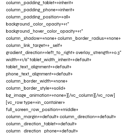
column_padding_tablet=»inherit»
column_padding_phone=»inherit»
column_padding_position=»all»
background_color_opacity=»1″
background_hover_color_opacity=»1″
column_shadow=»none» column_border_radius=»none»
column_link_target=»_self»
gradient_direction=»left_to_right» overlay_strength=»0.3″
width=»1/6″ tablet_width_inherit=»default»
tablet_text_alignment=»default»
phone_text_alignment=»default»
column_border_width=»none»
column_border_style=»solid»
bg_image_animation=»none»][/vc_column][/vc_row]
[vc_row type=»in_container»
full_screen_row_position=»middle»
column_margin=»default» column_direction=»default»
column_direction_tablet=»default»
column_direction_phone=»default»