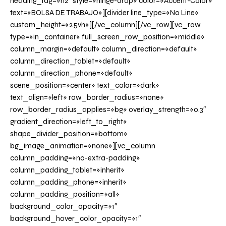
heading_tag=»h2″ style=»hinge-drop» color=»Accent-Color»
text=»BOLSA DE TRABAJO»][divider line_type=»No Line»
custom_height=»25vh»][/vc_column][/vc_row][vc_row
type=»in_container» full_screen_row_position=»middle»
column_margin=»default» column_direction=»default»
column_direction_tablet=»default»
column_direction_phone=»default»
scene_position=»center» text_color=»dark»
text_align=»left» row_border_radius=»none»
row_border_radius_applies=»bg» overlay_strength=»0.3″
gradient_direction=»left_to_right»
shape_divider_position=»bottom»
bg_image_animation=»none»][vc_column
column_padding=»no-extra-padding»
column_padding_tablet=»inherit»
column_padding_phone=»inherit»
column_padding_position=»all»
background_color_opacity=»1″
background_hover_color_opacity=»1″