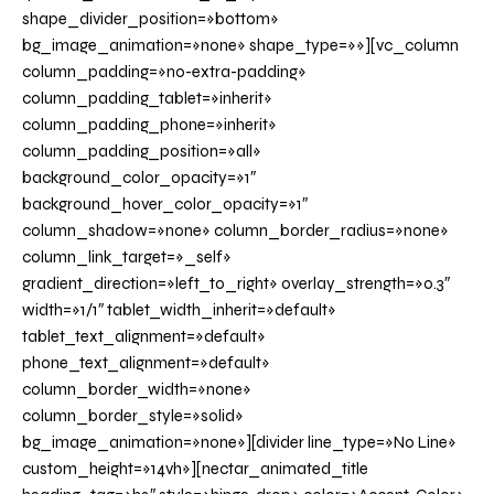
shape_divider_position=»bottom»
bg_image_animation=»none» shape_type=»»][vc_column
column_padding=»no-extra-padding»
column_padding_tablet=»inherit»
column_padding_phone=»inherit»
column_padding_position=»all»
background_color_opacity=»1″
background_hover_color_opacity=»1″
column_shadow=»none» column_border_radius=»none»
column_link_target=»_self»
gradient_direction=»left_to_right» overlay_strength=»0.3″
width=»1/1″ tablet_width_inherit=»default»
tablet_text_alignment=»default»
phone_text_alignment=»default»
column_border_width=»none»
column_border_style=»solid»
bg_image_animation=»none»][divider line_type=»No Line»
custom_height=»14vh»][nectar_animated_title