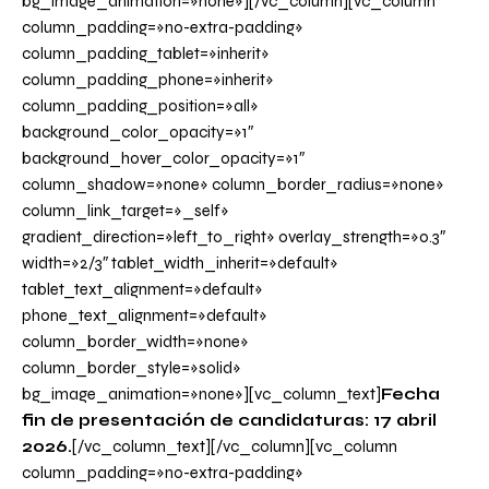
bg_image_animation=»none»][/vc_column][vc_column
column_padding=»no-extra-padding»
column_padding_tablet=»inherit»
column_padding_phone=»inherit»
column_padding_position=»all»
background_color_opacity=»1″
background_hover_color_opacity=»1″
column_shadow=»none» column_border_radius=»none»
column_link_target=»_self»
gradient_direction=»left_to_right» overlay_strength=»0.3″
width=»2/3″ tablet_width_inherit=»default»
tablet_text_alignment=»default»
phone_text_alignment=»default»
column_border_width=»none»
column_border_style=»solid»
bg_image_animation=»none»][vc_column_text]
Fecha
fin de presentación de candidaturas: 17 abril
2026.
[/vc_column_text][/vc_column][vc_column
column_padding=»no-extra-padding»