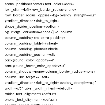
scene_position=»center» text_color=»dark»
text_align=»left» row_border_radius=»none»
row_border_radius_applies=»bg» overlay_strength=»0.3″
gradient_direction=»left_to_right»
shape_divider_position=»bottom»
bg_image_animation=»none»][vc_column
column_padding=»no-extra-padding»
column_padding_tablet=»inherit»
column_padding_phone=»inherit»
column_padding_position=»all»
background_color_opacity=»1″
background_hover_color_opacity=»1″
column_shadow=»none» column_border_radius=»none»
column_link_target=»_self»
gradient_direction=»left_to_right» overlay_strength=»0.3″
width=»1/6″ tablet_width_inherit=»default»
tablet_text_alignment=»default»
phone_text_alignment=»default»