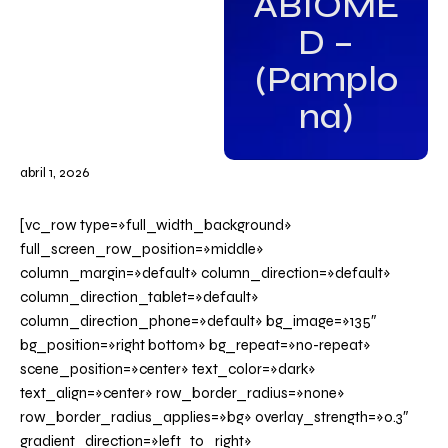
ABIOME
D –
(Pamplo
na)
abril 1, 2026
[vc_row type=»full_width_background»
full_screen_row_position=»middle»
column_margin=»default» column_direction=»default»
column_direction_tablet=»default»
column_direction_phone=»default» bg_image=»135″
bg_position=»right bottom» bg_repeat=»no-repeat»
scene_position=»center» text_color=»dark»
text_align=»center» row_border_radius=»none»
row_border_radius_applies=»bg» overlay_strength=»0.3″
gradient_direction=»left_to_right»