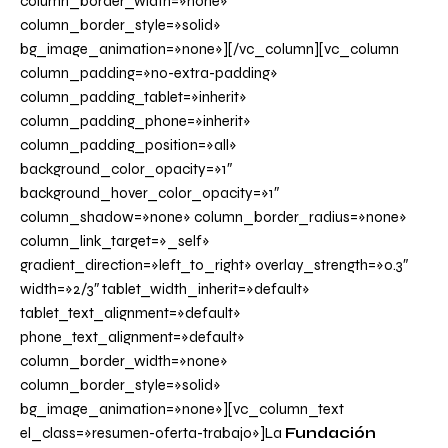
column_border_width=»none»
column_border_style=»solid»
bg_image_animation=»none»][/vc_column][vc_column
column_padding=»no-extra-padding»
column_padding_tablet=»inherit»
column_padding_phone=»inherit»
column_padding_position=»all»
background_color_opacity=»1″
background_hover_color_opacity=»1″
column_shadow=»none» column_border_radius=»none»
column_link_target=»_self»
gradient_direction=»left_to_right» overlay_strength=»0.3″
width=»2/3″ tablet_width_inherit=»default»
tablet_text_alignment=»default»
phone_text_alignment=»default»
column_border_width=»none»
column_border_style=»solid»
bg_image_animation=»none»][vc_column_text
el_class=»resumen-oferta-trabajo»]La
Fundación