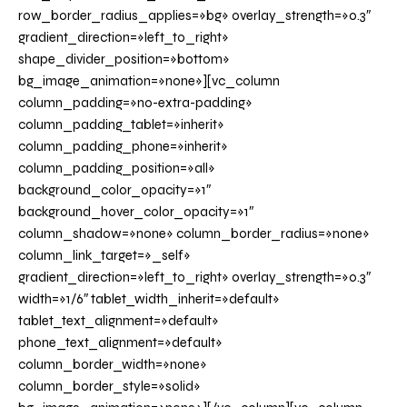
row_border_radius_applies=»bg» overlay_strength=»0.3″
gradient_direction=»left_to_right»
shape_divider_position=»bottom»
bg_image_animation=»none»][vc_column
column_padding=»no-extra-padding»
column_padding_tablet=»inherit»
column_padding_phone=»inherit»
column_padding_position=»all»
background_color_opacity=»1″
background_hover_color_opacity=»1″
column_shadow=»none» column_border_radius=»none»
column_link_target=»_self»
gradient_direction=»left_to_right» overlay_strength=»0.3″
width=»1/6″ tablet_width_inherit=»default»
tablet_text_alignment=»default»
phone_text_alignment=»default»
column_border_width=»none»
column_border_style=»solid»