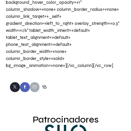
background_hover_color_opacity=»1″
column_shadow=»none» column_border_radius=»none»
column_link_target=»_self»
gradient_direction=»left_to_right» overlay_strength=»0.3″
width=»1/6″ tablet_width_inherit=»default»
tablet_text_alignment=»default»
phone_text_alignment=»default»
column_border_width=»none»
column_border_style=»solid»
bg_image_animation=»none»][/vc_column][/vc_row]
Patrocinadores