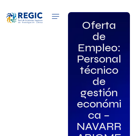
QUIÉNES SOMOS
Oferta
de
SERVICIOS
Empleo:
PATROCINADORES
Personal
EMPLEO
técnico
de
GRUPOS DE INTERÉS
gestión
NOTICIAS
económi
ca –
NAVARR