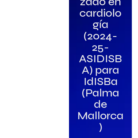
zado en
cardiolo
gía
(2024-
25-
ASIDISB
A) para
IdISBa
(Palma
de
Mallorca
)