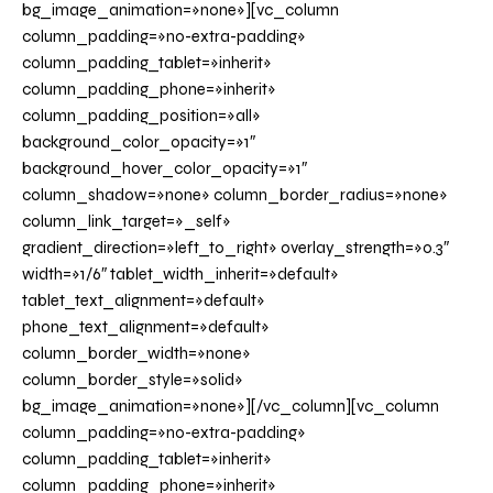
bg_image_animation=»none»][vc_column
column_padding=»no-extra-padding»
column_padding_tablet=»inherit»
column_padding_phone=»inherit»
column_padding_position=»all»
background_color_opacity=»1″
background_hover_color_opacity=»1″
column_shadow=»none» column_border_radius=»none»
column_link_target=»_self»
gradient_direction=»left_to_right» overlay_strength=»0.3″
width=»1/6″ tablet_width_inherit=»default»
tablet_text_alignment=»default»
phone_text_alignment=»default»
column_border_width=»none»
column_border_style=»solid»
bg_image_animation=»none»][/vc_column][vc_column
column_padding=»no-extra-padding»
column_padding_tablet=»inherit»
column_padding_phone=»inherit»