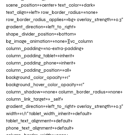
scene_position=»center» text_color=»dark»
text_align=»left» row_border_radius=»none»
row_border_radius_applies=»bg» overlay_strength=»0.3″
gradient_direction=»left_to_right»
shape_divider_position=»bottom»
bg_image_animation=»none»][vc_column
column_padding=»no-extra-padding»
column_padding_tablet=»inherit»
column_padding_phone=»inherit»
column_padding_position=»all»
background_color_opacity=»1″
background_hover_color_opacity=»1″
column_shadow=»none» column_border_radius=»none»
column_link_target=»_self»
gradient_direction=»left_to_right» overlay_strength=»0.3″
width=»1/1″ tablet_width_inherit=»default»
tablet_text_alignment=»default»
phone_text_alignment=»default»