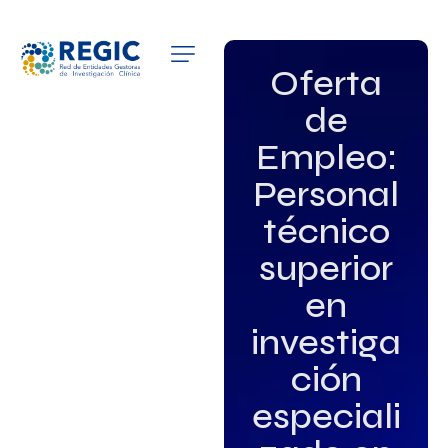
QUIÉNES SOMOS
Oferta
de
SERVICIOS
Empleo:
PATROCINADORES
Personal
EMPLEO
técnico
superior
GRUPOS DE INTERÉS
en
NOTICIAS
investiga
ción
especiali