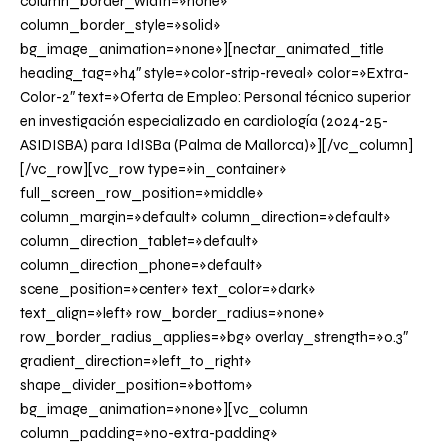
column_border_width=»none»
column_border_style=»solid»
bg_image_animation=»none»][nectar_animated_title
heading_tag=»h4″ style=»color-strip-reveal» color=»Extra-
Color-2″ text=»Oferta de Empleo: Personal técnico superior
en investigación especializado en cardiología (2024-25-
ASIDISBA) para IdISBa (Palma de Mallorca)»][/vc_column]
[/vc_row][vc_row type=»in_container»
full_screen_row_position=»middle»
column_margin=»default» column_direction=»default»
column_direction_tablet=»default»
column_direction_phone=»default»
scene_position=»center» text_color=»dark»
text_align=»left» row_border_radius=»none»
row_border_radius_applies=»bg» overlay_strength=»0.3″
gradient_direction=»left_to_right»
shape_divider_position=»bottom»
bg_image_animation=»none»][vc_column
column_padding=»no-extra-padding»