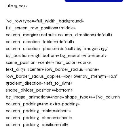
julio 15, 2024
[vc_row type=»full_width_background»
full_screen_row_position=»middle»
column_margin=»default» column_direction=»default»
column_direction_tablet=»default»
column_direction_phone=»default» bg_image=»135″
bg_position=»right bottom» bg_repeat=»no-repeat»
scene_position=»center» text_color=»dark»
text_align=»center» row_border_radius=»none»
row_border_radius_applies=»bg» overlay_strength=»0.3″
gradient_direction=»left_to_right»
shape_divider_position=»bottom»
bg_image_animation=»none» shape_type=»»][vc_column
column_padding=»no-extra-padding»
column_padding_tablet=»inherit»
column_padding_phone=»inherit»
column_padding_position=»all»