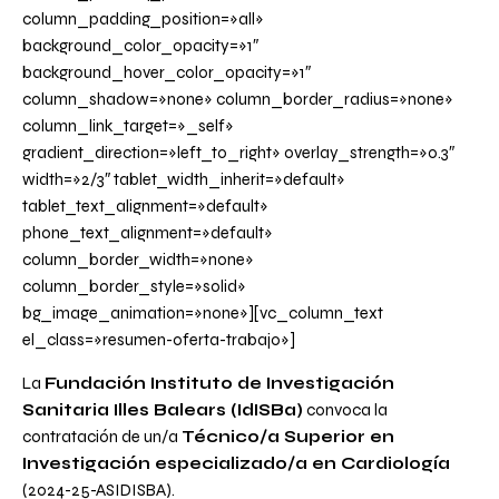
column_padding_position=»all»
background_color_opacity=»1″
background_hover_color_opacity=»1″
column_shadow=»none» column_border_radius=»none»
column_link_target=»_self»
gradient_direction=»left_to_right» overlay_strength=»0.3″
width=»2/3″ tablet_width_inherit=»default»
tablet_text_alignment=»default»
phone_text_alignment=»default»
column_border_width=»none»
column_border_style=»solid»
bg_image_animation=»none»][vc_column_text
el_class=»resumen-oferta-trabajo»]
La
Fundación Instituto de Investigación
Sanitaria Illes Balears (IdISBa)
convoca la
contratación de un/a
Técnico/a Superior en
Investigación especializado/a en Cardiología
(2024-25-ASIDISBA).