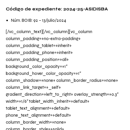
Código de expediente: 2024-25-ASIDISBA
Núm. BOIB: 92 – 13/julio/2024
[/vc_column_text][/vc_column][vc_column
column_padding=»no-extra-padding»
column_padding_tablet=»inherit»
column_padding_phone=»inherit»
column_padding_position=»all»
background_color_opacity=»1″
background_hover_color_opacity=»1″
column_shadow=»none» column_border_radius=»none»
column_link_target=»_self»
gradient_direction=»left_to_right» overlay_strength=»0.3″
width=»1/6″ tablet_width_inherit=»default»
tablet_text_alignment=»default»
phone_text_alignment=»default»
column_border_width=»none»
column_border_style=»solid»