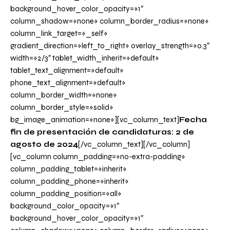
background_hover_color_opacity=»1″
column_shadow=»none» column_border_radius=»none»
column_link_target=»_self»
gradient_direction=»left_to_right» overlay_strength=»0.3″
width=»2/3″ tablet_width_inherit=»default»
tablet_text_alignment=»default»
phone_text_alignment=»default»
column_border_width=»none»
column_border_style=»solid»
bg_image_animation=»none»][vc_column_text]
Fecha
fin de presentación de candidaturas: 2 de
agosto de 2024
[/vc_column_text][/vc_column]
[vc_column column_padding=»no-extra-padding»
column_padding_tablet=»inherit»
column_padding_phone=»inherit»
column_padding_position=»all»
background_color_opacity=»1″
background_hover_color_opacity=»1″