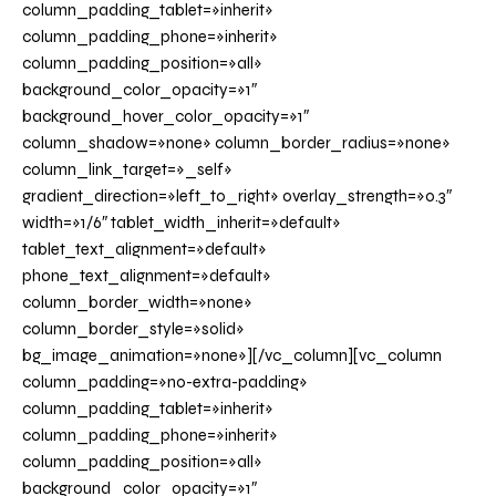
column_padding_tablet=»inherit»
column_padding_phone=»inherit»
column_padding_position=»all»
background_color_opacity=»1″
background_hover_color_opacity=»1″
column_shadow=»none» column_border_radius=»none»
column_link_target=»_self»
gradient_direction=»left_to_right» overlay_strength=»0.3″
width=»1/6″ tablet_width_inherit=»default»
tablet_text_alignment=»default»
phone_text_alignment=»default»
column_border_width=»none»
column_border_style=»solid»
bg_image_animation=»none»][/vc_column][vc_column
column_padding=»no-extra-padding»
column_padding_tablet=»inherit»
column_padding_phone=»inherit»
column_padding_position=»all»
background_color_opacity=»1″