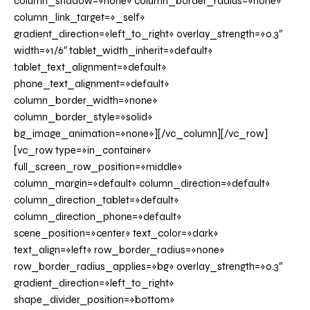
column_shadow=»none» column_border_radius=»none»
column_link_target=»_self»
gradient_direction=»left_to_right» overlay_strength=»0.3″
width=»1/6″ tablet_width_inherit=»default»
tablet_text_alignment=»default»
phone_text_alignment=»default»
column_border_width=»none»
column_border_style=»solid»
bg_image_animation=»none»][/vc_column][/vc_row]
[vc_row type=»in_container»
full_screen_row_position=»middle»
column_margin=»default» column_direction=»default»
column_direction_tablet=»default»
column_direction_phone=»default»
scene_position=»center» text_color=»dark»
text_align=»left» row_border_radius=»none»
row_border_radius_applies=»bg» overlay_strength=»0.3″
gradient_direction=»left_to_right»
shape_divider_position=»bottom»