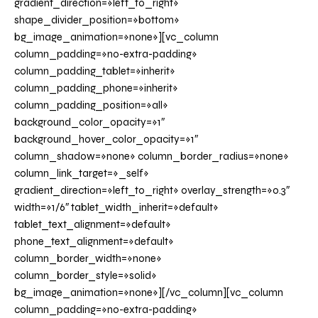
gradient_direction=»left_to_right»
shape_divider_position=»bottom»
bg_image_animation=»none»][vc_column
column_padding=»no-extra-padding»
column_padding_tablet=»inherit»
column_padding_phone=»inherit»
column_padding_position=»all»
background_color_opacity=»1″
background_hover_color_opacity=»1″
column_shadow=»none» column_border_radius=»none»
column_link_target=»_self»
gradient_direction=»left_to_right» overlay_strength=»0.3″
width=»1/6″ tablet_width_inherit=»default»
tablet_text_alignment=»default»
phone_text_alignment=»default»
column_border_width=»none»
column_border_style=»solid»
bg_image_animation=»none»][/vc_column][vc_column
column_padding=»no-extra-padding»