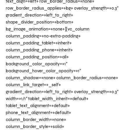
text_align=»left» row_border_radius=»none»
row_border_radius_applies=»bg» overlay_strength=»0.3″
gradient_direction=»left_to_right»
shape_divider_position=»bottom»
bg_image_animation=»none»][vc_column
column_padding=»no-extra-padding»
column_padding_tablet=»inherit»
column_padding_phone=»inherit»
column_padding_position=»all»
background_color_opacity=»1″
background_hover_color_opacity=»1″
column_shadow=»none» column_border_radius=»none»
column_link_target=»_self»
gradient_direction=»left_to_right» overlay_strength=»0.3″
width=»1/1″ tablet_width_inherit=»default»
tablet_text_alignment=»default»
phone_text_alignment=»default»
column_border_width=»none»
column_border_style=»solid»