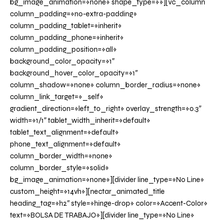
bg_image_animation=»none» shape_type=»»][vc_column
column_padding=»no-extra-padding»
column_padding_tablet=»inherit»
column_padding_phone=»inherit»
column_padding_position=»all»
background_color_opacity=»1″
background_hover_color_opacity=»1″
column_shadow=»none» column_border_radius=»none»
column_link_target=»_self»
gradient_direction=»left_to_right» overlay_strength=»0.3″
width=»1/1″ tablet_width_inherit=»default»
tablet_text_alignment=»default»
phone_text_alignment=»default»
column_border_width=»none»
column_border_style=»solid»
bg_image_animation=»none»][divider line_type=»No Line»
custom_height=»14vh»][nectar_animated_title
heading_tag=»h2″ style=»hinge-drop» color=»Accent-Color»
text=»BOLSA DE TRABAJO»][divider line_type=»No Line»