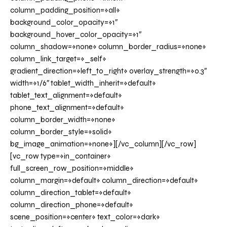
column_padding_position=»all»
background_color_opacity=»1″
background_hover_color_opacity=»1″
column_shadow=»none» column_border_radius=»none»
column_link_target=»_self»
gradient_direction=»left_to_right» overlay_strength=»0.3″
width=»1/6″ tablet_width_inherit=»default»
tablet_text_alignment=»default»
phone_text_alignment=»default»
column_border_width=»none»
column_border_style=»solid»
bg_image_animation=»none»][/vc_column][/vc_row]
[vc_row type=»in_container»
full_screen_row_position=»middle»
column_margin=»default» column_direction=»default»
column_direction_tablet=»default»
column_direction_phone=»default»
scene_position=»center» text_color=»dark»