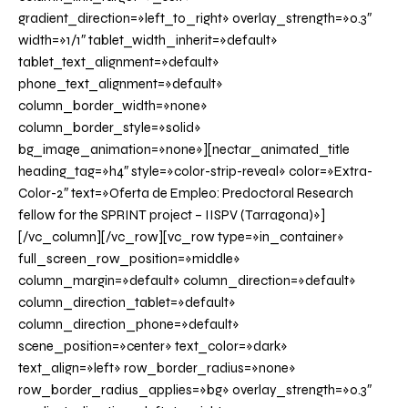
gradient_direction=»left_to_right» overlay_strength=»0.3″
width=»1/1″ tablet_width_inherit=»default»
tablet_text_alignment=»default»
phone_text_alignment=»default»
column_border_width=»none»
column_border_style=»solid»
bg_image_animation=»none»][nectar_animated_title
heading_tag=»h4″ style=»color-strip-reveal» color=»Extra-
Color-2″ text=»Oferta de Empleo: Predoctoral Research
fellow for the SPRINT project – IISPV (Tarragona)»]
[/vc_column][/vc_row][vc_row type=»in_container»
full_screen_row_position=»middle»
column_margin=»default» column_direction=»default»
column_direction_tablet=»default»
column_direction_phone=»default»
scene_position=»center» text_color=»dark»
text_align=»left» row_border_radius=»none»
row_border_radius_applies=»bg» overlay_strength=»0.3″