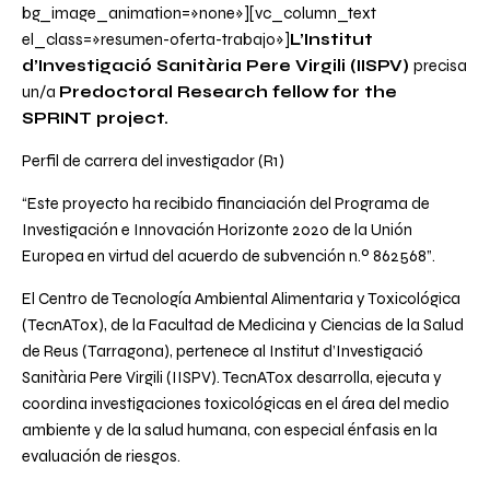
bg_image_animation=»none»][vc_column_text
el_class=»resumen-oferta-trabajo»]
L’Institut
d’Investigació Sanitària Pere Virgili (IISPV)
precisa
un/a
Predoctoral Research fellow
for the
SPRINT project.
Perfil de carrera del investigador (R1)
“Este proyecto ha recibido financiación del Programa de
Investigación e Innovación Horizonte 2020 de la Unión
Europea en virtud del acuerdo de subvención n.º 862568”.
El Centro de Tecnología Ambiental Alimentaria y Toxicológica
(TecnATox), de la Facultad de Medicina y Ciencias de la Salud
de Reus (Tarragona), pertenece al Institut d’Investigació
Sanitària Pere Virgili (IISPV). TecnATox desarrolla, ejecuta y
coordina investigaciones toxicológicas en el área del medio
ambiente y de la salud humana, con especial énfasis en la
evaluación de riesgos.