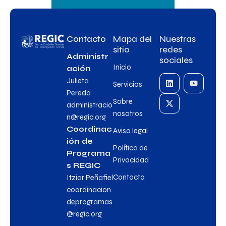
Contacto
Mapa del
Nuestras
sitio
redes
Administr
sociales
Inicio
ación
Julieta
Servicios
Pereda
Sobre
administracio
nosotros
n@regic.org
Coordinac
Aviso legal
ión de
Política de
Programa
Privacidad
s REGIC
Contacto
Itziar Peñafiel
coordinacion
deprogramas
@regic.org