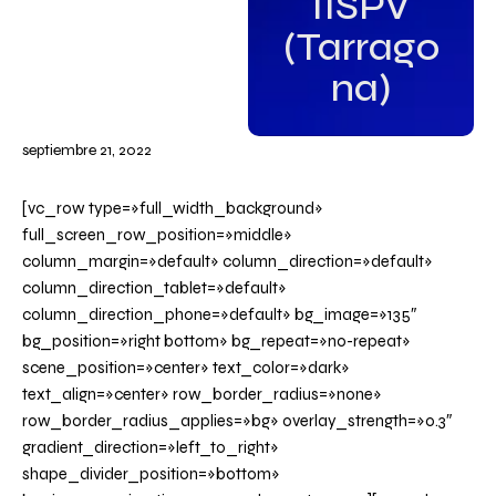
IISPV
(Tarrago
na)
septiembre 21, 2022
[vc_row type=»full_width_background»
full_screen_row_position=»middle»
column_margin=»default» column_direction=»default»
column_direction_tablet=»default»
column_direction_phone=»default» bg_image=»135″
bg_position=»right bottom» bg_repeat=»no-repeat»
scene_position=»center» text_color=»dark»
text_align=»center» row_border_radius=»none»
row_border_radius_applies=»bg» overlay_strength=»0.3″
gradient_direction=»left_to_right»
shape_divider_position=»bottom»