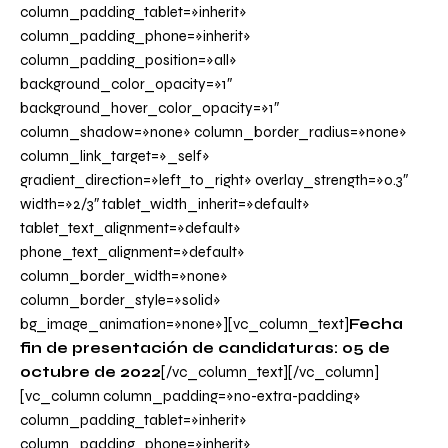
column_padding_tablet=»inherit»
column_padding_phone=»inherit»
column_padding_position=»all»
background_color_opacity=»1″
background_hover_color_opacity=»1″
column_shadow=»none» column_border_radius=»none»
column_link_target=»_self»
gradient_direction=»left_to_right» overlay_strength=»0.3″
width=»2/3″ tablet_width_inherit=»default»
tablet_text_alignment=»default»
phone_text_alignment=»default»
column_border_width=»none»
column_border_style=»solid»
bg_image_animation=»none»][vc_column_text]
Fecha
fin de presentación de candidaturas: 05 de
octubre de 2022
[/vc_column_text][/vc_column]
[vc_column column_padding=»no-extra-padding»
column_padding_tablet=»inherit»
column_padding_phone=»inherit»