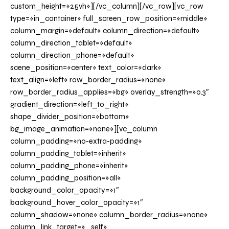
custom_height=»25vh»][/vc_column][/vc_row][vc_row
type=»in_container» full_screen_row_position=»middle»
column_margin=»default» column_direction=»default»
column_direction_tablet=»default»
column_direction_phone=»default»
scene_position=»center» text_color=»dark»
text_align=»left» row_border_radius=»none»
row_border_radius_applies=»bg» overlay_strength=»0.3″
gradient_direction=»left_to_right»
shape_divider_position=»bottom»
bg_image_animation=»none»][vc_column
column_padding=»no-extra-padding»
column_padding_tablet=»inherit»
column_padding_phone=»inherit»
column_padding_position=»all»
background_color_opacity=»1″
background_hover_color_opacity=»1″
column_shadow=»none» column_border_radius=»none»
column_link_target=»_self»