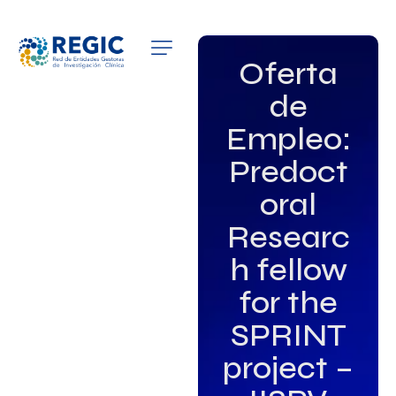
QUIÉNES SOMOS
Oferta
de
SERVICIOS
Empleo:
PATROCINADORES
Predoct
EMPLEO
oral
Researc
GRUPOS DE INTERÉS
h fellow
NOTICIAS
for the
SPRINT
project –