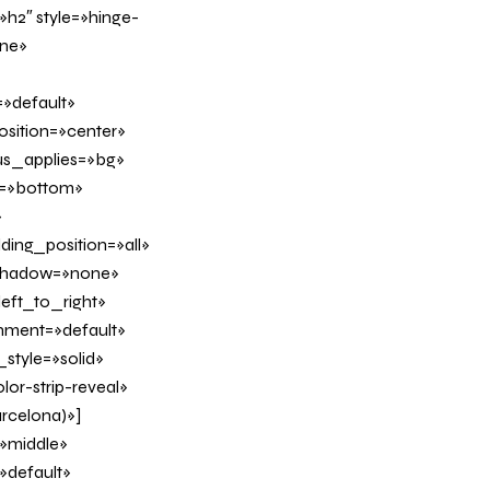
h2″ style=»hinge-
ine»
»default»
sition=»center»
us_applies=»bg»
on=»bottom»
»
ing_position=»all»
_shadow=»none»
eft_to_right»
gnment=»default»
tyle=»solid»
or-strip-reveal»
arcelona)»]
»middle»
»default»