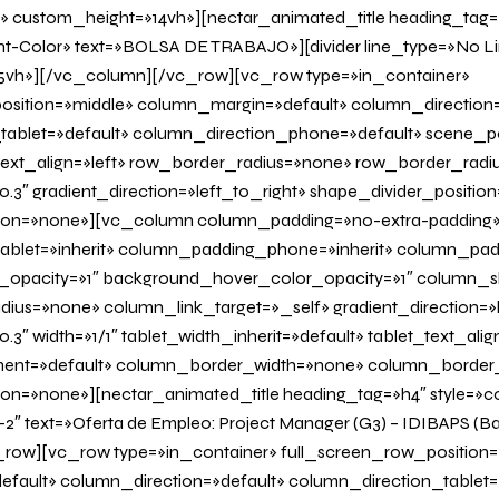
» custom_height=»14vh»][nectar_animated_title heading_tag=»
nt-Color» text=»BOLSA DE TRABAJO»][divider line_type=»No L
vh»][/vc_column][/vc_row][vc_row type=»in_container»
osition=»middle» column_margin=»default» column_direction=
tablet=»default» column_direction_phone=»default» scene_po
 text_align=»left» row_border_radius=»none» row_border_radi
0.3″ gradient_direction=»left_to_right» shape_divider_positi
on=»none»][vc_column column_padding=»no-extra-padding
blet=»inherit» column_padding_phone=»inherit» column_padd
_opacity=»1″ background_hover_color_opacity=»1″ column
us=»none» column_link_target=»_self» gradient_direction=»l
.3″ width=»1/1″ tablet_width_inherit=»default» tablet_text_ali
ent=»default» column_border_width=»none» column_border_s
=»none»][nectar_animated_title heading_tag=»h4″ style=»col
-2″ text=»Oferta de Empleo: Project Manager (G3) – IDIBAPS (B
row][vc_row type=»in_container» full_screen_row_position=
fault» column_direction=»default» column_direction_tablet=