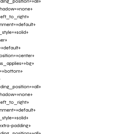
ing_position=»all»
_shadow=»none»
eft_to_right»
ignment=»default»
tyle=»solid»
er»
»default»
sition=»center»
us_applies=»bg»
on=»bottom»
»
ing_position=»all»
_shadow=»none»
eft_to_right»
ignment=»default»
tyle=»solid»
xtra-padding»
ing_position=»all»