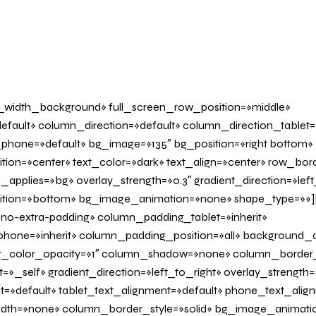
l_width_background» full_screen_row_position=»middle»
fault» column_direction=»default» column_direction_tablet=
phone=»default» bg_image=»135″ bg_position=»right bottom»
tion=»center» text_color=»dark» text_align=»center» row_bo
applies=»bg» overlay_strength=»0.3″ gradient_direction=»left
sition=»bottom» bg_image_animation=»none» shape_type=»»
o-extra-padding» column_padding_tablet=»inherit»
one=»inherit» column_padding_position=»all» background_c
_color_opacity=»1″ column_shadow=»none» column_border
»_self» gradient_direction=»left_to_right» overlay_strength=»
it=»default» tablet_text_alignment=»default» phone_text_alig
th=»none» column_border_style=»solid» bg_image_animatio