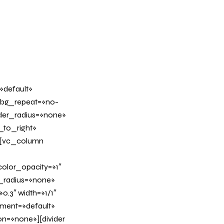
»default»
 bg_repeat=»no-
rder_radius=»none»
_to_right»
][vc_column
olor_opacity=»1″
_radius=»none»
0.3″ width=»1/1″
nment=»default»
n=»none»][divider