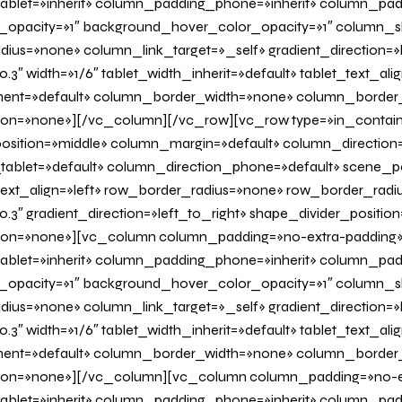
blet=»inherit» column_padding_phone=»inherit» column_padd
_opacity=»1″ background_hover_color_opacity=»1″ column
us=»none» column_link_target=»_self» gradient_direction=»l
.3″ width=»1/6″ tablet_width_inherit=»default» tablet_text_al
ent=»default» column_border_width=»none» column_border_s
on=»none»][/vc_column][/vc_row][vc_row type=»in_contain
osition=»middle» column_margin=»default» column_direction=
tablet=»default» column_direction_phone=»default» scene_po
 text_align=»left» row_border_radius=»none» row_border_radi
0.3″ gradient_direction=»left_to_right» shape_divider_positi
on=»none»][vc_column column_padding=»no-extra-padding
blet=»inherit» column_padding_phone=»inherit» column_padd
_opacity=»1″ background_hover_color_opacity=»1″ column
us=»none» column_link_target=»_self» gradient_direction=»l
.3″ width=»1/6″ tablet_width_inherit=»default» tablet_text_al
ent=»default» column_border_width=»none» column_border_s
on=»none»][/vc_column][vc_column column_padding=»no-e
blet=»inherit» column_padding_phone=»inherit» column_padd