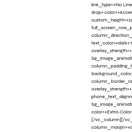
line_type=»No Line
drop» color=»Acce
custom_height=»25
full_screen_row_p
column_direction_
text_color=»dark»
overlay_strength=»
bg_image_animati
column_padding_ta
background_color
column_border_radi
overlay_strength=»0
phone_text_alignm
bg_image_animation
color=»Extra-Color
[/vc_column][/vc_
column_margin=»de