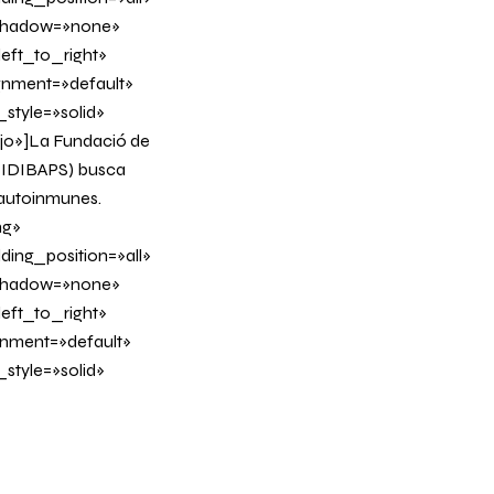
_shadow=»none»
eft_to_right»
ignment=»default»
tyle=»solid»
jo»]
La Fundació de
 (IDIBAPS)
busca
 autoinmunes.
ng»
ing_position=»all»
_shadow=»none»
eft_to_right»
ignment=»default»
tyle=»solid»