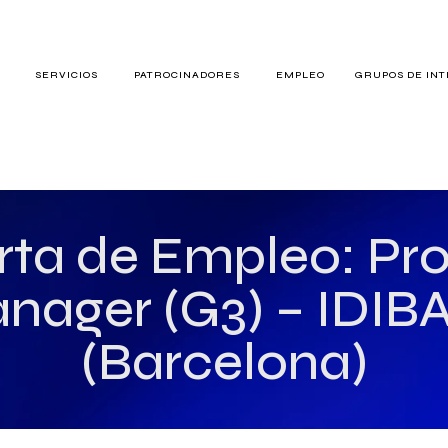
S
SERVICIOS
PATROCINADORES
EMPLEO
GRUPOS DE IN
RES
rta de Empleo: Pro
nager (G3) – IDIB
TERÉS
(Barcelona)