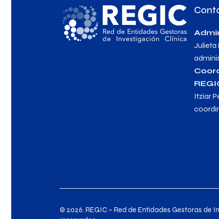
Cont
Admin
Julieta
admini
Coor
REGI
Itziar P
coordi
© 2026. REGIC – Red de Entidades Gestoras de Inv