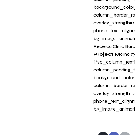
background_color
column_border_radi
overlay_strength=»
phone_text_alignm
bg_image_animatio
Recerca Clínic Barc
Project Manage
[/vc_column_text
column_padding_ta
background_color
column_border_radi
overlay_strength=»0
phone_text_alignm
bg_image_animati