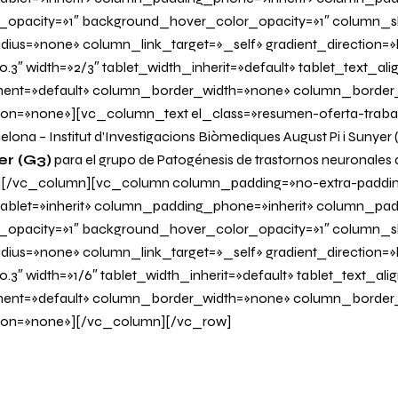
_opacity=»1″ background_hover_color_opacity=»1″ column
us=»none» column_link_target=»_self» gradient_direction=»l
0.3″ width=»2/3″ tablet_width_inherit=»default» tablet_text_al
ent=»default» column_border_width=»none» column_border_s
n=»none»][vc_column_text el_class=»resumen-oferta-traba
elona – Institut d’Investigacions Biòmediques August Pi i Sunyer
r (G3)
para el grupo de Patogénesis de trastornos neuronales
][/vc_column][vc_column column_padding=»no-extra-paddi
blet=»inherit» column_padding_phone=»inherit» column_padd
_opacity=»1″ background_hover_color_opacity=»1″ column
us=»none» column_link_target=»_self» gradient_direction=»l
.3″ width=»1/6″ tablet_width_inherit=»default» tablet_text_al
ent=»default» column_border_width=»none» column_border_s
on=»none»][/vc_column][/vc_row]