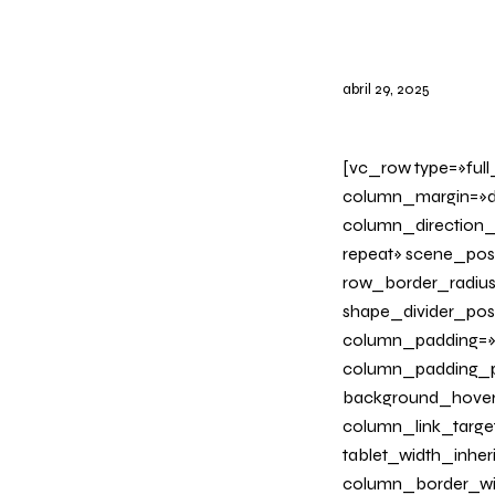
abril 29, 2025
[vc_row type=»ful
column_margin=»de
column_direction_
repeat» scene_posi
row_border_radius_
shape_divider_po
column_padding=»n
column_padding_ph
background_hover
column_link_target=
tablet_width_inher
column_border_wid