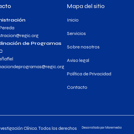
acto
Mapa del sitio
istración
Inicio
 Pereda
Servicios
stracion@regic.org
dinación de Programas
Sobre nosotros
C
eñafiel
Aviso legal
naciondeprogramas@regic.org
Política de Privacidad
Contacto
estigación Clínica. Todos los derechos
Desarrollado por
Moremedia