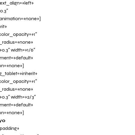
xt_align=»left»
0.3″
_animation=»none»]
it»
olor_opacity=»1″
_radius=»none»
0.3″ width=»1/6″
nment=»default»
on=»none»]
tablet=»inherit»
olor_opacity=»1″
_radius=»none»
»0.3″ width=»2/3″
nment=»default»
on=»none»]
yo
padding»