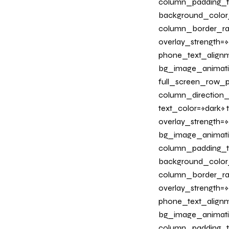
column_padding_ta
background_color
column_border_radi
overlay_strength=»0
phone_text_alignm
bg_image_animati
full_screen_row_p
column_direction_
text_color=»dark»
overlay_strength=»
bg_image_animati
column_padding_ta
background_color
column_border_radi
overlay_strength=»0
phone_text_alignm
bg_image_animati
column_padding_ta