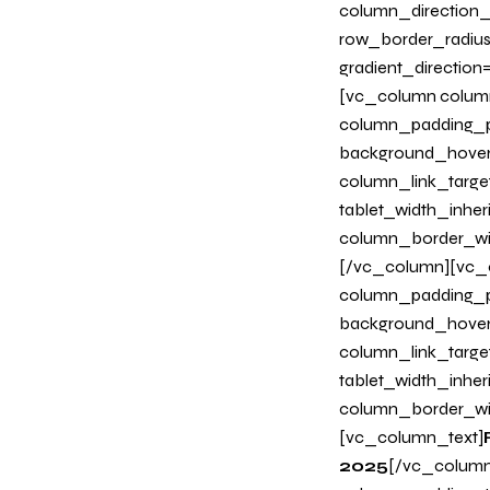
column_direction_p
row_border_radius
gradient_directio
[vc_column column
column_padding_ph
background_hover
column_link_target
tablet_width_inher
column_border_wi
[/vc_column][vc_c
column_padding_ph
background_hover
column_link_target
tablet_width_inher
column_border_wi
[vc_column_text]
2025
[/vc_column