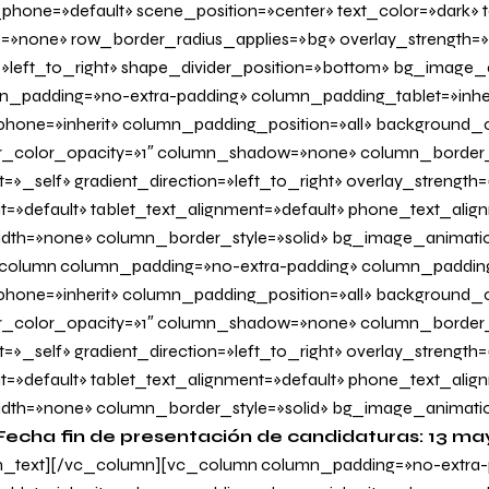
hone=»default» scene_position=»center» text_color=»dark» te
=»none» row_border_radius_applies=»bg» overlay_strength=»
n=»left_to_right» shape_divider_position=»bottom» bg_image
_padding=»no-extra-padding» column_padding_tablet=»inher
one=»inherit» column_padding_position=»all» background_c
_color_opacity=»1″ column_shadow=»none» column_border
=»_self» gradient_direction=»left_to_right» overlay_strength=»
it=»default» tablet_text_alignment=»default» phone_text_alig
dth=»none» column_border_style=»solid» bg_image_animati
olumn column_padding=»no-extra-padding» column_padding_
one=»inherit» column_padding_position=»all» background_c
_color_opacity=»1″ column_shadow=»none» column_border
=»_self» gradient_direction=»left_to_right» overlay_strength=
it=»default» tablet_text_alignment=»default» phone_text_alig
dth=»none» column_border_style=»solid» bg_image_animati
Fecha fin de presentación de candidaturas: 13 ma
_text][/vc_column][vc_column column_padding=»no-extra-