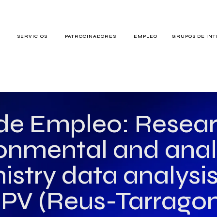
S
SERVICIOS
PATROCINADORES
EMPLEO
GRUPOS DE IN
RES
de Empleo: Resea
onmental and anal
TERÉS
stry data analysi
SPV (Reus-Tarrago