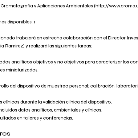
 Cromatografía y Aplicaciones Ambientales (
http://www.croma.u
s disponibles: 1
ionado trabajará en estrecha colaboración con el Director Inves
a Ramírez) y realizará las siguientes tareas:
odos analíticos objetivos y no objetivos para caracterizar los co
es miniaturizados.
ollo del dispositivo de muestreo personal: calibración, laborator
 clínicos durante la validación clínica del dispositivo.
incluidos datos analíticos, ambientales y clínicos.
sultados en talleres y conferencias.
TOS