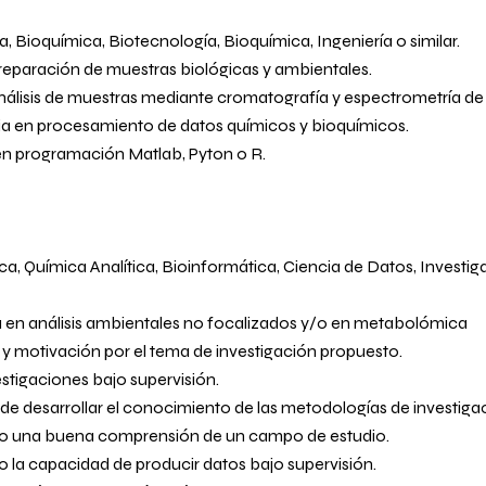
 Bioquímica, Biotecnología, Bioquímica, Ingeniería o similar.
reparación de muestras biológicas y ambientales.
nálisis de muestras mediante cromatografía y espectrometría de
ia en procesamiento de datos químicos y bioquímicos.
n programación Matlab, Pyton o R.
ca, Química Analítica, Bioinformática, Ciencia de Datos, Investi
a en análisis ambientales no focalizados y/o en metabolómica
 y motivación por el tema de investigación propuesto.
estigaciones bajo supervisión.
de desarrollar el conocimiento de las metodologías de investigaci
o una buena comprensión de un campo de estudio.
la capacidad de producir datos bajo supervisión.