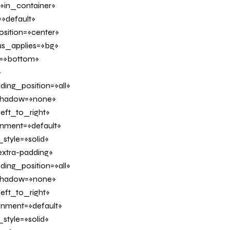
=»in_container»
»default»
sition=»center»
us_applies=»bg»
on=»bottom»
»
ing_position=»all»
_shadow=»none»
eft_to_right»
ignment=»default»
tyle=»solid»
xtra-padding»
ing_position=»all»
_shadow=»none»
eft_to_right»
ignment=»default»
tyle=»solid»