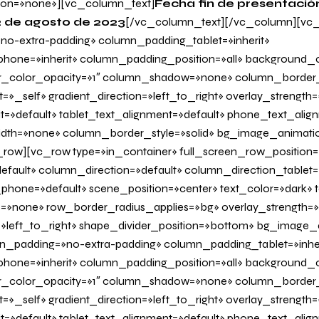
on=»none»][vc_column_text]
Fecha fin de presentació
2 de agosto de 2023
[/vc_column_text][/vc_column][vc
o-extra-padding» column_padding_tablet=»inherit»
one=»inherit» column_padding_position=»all» background_c
_color_opacity=»1″ column_shadow=»none» column_border
=»_self» gradient_direction=»left_to_right» overlay_strength=»
it=»default» tablet_text_alignment=»default» phone_text_alig
dth=»none» column_border_style=»solid» bg_image_animati
row][vc_row type=»in_container» full_screen_row_position=
fault» column_direction=»default» column_direction_tablet=
hone=»default» scene_position=»center» text_color=»dark» te
=»none» row_border_radius_applies=»bg» overlay_strength=»
n=»left_to_right» shape_divider_position=»bottom» bg_image
_padding=»no-extra-padding» column_padding_tablet=»inher
one=»inherit» column_padding_position=»all» background_c
_color_opacity=»1″ column_shadow=»none» column_border
»_self» gradient_direction=»left_to_right» overlay_strength=»
it=»default» tablet_text_alignment=»default» phone_text_alig