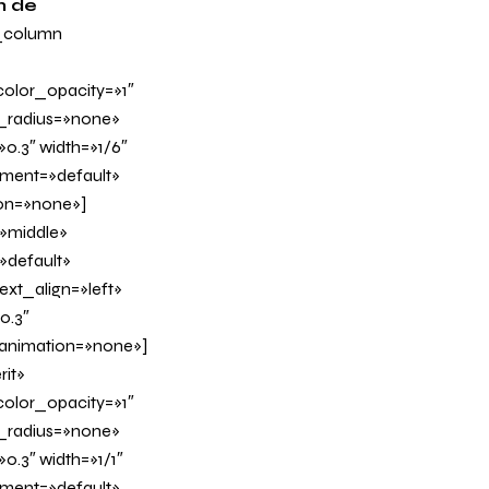
n de
_column
olor_opacity=»1″
_radius=»none»
0.3″ width=»1/6″
nment=»default»
on=»none»]
»middle»
»default»
xt_align=»left»
0.3″
_animation=»none»]
it»
olor_opacity=»1″
_radius=»none»
0.3″ width=»1/1″
nment=»default»