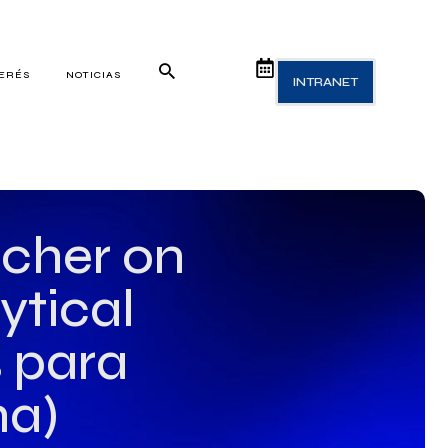
TERÉS
NOTICIAS
INTRANET
rcher on
ytical
s para
na)