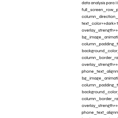
data analysis para
full_screen_row_p
column_direction_
text_color=»dark»
overlay_strength=»
bg_image_animati
column_padding_ta
background_color
column_border_radi
overlay_strength=»0
phone_text_alignm
bg_image_animati
column_padding_ta
background_color
column_border_radi
overlay_strength=»
phone_text_alignm