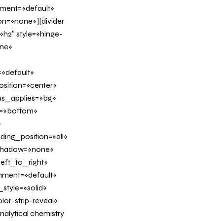
nment=»default»
n=»none»][divider
h2″ style=»hinge-
ine»
»default»
sition=»center»
us_applies=»bg»
on=»bottom»
»
ing_position=»all»
_shadow=»none»
eft_to_right»
gnment=»default»
tyle=»solid»
or-strip-reveal»
alytical chemistry