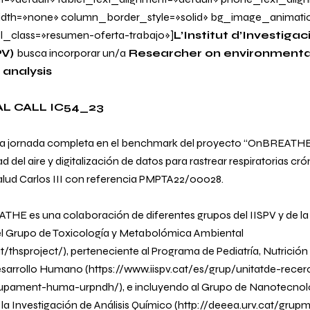
dth=»none» column_border_style=»solid» bg_image_animati
l_class=»resumen-oferta-trabajo»]
L’
Institut d’Investigac
PV)
busca incorporar un/a
Researcher
on environmental
 analysis
L CALL IC54_23
a jornada completa en el
benchmark
del proyecto
“OnBREATHE:
d del aire y digitalización de datos para rastrear respiratorias cró
 Salud Carlos III con referencia PMPTA22/00028.
HE es una colaboración de diferentes grupos del IISPV y de la 
or el Grupo de Toxicología y Metabolómica Ambiental
t/thsproject/
), perteneciente al Programa de Pediatría, Nutrición
esarrollo Humano (
https://www.iispv.cat/es/grup/unitatde-recer
olupament-huma-urpndh/
), e incluyendo al Grupo de Nanotecnol
la Investigación de Análisis Químico (
http://deeea.urv.cat/grupm