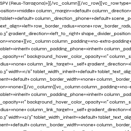
 IISPV (Reus-Tarragona)»][/vc_column][/vc_row][vc_row type
osition=»middle» column_margin=»default» column_direction=
tablet=»default» column_direction_phone=»default» scene_po
 text_align=»left» row_border_radius=»none» row_border_radi
0.3″ gradient_direction=»left_to_right» shape_divider_positi
on=»none»][vc_column column_padding=»no-extra-padding
blet=»inherit» column_padding_phone=»inherit» column_padd
_opacity=»1″ background_hover_color_opacity=»1″ column
us=»none» column_link_target=»_self» gradient_direction=»l
.3″ width=»1/6″ tablet_width_inherit=»default» tablet_text_al
ent=»default» column_border_width=»none» column_border_s
on=»none»][/vc_column][vc_column column_padding=»no-e
blet=»inherit» column_padding_phone=»inherit» column_padd
_opacity=»1″ background_hover_color_opacity=»1″ column
us=»none» column_link_target=»_self» gradient_direction=»l
0.3″ width=»2/3″ tablet_width_inherit=»default» tablet_text_al
ent=»default» column_border_width=»none» column_border_s