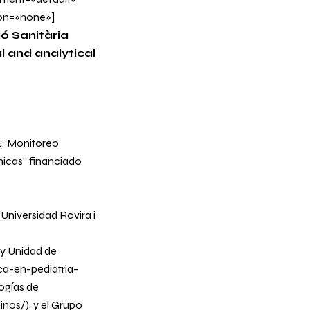
on=»none»]
ió Sanitària
 and analytical
 Monitoreo
nicas”
financiado
Universidad Rovira i
 y Unidad de
ca-en-pediatria-
ogías de
inos/
), y el Grupo