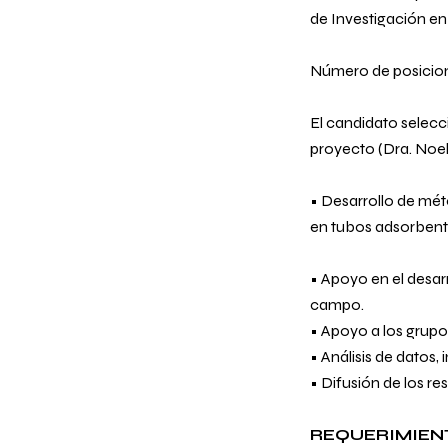
de Investigación en
Número de posicione
El candidato selecc
proyecto (Dra. Noeli
• Desarrollo de mét
en tubos adsorbent
• Apoyo en el desarr
campo.
• Apoyo a los grupos
• Análisis de datos, 
• Difusión de los re
REQUERIMIEN