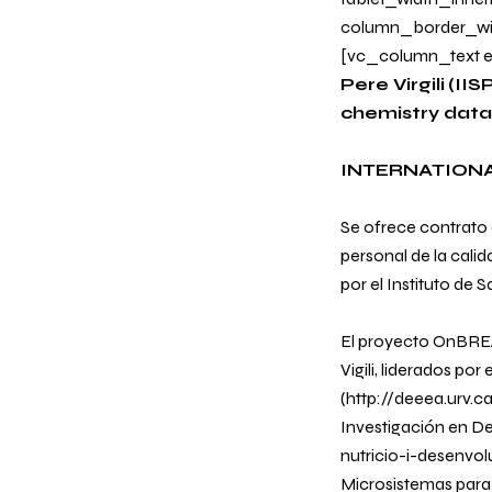
column_border_wi
[vc_column_text e
Pere Virgili
(IIS
chemistry data
INTERNATIONA
Se ofrece contrato 
personal de la calida
por el Instituto de
El proyecto OnBREAT
Vigili, liderados p
(
http://deeea.urv.ca
Investigación en D
nutricio-i-desenv
Microsistemas para 