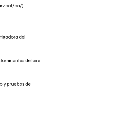
rv.cat/ca/
).
tigadora del
ntaminantes del aire
io y pruebas de