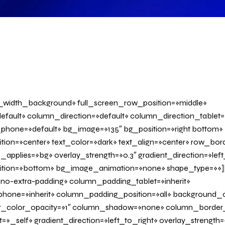
l_width_background» full_screen_row_position=»middle»
fault» column_direction=»default» column_direction_tablet=
phone=»default» bg_image=»135″ bg_position=»right bottom»
tion=»center» text_color=»dark» text_align=»center» row_bo
applies=»bg» overlay_strength=»0.3″ gradient_direction=»left
sition=»bottom» bg_image_animation=»none» shape_type=»»
o-extra-padding» column_padding_tablet=»inherit»
one=»inherit» column_padding_position=»all» background_c
_color_opacity=»1″ column_shadow=»none» column_border
»_self» gradient_direction=»left_to_right» overlay_strength=»