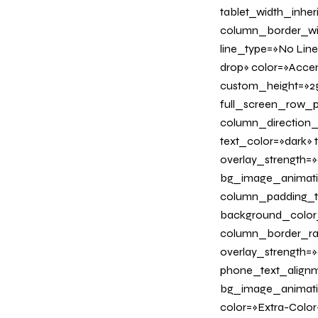
tablet_width_inher
column_border_wid
line_type=»No Line
drop» color=»Acce
custom_height=»25
full_screen_row_p
column_direction_
text_color=»dark»
overlay_strength=»
bg_image_animati
column_padding_ta
background_color
column_border_radi
overlay_strength=»0
phone_text_alignm
bg_image_animation
color=»Extra-Color