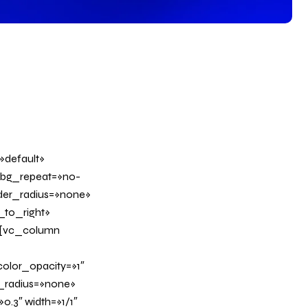
»default»
 bg_repeat=»no-
rder_radius=»none»
_to_right»
][vc_column
olor_opacity=»1″
_radius=»none»
0.3″ width=»1/1″