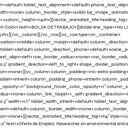
it=»default» tablet_text_alignment=»default» phone_text_alig
th=»none» column_border_style=»solid» bg_image_animatio
» custom_height=»14vh»][nectar_animated_title heading_tag=»
nt-Color» text=»BOLSA DE TRABAJO»][divider line_type=»No L
vh»][/vc_column][/vc_row][vc_row type=»in_container»
osition=»middle» column_margin=»default» column_direction=
tablet=»default» column_direction_phone=»default» scene_po
 text_align=»left» row_border_radius=»none» row_border_radi
0.3″ gradient_direction=»left_to_right» shape_divider_positi
on=»none»][vc_column column_padding=»no-extra-padding
blet=»inherit» column_padding_phone=»inherit» column_padd
_opacity=»1″ background_hover_color_opacity=»1″ column
us=»none» column_link_target=»_self» gradient_direction=»l
.3″ width=»1/1″ tablet_width_inherit=»default» tablet_text_ali
ent=»default» column_border_width=»none» column_border_s
=»none»][nectar_animated_title heading_tag=»h4″ style=»col
-2″ text=»Oferta de Empleo: Researcher on environmental and an