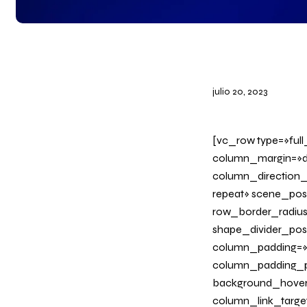
julio 20, 2023
[vc_row type=»ful
column_margin=»de
column_direction_
repeat» scene_posi
row_border_radius_
shape_divider_po
column_padding=»n
column_padding_ph
background_hover
column_link_target=