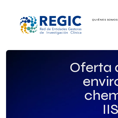
QUIÉNES SOMO
QUIÉNES SOMOS
SERVICIOS
PATROCINADO
Oferta 
EMPLEO
envir
GRUPOS DE IN
chemi
II
NOTICIAS