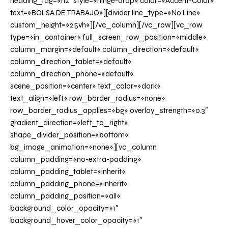
heading_tag=»h2″ style=»hinge-drop» color=»Accent-Color»
text=»BOLSA DE TRABAJO»][divider line_type=»No Line»
custom_height=»25vh»][/vc_column][/vc_row][vc_row
type=»in_container» full_screen_row_position=»middle»
column_margin=»default» column_direction=»default»
column_direction_tablet=»default»
column_direction_phone=»default»
scene_position=»center» text_color=»dark»
text_align=»left» row_border_radius=»none»
row_border_radius_applies=»bg» overlay_strength=»0.3″
gradient_direction=»left_to_right»
shape_divider_position=»bottom»
bg_image_animation=»none»][vc_column
column_padding=»no-extra-padding»
column_padding_tablet=»inherit»
column_padding_phone=»inherit»
column_padding_position=»all»
background_color_opacity=»1″
background_hover_color_opacity=»1″