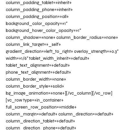
column_padding_tablet=»inherit»
column_padding_phone=»inherit»
column_padding_position=»all»
background_color_opacity=»1″
background_hover_color_opacity=»1″
column_shadow=»none» column_border_radius=»none»
column_link_target=»_self»
gradient_direction=»left_to_right» overlay_strength=»0.3″
width=»1/6″ tablet_width_inherit=»default»
tablet_text_alignment=»default»
phone_text_alignment=»default»
column_border_width=»none»
column_border_style=»solid»
bg_image_animation=»none»][/vc_column][/vc_row]
[vc_row type=»in_container»
full_screen_row_position=»middle»
column_margin=»default» column_direction=»default»
column_direction_tablet=»default»
column_direction_phone=»default»