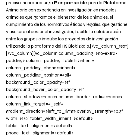
precisa incorporar un/a
Responsable
para la Plataforma
Animalario con experiencia en investigación en modelos
animales que garantice el bienestar de los animales, el
cumplimiento de las normativas éticas y legales, que gestione
y asesore al personal investigador, facilite la colaboración
entre los grupos e impulse los proyectos de investigación
utilizando la plataforma del IIS Biobizkaia.[/vc_column_text]
[/vc_column][vc_column column_padding=»no-extra-
padding» column_padding_tablet=»inherit»
column_padding_phone=»inherit»
column_padding_position=»all»
background_color_opacity=»1″
background_hover_color_opacity=»1″
column_shadow=»none» column_border_radius=»none»
column_link_target=»_self»
gradient_direction=»left_to_right» overlay_strength=»0.3″
width=»1/6″ tablet_width_inherit=»default»
tablet_text_alignment=»default»
phone_text_alignment=»default»