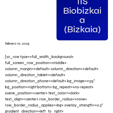
IIS
Biobizkai
a
(Bizkaia)
febrero 10, 2025
[vc_row type=»full_width_background»
full_screen_row_position=»middle»
column_margin=»default» column_direction=»default»
column_direction_tablet=»default»
column_direction_phone=»default» bg_image=»135″
bg_position=»right bottom» bg_repeat=»no-repeat»
scene_position=»center» text_color=»dark»
text_align=»center» row_border_radius=»none»
row_border_radius_applies=»bg» overlay_strength=»0.3″
gradient_direction=»left_to_right»