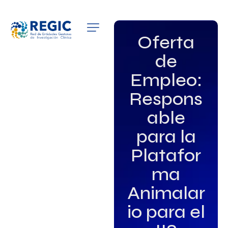
QUIÉNES SOMOS
Oferta
de
SERVICIOS
Empleo:
PATROCINADORES
Respons
EMPLEO
able
para la
GRUPOS DE INTERÉS
Platafor
NOTICIAS
ma
Animalar
io para el