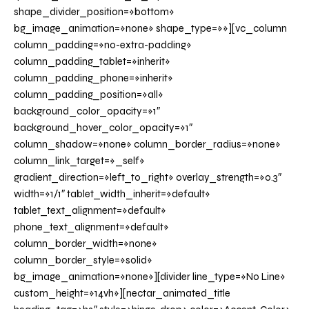
shape_divider_position=»bottom»
bg_image_animation=»none» shape_type=»»][vc_column
column_padding=»no-extra-padding»
column_padding_tablet=»inherit»
column_padding_phone=»inherit»
column_padding_position=»all»
background_color_opacity=»1″
background_hover_color_opacity=»1″
column_shadow=»none» column_border_radius=»none»
column_link_target=»_self»
gradient_direction=»left_to_right» overlay_strength=»0.3″
width=»1/1″ tablet_width_inherit=»default»
tablet_text_alignment=»default»
phone_text_alignment=»default»
column_border_width=»none»
column_border_style=»solid»
bg_image_animation=»none»][divider line_type=»No Line»
custom_height=»14vh»][nectar_animated_title