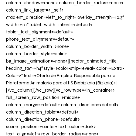
column_shadow=»none» column_border_radius=»none»
column_link_target=»_self»
gradient_direction=»left_to_right» overlay_strength=»0.3″
width=»1/1″ tablet_width_inherit=»default»
tablet_text_alignment=»default»
phone_text_alignment=»default»
column_border_width=»none»
column_border_style=»solid»
bg_image_animation=»none»][nectar_animated_title
heading_tag=»h4″ style=»color-strip-reveal» color=»Extra-
Color-2″ text=»Oferta de Empleo: Responsable para la
Plataforma Animalario para el IIS Biobizkaia (Bizkaia)»]
[/vc_column][/vc_row][vc_row type=»in_container»
full_screen_row_position=»middle»
column_margin=»default» column_direction=»default»
column_direction_tablet=»default»
column_direction_phone=»default»
scene_position=»center» text_color=»dark»
text_align=»left» row_border_radius=»none»