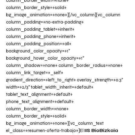
column_border_width=»none»
column_border_style=»solid»
bg_image_animation=»none»][/vc_column][vc_column
column_padding=»no-extra-padding»
column_padding_tablet=»inherit»
column_padding_phone=»inherit»
column_padding_position=»all»
background_color_opacity=»1″
background_hover_color_opacity=»1″
column_shadow=»none» column_border_radius=»none»
column_link_target=»_self»
gradient_direction=»left_to_right» overlay_strength=»0.3″
width=»2/3″ tablet_width_inherit=»default»
tablet_text_alignment=»default»
phone_text_alignment=»default»
column_border_width=»none»
column_border_style=»solid»
bg_image_animation=»none»][vc_column_text
el_class=»resumen-oferta-trabajo»]El
IIS BioBizkaia