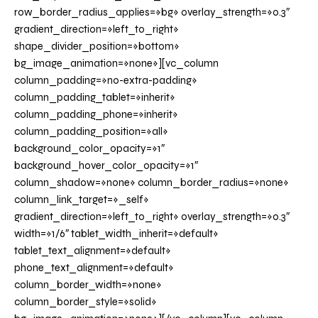
row_border_radius_applies=»bg» overlay_strength=»0.3″
gradient_direction=»left_to_right»
shape_divider_position=»bottom»
bg_image_animation=»none»][vc_column
column_padding=»no-extra-padding»
column_padding_tablet=»inherit»
column_padding_phone=»inherit»
column_padding_position=»all»
background_color_opacity=»1″
background_hover_color_opacity=»1″
column_shadow=»none» column_border_radius=»none»
column_link_target=»_self»
gradient_direction=»left_to_right» overlay_strength=»0.3″
width=»1/6″ tablet_width_inherit=»default»
tablet_text_alignment=»default»
phone_text_alignment=»default»
column_border_width=»none»
column_border_style=»solid»