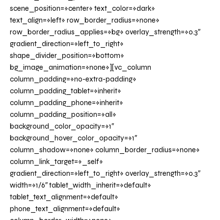
scene_position=»center» text_color=»dark»
text_align=»left» row_border_radius=»none»
row_border_radius_applies=»bg» overlay_strength=»0.3″
gradient_direction=»left_to_right»
shape_divider_position=»bottom»
bg_image_animation=»none»][vc_column
column_padding=»no-extra-padding»
column_padding_tablet=»inherit»
column_padding_phone=»inherit»
column_padding_position=»all»
background_color_opacity=»1″
background_hover_color_opacity=»1″
column_shadow=»none» column_border_radius=»none»
column_link_target=»_self»
gradient_direction=»left_to_right» overlay_strength=»0.3″
width=»1/6″ tablet_width_inherit=»default»
tablet_text_alignment=»default»
phone_text_alignment=»default»