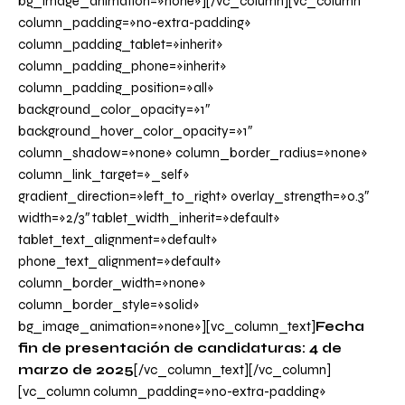
bg_image_animation=»none»][/vc_column][vc_column
column_padding=»no-extra-padding»
column_padding_tablet=»inherit»
column_padding_phone=»inherit»
column_padding_position=»all»
background_color_opacity=»1″
background_hover_color_opacity=»1″
column_shadow=»none» column_border_radius=»none»
column_link_target=»_self»
gradient_direction=»left_to_right» overlay_strength=»0.3″
width=»2/3″ tablet_width_inherit=»default»
tablet_text_alignment=»default»
phone_text_alignment=»default»
column_border_width=»none»
column_border_style=»solid»
bg_image_animation=»none»][vc_column_text]
Fecha
fin de presentación de candidaturas: 4 de
marzo de 2025
[/vc_column_text][/vc_column]
[vc_column column_padding=»no-extra-padding»