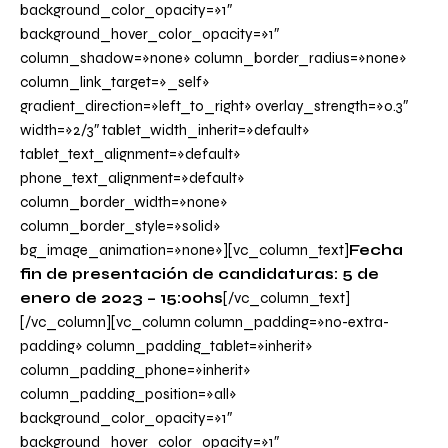
background_color_opacity=»1″
background_hover_color_opacity=»1″
column_shadow=»none» column_border_radius=»none»
column_link_target=»_self»
gradient_direction=»left_to_right» overlay_strength=»0.3″
width=»2/3″ tablet_width_inherit=»default»
tablet_text_alignment=»default»
phone_text_alignment=»default»
column_border_width=»none»
column_border_style=»solid»
bg_image_animation=»none»][vc_column_text]
Fecha
fin de presentación de candidaturas: 5 de
enero de 2023 – 15:00hs
[/vc_column_text]
[/vc_column][vc_column column_padding=»no-extra-
padding» column_padding_tablet=»inherit»
column_padding_phone=»inherit»
column_padding_position=»all»
background_color_opacity=»1″
background_hover_color_opacity=»1″