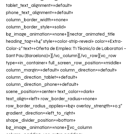
tablet_text_alignment=»default»
phone_text_alignment=»default»
column_border_width=»none»
column_border_style=»solid»
bg_image_animation=»none»][nectar_animated_title
heading_tag=»h4″ style=»color-strip-reveal» color=»Extra-
Color-2″ text=»Oferta de Empleo: T1 Tècnic/a de Laboratori –
Sant Pau (Barcelona)»][/vc_column][/vc_row][vc_row
type=»in_container» full_screen_row_position=»middle»
column_margin=»default» column_direction=»default»
column_direction_tablet=»default»
column_direction_phone=»default»
scene_position=»center» text_color=»dark»
text_align=»left» row_border_radius=»none»
row_border_radius_applies=»bg» overlay_strength=»0.3″
gradient_direction=»left_to_right»
shape_divider_position=»bottom»
bg_image_animation=»none»][vc_column