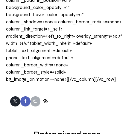
column_padding_position=»all»
background_color_opacity=»1″
background_hover_color_opacity=»1″
column_shadow=»none» column_border_radius=»none»
column_link_target=»_self»
gradient_direction=»left_to_right» overlay_strength=»0.3″
width=»1/6″ tablet_width_inherit=»default»
tablet_text_alignment=»default»
phone_text_alignment=»default»
column_border_width=»none»
column_border_style=»solid»
bg_image_animation=»none»][/vc_column][/vc_row]