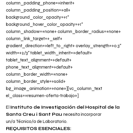
column_padding_phone=»inherit»
column_padding_position=»all»
background_color_opacity=»1″
background_hover_color_opacity=»1″
column_shadow=»none» column_border_radius=»none»
column_link_target=»_self»
gradient_direction=»left_to_right» overlay_strength=»0.3″
width=»2/3″ tablet_width_inherit=»default»
tablet_text_alignment=»default»
phone_text_alignment=»default»
column_border_width=»none»
column_border_style=»solid»
bg_image_animation=»none»][vc_column_text
el_class=»resumen-oferta-trabajo»]
El
Instituto de Investigación del
Hospital de la
Santa Creu i Sant Pau
necesita incorporar
un/a
Técnico/a de Laboratorio.
REQUISITOS ESENCIALES: