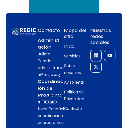
Contacto
Mapa del
Nuestras
sitio
redes
Administr
sociales
Inicio
ación
Julieta
Servicios
Pereda
Sobre
administracio
nosotros
n@regic.org
Coordinac
Aviso legal
ión de
Política de
Programa
Privacidad
s REGIC
Contacto
Itziar Peñafiel
coordinacion
deprogramas