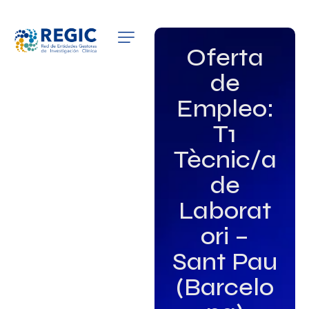
QUIÉNES SOMOS
Oferta
de
SERVICIOS
Empleo:
PATROCINADORES
T1
EMPLEO
Tècnic/a
de
GRUPOS DE INTERÉS
Laborat
NOTICIAS
ori –
Sant Pau
(Barcelo