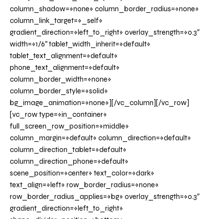
column_shadow=»none» column_border_radius=»none»
column_link_target=»_self»
gradient_direction=»left_to_right» overlay_strength=»0.3″
width=»1/6″ tablet_width_inherit=»default»
tablet_text_alignment=»default»
phone_text_alignment=»default»
column_border_width=»none»
column_border_style=»solid»
bg_image_animation=»none»][/vc_column][/vc_row]
[vc_row type=»in_container»
full_screen_row_position=»middle»
column_margin=»default» column_direction=»default»
column_direction_tablet=»default»
column_direction_phone=»default»
scene_position=»center» text_color=»dark»
text_align=»left» row_border_radius=»none»
row_border_radius_applies=»bg» overlay_strength=»0.3″
gradient_direction=»left_to_right»