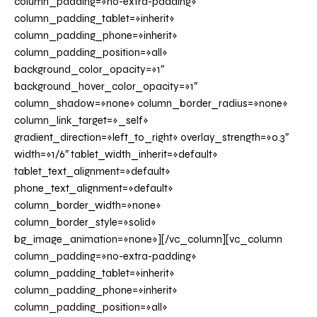
column_padding=»no-extra-padding»
column_padding_tablet=»inherit»
column_padding_phone=»inherit»
column_padding_position=»all»
background_color_opacity=»1″
background_hover_color_opacity=»1″
column_shadow=»none» column_border_radius=»none»
column_link_target=»_self»
gradient_direction=»left_to_right» overlay_strength=»0.3″
width=»1/6″ tablet_width_inherit=»default»
tablet_text_alignment=»default»
phone_text_alignment=»default»
column_border_width=»none»
column_border_style=»solid»
bg_image_animation=»none»][/vc_column][vc_column
column_padding=»no-extra-padding»
column_padding_tablet=»inherit»
column_padding_phone=»inherit»
column_padding_position=»all»