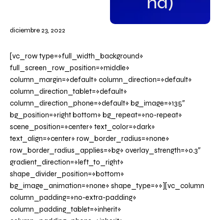
na)
diciembre 23, 2022
[vc_row type=»full_width_background»
full_screen_row_position=»middle»
column_margin=»default» column_direction=»default»
column_direction_tablet=»default»
column_direction_phone=»default» bg_image=»135″
bg_position=»right bottom» bg_repeat=»no-repeat»
scene_position=»center» text_color=»dark»
text_align=»center» row_border_radius=»none»
row_border_radius_applies=»bg» overlay_strength=»0.3″
gradient_direction=»left_to_right»
shape_divider_position=»bottom»
bg_image_animation=»none» shape_type=»»][vc_column
column_padding=»no-extra-padding»
column_padding_tablet=»inherit»