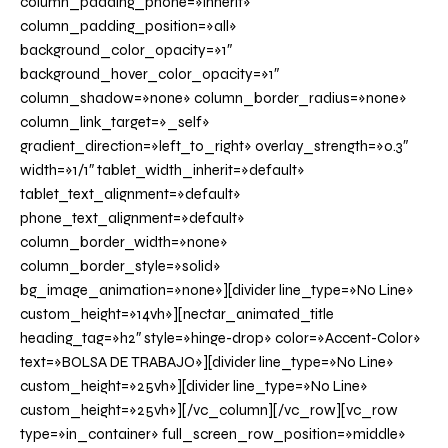
column_padding_phone=»inherit»
column_padding_position=»all»
background_color_opacity=»1″
background_hover_color_opacity=»1″
column_shadow=»none» column_border_radius=»none»
column_link_target=»_self»
gradient_direction=»left_to_right» overlay_strength=»0.3″
width=»1/1″ tablet_width_inherit=»default»
tablet_text_alignment=»default»
phone_text_alignment=»default»
column_border_width=»none»
column_border_style=»solid»
bg_image_animation=»none»][divider line_type=»No Line»
custom_height=»14vh»][nectar_animated_title
heading_tag=»h2″ style=»hinge-drop» color=»Accent-Color»
text=»BOLSA DE TRABAJO»][divider line_type=»No Line»
custom_height=»25vh»][divider line_type=»No Line»
custom_height=»25vh»][/vc_column][/vc_row][vc_row
type=»in_container» full_screen_row_position=»middle»