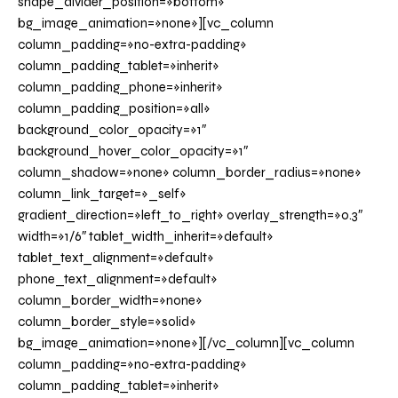
shape_divider_position=»bottom»
bg_image_animation=»none»][vc_column
column_padding=»no-extra-padding»
column_padding_tablet=»inherit»
column_padding_phone=»inherit»
column_padding_position=»all»
background_color_opacity=»1″
background_hover_color_opacity=»1″
column_shadow=»none» column_border_radius=»none»
column_link_target=»_self»
gradient_direction=»left_to_right» overlay_strength=»0.3″
width=»1/6″ tablet_width_inherit=»default»
tablet_text_alignment=»default»
phone_text_alignment=»default»
column_border_width=»none»
column_border_style=»solid»
bg_image_animation=»none»][/vc_column][vc_column
column_padding=»no-extra-padding»
column_padding_tablet=»inherit»