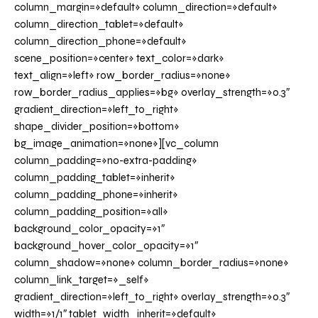
column_margin=»default» column_direction=»default»
column_direction_tablet=»default»
column_direction_phone=»default»
scene_position=»center» text_color=»dark»
text_align=»left» row_border_radius=»none»
row_border_radius_applies=»bg» overlay_strength=»0.3″
gradient_direction=»left_to_right»
shape_divider_position=»bottom»
bg_image_animation=»none»][vc_column
column_padding=»no-extra-padding»
column_padding_tablet=»inherit»
column_padding_phone=»inherit»
column_padding_position=»all»
background_color_opacity=»1″
background_hover_color_opacity=»1″
column_shadow=»none» column_border_radius=»none»
column_link_target=»_self»
gradient_direction=»left_to_right» overlay_strength=»0.3″
width=»1/1″ tablet_width_inherit=»default»