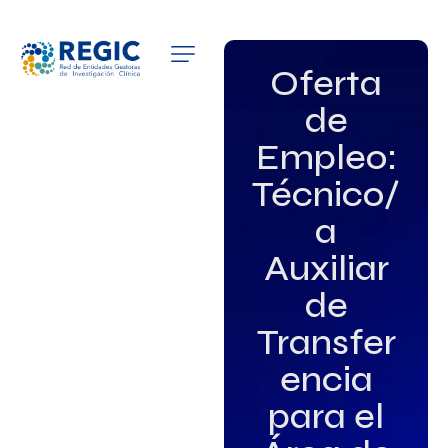
QUIÉNES SOMOS
Oferta
de
SERVICIOS
Empleo:
PATROCINADORES
Técnico/
EMPLEO
a
Auxiliar
GRUPOS DE INTERÉS
de
NOTICIAS
Transfer
encia
para el