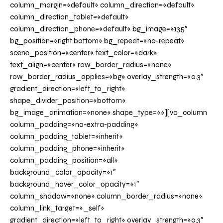
column_margin=»default» column_direction=»default»
column_direction_tablet=»default»
column_direction_phone=»default» bg_image=»135″
bg_position=»right bottom» bg_repeat=»no-repeat»
scene_position=»center» text_color=»dark»
text_align=»center» row_border_radius=»none»
row_border_radius_applies=»bg» overlay_strength=»0.3″
gradient_direction=»left_to_right»
shape_divider_position=»bottom»
bg_image_animation=»none» shape_type=»»][vc_column
column_padding=»no-extra-padding»
column_padding_tablet=»inherit»
column_padding_phone=»inherit»
column_padding_position=»all»
background_color_opacity=»1″
background_hover_color_opacity=»1″
column_shadow=»none» column_border_radius=»none»
column_link_target=»_self»
gradient_direction=»left_to_right» overlay_strength=»0.3″