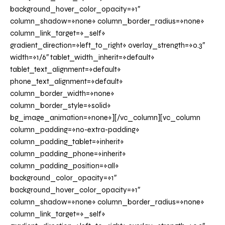
background_hover_color_opacity=»1″
column_shadow=»none» column_border_radius=»none»
column_link_target=»_self»
gradient_direction=»left_to_right» overlay_strength=»0.3″
width=»1/6″ tablet_width_inherit=»default»
tablet_text_alignment=»default»
phone_text_alignment=»default»
column_border_width=»none»
column_border_style=»solid»
bg_image_animation=»none»][/vc_column][vc_column
column_padding=»no-extra-padding»
column_padding_tablet=»inherit»
column_padding_phone=»inherit»
column_padding_position=»all»
background_color_opacity=»1″
background_hover_color_opacity=»1″
column_shadow=»none» column_border_radius=»none»
column_link_target=»_self»