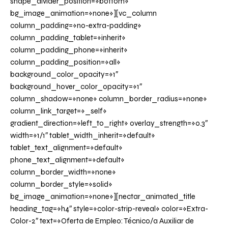
shape_divider_position=»bottom»
bg_image_animation=»none»][vc_column
column_padding=»no-extra-padding»
column_padding_tablet=»inherit»
column_padding_phone=»inherit»
column_padding_position=»all»
background_color_opacity=»1″
background_hover_color_opacity=»1″
column_shadow=»none» column_border_radius=»none»
column_link_target=»_self»
gradient_direction=»left_to_right» overlay_strength=»0.3″
width=»1/1″ tablet_width_inherit=»default»
tablet_text_alignment=»default»
phone_text_alignment=»default»
column_border_width=»none»
column_border_style=»solid»
bg_image_animation=»none»][nectar_animated_title
heading_tag=»h4″ style=»color-strip-reveal» color=»Extra-
Color-2″ text=»Oferta de Empleo: Técnico/a Auxiliar de