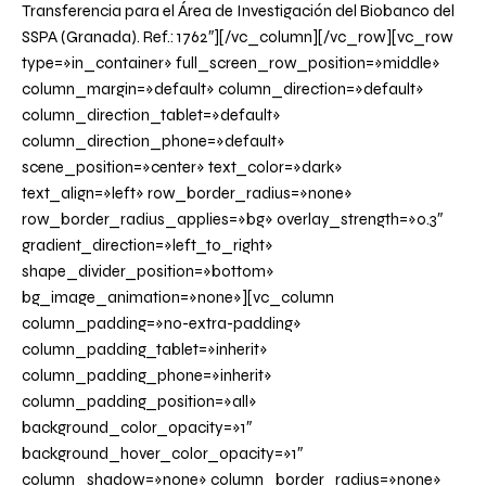
Transferencia para el Área de Investigación del Biobanco del
SSPA (Granada). Ref.: 1762″][/vc_column][/vc_row][vc_row
type=»in_container» full_screen_row_position=»middle»
column_margin=»default» column_direction=»default»
column_direction_tablet=»default»
column_direction_phone=»default»
scene_position=»center» text_color=»dark»
text_align=»left» row_border_radius=»none»
row_border_radius_applies=»bg» overlay_strength=»0.3″
gradient_direction=»left_to_right»
shape_divider_position=»bottom»
bg_image_animation=»none»][vc_column
column_padding=»no-extra-padding»
column_padding_tablet=»inherit»
column_padding_phone=»inherit»
column_padding_position=»all»
background_color_opacity=»1″
background_hover_color_opacity=»1″
column_shadow=»none» column_border_radius=»none»