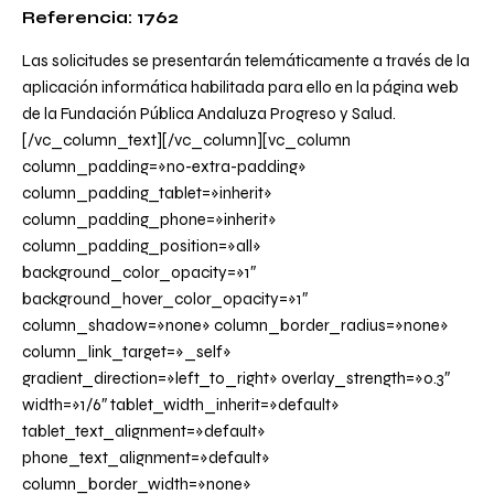
Referencia: 1762
Las solicitudes se presentarán telemáticamente a través de la
aplicación informática habilitada para ello en la
página web
de la Fundación Pública Andaluza Progreso y Salud.
[/vc_column_text][/vc_column][vc_column
column_padding=»no-extra-padding»
column_padding_tablet=»inherit»
column_padding_phone=»inherit»
column_padding_position=»all»
background_color_opacity=»1″
background_hover_color_opacity=»1″
column_shadow=»none» column_border_radius=»none»
column_link_target=»_self»
gradient_direction=»left_to_right» overlay_strength=»0.3″
width=»1/6″ tablet_width_inherit=»default»
tablet_text_alignment=»default»
phone_text_alignment=»default»
column_border_width=»none»