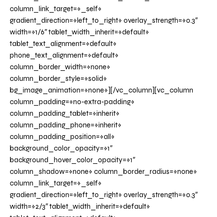
column_link_target=»_self»
gradient_direction=»left_to_right» overlay_strength=»0.3″
width=»1/6″ tablet_width_inherit=»default»
tablet_text_alignment=»default»
phone_text_alignment=»default»
column_border_width=»none»
column_border_style=»solid»
bg_image_animation=»none»][/vc_column][vc_column
column_padding=»no-extra-padding»
column_padding_tablet=»inherit»
column_padding_phone=»inherit»
column_padding_position=»all»
background_color_opacity=»1″
background_hover_color_opacity=»1″
column_shadow=»none» column_border_radius=»none»
column_link_target=»_self»
gradient_direction=»left_to_right» overlay_strength=»0.3″
width=»2/3″ tablet_width_inherit=»default»