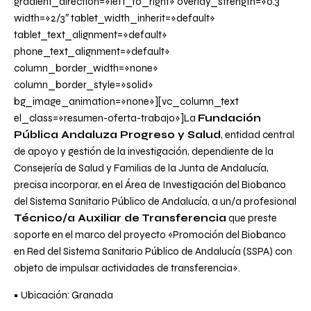
gradient_direction=»left_to_right» overlay_strength=»0.3″
width=»2/3″ tablet_width_inherit=»default»
tablet_text_alignment=»default»
phone_text_alignment=»default»
column_border_width=»none»
column_border_style=»solid»
bg_image_animation=»none»][vc_column_text
el_class=»resumen-oferta-trabajo»]La
Fundación
Pública Andaluza Progreso y Salud
, entidad central
de apoyo y gestión de la investigación, dependiente de la
Consejería de Salud y Familias de la Junta de Andalucía,
precisa incorporar, en el Área de Investigación del Biobanco
del Sistema Sanitario Público de Andalucía, a un/a profesional
Técnico/a Auxiliar de Transferencia
que preste
soporte en el marco del proyecto
«Promoción del Biobanco
en Red del Sistema Sanitario Público de Andalucía (SSPA) con
objeto de impulsar actividades de transferencia»
.
• Ubicación: Granada