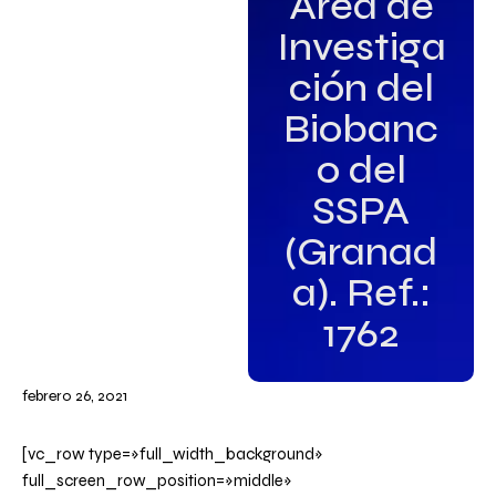
Área de
Investiga
ción del
Biobanc
o del
SSPA
(Granad
a). Ref.:
1762
febrero 26, 2021
[vc_row type=»full_width_background»
full_screen_row_position=»middle»