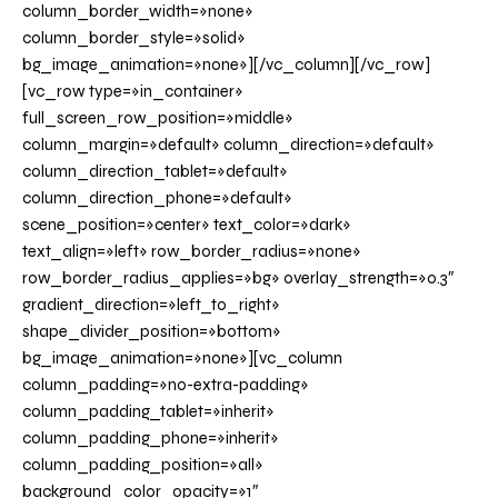
column_border_width=»none»
column_border_style=»solid»
bg_image_animation=»none»][/vc_column][/vc_row]
[vc_row type=»in_container»
full_screen_row_position=»middle»
column_margin=»default» column_direction=»default»
column_direction_tablet=»default»
column_direction_phone=»default»
scene_position=»center» text_color=»dark»
text_align=»left» row_border_radius=»none»
row_border_radius_applies=»bg» overlay_strength=»0.3″
gradient_direction=»left_to_right»
shape_divider_position=»bottom»
bg_image_animation=»none»][vc_column
column_padding=»no-extra-padding»
column_padding_tablet=»inherit»
column_padding_phone=»inherit»
column_padding_position=»all»
background_color_opacity=»1″