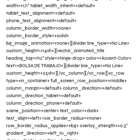
width=»1/1″ tablet_width_inherit=»default»
tablet_text_alignment=»default»
phone_text_alignment=»default»
column_border_width=»none»
column_border_style=»solid»
bg_image_animation=»none»][divider line_type=»No Line»
custom_height=»14vh»][nectar_animated_title
heading_tag=»h2″ style=»hinge-drop» color=»Accent-Color»
text=»BOLSA DE TRABAJO»][divider line_type=»No Line»
custom_height=»25vh»][/vc_column][/vc_row][vc_row
type=»in_container» full_screen_row_position=»middle»
column_margin=»default» column_direction=»default»
column_direction_tablet=»default»
column_direction_phone=»default»
scene_position=»center» text_color=»dark»
text_align=»left» row_border_radius=»none»
row_border_radius_applies=»bg» overlay_strength=»0.3″
gradient_direction=»left_to_right»