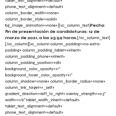
tablet_text_alignment=»default»
phone_text_alignment=»default»
column_border_width=»none»
column_border_style=»solid»
bg_image_animation=»none»][vc_column_text]
Fecha
fin de presentación de candidaturas: 12 de
marzo de 2021, a las 23:59 horas.
[/vc_column_text]
[/vc_column][vc_column column_padding=»no-extra-
padding» column_padding_tablet=»inherit»
column_padding_phone=»inherit»
column_padding_position=»all»
background_color_opacity=»1″
background_hover_color_opacity=»1″
column_shadow=»none» column_border_radius=»none»
column_link_target=»_self»
gradient_direction=»left_to_right» overlay_strength=»0.3″
width=»1/6″ tablet_width_inherit=»default»
tablet_text_alignment=»default»
phone_text_alignment=»default»