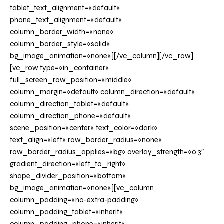
tablet_text_alignment=»default»
phone_text_alignment=»default»
column_border_width=»none»
column_border_style=»solid»
bg_image_animation=»none»][/vc_column][/vc_row]
[vc_row type=»in_container»
full_screen_row_position=»middle»
column_margin=»default» column_direction=»default»
column_direction_tablet=»default»
column_direction_phone=»default»
scene_position=»center» text_color=»dark»
text_align=»left» row_border_radius=»none»
row_border_radius_applies=»bg» overlay_strength=»0.3″
gradient_direction=»left_to_right»
shape_divider_position=»bottom»
bg_image_animation=»none»][vc_column
column_padding=»no-extra-padding»
column_padding_tablet=»inherit»