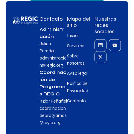
Contacto
Mapa del
Nuestras
sitio
redes
Administr
sociales
Inicio
ación
Julieta
Servicios
Pereda
Sobre
administracio
nosotros
n@regic.org
Coordinac
Aviso legal
ión de
Política de
Programa
Privacidad
s REGIC
Contacto
Itziar Peñafiel
coordinacion
deprogramas
@regic.org