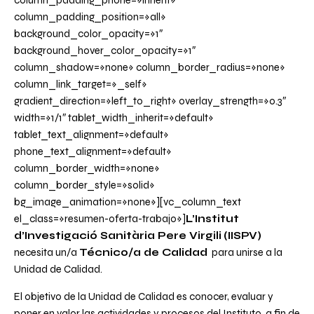
column_padding_phone=»inherit»
column_padding_position=»all»
background_color_opacity=»1″
background_hover_color_opacity=»1″
column_shadow=»none» column_border_radius=»none»
column_link_target=»_self»
gradient_direction=»left_to_right» overlay_strength=»0.3″
width=»1/1″ tablet_width_inherit=»default»
tablet_text_alignment=»default»
phone_text_alignment=»default»
column_border_width=»none»
column_border_style=»solid»
bg_image_animation=»none»][vc_column_text
el_class=»resumen-oferta-trabajo»]
L’
Institut
d’Investigació Sanitària Pere Virgili
(IISPV)
necesita un/a
Técnico/a de Calidad
para unirse a la
Unidad de Calidad.
El objetivo de la Unidad de Calidad es conocer, evaluar y
poner en valor las actividades y procesos del Instituto, a fin de