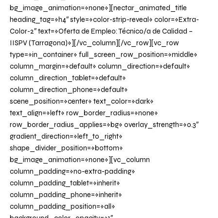
bg_image_animation=»none»][nectar_animated_title
heading_tag=»h4″ style=»color-strip-reveal» color=»Extra-
Color-2″ text=»Oferta de Empleo: Técnico/a de Calidad –
IISPV (Tarragona)»][/vc_column][/vc_row][vc_row
type=»in_container» full_screen_row_position=»middle»
column_margin=»default» column_direction=»default»
column_direction_tablet=»default»
column_direction_phone=»default»
scene_position=»center» text_color=»dark»
text_align=»left» row_border_radius=»none»
row_border_radius_applies=»bg» overlay_strength=»0.3″
gradient_direction=»left_to_right»
shape_divider_position=»bottom»
bg_image_animation=»none»][vc_column
column_padding=»no-extra-padding»
column_padding_tablet=»inherit»
column_padding_phone=»inherit»
column_padding_position=»all»