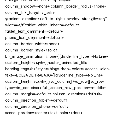
background_hover_color_opacity=»1″
column_shadow=»none» column_border_radius=»none»
column_link_target=»_self»
gradient_direction=»left_to_right» overlay_strength=»0.3″
width=»1/1″ tablet_width_inherit=»default»
tablet_text_alignment=»default»
phone_text_alignment=»default»
column_border_width=»none»
column_border_style=»solid»
bg_image_animation=»none»][divider line_type=»No Line»
custom_height=»14vh»][nectar_animated_title
heading_tag=»h2″ style=»hinge-drop» color=»Accent-Color»
text=»BOLSA DE TRABAJO»][divider line_type=»No Line»
custom_height=»25vh»][/vc_column][/vc_row][vc_row
type=»in_container» full_screen_row_position=»middle»
column_margin=»default» column_direction=»default»
column_direction_tablet=»default»
column_direction_phone=»default»
scene_position=»center» text_color=»dark»