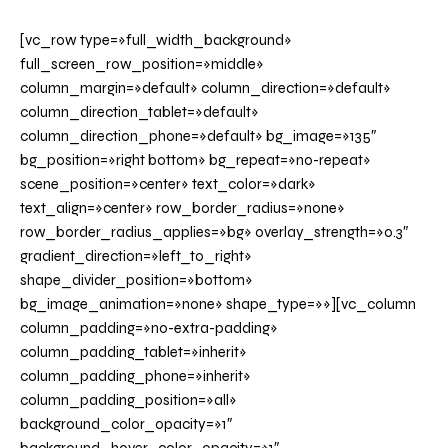
[vc_row type=»full_width_background»
full_screen_row_position=»middle»
column_margin=»default» column_direction=»default»
column_direction_tablet=»default»
column_direction_phone=»default» bg_image=»135″
bg_position=»right bottom» bg_repeat=»no-repeat»
scene_position=»center» text_color=»dark»
text_align=»center» row_border_radius=»none»
row_border_radius_applies=»bg» overlay_strength=»0.3″
gradient_direction=»left_to_right»
shape_divider_position=»bottom»
bg_image_animation=»none» shape_type=»»][vc_column
column_padding=»no-extra-padding»
column_padding_tablet=»inherit»
column_padding_phone=»inherit»
column_padding_position=»all»
background_color_opacity=»1″