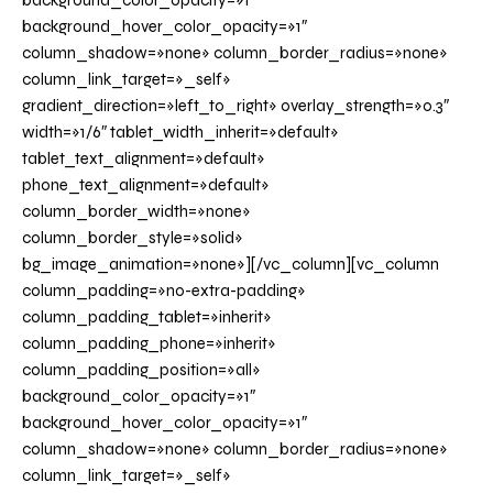
background_color_opacity=»1″
background_hover_color_opacity=»1″
column_shadow=»none» column_border_radius=»none»
column_link_target=»_self»
gradient_direction=»left_to_right» overlay_strength=»0.3″
width=»1/6″ tablet_width_inherit=»default»
tablet_text_alignment=»default»
phone_text_alignment=»default»
column_border_width=»none»
column_border_style=»solid»
bg_image_animation=»none»][/vc_column][vc_column
column_padding=»no-extra-padding»
column_padding_tablet=»inherit»
column_padding_phone=»inherit»
column_padding_position=»all»
background_color_opacity=»1″
background_hover_color_opacity=»1″
column_shadow=»none» column_border_radius=»none»
column_link_target=»_self»