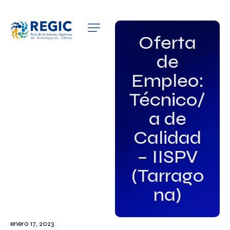
QUIÉNES SOMOS
Oferta
de
SERVICIOS
Empleo:
PATROCINADORES
Técnico/
EMPLEO
a de
Calidad
GRUPOS DE INTERÉS
– IISPV
NOTICIAS
(Tarrago
na)
enero 17, 2023