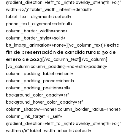
gradient_direction=»left_to_right» overlay_strength=»0.3″
width=»2/3″ tablet_width_inherit=»default»
tablet_text_alignment=»default»
phone_text_alignment=»default»
column_border_width=»none»
column_border_style=»solid»
bg_image_animation=»none»][vc_column_text]
Fecha
fin de presentación de candidaturas: 30 de
enero de 2023
[/vc_column_text][/vc_column]
[vc_column column_padding=»no-extra-padding»
column_padding_tablet=»inherit»
column_padding_phone=»inherit»
column_padding_position=»all»
background_color_opacity=»1″
background_hover_color_opacity=»1″
column_shadow=»none» column_border_radius=»none»
column_link_target=»_self»
gradient_direction=»left_to_right» overlay_strength=»0.3″
width=»1/6″ tablet_width_inherit=»default»