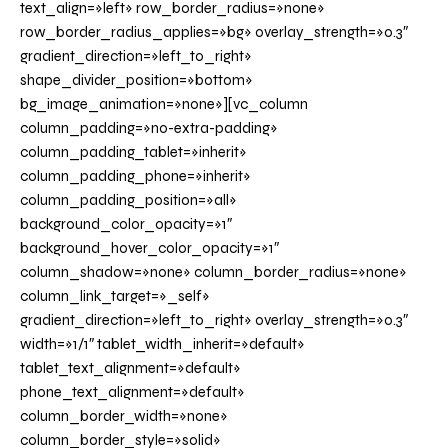
text_align=»left» row_border_radius=»none»
row_border_radius_applies=»bg» overlay_strength=»0.3″
gradient_direction=»left_to_right»
shape_divider_position=»bottom»
bg_image_animation=»none»][vc_column
column_padding=»no-extra-padding»
column_padding_tablet=»inherit»
column_padding_phone=»inherit»
column_padding_position=»all»
background_color_opacity=»1″
background_hover_color_opacity=»1″
column_shadow=»none» column_border_radius=»none»
column_link_target=»_self»
gradient_direction=»left_to_right» overlay_strength=»0.3″
width=»1/1″ tablet_width_inherit=»default»
tablet_text_alignment=»default»
phone_text_alignment=»default»
column_border_width=»none»
column_border_style=»solid»