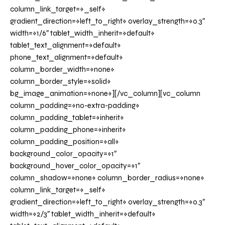
column_link_target=»_self»
gradient_direction=»left_to_right» overlay_strength=»0.3″
width=»1/6″ tablet_width_inherit=»default»
tablet_text_alignment=»default»
phone_text_alignment=»default»
column_border_width=»none»
column_border_style=»solid»
bg_image_animation=»none»][/vc_column][vc_column
column_padding=»no-extra-padding»
column_padding_tablet=»inherit»
column_padding_phone=»inherit»
column_padding_position=»all»
background_color_opacity=»1″
background_hover_color_opacity=»1″
column_shadow=»none» column_border_radius=»none»
column_link_target=»_self»
gradient_direction=»left_to_right» overlay_strength=»0.3″
width=»2/3″ tablet_width_inherit=»default»