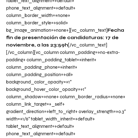
tablet_text_alignment=»default»
phone_text_alignment=»default»
column_border_width=»none»
column_border_style=»solid»
bg_image_animation=»none»][vc_column_text]
Fecha
fin de presentación de candidaturas: 17 de
noviembre, a las 23:59h
[/vc_column_text]
[/vc_column][vc_column column_padding=»no-extra-
padding» column_padding_tablet=»inherit»
column_padding_phone=»inherit»
column_padding_position=»all»
background_color_opacity=»1″
background_hover_color_opacity=»1″
column_shadow=»none» column_border_radius=»none»
column_link_target=»_self»
gradient_direction=»left_to_right» overlay_strength=»0.3″
width=»1/6″ tablet_width_inherit=»default»
tablet_text_alignment=»default»
phone_text_alignment=»default»