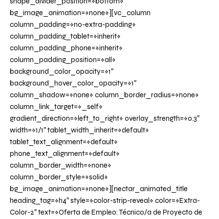
shape_divider_position=»bottom»
bg_image_animation=»none»][vc_column
column_padding=»no-extra-padding»
column_padding_tablet=»inherit»
column_padding_phone=»inherit»
column_padding_position=»all»
background_color_opacity=»1″
background_hover_color_opacity=»1″
column_shadow=»none» column_border_radius=»none»
column_link_target=»_self»
gradient_direction=»left_to_right» overlay_strength=»0.3″
width=»1/1″ tablet_width_inherit=»default»
tablet_text_alignment=»default»
phone_text_alignment=»default»
column_border_width=»none»
column_border_style=»solid»
bg_image_animation=»none»][nectar_animated_title
heading_tag=»h4″ style=»color-strip-reveal» color=»Extra-
Color-2″ text=»Oferta de Empleo: Técnico/a de Proyecto de