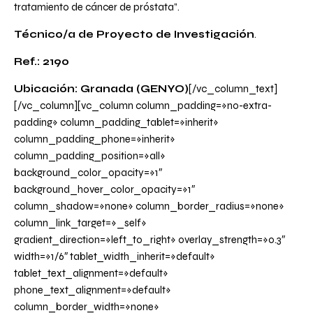
tratamiento de cáncer de próstata”.
Técnico/a de Proyecto de Investigación
.
Ref.: 2190
Ubicación: Granada (GENYO)
[/vc_column_text]
[/vc_column][vc_column column_padding=»no-extra-
padding» column_padding_tablet=»inherit»
column_padding_phone=»inherit»
column_padding_position=»all»
background_color_opacity=»1″
background_hover_color_opacity=»1″
column_shadow=»none» column_border_radius=»none»
column_link_target=»_self»
gradient_direction=»left_to_right» overlay_strength=»0.3″
width=»1/6″ tablet_width_inherit=»default»
tablet_text_alignment=»default»
phone_text_alignment=»default»
column_border_width=»none»