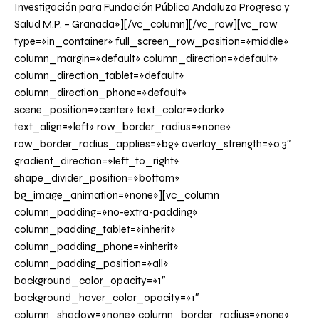
Investigación para Fundación Pública Andaluza Progreso y
Salud M.P. – Granada»][/vc_column][/vc_row][vc_row
type=»in_container» full_screen_row_position=»middle»
column_margin=»default» column_direction=»default»
column_direction_tablet=»default»
column_direction_phone=»default»
scene_position=»center» text_color=»dark»
text_align=»left» row_border_radius=»none»
row_border_radius_applies=»bg» overlay_strength=»0.3″
gradient_direction=»left_to_right»
shape_divider_position=»bottom»
bg_image_animation=»none»][vc_column
column_padding=»no-extra-padding»
column_padding_tablet=»inherit»
column_padding_phone=»inherit»
column_padding_position=»all»
background_color_opacity=»1″
background_hover_color_opacity=»1″
column_shadow=»none» column_border_radius=»none»