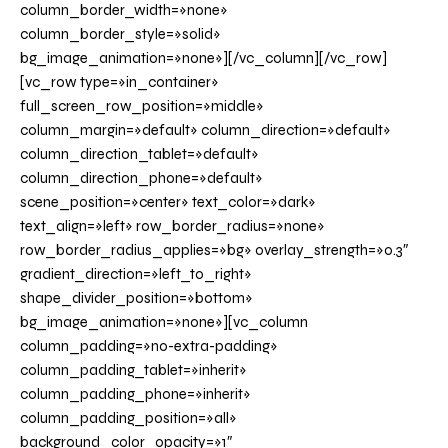
column_border_width=»none»
column_border_style=»solid»
bg_image_animation=»none»][/vc_column][/vc_row]
[vc_row type=»in_container»
full_screen_row_position=»middle»
column_margin=»default» column_direction=»default»
column_direction_tablet=»default»
column_direction_phone=»default»
scene_position=»center» text_color=»dark»
text_align=»left» row_border_radius=»none»
row_border_radius_applies=»bg» overlay_strength=»0.3″
gradient_direction=»left_to_right»
shape_divider_position=»bottom»
bg_image_animation=»none»][vc_column
column_padding=»no-extra-padding»
column_padding_tablet=»inherit»
column_padding_phone=»inherit»
column_padding_position=»all»
background_color_opacity=»1″