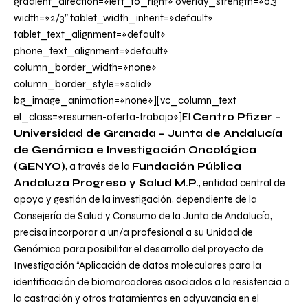
gradient_direction=»left_to_right» overlay_strength=»0.3″
width=»2/3″ tablet_width_inherit=»default»
tablet_text_alignment=»default»
phone_text_alignment=»default»
column_border_width=»none»
column_border_style=»solid»
bg_image_animation=»none»][vc_column_text
el_class=»resumen-oferta-trabajo»]El
Centro Pfizer –
Universidad de Granada – Junta de Andalucía
de Genómica e Investigación Oncológica
(GENYO)
, a través de la
Fundación Pública
Andaluza Progreso y Salud M.P.
, entidad central de
apoyo y gestión de la investigación, dependiente de la
Consejería de Salud y Consumo de la Junta de Andalucía,
precisa incorporar a un/a profesional a su Unidad de
Genómica para posibilitar el desarrollo del proyecto de
Investigación “Aplicación de datos moleculares para la
identificación de biomarcadores asociados a la resistencia a
la castración y otros tratamientos en adyuvancia en el