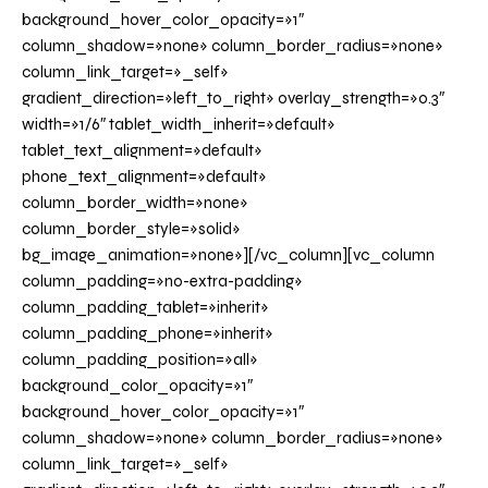
background_hover_color_opacity=»1″
column_shadow=»none» column_border_radius=»none»
column_link_target=»_self»
gradient_direction=»left_to_right» overlay_strength=»0.3″
width=»1/6″ tablet_width_inherit=»default»
tablet_text_alignment=»default»
phone_text_alignment=»default»
column_border_width=»none»
column_border_style=»solid»
bg_image_animation=»none»][/vc_column][vc_column
column_padding=»no-extra-padding»
column_padding_tablet=»inherit»
column_padding_phone=»inherit»
column_padding_position=»all»
background_color_opacity=»1″
background_hover_color_opacity=»1″
column_shadow=»none» column_border_radius=»none»
column_link_target=»_self»