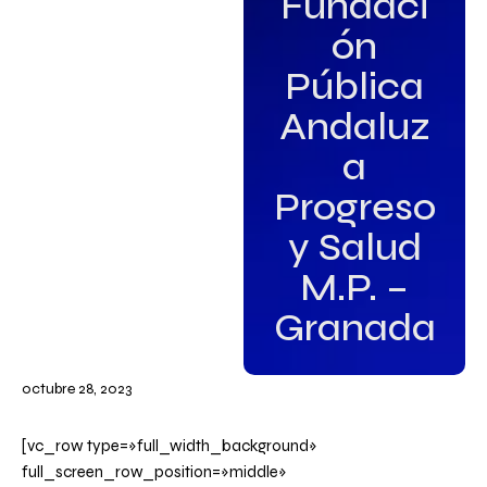
Fundaci
ón
Pública
Andaluz
a
Progreso
y Salud
M.P. –
Granada
octubre 28, 2023
[vc_row type=»full_width_background»
full_screen_row_position=»middle»