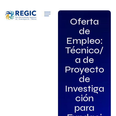
QUIÉNES SOMOS
Oferta
de
SERVICIOS
Empleo:
PATROCINADORES
Técnico/
EMPLEO
a de
Proyecto
GRUPOS DE INTERÉS
de
NOTICIAS
Investiga
ción
para