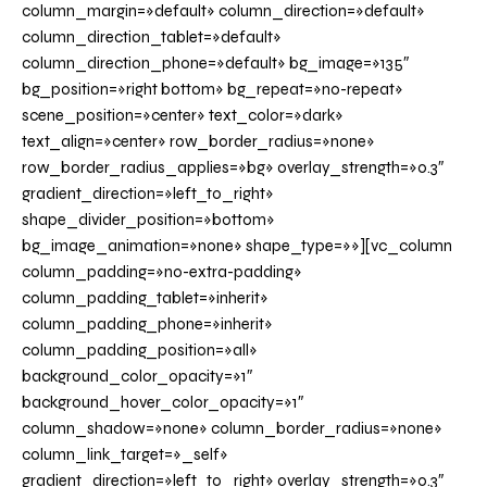
column_margin=»default» column_direction=»default»
column_direction_tablet=»default»
column_direction_phone=»default» bg_image=»135″
bg_position=»right bottom» bg_repeat=»no-repeat»
scene_position=»center» text_color=»dark»
text_align=»center» row_border_radius=»none»
row_border_radius_applies=»bg» overlay_strength=»0.3″
gradient_direction=»left_to_right»
shape_divider_position=»bottom»
bg_image_animation=»none» shape_type=»»][vc_column
column_padding=»no-extra-padding»
column_padding_tablet=»inherit»
column_padding_phone=»inherit»
column_padding_position=»all»
background_color_opacity=»1″
background_hover_color_opacity=»1″
column_shadow=»none» column_border_radius=»none»
column_link_target=»_self»
gradient_direction=»left_to_right» overlay_strength=»0.3″