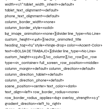
width=»1/1″ tablet_width_inherit=»default»
tablet_text_alignment=»default»
phone_text_alignment=»default»
column_border_width=»none»
column_border_style=»solid»
bg_image_animation=»none»][divider line_type=»No Line»
custom_height=»14vh»][nectar_animated_title
heading_tag=»h2″ style=»hinge-drop» color=»Accent-Color»
text=»BOLSA DE TRABAJO»][divider line_type=»No Line»
custom_height=»25vh»][/vc_column][/vc_row][vc_row
type=»in_container» full_screen_row_position=»middle»
column_margin=»default» column_direction=»default»
column_direction_tablet=»default»
column_direction_phone=»default»
scene_position=»center» text_color=»dark»
text_align=»left» row_border_radius=»none»
row_border_radius_applies=»bg» overlay_strength=»0.3″
gradient_direction=»left_to_right»