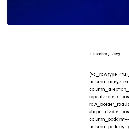
diciembre 5, 2023
[vc_row type=»ful
column_margin=»de
column_direction_
repeat» scene_posi
row_border_radius_
shape_divider_po
column_padding=»n
column_padding_ph