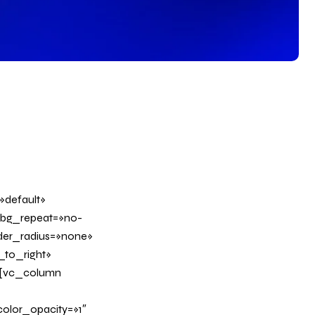
»default»
 bg_repeat=»no-
rder_radius=»none»
_to_right»
][vc_column
olor_opacity=»1″