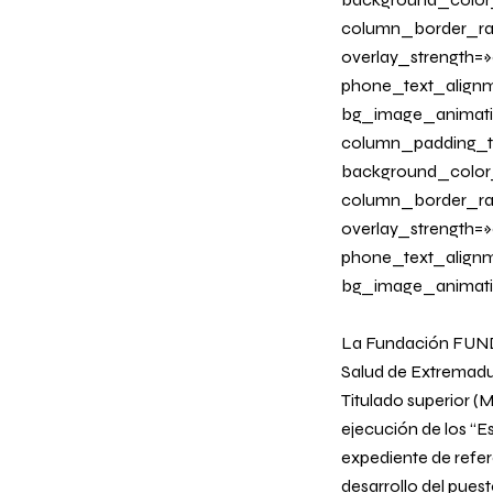
column_border_radi
overlay_strength=»0
phone_text_alignm
bg_image_animati
column_padding_ta
background_color
column_border_radi
overlay_strength=»
phone_text_alignm
bg_image_animatio
La Fundación FUNDE
Salud de Extremadu
Titulado superior (M
ejecución de los “Es
expediente de refer
desarrollo del puest