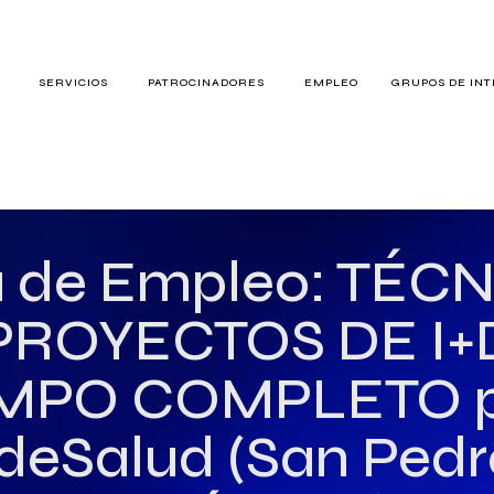
S
SERVICIOS
PATROCINADORES
EMPLEO
GRUPOS DE IN
RES
a de Empleo: TÉC
PROYECTOS DE I+D
TERÉS
MPO COMPLETO p
deSalud (San Pedr