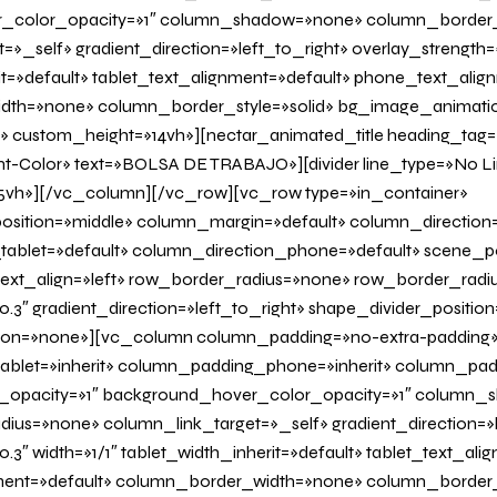
_color_opacity=»1″ column_shadow=»none» column_border
»_self» gradient_direction=»left_to_right» overlay_strength=»
it=»default» tablet_text_alignment=»default» phone_text_alig
th=»none» column_border_style=»solid» bg_image_animatio
» custom_height=»14vh»][nectar_animated_title heading_tag=»
nt-Color» text=»BOLSA DE TRABAJO»][divider line_type=»No L
vh»][/vc_column][/vc_row][vc_row type=»in_container»
osition=»middle» column_margin=»default» column_direction=
tablet=»default» column_direction_phone=»default» scene_po
 text_align=»left» row_border_radius=»none» row_border_radi
0.3″ gradient_direction=»left_to_right» shape_divider_positi
on=»none»][vc_column column_padding=»no-extra-padding
blet=»inherit» column_padding_phone=»inherit» column_padd
_opacity=»1″ background_hover_color_opacity=»1″ column
us=»none» column_link_target=»_self» gradient_direction=»l
.3″ width=»1/1″ tablet_width_inherit=»default» tablet_text_ali
ent=»default» column_border_width=»none» column_border_s