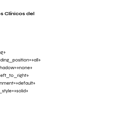
 Clínicos del
ng»
ing_position=»all»
_shadow=»none»
eft_to_right»
ignment=»default»
tyle=»solid»