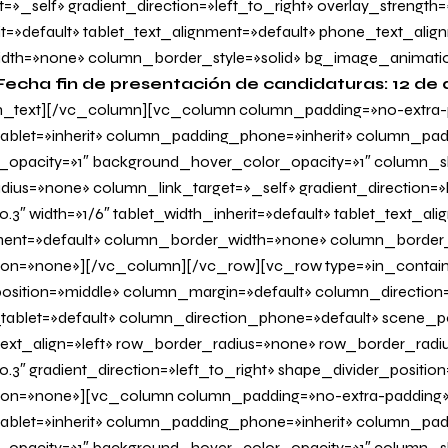
=»_self» gradient_direction=»left_to_right» overlay_strength=
it=»default» tablet_text_alignment=»default» phone_text_alig
dth=»none» column_border_style=»solid» bg_image_animati
Fecha fin de presentación de candidaturas: 12 de
_text][/vc_column][vc_column column_padding=»no-extra-
blet=»inherit» column_padding_phone=»inherit» column_padd
_opacity=»1″ background_hover_color_opacity=»1″ column
us=»none» column_link_target=»_self» gradient_direction=»l
.3″ width=»1/6″ tablet_width_inherit=»default» tablet_text_al
ent=»default» column_border_width=»none» column_border_s
on=»none»][/vc_column][/vc_row][vc_row type=»in_contain
osition=»middle» column_margin=»default» column_direction=
tablet=»default» column_direction_phone=»default» scene_po
 text_align=»left» row_border_radius=»none» row_border_radi
0.3″ gradient_direction=»left_to_right» shape_divider_positi
on=»none»][vc_column column_padding=»no-extra-padding
blet=»inherit» column_padding_phone=»inherit» column_padd
_opacity=»1″ background_hover_color_opacity=»1″ column