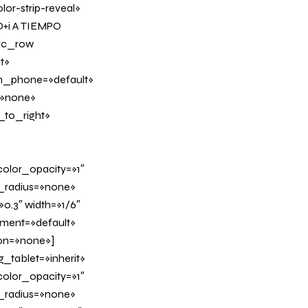
or-strip-reveal»
D+i A TIEMPO
[vc_row
t»
on_phone=»default»
=»none»
_to_right»
olor_opacity=»1″
_radius=»none»
0.3″ width=»1/6″
nment=»default»
on=»none»]
tablet=»inherit»
olor_opacity=»1″
_radius=»none»