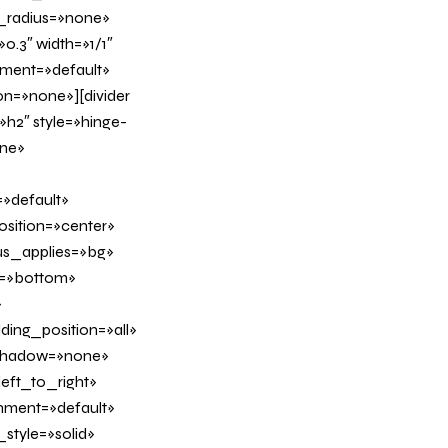
_radius=»none»
0.3″ width=»1/1″
nment=»default»
n=»none»][divider
h2″ style=»hinge-
ine»
»default»
sition=»center»
us_applies=»bg»
on=»bottom»
»
ing_position=»all»
_shadow=»none»
eft_to_right»
gnment=»default»
tyle=»solid»