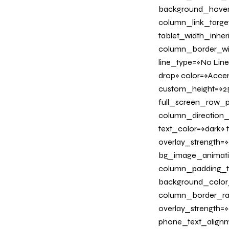
background_hover
column_link_target=
tablet_width_inher
column_border_wid
line_type=»No Line
drop» color=»Acce
custom_height=»25
full_screen_row_p
column_direction_
text_color=»dark»
overlay_strength=»
bg_image_animati
column_padding_ta
background_color
column_border_radi
overlay_strength=»0
phone_text_alignm