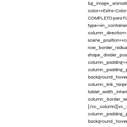
bg_image_animation
color=»Extra-Colo
COMPLETO para Fun
type=»in_containe
column_direction=
scene_position=»ce
row_border_radius_
shape_divider_po
column_padding=»n
column_padding_ph
background_hover
column_link_target
tablet_width_inher
column_border_wi
[/vc_column][vc_c
column_padding_ph
background_hover