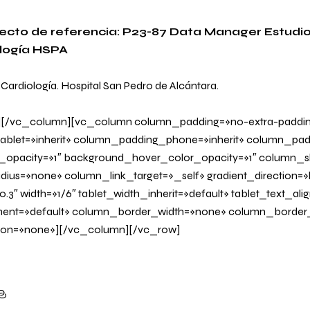
cto de referencia: P23-87 Data Manager Estudios
ología HSPA
 Cardiología. Hospital San Pedro de Alcántara.
][/vc_column][vc_column column_padding=»no-extra-paddi
blet=»inherit» column_padding_phone=»inherit» column_padd
_opacity=»1″ background_hover_color_opacity=»1″ column
us=»none» column_link_target=»_self» gradient_direction=»l
.3″ width=»1/6″ tablet_width_inherit=»default» tablet_text_al
ent=»default» column_border_width=»none» column_border_s
on=»none»][/vc_column][/vc_row]