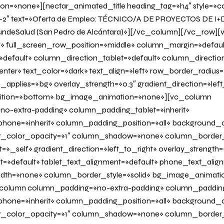
=»none»][nectar_animated_title heading_tag=»h4″ style=»col
r-2″ text=»Oferta de Empleo: TÉCNICO/A DE PROYECTOS DE I+
deSalud (San Pedro de Alcántara)»][/vc_column][/vc_row]
r» full_screen_row_position=»middle» column_margin=»defaul
»default» column_direction_tablet=»default» column_directi
nter» text_color=»dark» text_align=»left» row_border_radius
applies=»bg» overlay_strength=»0.3″ gradient_direction=»left
sition=»bottom» bg_image_animation=»none»][vc_column
o-extra-padding» column_padding_tablet=»inherit»
one=»inherit» column_padding_position=»all» background_c
_color_opacity=»1″ column_shadow=»none» column_border
=»_self» gradient_direction=»left_to_right» overlay_strength=»
it=»default» tablet_text_alignment=»default» phone_text_alig
dth=»none» column_border_style=»solid» bg_image_animati
olumn column_padding=»no-extra-padding» column_padding_
one=»inherit» column_padding_position=»all» background_c
_color_opacity=»1″ column_shadow=»none» column_border