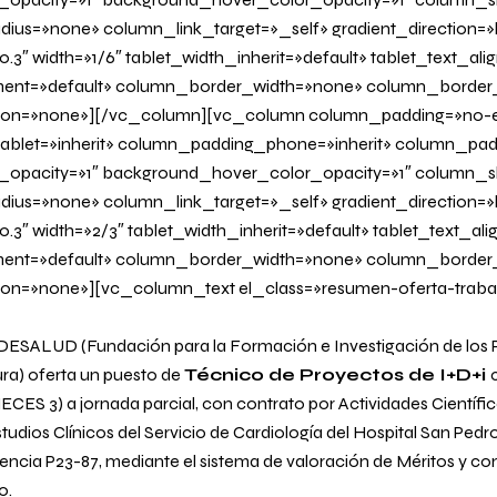
us=»none» column_link_target=»_self» gradient_direction=»l
.3″ width=»1/6″ tablet_width_inherit=»default» tablet_text_al
ent=»default» column_border_width=»none» column_border_s
on=»none»][/vc_column][vc_column column_padding=»no-e
blet=»inherit» column_padding_phone=»inherit» column_padd
_opacity=»1″ background_hover_color_opacity=»1″ column
us=»none» column_link_target=»_self» gradient_direction=»l
0.3″ width=»2/3″ tablet_width_inherit=»default» tablet_text_al
ent=»default» column_border_width=»none» column_border_s
n=»none»][vc_column_text el_class=»resumen-oferta-traba
SALUD (Fundación para la Formación e Investigación de los Pr
ra) oferta un puesto de
Técnico de Proyectos de I+D+i
ECES 3) a jornada parcial, con contrato por Actividades Científic
tudios Clínicos del Servicio de Cardiología del Hospital San Ped
encia P23-87, mediante el sistema de valoración de Méritos y co
o.