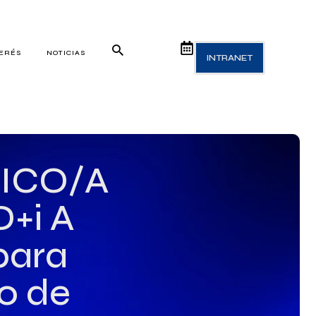
TERÉS
NOTICIAS
INTRANET
NICO/A
+i A
ara
o de