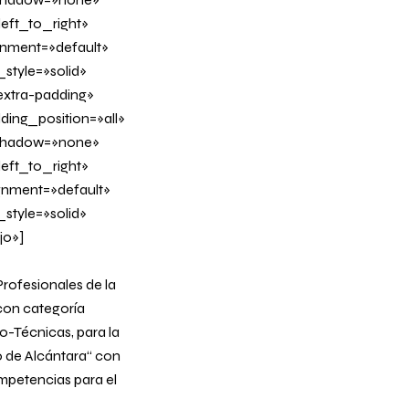
eft_to_right»
ignment=»default»
tyle=»solid»
xtra-padding»
ing_position=»all»
_shadow=»none»
eft_to_right»
ignment=»default»
tyle=»solid»
jo»]
ofesionales de la
con categoría
o-Técnicas, para la
ro de Alcántara“ con
mpetencias para el