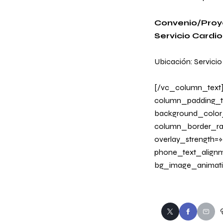
Convenio/Proye
Servicio Cardi
Ubicación: Servicio
[/vc_column_text
column_padding_ta
background_color
column_border_radi
overlay_strength=»0
phone_text_alignm
bg_image_animati