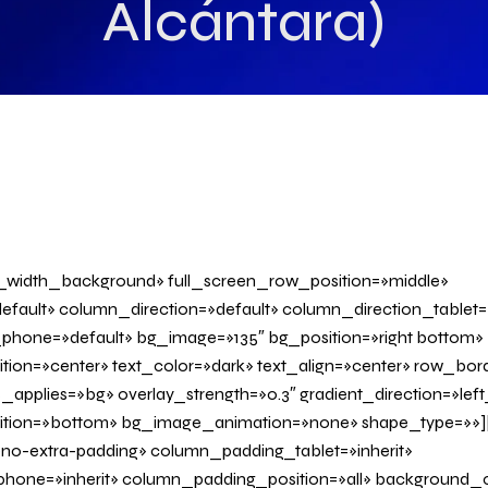
Alcántara)
l_width_background» full_screen_row_position=»middle»
fault» column_direction=»default» column_direction_tablet=
phone=»default» bg_image=»135″ bg_position=»right bottom»
tion=»center» text_color=»dark» text_align=»center» row_bo
applies=»bg» overlay_strength=»0.3″ gradient_direction=»left
sition=»bottom» bg_image_animation=»none» shape_type=»»
o-extra-padding» column_padding_tablet=»inherit»
one=»inherit» column_padding_position=»all» background_c