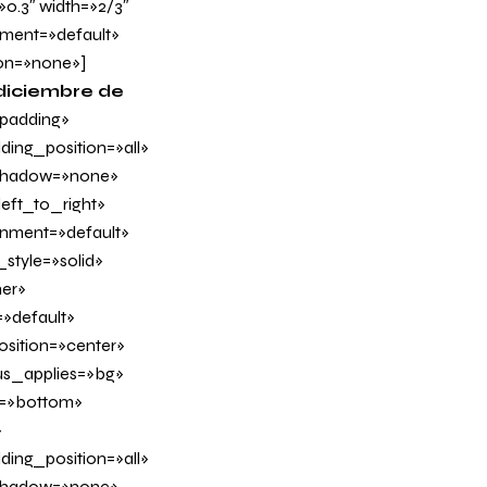
»0.3″ width=»2/3″
nment=»default»
on=»none»]
 diciembre de
padding»
ing_position=»all»
_shadow=»none»
eft_to_right»
ignment=»default»
tyle=»solid»
er»
»default»
sition=»center»
us_applies=»bg»
on=»bottom»
»
ing_position=»all»
_shadow=»none»