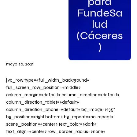
para
FundeSa
lud
(Cáceres
)
mayo 20, 2021
[vc_row type=»full_width_background»
full_screen_row_position=»middle»
column_margin=»default» column_direction=»default»
column_direction_tablet=»default»
column_direction_phone=»default» bg_image=»135″
bg_position=»right bottom» bg_repeat=»no-repeat»
scene_position=»center» text_color=»dark»
text_align=»center» row_border_radius=»none»