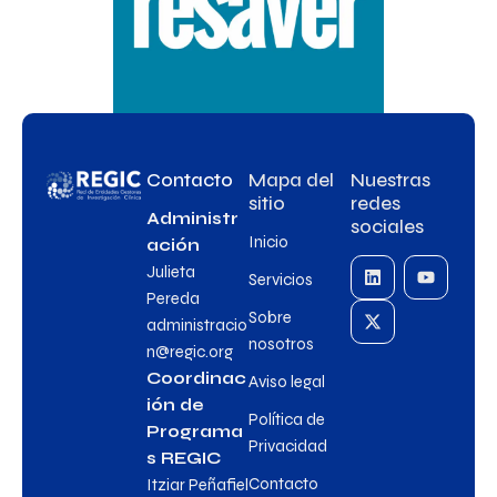
Contacto
Mapa del
Nuestras
sitio
redes
Administr
sociales
Inicio
ación
Julieta
Servicios
Pereda
Sobre
administracio
nosotros
n@regic.org
Coordinac
Aviso legal
ión de
Política de
Programa
Privacidad
s REGIC
Contacto
Itziar Peñafiel