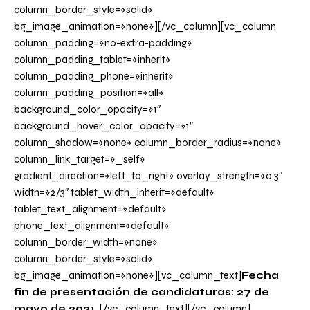
column_border_style=»solid»
bg_image_animation=»none»][/vc_column][vc_column
column_padding=»no-extra-padding»
column_padding_tablet=»inherit»
column_padding_phone=»inherit»
column_padding_position=»all»
background_color_opacity=»1″
background_hover_color_opacity=»1″
column_shadow=»none» column_border_radius=»none»
column_link_target=»_self»
gradient_direction=»left_to_right» overlay_strength=»0.3″
width=»2/3″ tablet_width_inherit=»default»
tablet_text_alignment=»default»
phone_text_alignment=»default»
column_border_width=»none»
column_border_style=»solid»
bg_image_animation=»none»][vc_column_text]
Fecha
fin de presentación de candidaturas: 27 de
mayo de 2021.
[/vc_column_text][/vc_column]