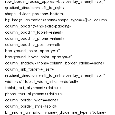
row_border_radius_applies=»bg» overlay_strength=»0.3″
gradient_direction=»left_to_right»
shape_divider_position=»bottom»
bg_image_animation=»none» shape_type=»»][vc_column
column_padding=»no-extra-padding»
column_padding_tablet=»inherit»
column_padding_phone=»inherit»
column_padding_position=»all»
background_color_opacity=»1″
background_hover_color_opacity=»1″
column_shadow=»none» column_border_radius=»none»
column_link_target=»_self»
gradient_direction=»left_to_right» overlay_strength=»0.3″
width=»1/1″ tablet_width_inherit=»default»
tablet_text_alignment=»default»
phone_text_alignment=»default»
column_border_width=»none»
column_border_style=»solid»
bg_image_animation=»none»][divider line_type=»No Line»