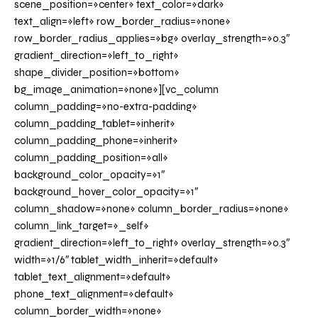
scene_position=»center» text_color=»dark»
text_align=»left» row_border_radius=»none»
row_border_radius_applies=»bg» overlay_strength=»0.3″
gradient_direction=»left_to_right»
shape_divider_position=»bottom»
bg_image_animation=»none»][vc_column
column_padding=»no-extra-padding»
column_padding_tablet=»inherit»
column_padding_phone=»inherit»
column_padding_position=»all»
background_color_opacity=»1″
background_hover_color_opacity=»1″
column_shadow=»none» column_border_radius=»none»
column_link_target=»_self»
gradient_direction=»left_to_right» overlay_strength=»0.3″
width=»1/6″ tablet_width_inherit=»default»
tablet_text_alignment=»default»
phone_text_alignment=»default»
column_border_width=»none»