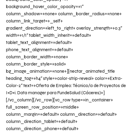
background_hover_color_opacity=»1″
column_shadow=»none» column_border_radius=»none»
column_link_target=»_self»
gradient_direction=»left_to_right» overlay_strength=»0.3″
width=»1/1″ tablet_width_inherit=»default»
tablet_text_alignment=»default»
phone_text_alignment=»default»
column_border_width=»none»
column_border_style=»solid»
bg_image_animation=»none»][nectar_animated_title
heading_tag=»h4″ style=»color-strip-reveal» color=»Extra-
Color-2″ text=»Oferta de Empleo: Técnico/a de Proyectos de
I+D+i. Data manager para FundeSalud (Cáceres)»]
[/vc_column][/vc_row][vc_row type=»in_container»
full_screen_row_position=»middle»
column_margin=»default» column_direction=»default»
column_direction_tablet=»default»
column_direction_phone=»default»