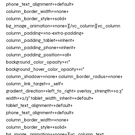
phone_text_alignment=»default»
column_border_width=»none»
column_border_style=»solid»
bg_image_animation=»none»][/vc_column][vc_column
column_padding=»no-extra-padding»
column_padding_tablet=»inherit»
column_padding_phone=»inherit»
column_padding_position=»all»
background_color_opacity=»1″
background_hover_color_opacity=»1″
column_shadow=»none» column_border_radius=»none»
column_link_target=»_self»
gradient_direction=»left_to_right» overlay_strength=»0.3″
width=»2/3″ tablet_width_inherit=»default»
tablet_text_alignment=»default»
phone_text_alignment=»default»
column_border_width=»none»
column_border_style=»solid»
bg_image_animation=»none»][vc_column_text