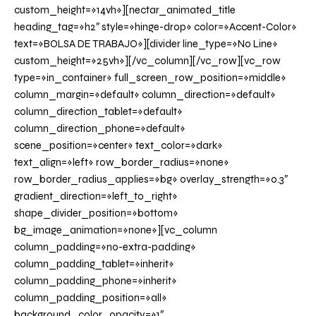
custom_height=»14vh»][nectar_animated_title
heading_tag=»h2″ style=»hinge-drop» color=»Accent-Color»
text=»BOLSA DE TRABAJO»][divider line_type=»No Line»
custom_height=»25vh»][/vc_column][/vc_row][vc_row
type=»in_container» full_screen_row_position=»middle»
column_margin=»default» column_direction=»default»
column_direction_tablet=»default»
column_direction_phone=»default»
scene_position=»center» text_color=»dark»
text_align=»left» row_border_radius=»none»
row_border_radius_applies=»bg» overlay_strength=»0.3″
gradient_direction=»left_to_right»
shape_divider_position=»bottom»
bg_image_animation=»none»][vc_column
column_padding=»no-extra-padding»
column_padding_tablet=»inherit»
column_padding_phone=»inherit»
column_padding_position=»all»
background_color_opacity=»1″