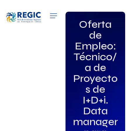
QUIÉNES SOMOS
Oferta
de
SERVICIOS
Empleo:
PATROCINADORES
Técnico/
EMPLEO
a de
Proyecto
GRUPOS DE INTERÉS
s de
NOTICIAS
I+D+i.
Data
manager