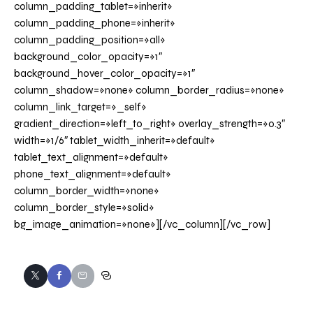
column_padding_tablet=»inherit»
column_padding_phone=»inherit»
column_padding_position=»all»
background_color_opacity=»1″
background_hover_color_opacity=»1″
column_shadow=»none» column_border_radius=»none»
column_link_target=»_self»
gradient_direction=»left_to_right» overlay_strength=»0.3″
width=»1/6″ tablet_width_inherit=»default»
tablet_text_alignment=»default»
phone_text_alignment=»default»
column_border_width=»none»
column_border_style=»solid»
bg_image_animation=»none»][/vc_column][/vc_row]