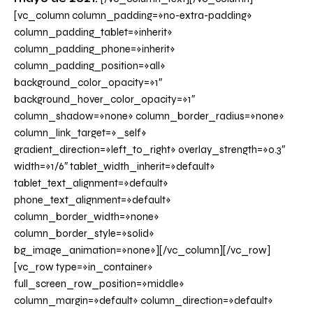
[vc_column column_padding=»no-extra-padding»
column_padding_tablet=»inherit»
column_padding_phone=»inherit»
column_padding_position=»all»
background_color_opacity=»1″
background_hover_color_opacity=»1″
column_shadow=»none» column_border_radius=»none»
column_link_target=»_self»
gradient_direction=»left_to_right» overlay_strength=»0.3″
width=»1/6″ tablet_width_inherit=»default»
tablet_text_alignment=»default»
phone_text_alignment=»default»
column_border_width=»none»
column_border_style=»solid»
bg_image_animation=»none»][/vc_column][/vc_row]
[vc_row type=»in_container»
full_screen_row_position=»middle»
column_margin=»default» column_direction=»default»