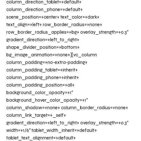
column_direction_tablet=»default»
column_direction_phone=»default»
scene_position=»center» text_color=»dark»
text_align=»left» row_border_radius=»none»
row_border_radius_applies=»bg» overlay_strength=»0.3″
gradient_direction=»left_to_right»
shape_divider_position=»bottom»
bg_image_animation=»none»][vc_column
column_padding=»no-extra-padding»
column_padding_tablet=»inherit»
column_padding_phone=»inherit»
column_padding_position=»all»
background_color_opacity=»1″
background_hover_color_opacity=»1″
column_shadow=»none» column_border_radius=»none»
column_link_target=»_self»
gradient_direction=»left_to_right» overlay_strength=»0.3″
width=»1/6″ tablet_width_inherit=»default»
tablet_text_alignment=»default»