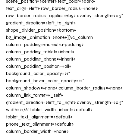
scene_position=»center» text_color=»dark»
text_align=»left» row_border_radius=»none»
row_border_radius_applies=»bg» overlay_strength=»0.3″
gradient_direction=»left_to_right»
shape_divider_position=»bottom»
bg_image_animation=»none»][vc_column
column_padding=»no-extra-padding»
column_padding_tablet=»inherit»
column_padding_phone=»inherit»
column_padding_position=»all»
background_color_opacity=»1″
background_hover_color_opacity=»1″
column_shadow=»none» column_border_radius=»none»
column_link_target=»_self»
gradient_direction=»left_to_right» overlay_strength=»0.3″
width=»1/6″ tablet_width_inherit=»default»
tablet_text_alignment=»default»
phone_text_alignment=»default»
column_border_width=»none»