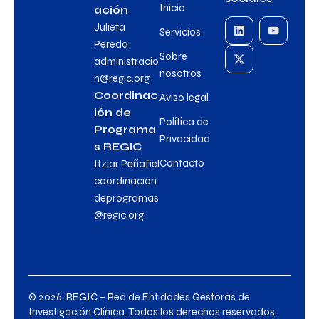
Inicio
ación
Julieta
Servicios
Pereda
Sobre
administracio
nosotros
n@regic.org
Coordinac
Aviso legal
ión de
Política de
Programa
Privacidad
s REGIC
Contacto
Itziar Peñafiel
coordinacion
deprogramas
@regic.org
© 2026. REGIC – Red de Entidades Gestoras de
Investigación Clínica. Todos los derechos reservados.