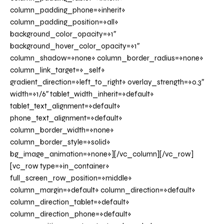
column_padding_phone=»inherit»
column_padding_position=»all»
background_color_opacity=»1″
background_hover_color_opacity=»1″
column_shadow=»none» column_border_radius=»none»
column_link_target=»_self»
gradient_direction=»left_to_right» overlay_strength=»0.3″
width=»1/6″ tablet_width_inherit=»default»
tablet_text_alignment=»default»
phone_text_alignment=»default»
column_border_width=»none»
column_border_style=»solid»
bg_image_animation=»none»][/vc_column][/vc_row]
[vc_row type=»in_container»
full_screen_row_position=»middle»
column_margin=»default» column_direction=»default»
column_direction_tablet=»default»
column_direction_phone=»default»