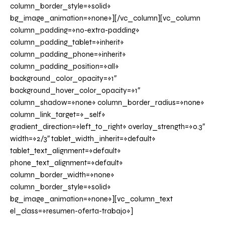
column_border_style=»solid»
bg_image_animation=»none»][/vc_column][vc_column
column_padding=»no-extra-padding»
column_padding_tablet=»inherit»
column_padding_phone=»inherit»
column_padding_position=»all»
background_color_opacity=»1″
background_hover_color_opacity=»1″
column_shadow=»none» column_border_radius=»none»
column_link_target=»_self»
gradient_direction=»left_to_right» overlay_strength=»0.3″
width=»2/3″ tablet_width_inherit=»default»
tablet_text_alignment=»default»
phone_text_alignment=»default»
column_border_width=»none»
column_border_style=»solid»
bg_image_animation=»none»][vc_column_text
el_class=»resumen-oferta-trabajo»]