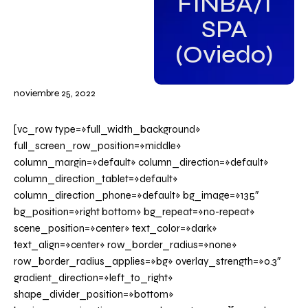
FINBA/I
SPA
(Oviedo)
noviembre 25, 2022
[vc_row type=»full_width_background»
full_screen_row_position=»middle»
column_margin=»default» column_direction=»default»
column_direction_tablet=»default»
column_direction_phone=»default» bg_image=»135″
bg_position=»right bottom» bg_repeat=»no-repeat»
scene_position=»center» text_color=»dark»
text_align=»center» row_border_radius=»none»
row_border_radius_applies=»bg» overlay_strength=»0.3″
gradient_direction=»left_to_right»
shape_divider_position=»bottom»