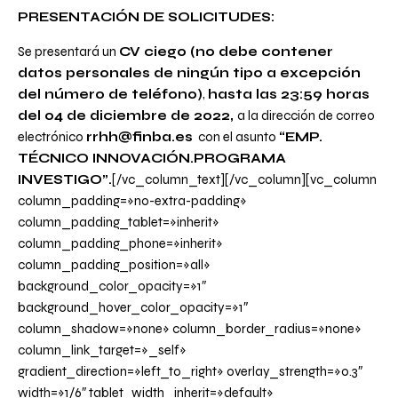
PRESENTACIÓN DE SOLICITUDES:
Se presentará un
CV ciego (no debe contener
datos personales de ningún tipo a excepción
del número de teléfono)
,
hasta las 23:59 horas
del 04 de diciembre de 2022,
a la dirección de correo
electrónico
rrhh@finba.es
con el asunto
“EMP.
TÉCNICO INNOVACIÓN.PROGRAMA
INVESTIGO”.
[/vc_column_text][/vc_column][vc_column
column_padding=»no-extra-padding»
column_padding_tablet=»inherit»
column_padding_phone=»inherit»
column_padding_position=»all»
background_color_opacity=»1″
background_hover_color_opacity=»1″
column_shadow=»none» column_border_radius=»none»
column_link_target=»_self»
gradient_direction=»left_to_right» overlay_strength=»0.3″
width=»1/6″ tablet_width_inherit=»default»