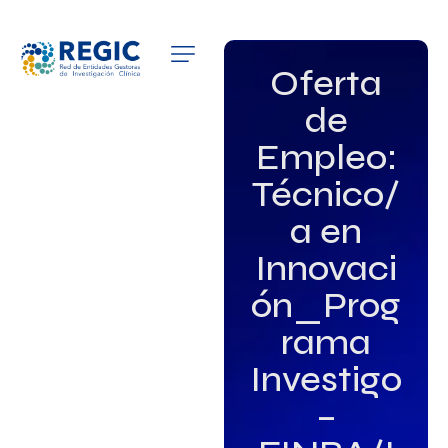
QUIÉNES SOMOS
Oferta
de
SERVICIOS
Empleo:
PATROCINADORES
Técnico/
EMPLEO
a en
Innovaci
GRUPOS DE INTERÉS
ón_Prog
NOTICIAS
rama
Investigo
–