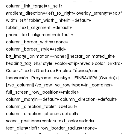
column_link_target=»_self»
gradient_direction=»left_to_right» overlay_strength=»0.3″
width=»1/1″ tablet_width_inherit=»default»
tablet_text_alignment=»default»
phone_text_alignment=»default»
column_border_width=»none»
column_border_style=»solid»
bg_image_animation=»none»][nectar_animated_title
heading_tag=»h4″ style=»color-strip-reveal» color=»Extra-
Color-2″ text=»Oferta de Empleo: Técnico/a en
Innovación_Programa Investigo – FINBA/ISPA (Oviedo)»]
[/vc_column][/vc_row][vc_row type=»in_container»
full_screen_row_position=»middle»
column_margin=»default» column_direction=»default»
column_direction_tablet=»default»
column_direction_phone=»default»
scene_position=»center» text_color=»dark»
text_align=»left» row_border_radius=»none»