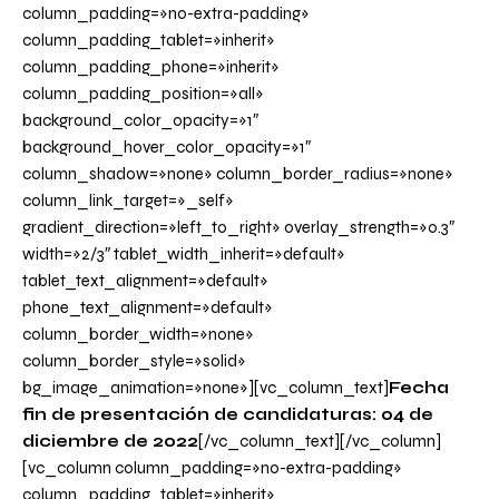
column_padding=»no-extra-padding»
column_padding_tablet=»inherit»
column_padding_phone=»inherit»
column_padding_position=»all»
background_color_opacity=»1″
background_hover_color_opacity=»1″
column_shadow=»none» column_border_radius=»none»
column_link_target=»_self»
gradient_direction=»left_to_right» overlay_strength=»0.3″
width=»2/3″ tablet_width_inherit=»default»
tablet_text_alignment=»default»
phone_text_alignment=»default»
column_border_width=»none»
column_border_style=»solid»
bg_image_animation=»none»][vc_column_text]
Fecha
fin de presentación de candidaturas: 04 de
diciembre de 2022
[/vc_column_text][/vc_column]
[vc_column column_padding=»no-extra-padding»
column_padding_tablet=»inherit»