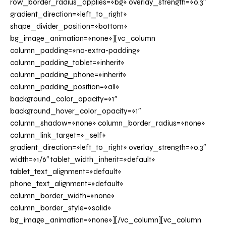
row_border_radius_applies=»bg» overlay_strength=»0.3″
gradient_direction=»left_to_right»
shape_divider_position=»bottom»
bg_image_animation=»none»][vc_column
column_padding=»no-extra-padding»
column_padding_tablet=»inherit»
column_padding_phone=»inherit»
column_padding_position=»all»
background_color_opacity=»1″
background_hover_color_opacity=»1″
column_shadow=»none» column_border_radius=»none»
column_link_target=»_self»
gradient_direction=»left_to_right» overlay_strength=»0.3″
width=»1/6″ tablet_width_inherit=»default»
tablet_text_alignment=»default»
phone_text_alignment=»default»
column_border_width=»none»
column_border_style=»solid»
bg_image_animation=»none»][/vc_column][vc_column