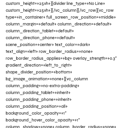
custom_height=»25vh»][divider line_type=»No Line»
custom_height=»25vh»][/vc_column][/vc_row][vc_row
type=»in_container» full_screen_row_position=»middle»
column_margin=»default» column_direction=»default»
column_direction_tablet=»default»
column_direction_phone=»default»
scene_position=»center» text_color=»dark»
text_align=»left» row_border_radius=»none»
row_border_radius_applies=»bg» overlay_strength=»0.3″
gradient_direction=»left_to_right»
shape_divider_position=»bottom»
bg_image_animation=»none»][vc_column
column_padding=»no-extra-padding»
column_padding_tablet=»inherit»
column_padding_phone=»inherit»
column_padding_position=»all»
background_color_opacity=»1″
background_hover_color_opacity=»1″
column_shadow=»none» column_border_radius=»none»