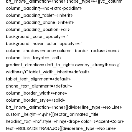
bg_image_animation=»none» shape_type=»»][vc_column
column_padding=»no-extra-padding»
column_padding_tablet=»inherit»
column_padding_phone=»inherit»
column_padding_position=»all»
background_color_opacity=»1″
background_hover_color_opacity=»1″
column_shadow=»none» column_border_radius=»none»
column_link_target=»_self»
gradient_direction=»left_to_right» overlay_strength=»0.3″
width=»1/1″ tablet_width_inherit=»default»
tablet_text_alignment=»default»
phone_text_alignment=»default»
column_border_width=»none»
column_border_style=»solid»
bg_image_animation=»none»][divider line_type=»No Line»
custom_height=»14vh»][nectar_animated_title
heading_tag=»h2″ style=»hinge-drop» color=»Accent-Color»
text=»BOLSA DE TRABAJO»][divider line_type=»No Line»