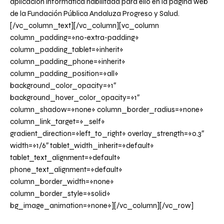
aplicación informática habilitada para ello en la
página web
de la Fundación Pública Andaluza Progreso y Salud.
[/vc_column_text][/vc_column][vc_column
column_padding=»no-extra-padding»
column_padding_tablet=»inherit»
column_padding_phone=»inherit»
column_padding_position=»all»
background_color_opacity=»1″
background_hover_color_opacity=»1″
column_shadow=»none» column_border_radius=»none»
column_link_target=»_self»
gradient_direction=»left_to_right» overlay_strength=»0.3″
width=»1/6″ tablet_width_inherit=»default»
tablet_text_alignment=»default»
phone_text_alignment=»default»
column_border_width=»none»
column_border_style=»solid»
bg_image_animation=»none»][/vc_column][/vc_row]