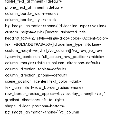
tablet_text_alignment=»default»
phone_text_alignment=»default»
column_border_width=»none»
column_border_style=»solid»
bg_image_animation=»none»][divider line_type=»No Line»
custom_height=»14vh»][nectar_animated_title
heading_tag=»h2″ style=»hinge-drop» color=»Accent-Color»
text=»BOLSA DE TRABAJO»][divider line_type=»No Line»
custom_height=»25vh»][/vc_column][/vc_row][vc_row
type=»in_container» full_screen_row_position=»middle»
column_margin=»default» column_direction=»default»
column_direction_tablet=»default»
column_direction_phone=»default»
scene_position=»center» text_color=»dark»
text_align=»left» row_border_radius=»none»
row_border_radius_applies=»bg» overlay_strength=»0.3″
gradient_direction=»left_to_right»
shape_divider_position=»bottom»
bg_image_animation=»none»][vc_column