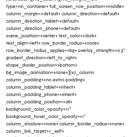
type=»in_container» full_screen_row_position=»middle»
column_margin=»default» column_direction=»default»
column_direction_tablet=»default»
column_direction_phone=»default»
scene_position=»center» text_color=»dark»
text_align=»left» row_border_radius=»none»
row_border_radius_applies=»bg» overlay_strength=»0.3″
gradient_direction=»left_to_right»
shape_divider_position=»bottom»
bg_image_animation=»none»][vc_column
column_padding=»no-extra-padding»
column_padding_tablet=»inherit»
column_padding_phone=»inherit»
column_padding_position=»all»
background_color_opacity=»1″
background_hover_color_opacity=»1″
column_shadow=»none» column_border_radius=»none»
column_link_target=»_self»