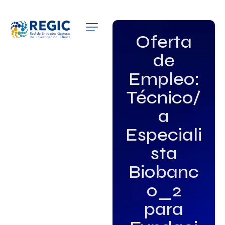
QUIÉNES SOMOS
Oferta
de
SERVICIOS
Empleo:
PATROCINADORES
Técnico/
EMPLEO
a
Especiali
GRUPOS DE INTERÉS
sta
NOTICIAS
Biobanc
o_2
para