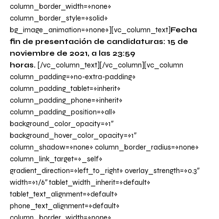
column_border_width=»none»
column_border_style=»solid»
bg_image_animation=»none»][vc_column_text]
Fecha
fin de presentación de candidaturas: 15 de
noviembre de 2021, a las 23:59
horas.
[/vc_column_text][/vc_column][vc_column
column_padding=»no-extra-padding»
column_padding_tablet=»inherit»
column_padding_phone=»inherit»
column_padding_position=»all»
background_color_opacity=»1″
background_hover_color_opacity=»1″
column_shadow=»none» column_border_radius=»none»
column_link_target=»_self»
gradient_direction=»left_to_right» overlay_strength=»0.3″
width=»1/6″ tablet_width_inherit=»default»
tablet_text_alignment=»default»
phone_text_alignment=»default»
column_border_width=»none»