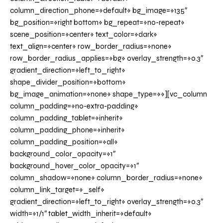
column_direction_phone=»default» bg_image=»135″
bg_position=»right bottom» bg_repeat=»no-repeat»
scene_position=»center» text_color=»dark»
text_align=»center» row_border_radius=»none»
row_border_radius_applies=»bg» overlay_strength=»0.3″
gradient_direction=»left_to_right»
shape_divider_position=»bottom»
bg_image_animation=»none» shape_type=»»][vc_column
column_padding=»no-extra-padding»
column_padding_tablet=»inherit»
column_padding_phone=»inherit»
column_padding_position=»all»
background_color_opacity=»1″
background_hover_color_opacity=»1″
column_shadow=»none» column_border_radius=»none»
column_link_target=»_self»
gradient_direction=»left_to_right» overlay_strength=»0.3″
width=»1/1″ tablet_width_inherit=»default»