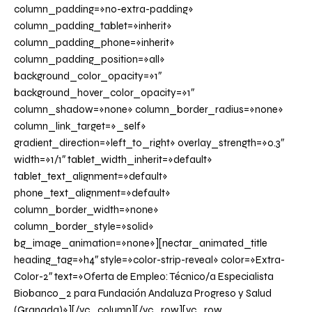
column_padding=»no-extra-padding»
column_padding_tablet=»inherit»
column_padding_phone=»inherit»
column_padding_position=»all»
background_color_opacity=»1″
background_hover_color_opacity=»1″
column_shadow=»none» column_border_radius=»none»
column_link_target=»_self»
gradient_direction=»left_to_right» overlay_strength=»0.3″
width=»1/1″ tablet_width_inherit=»default»
tablet_text_alignment=»default»
phone_text_alignment=»default»
column_border_width=»none»
column_border_style=»solid»
bg_image_animation=»none»][nectar_animated_title
heading_tag=»h4″ style=»color-strip-reveal» color=»Extra-
Color-2″ text=»Oferta de Empleo: Técnico/a Especialista
Biobanco_2 para Fundación Andaluza Progreso y Salud
(Granada)»][/vc_column][/vc_row][vc_row