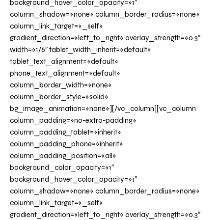
background_hover_color_opacity=»1″
column_shadow=»none» column_border_radius=»none»
column_link_target=»_self»
gradient_direction=»left_to_right» overlay_strength=»0.3″
width=»1/6″ tablet_width_inherit=»default»
tablet_text_alignment=»default»
phone_text_alignment=»default»
column_border_width=»none»
column_border_style=»solid»
bg_image_animation=»none»][/vc_column][vc_column
column_padding=»no-extra-padding»
column_padding_tablet=»inherit»
column_padding_phone=»inherit»
column_padding_position=»all»
background_color_opacity=»1″
background_hover_color_opacity=»1″
column_shadow=»none» column_border_radius=»none»
column_link_target=»_self»
gradient_direction=»left_to_right» overlay_strength=»0.3″