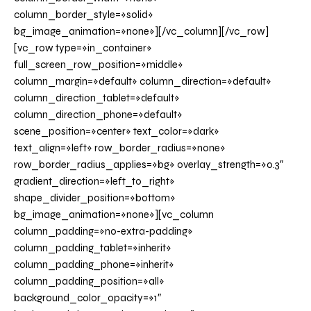
column_border_style=»solid»
bg_image_animation=»none»][/vc_column][/vc_row]
[vc_row type=»in_container»
full_screen_row_position=»middle»
column_margin=»default» column_direction=»default»
column_direction_tablet=»default»
column_direction_phone=»default»
scene_position=»center» text_color=»dark»
text_align=»left» row_border_radius=»none»
row_border_radius_applies=»bg» overlay_strength=»0.3″
gradient_direction=»left_to_right»
shape_divider_position=»bottom»
bg_image_animation=»none»][vc_column
column_padding=»no-extra-padding»
column_padding_tablet=»inherit»
column_padding_phone=»inherit»
column_padding_position=»all»
background_color_opacity=»1″