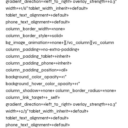
gradient_direction=»left_to_right» overlay_strength=»0.3″
width=»1/6″ tablet_width_inherit=»default»
tablet_text_alignment=»default»
phone_text_alignment=»default»
column_border_width=»none»
column_border_style=»solid»
bg_image_animation=»none»][/vc_column][vc_column
column_padding=»no-extra-padding»
column_padding_tablet=»inherit»
column_padding_phone=»inherit»
column_padding_position=»all»
background_color_opacity=»1″
background_hover_color_opacity=»1″
column_shadow=»none» column_border_radius=»none»
column_link_target=»_self»
gradient_direction=»left_to_right» overlay_strength=»0.3″
width=»2/3″ tablet_width_inherit=»default»
tablet_text_alignment=»default»
phone_text_alignment=»default»