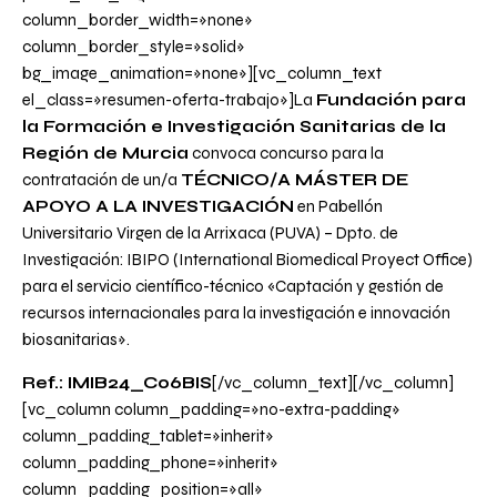
column_border_width=»none»
column_border_style=»solid»
bg_image_animation=»none»][vc_column_text
el_class=»resumen-oferta-trabajo»]La
Fundación para
la Formación e Investigación Sanitarias de la
Región de Murcia
convoca concurso para la
contratación de un/a
TÉCNICO/A MÁSTER DE
APOYO A LA INVESTIGACIÓN
en Pabellón
Universitario Virgen de la Arrixaca (PUVA) – Dpto. de
Investigación: IBIPO (International Biomedical Proyect Office)
para el servicio científico-técnico
«Captación y gestión de
recursos internacionales para la investigación e innovación
biosanitarias».
Ref.: IMIB24_C06BIS
[/vc_column_text][/vc_column]
[vc_column column_padding=»no-extra-padding»
column_padding_tablet=»inherit»
column_padding_phone=»inherit»
column_padding_position=»all»