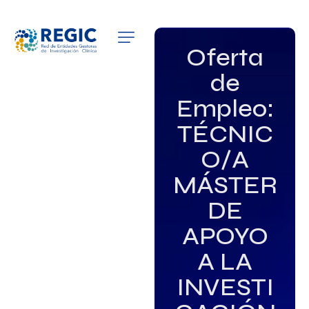
QUIÉNES SOMOS
Oferta
de
SERVICIOS
Empleo:
PATROCINADORES
TÉCNIC
EMPLEO
O/A
MÁSTER
GRUPOS DE INTERÉS
DE
NOTICIAS
APOYO
A LA
INVESTI