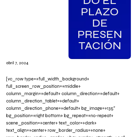
DO EL
PLAZO
DE
PRESEN
TACIÓN
abril 7, 2024
[vc_row type=»full_width_background»
full_screen_row_position=»middle»
column_margin=»default» column_direction=»default»
column_direction_tablet=»default»
column_direction_phone=»default» bg_image=»135″
bg_position=»right bottom» bg_repeat=»no-repeat»
scene_position=»center» text_color=»dark»
text_align=»center» row_border_radius=»none»