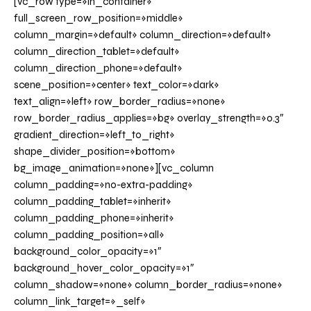
[vc_row type=»in_container»
full_screen_row_position=»middle»
column_margin=»default» column_direction=»default»
column_direction_tablet=»default»
column_direction_phone=»default»
scene_position=»center» text_color=»dark»
text_align=»left» row_border_radius=»none»
row_border_radius_applies=»bg» overlay_strength=»0.3″
gradient_direction=»left_to_right»
shape_divider_position=»bottom»
bg_image_animation=»none»][vc_column
column_padding=»no-extra-padding»
column_padding_tablet=»inherit»
column_padding_phone=»inherit»
column_padding_position=»all»
background_color_opacity=»1″
background_hover_color_opacity=»1″
column_shadow=»none» column_border_radius=»none»
column_link_target=»_self»