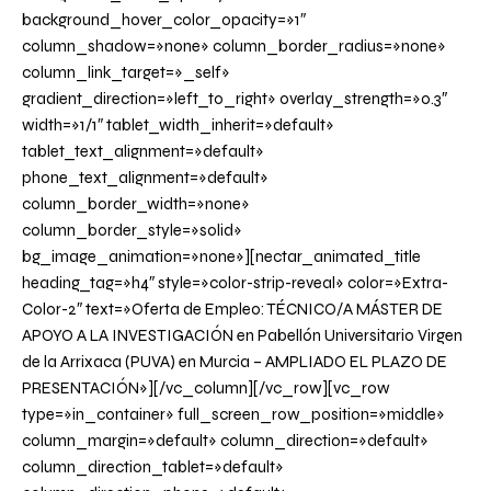
background_hover_color_opacity=»1″
column_shadow=»none» column_border_radius=»none»
column_link_target=»_self»
gradient_direction=»left_to_right» overlay_strength=»0.3″
width=»1/1″ tablet_width_inherit=»default»
tablet_text_alignment=»default»
phone_text_alignment=»default»
column_border_width=»none»
column_border_style=»solid»
bg_image_animation=»none»][nectar_animated_title
heading_tag=»h4″ style=»color-strip-reveal» color=»Extra-
Color-2″ text=»Oferta de Empleo: TÉCNICO/A MÁSTER DE
APOYO A LA INVESTIGACIÓN en Pabellón Universitario Virgen
de la Arrixaca (PUVA) en Murcia – AMPLIADO EL PLAZO DE
PRESENTACIÓN»][/vc_column][/vc_row][vc_row
type=»in_container» full_screen_row_position=»middle»
column_margin=»default» column_direction=»default»
column_direction_tablet=»default»