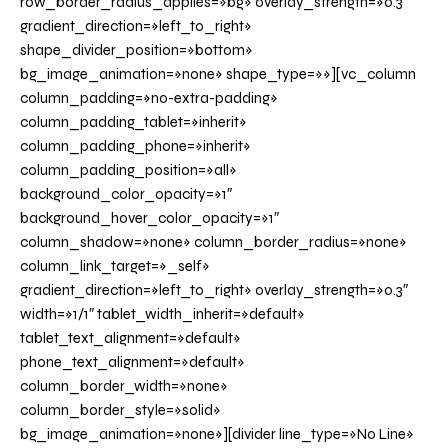
row_border_radius_applies=»bg» overlay_strength=»0.3″
gradient_direction=»left_to_right»
shape_divider_position=»bottom»
bg_image_animation=»none» shape_type=»»][vc_column
column_padding=»no-extra-padding»
column_padding_tablet=»inherit»
column_padding_phone=»inherit»
column_padding_position=»all»
background_color_opacity=»1″
background_hover_color_opacity=»1″
column_shadow=»none» column_border_radius=»none»
column_link_target=»_self»
gradient_direction=»left_to_right» overlay_strength=»0.3″
width=»1/1″ tablet_width_inherit=»default»
tablet_text_alignment=»default»
phone_text_alignment=»default»
column_border_width=»none»
column_border_style=»solid»
bg_image_animation=»none»][divider line_type=»No Line»