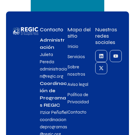
Contacto
Mapa del
Nuestras
sitio
redes
Administr
sociales
Inicio
ación
Julieta
Servicios
Pereda
Sobre
administracio
nosotros
n@regic.org
Coordinac
Aviso legal
ión de
Política de
Programa
Privacidad
s REGIC
Contacto
Itziar Peñafiel
coordinacion
deprogramas
@regic.org