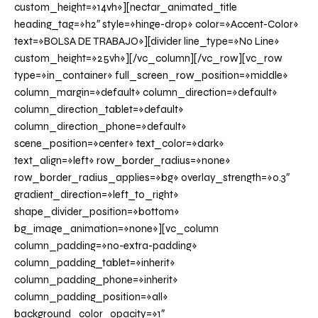
custom_height=»14vh»][nectar_animated_title
heading_tag=»h2″ style=»hinge-drop» color=»Accent-Color»
text=»BOLSA DE TRABAJO»][divider line_type=»No Line»
custom_height=»25vh»][/vc_column][/vc_row][vc_row
type=»in_container» full_screen_row_position=»middle»
column_margin=»default» column_direction=»default»
column_direction_tablet=»default»
column_direction_phone=»default»
scene_position=»center» text_color=»dark»
text_align=»left» row_border_radius=»none»
row_border_radius_applies=»bg» overlay_strength=»0.3″
gradient_direction=»left_to_right»
shape_divider_position=»bottom»
bg_image_animation=»none»][vc_column
column_padding=»no-extra-padding»
column_padding_tablet=»inherit»
column_padding_phone=»inherit»
column_padding_position=»all»
background_color_opacity=»1″