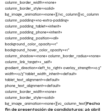
column_border_width=»none»
column_border_style=»solid»
bg_image_animation=»none»][/vc_column][vc_column
column_padding=»no-extra-padding»
column_padding_tablet=»inherit»
column_padding_phone=»inherit»
column_padding_position=»all»
background_color_opacity=»1″
background_hover_color_opacity=»1″
column_shadow=»none» column_border_radius=»none»
column_link_target=»_self»
gradient_direction=»left_to_right» overlay_strength=»0.3″
width=»2/3″ tablet_width_inherit=»default»
tablet_text_alignment=»default»
phone_text_alignment=»default»
column_border_width=»none»
column_border_style=»solid»
bg_image_animation=»none»][vc_column_text]
Fecha
fin de presentación de candidaturas: 26 abril