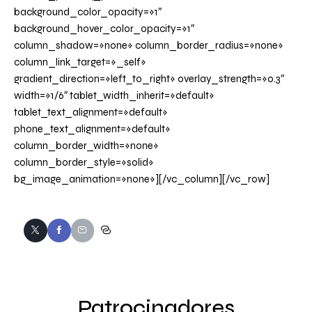
background_color_opacity=»1″
background_hover_color_opacity=»1″
column_shadow=»none» column_border_radius=»none»
column_link_target=»_self»
gradient_direction=»left_to_right» overlay_strength=»0.3″
width=»1/6″ tablet_width_inherit=»default»
tablet_text_alignment=»default»
phone_text_alignment=»default»
column_border_width=»none»
column_border_style=»solid»
bg_image_animation=»none»][/vc_column][/vc_row]
Patrocinadores