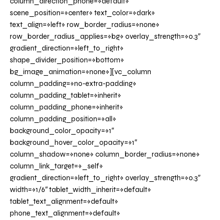
column_direction_phone=»default»
scene_position=»center» text_color=»dark»
text_align=»left» row_border_radius=»none»
row_border_radius_applies=»bg» overlay_strength=»0.3″
gradient_direction=»left_to_right»
shape_divider_position=»bottom»
bg_image_animation=»none»][vc_column
column_padding=»no-extra-padding»
column_padding_tablet=»inherit»
column_padding_phone=»inherit»
column_padding_position=»all»
background_color_opacity=»1″
background_hover_color_opacity=»1″
column_shadow=»none» column_border_radius=»none»
column_link_target=»_self»
gradient_direction=»left_to_right» overlay_strength=»0.3″
width=»1/6″ tablet_width_inherit=»default»
tablet_text_alignment=»default»
phone_text_alignment=»default»