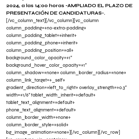
2024, a las 14:00 horas -AMPLIADO EL PLAZO DE
PRESENTACIÓN DE CANDIDATURAS-.
[/vc_column_text][/vc_column][vc_column
column_padding=»no-extra-padding»
column_padding_tablet=»inherit»
column_padding_phone=»inherit»
column_padding_position=»all»
background_color_opacity=»1″
background_hover_color_opacity=»1″
column_shadow=»none» column_border_radius=»none»
column_link_target=»_self»
gradient_direction=»left_to_right» overlay_strength=»0.3″
width=»1/6″ tablet_width_inherit=»default»
tablet_text_alignment=»default»
phone_text_alignment=»default»
column_border_width=»none»
column_border_style=»solid»
bg_image_animation=»none»][/vc_column][/vc_row]