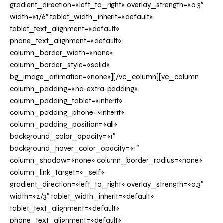
gradient_direction=»left_to_right» overlay_strength=»0.3″
width=»1/6″ tablet_width_inherit=»default»
tablet_text_alignment=»default»
phone_text_alignment=»default»
column_border_width=»none»
column_border_style=»solid»
bg_image_animation=»none»][/vc_column][vc_column
column_padding=»no-extra-padding»
column_padding_tablet=»inherit»
column_padding_phone=»inherit»
column_padding_position=»all»
background_color_opacity=»1″
background_hover_color_opacity=»1″
column_shadow=»none» column_border_radius=»none»
column_link_target=»_self»
gradient_direction=»left_to_right» overlay_strength=»0.3″
width=»2/3″ tablet_width_inherit=»default»
tablet_text_alignment=»default»
phone_text_alignment=»default»